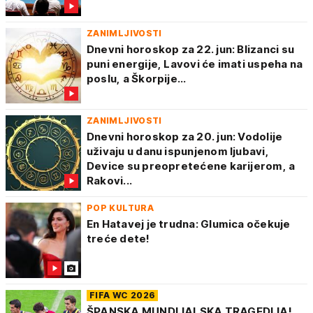
ZANIMLJIVOSTI
Dnevni horoskop za 22. jun: Blizanci su
puni energije, Lavovi će imati uspeha na
poslu, a Škorpije...
ZANIMLJIVOSTI
Dnevni horoskop za 20. jun: Vodolije
uživaju u danu ispunjenom ljubavi,
Device su preopretećene karijerom, a
Rakovi...
POP KULTURA
En Hatavej je trudna: Glumica očekuje
treće dete!
FIFA WC 2026
ŠPANSKA MUNDIJALSKA TRAGEDIJA!