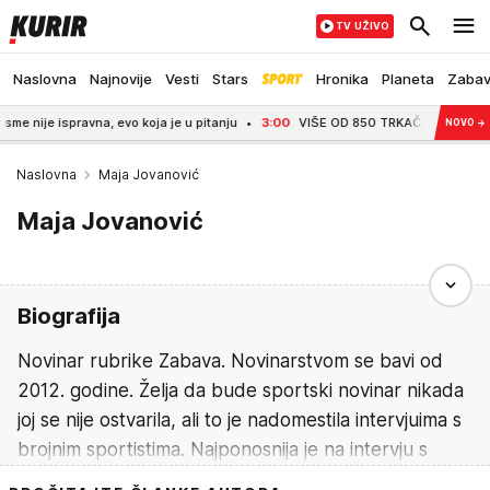
TV UŽIVO
Naslovna
Najnovije
Vesti
Stars
Hronika
Planeta
Zaba
pravna, evo koja je u pitanju
3:00
VIŠE OD 850 TRKAČA U SREMSKOJ MITROVI
NOVO
→
Naslovna
Maja Jovanović
Maja Jovanović
Biografija
Novinar rubrike Zabava. Novinarstvom se bavi od
2012. godine. Želja da bude sportski novinar nikada
joj se nije ostvarila, ali to je nadomestila intervjuima s
brojnim sportistima. Najponosnija je na intervju s
Robertom Levandovskim.