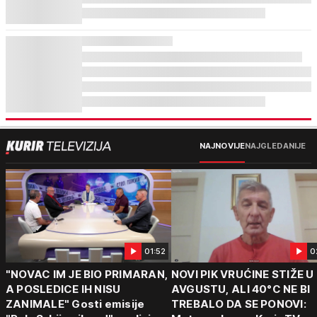
NAJNOVIJE
NAJGLEDANIJE
01:52
0
"NOVAC IM JE BIO PRIMARAN,
NOVI PIK VRUĆINE STIŽE U
A POSLEDICE IH NISU
AVGUSTU, ALI 40°C NE BI
ZANIMALE" Gosti emisije
TREBALO DA SE PONOVI: