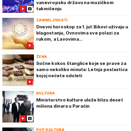
vanevropsku državu na muzičkom
takmičenju
ZANIMLJIVOSTI
Dnevni horoskop za 1. jul: Bikovi uživaju u
blagostanju, Ovnovima sve polazi za
rukom, a Lavovima...
ŽENA
Sočne kokos štanglice koje se prave za
samo nekoliko minuta: Letnja poslastica
kojoj nećete odoleti
KULTURA
Ministarstvo kulture ulaže blizu deset
miliona dinara u Paraćin
POP KULTURA