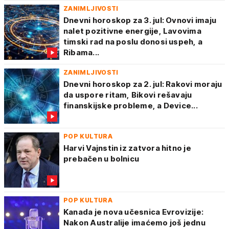
ZANIMLJIVOSTI
Dnevni horoskop za 3. jul: Ovnovi imaju
nalet pozitivne energije, Lavovima
timski rad na poslu donosi uspeh, a
Ribama...
ZANIMLJIVOSTI
Dnevni horoskop za 2. jul: Rakovi moraju
da uspore ritam, Bikovi rešavaju
finanskijske probleme, a Device...
POP KULTURA
Harvi Vajnstin iz zatvora hitno je
prebačen u bolnicu
POP KULTURA
Kanada je nova učesnica Evrovizije:
Nakon Australije imaćemo još jednu