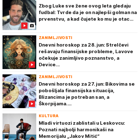
Zbog Luke sve žene ovog leta gledaju
fudbal: Tvrde da je on najlepši golman na
prvenstvu, a kad čujete ko mu je otac...
ZANIMLJIVOSTI
Dnevni horoskop za 28. jun: Strelčevi
rešavaju finansijske probleme, Lavove
očekuje zanimljivo poznanstvo, a
Device...
ZANIMLJIVOSTI
Dnevni horoskop za 27. jun: Bikovima se
pobošljala finansijska situacija,
Blizancima je potreban san, a
Škorpijama....
KULTURA
Mladi virtuozi zablistali u Leskovcu:
Poznati najbolji harmonikaši na
Memorijalu „Jakov Mitić“