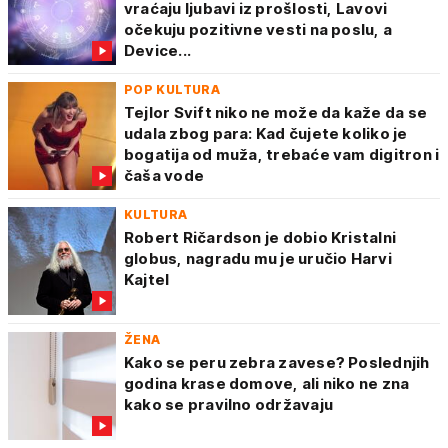
vraćaju ljubavi iz prošlosti, Lavovi
očekuju pozitivne vesti na poslu, a
Device...
POP KULTURA
Tejlor Svift niko ne može da kaže da se
udala zbog para: Kad čujete koliko je
bogatija od muža, trebaće vam digitron i
čaša vode
KULTURA
Robert Ričardson je dobio Kristalni
globus, nagradu mu je uručio Harvi
Kajtel
ŽENA
Kako se peru zebra zavese? Poslednjih
godina krase domove, ali niko ne zna
kako se pravilno održavaju