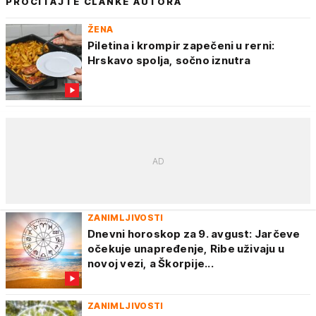
PROČITAJTE ČLANKE AUTORA
ŽENA
Piletina i krompir zapečeni u rerni:
Hrskavo spolja, sočno iznutra
ZANIMLJIVOSTI
Dnevni horoskop za 9. avgust: Jarčeve
očekuje unapređenje, Ribe uživaju u
novoj vezi, a Škorpije...
ZANIMLJIVOSTI