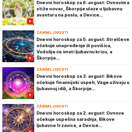
Dnevni horoskop za 6. avgust: Ovnovima
stiže novac, Škorpije ulaze u ljubavnu
avanturu na poslu, a Device...
ZANIMLJIVOSTI
Dnevni horoskop za 5. avgust: Strelčeve
očekuje unapređenje ili povišica,
Vodolije će imati ljubavnu krizu, a
Škorpije...
ZANIMLJIVOSTI
Dnevni horoskop za 3. avgust: Bikove
očekuje finansijski uspeh, Vage uživaju u
ljubavnoj idili, a Škorpije...
ZANIMLJIVOSTI
Dnevni horoskop za 2. avgust: Ovnove
očekuje uspešna saradnja, Bikove
ljubavne trzavice, a Device...