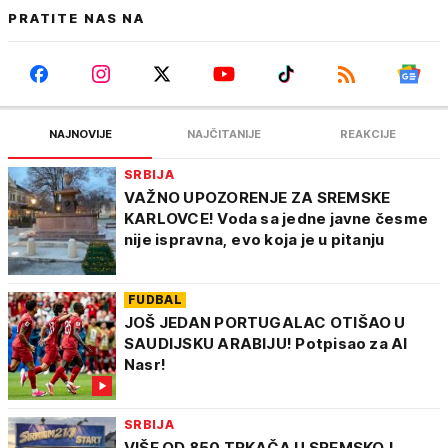
PRATITE NAS NA
NAJNOVIJE
NAJČITANIJE
REAKCIJE
SRBIJA
VAŽNO UPOZORENJE ZA SREMSKE
KARLOVCE! Voda sa jedne javne česme
nije ispravna, evo koja je u pitanju
FUDBAL
JOŠ JEDAN PORTUGALAC OTIŠAO U
SAUDIJSKU ARABIJU! Potpisao za Al
Nasr!
SRBIJA
VIŠE OD 850 TRKAČA U SREMSKOJ