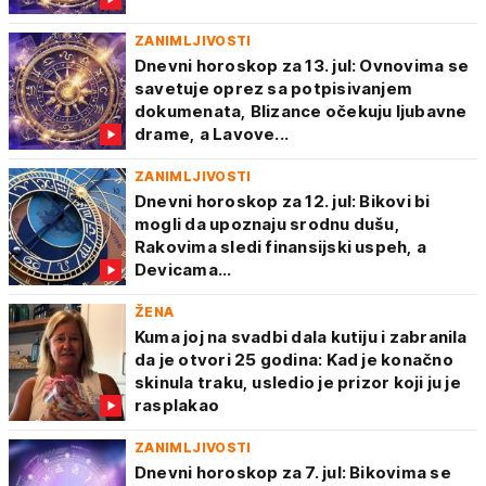
ZANIMLJIVOSTI
Dnevni horoskop za 13. jul: Ovnovima se
savetuje oprez sa potpisivanjem
dokumenata, Blizance očekuju ljubavne
drame, a Lavove...
ZANIMLJIVOSTI
Dnevni horoskop za 12. jul: Bikovi bi
mogli da upoznaju srodnu dušu,
Rakovima sledi finansijski uspeh, a
Devicama...
ŽENA
Kuma joj na svadbi dala kutiju i zabranila
da je otvori 25 godina: Kad je konačno
skinula traku, usledio je prizor koji ju je
rasplakao
ZANIMLJIVOSTI
Dnevni horoskop za 7. jul: Bikovima se