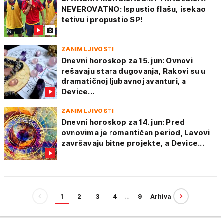
NEVEROVATNO: Ispustio flašu, isekao
tetivu i propustio SP!
ZANIMLJIVOSTI
Dnevni horoskop za 15. jun: Ovnovi
rešavaju stara dugovanja, Rakovi su u
dramatičnoj ljubavnoj avanturi, a
Device...
ZANIMLJIVOSTI
Dnevni horoskop za 14. jun: Pred
ovnovima je romantičan period, Lavovi
završavaju bitne projekte, a Device...
1
2
3
4
…
9
Arhiva