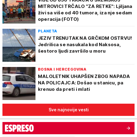
MITROVICI TRČALO "ZA RETKE": Ljiljana
živi sa više od 40 tumora, iza nje sedam
operacija (FOTO)
PLANETA
JEZIV TRENUTAK NA GRČKOM OSTRVU!
Jedrilica se nasukala kod Naksosa,
šestoro ljudi završilo u moru
BOSNA I HERCEGOVINA
MALOLETNIK UHAPŠEN ZBOG NAPADA
NA POLICAJCA: Došao u stanicu, pa
krenuo da preti i mlati
Sve najnovije vesti