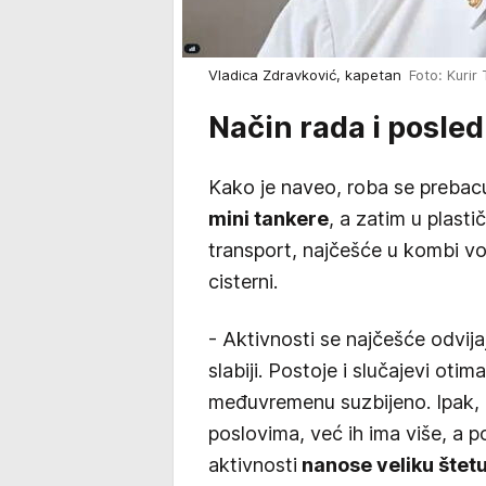
Vladica Zdravković, kapetan
Foto: Kurir 
Način rada i posled
Kako je naveo, roba se prebacu
mini tankere
, a zatim u plasti
transport, najčešće u kombi voz
cisterni.
- Aktivnosti se najčešće odvijaj
slabiji. Postoje i slučajevi otim
međuvremenu suzbijeno. Ipak, o
poslovima, već ih ima više, a p
aktivnosti
nanose veliku štetu