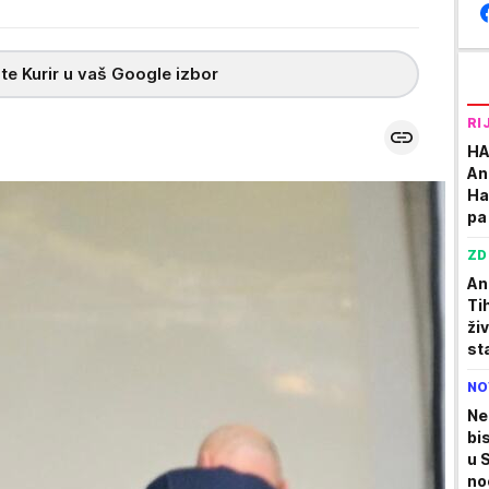
te Kurir u vaš Google izbor
RI
HA
An
Ha
pa 
ZD
An
Tih
ži
st
NO
Ne
bi
u 
no