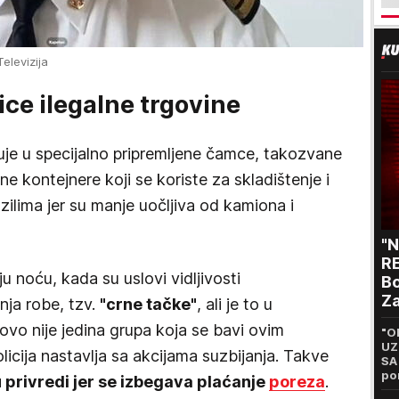
Televizija
ice ilegalne trgovine
je u specijalno pripremljene čamce, takozvane
čne kontejnere koji se koriste za skladištenje i
ilima jer su manje uočljiva od kamiona i
"
RE
u noću, kada su uslovi vidljivosti
Bo
Za
anja robe, tzv.
"crne tačke"
, ali je to u
p
vo nije jedina grupa koja se bavi ovim
"O
UZ
olicija nastavlja sa akcijama suzbijanja. Takve
SA
po
 privredi jer se izbegava plaćanje
poreza
.
65