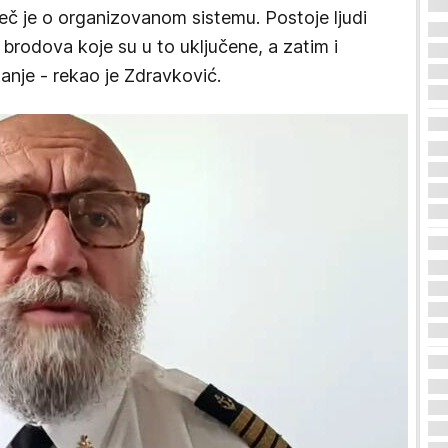
 reč je o organizovanom sistemu. Postoje ljudi
 brodova koje su u to uključene, a zatim i
anje - rekao je Zdravković.