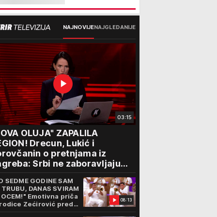
NAJNOVIJE
NAJGLEDANIJE
03:15
NOVA OLUJA" ZAPALILA
GION! Drecun, Lukić i
rovčanin o pretnjama iz
greba: Srbi ne zaboravljaju
rogon
D SEDME GODINE SAM
 TRUBU, DANAS SVIRAM
 OCEM!" Emotivna priča
08:13
rodice Zećirović pred
. Sabor trubača u Guči