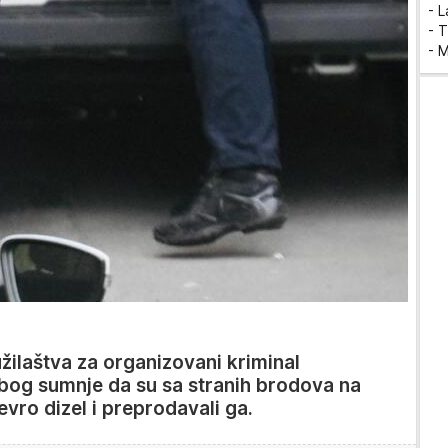
- 
- T
- 
žilaštva za organizovani kriminal
og sumnje da su sa stranih brodova na
vro dizel i preprodavali ga.