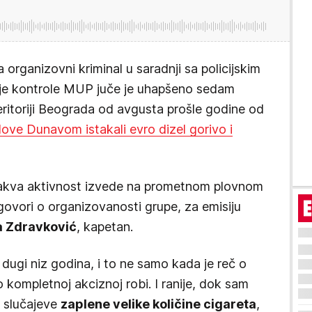
organizovni kriminal u saradnji sa policijskim
nje kontrole MUP juče je uhapšeno sedam
ritoriji Beograda od avgusta prošle godine od
plove Dunavom istakali evro dizel gorivo i
 takva aktivnost izvede na prometnom plovnom
govori o organizovanosti grupe, za emisiju
a Zdravković
, kapetan.
ć dugi niz godina, i to ne samo kada je reč o
o kompletnoj akciznoj robi. I ranije, dok sam
o slučajeve
zaplene velike količine cigareta
,