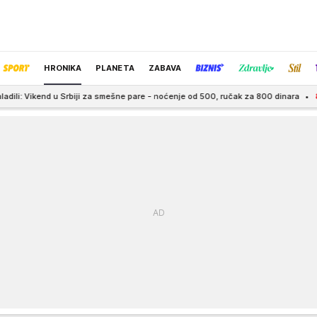
HRONIKA
PLANETA
ZABAVA
 za smešne pare - noćenje od 500, ručak za 800 dinara
8:00
Analiza krvnih ga
IZBOR UREDNIKA