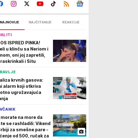
NAJNOVIJE
NAJČITANIJE
REAKCIJE
JALITI
OS ISPRED PINKA!
eli u klinču sa Neriom i
nom, oni joj zapretili,
raskrinkali i Situ
RAVLJE
aliza krvnih gasova:
i alarm koji otkriva
votno ugrožavajuća
anja
VČANIK
 morate na more da
ste se rashladili: Vikend
Srbiji za smešne pare -
ćenje od 500, ručak za