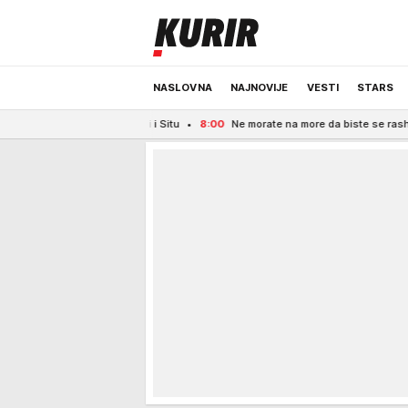
NASLOVNA
NAJNOVIJE
VESTI
STARS
rinkali i Situ
8:00
Ne morate na more da biste se rashladili: Vikend u Srbiji
ODRŽIVA BUDUĆNOST
REGION
NEWS