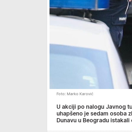
Foto: Marko Karović
U akciji po nalogu Javnog tu
uhapšeno je sedam osoba zb
Dunavu u Beogradu istakali e