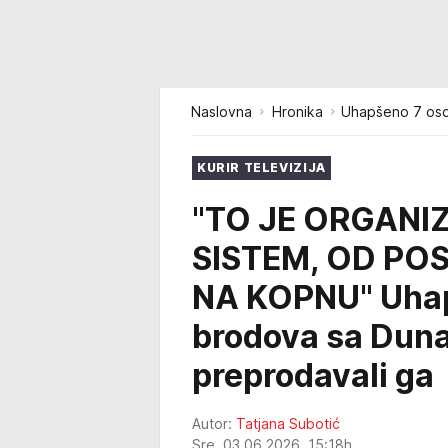
Naslovna
Hronika
Uhapšeno 7 osob
KURIR TELEVIZIJA
"TO JE ORGANI
SISTEM, OD PO
NA KOPNU" Uhap
brodova sa Dunav
preprodavali ga
Autor:
Tatjana Subotić
Sre, 03.06.2026. 15:18h