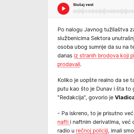
Slušaj vest
Po nalogu Javnog tužilaštva za 
službenicima Sektora unutraš
osoba ubog sumnje da su na te
danas
iz stranih brodova koji 
prodavali
.
Koliko je uopšte realno da se
putu kao što je Dunav i šta to 
"Redakcija", govorio je
Vladic
- Pa iskreno, to je prisutno ve
nafti
i naftnim derivatima, već 
radio u
rečnoj policiji
, imali sm