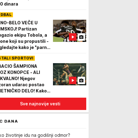
0 dinara
UDBAL
NO-BELO VEČE U
MSKOJ! Partizan
egazio ekipu Tobola, a
one koji su propustili -
gledajte kako je "parni
ljak" stigao do
STALI SPORTOVI
edljivog trijumfa
IDEO)
BACIO ŠAMPIONA
OZ KONOPCE - ALI
KVALNO! Njegov
zoran udarac postao
ETNIČKO DELO! Kako
"Divlji bik iz Pampe"
dnim udarcem ušao u
Sve najnovije vesti
oriju!
C DANA
ko životinje idu na godišnji odmor?