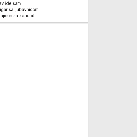
Lav ide sam
igar sa ljubavnicom
Majmun sa ženom!