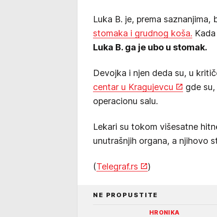
Luka B. je, prema saznanjima, 
stomaka i grudnog koša.
Kada j
Luka B. ga je ubo u stomak.
Devojka i njen deda su, u krit
centar u Kragujevcu
gde su,
operacionu salu.
Lekari su tokom višesatne hitne 
unutrašnjih organa, a njihovo st
(
Telegraf.rs
)
NE PROPUSTITE
HRONIKA