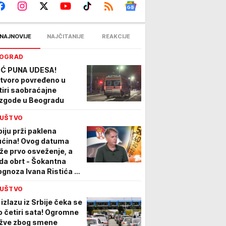
NAJNOVIJE
NAJČITANIJE
REAKCIJE
OGRAD
Ć PUNA UDESA!
tvoro povređeno u
tiri saobraćajne
zgode u Beogradu
UŠTVO
biju prži paklena
ućina! Ovog datuma
iže prvo osveženje, a
da obrt - Šokantna
ognoza Ivana Ristića za
gust
UŠTVO
 izlazu iz Srbije čeka se
do četiri sata! Ogromne
žve zbog smene