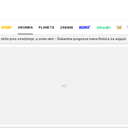
HRONIKA
PLANETA
ZABAVA
ženje, a onda obrt - Šokantna prognoza Ivana Ristića za avgust
6:48
Na izlaz
IZBOR UREDNIKA