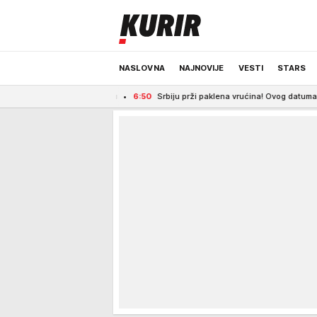
NASLOVNA
NAJNOVIJE
VESTI
STARS
e u Beogradu
6:50
Srbiju prži paklena vrućina! Ovog datuma stiže prvo osve
ODRŽIVA BUDUĆNOST
REGION
NEWS