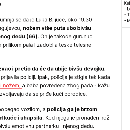
Ka
a.
- 
- T
sumnja se da јe Luka B. јuče, oko 19.30
- 
raguјevcu,
nožem više puta ubo bivšu
enog dedu (66).
On je takođe gurunuo
 prilikom pala i zadobila teške telesne
 zvao i pretio da će da ubije bivšu devojku.
rijavila policiji. Ipak, policija je stigla tek kada
ni nožem,
a baba povređena zbog pada - kažu
voljavaju da se priđe kući porodice.
 pobegao vozilom, a
policiјa ga јe brzom
 kuće i uhapsila.
Kod njega јe pronađen nož
bivšu emotivnu partnerku i njenog dedu.