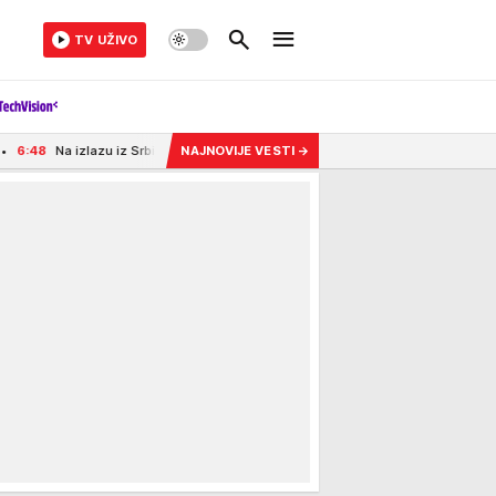
TV UŽIVO
u iz Srbije čeka se i do četiri sata! Ogromne gužve zbog smene turista, evo gde je 
NAJNOVIJE VESTI
→