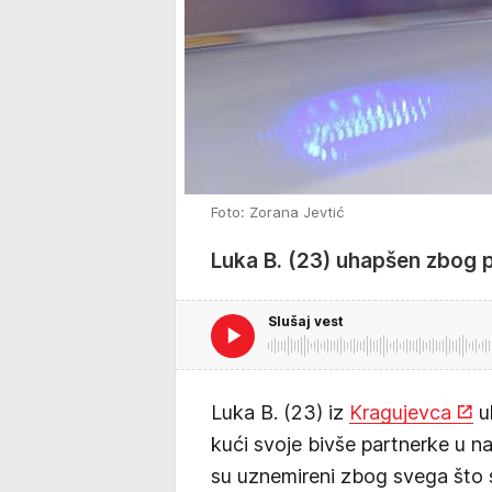
Foto: Zorana Jevtić
Luka B. (23) uhapšen zbog 
Slušaj vest
Luka B. (23) iz
Kragujevca
u
kući svoje bivše partnerke u n
su uznemireni zbog svega što s