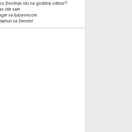
ko životinje idu na godišnji odmor?
Lav ide sam
igar sa ljubavnicom
Majmun sa ženom!