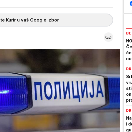
te Kurir u vaš Google izbor
BE
NO
Če
če
ne
DR
Sr
vr
st
on
pr
av
DR
Na
i 
gu