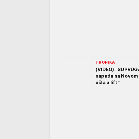
HRONIKA
(VIDEO) "SUPRUGA
napada na Novom B
ušla u lift"