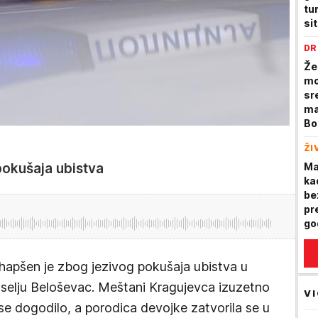
tu
sit
DR
Že
mo
sr
ma
Bo
ma
ŽI
da
pokušaja ubistva
Ma
ka
be
pr
go
is
hapšen je zbog jezivog pokušaja ubistva u
aselju Beloševac. Meštani Kragujevca izuzetno
VI
e dogodilo, a porodica devojke zatvorila se u