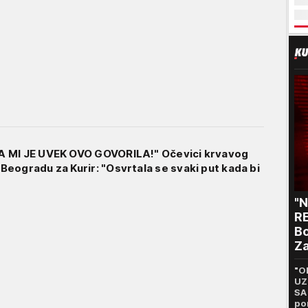
 MI JE UVEK OVO GOVORILA!" Očevici krvavog
eogradu za Kurir: "Osvrtala se svaki put kada bi
"
RE
Bo
Za
p
"O
UZ
SA
po