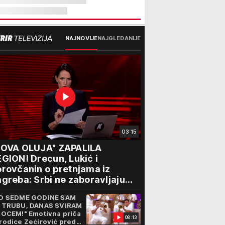
NAJNOVIJE
NAJGLEDANIJE
03:15
NOVA OLUJA" ZAPALILA
GION! Drecun, Lukić i
rovčanin o pretnjama iz
greba: Srbi ne zaboravljaju
rogon
D SEDME GODINE SAM
 TRUBU, DANAS SVIRAM
 OCEM!" Emotivna priča
08:13
rodice Zećirović pred