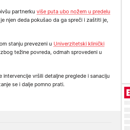
bivšu partnerku
više puta ubo nožem u predelu
e njen deda pokušao da ga spreči i zaštiti je,
ičom stanju prevezeni u
Univerzitetski klinički
 zbog težine povreda, odmah sprovedeni u
intervencije vršili detaljne preglede i sanaciju
anje se i dalje pomno prati.