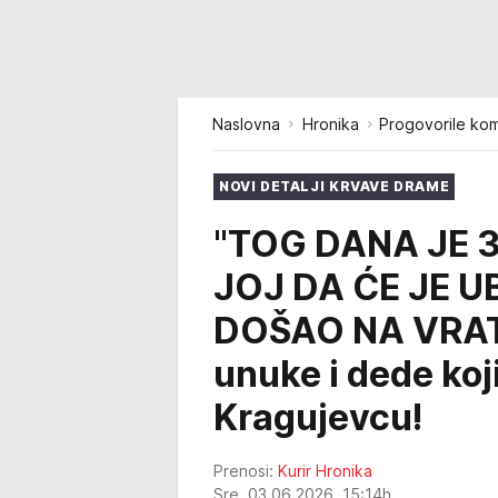
Naslovna
Hronika
Progovorile kom
NOVI DETALJI KRVAVE DRAME
"TOG DANA JE 3
JOJ DA ĆE JE UB
DOŠAO NA VRATA
unuke i dede koj
Kragujevcu!
Prenosi:
Kurir Hronika
Sre, 03.06.2026. 15:14h