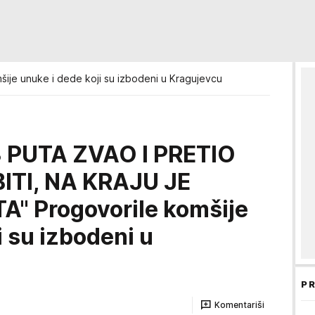
šije unuke i dede koji su izbodeni u Kragujevcu
 PUTA ZVAO I PRETIO
ITI, NA KRAJU JE
" Progovorile komšije
i su izbodeni u
PR
Komentariši