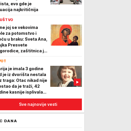
rista, evo gde je
uacija najkritičnija
UŠTVO
ne joj se vekovima
le za potomstvo i
eću u braku: Sveta Ana,
jka Presvete
gorodice, zaštitnica je
jčinstva i porodice -
VOT
nas joj uputite ove reči
rija je imala 3 godine
d je iz dvorišta nestala
z traga: Otac nikad nije
estao da je traži, 42
dine kasnije isplivala
tina
Sve najnovije vesti
C DANA