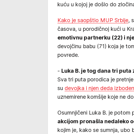
kuću u kojoj je došlo do zločin
Kako je saopštio MUP Srbije
, 
časova, u porodičnoј kući u K
emotivnu partnerku (22) i nj
devojčinu babu (71) koјa јe tom
povrede.
-
Luka B. je tog dana tri puta
Sva tri puta porodica je pretnje p
su
devojka i njen deda izbode
uznemirene komšije koje ne doz
Osumnjičeni Luka B. јe potom
akciјom pronašla nedaleko od
koјim јe, kako se sumnja, ubo 