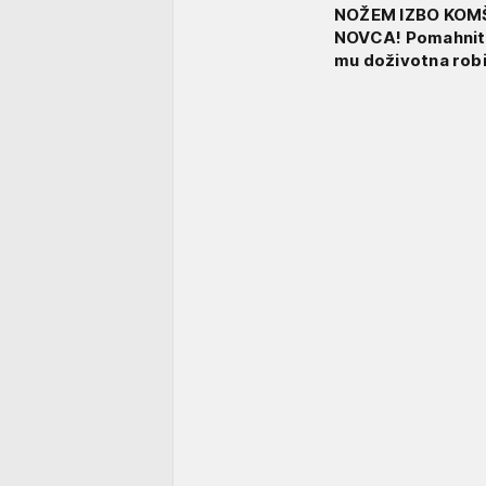
NOŽEM IZBO KOMŠ
NOVCA! Pomahnital
mu doživotna robi