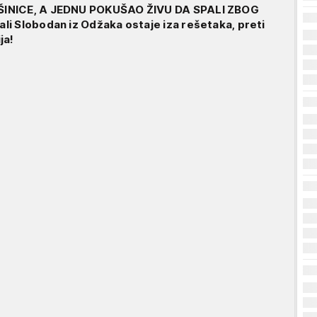
INICE, A JEDNU POKUŠAO ŽIVU DA SPALI ZBOG
i Slobodan iz Odžaka ostaje iza rešetaka, preti
ja!