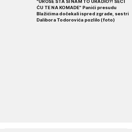
"UROŠE ŠTA SI NAM TO URADIO?! SEĆI
ĆU TE NA KOMADE" Panići presudu
Blažićima dočekali ispred zgrade, sestri
Dalibora Todorovića pozlilo (foto)