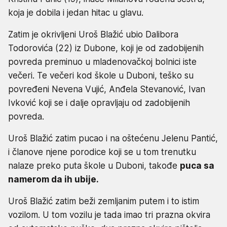
koja je dobila i jedan hitac u glavu.
Zatim je okrivljeni Uroš Blažić ubio Dalibora
Todorovića (22) iz Dubone, koji je od zadobijenih
povreda preminuo u mladenovačkoj bolnici iste
večeri. Te večeri kod škole u Duboni, teško su
povređeni Nevena Vujić, Anđela Stevanović, Ivan
Ivković koji se i dalje opravljaju od zadobijenih
povreda.
Uroš Blažić zatim pucao i na oštećenu Jelenu Pantić,
i članove njene porodice koji se u tom trenutku
nalaze preko puta škole u Duboni, takođe
puca sa
namerom da ih ubije.
Uroš Blažić zatim beži zemljanim putem i to istim
vozilom. U tom vozilu je tada imao tri prazna okvira