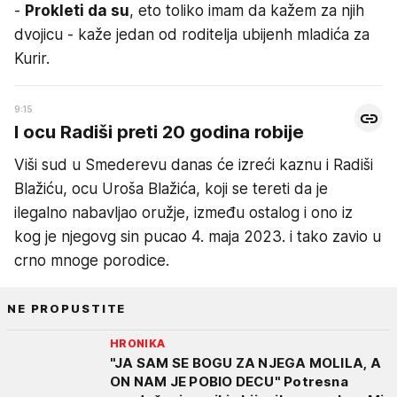
-
Prokleti da su
, eto toliko imam da kažem za njih
dvojicu - kaže jedan od roditelja ubijenh mladića za
Kurir.
9:15
I ocu Radiši preti 20 godina robije
Viši sud u Smederevu danas će izreći kaznu i Radiši
Blažiću, ocu Uroša Blažića, koji se tereti da je
ilegalno nabavljao oružje, između ostalog i ono iz
kog je njegovg sin pucao 4. maja 2023. i tako zavio u
crno mnoge porodice.
NE PROPUSTITE
HRONIKA
"JA SAM SE BOGU ZA NJEGA MOLILA, A
ON NAM JE POBIO DECU" Potresna