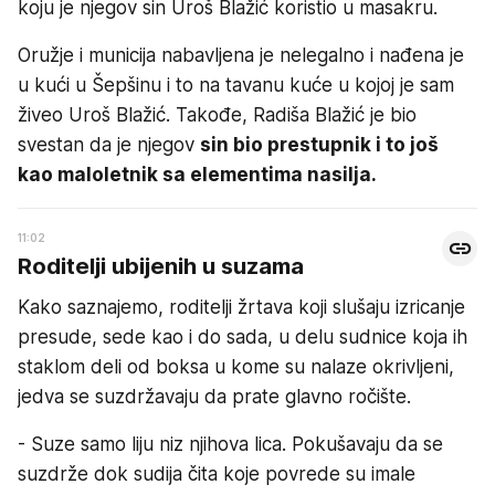
koju je njegov sin Uroš Blažić koristio u masakru.
Oružje i municija nabavljena je nelegalno i nađena je
u kući u Šepšinu i to na tavanu kuće u kojoj je sam
živeo Uroš Blažić. Takođe, Radiša Blažić je bio
svestan da je njegov
sin bio prestupnik i to još
kao maloletnik sa elementima nasilja.
11:02
Roditelji ubijenih u suzama
Kako saznajemo, roditelji žrtava koji slušaju izricanje
presude, sede kao i do sada, u delu sudnice koja ih
staklom deli od boksa u kome su nalaze okrivljeni,
jedva se suzdržavaju da prate glavno ročište.
- Suze samo liju niz njihova lica. Pokušavaju da se
suzdrže dok sudija čita koje povrede su imale