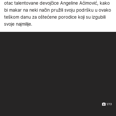
otac talentovane devojčice Angeline Aćimović, kako
bi makar na neki način pružili svoju podršku u ovako
teškom danu za oštećene porodice koji su izgubili
svoje najmilije.
1/13