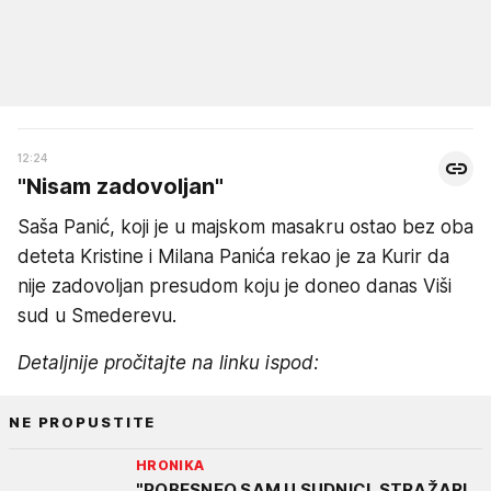
12:24
"Nisam zadovoljan"
Saša Panić, koji je u majskom masakru ostao bez oba
deteta Kristine i Milana Panića rekao je za Kurir da
nije zadovoljan presudom koju je doneo danas Viši
sud u Smederevu.
Detaljnije pročitajte na linku ispod:
NE PROPUSTITE
HRONIKA
"POBESNEO SAM U SUDNICI, STRAŽARI