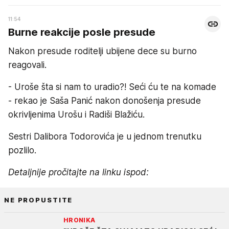
11:54
Burne reakcije posle presude
Nakon presude roditelji ubijene dece su burno
reagovali.
- Uroše šta si nam to uradio?! Seći ću te na komade
- rekao je Saša Panić nakon donošenja presude
okrivljenima Urošu i Radiši Blažiću.
Sestri Dalibora Todorovića je u jednom trenutku
pozlilo.
Detaljnije pročitajte na linku ispod:
NE PROPUSTITE
HRONIKA