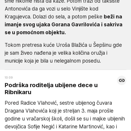
sme nikome ništa da kaže. Potom traži od taksiste
Antonovića da ga vozi u selo Vinjište kod
Kragujevca. Dolazi do sela, a potom peške
beži na
imanje svog ujaka Gorana Gavrilovića i sakriva
se u pomoćnom objektu.
Tokom pretresa kuće Uroša Blažića u Šepšinu gde
je sam živeo nađena je velika količina oružja i
municije koja je bila u nelegalnom posedu.
10:09
Podrška roditelja ubijene dece u
Ribnikaru
Pored Radice Vlahović, sestre ubijenog čuvara
Dragana Vlahovića koji je streljan 3. maja prošle
godine u vračarskoj školi, došli se su i majke ubijenih
devojčica Sofije Negić i Katarine Martinović, kao i