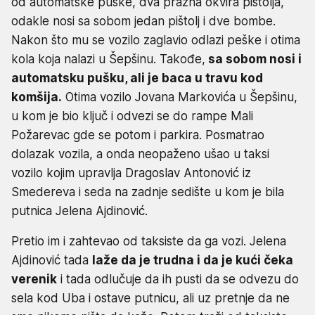
od automatske puške, dva prazna okvira pištolja,
odakle nosi sa sobom jedan pištolj i dve bombe.
Nakon što mu se vozilo zaglavio odlazi peške i otima
kola koja nalazi u Šepšinu. Takođe,
sa sobom nosi i
automatsku pušku, ali je baca u travu kod
komšija.
Otima vozilo Jovana Markovića u Šepšinu,
u kom je bio ključ i odvezi se do rampe Mali
Požarevac gde se potom i parkira. Posmatrao
dolazak vozila, a onda neopaženo ušao u taksi
vozilo kojim upravlja Dragoslav Antonović iz
Smedereva i seda na zadnje sedište u kom je bila
putnica Jelena Ajdinović.
Pretio im i zahtevao od taksiste da ga vozi. Jelena
Ajdinović tada
laže da je trudna i da je kući čeka
verenik
i tada odlučuje da ih pusti da se odvezu do
sela kod Uba i ostave putnicu, ali uz pretnje da ne