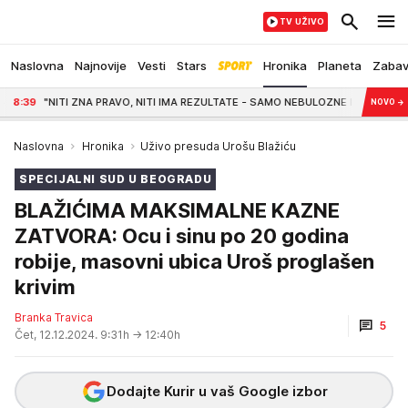
TV UŽIVO
Naslovna
Najnovije
Vesti
Stars
Hronika
Planeta
Zaba
VO, NITI IMA REZULTATE - SAMO NEBULOZNE IZJAVE" Plenumaši javno ponizili Jas
NOVO
→
Naslovna
Hronika
Uživo presuda Urošu Blažiću
SPECIJALNI SUD U BEOGRADU
BLAŽIĆIMA MAKSIMALNE KAZNE
ZATVORA: Ocu i sinu po 20 godina
robije, masovni ubica Uroš proglašen
krivim
Branka Travica
5
Čet, 12.12.2024. 9:31h
→ 12:40h
Dodajte Kurir u vaš Google izbor