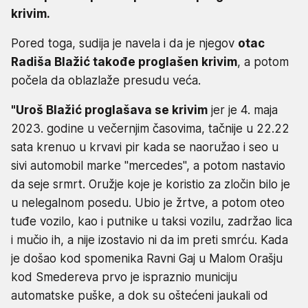
krivim.
Pored toga, sudija je navela i da je njegov
otac
Radiša Blažić takođe proglašen krivim
, a potom
počela da oblazlaže presudu veća.
"Uroš Blažić proglašava se krivim
jer je 4. maja
2023. godine u večernjim časovima, tačnije u 22.22
sata krenuo u krvavi pir kada se naoružao i seo u
sivi automobil marke "mercedes", a potom nastavio
da seje srmrt. Oružje koje je koristio za zločin bilo je
u nelegalnom posedu. Ubio je žrtve, a potom oteo
tuđe vozilo, kao i putnike u taksi vozilu, zadržao lica
i mučio ih, a nije izostavio ni da im preti smrću. Kada
je došao kod spomenika Ravni Gaj u Malom Orašju
kod Smedereva prvo je ispraznio municiju
automatske puške, a dok su oštećeni jaukali od