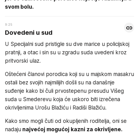
svom bolu.
9:25
Dovedeni u sud
U Specijalni sud pristigle su dve marice u policijskoj
pratnji, a otac i sin su u zgradu suda uvedeni kroz
pritvorski ulaz.
Oštećeni članovi porodica koji su u majskom masakru
ostali bez svojih najmilijih došli su na današnje
suđenje kako bi čuli prvostepenu presudu Višeg
suda u Smederevu koja će uskoro biti izrečena
okrivljenima Urošu Blažiću i Radiši Blažiću.
Kako smo mogli čuti od okupljenih roditelja, oni se
nadaju
najvećoj mogućoj kazni za okrivljene.