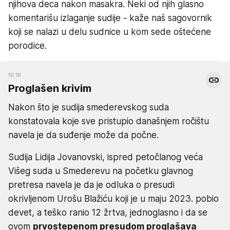
njihova deca nakon masakra. Neki od njih glasno
komentarišu izlaganje sudije - kaže naš sagovornik
koji se nalazi u delu sudnice u kom sede oštećene
porodice.
10:18
Proglašen krivim
Nakon što je sudija smederevskog suda
konstatovala koje sve pristupio današnjem ročištu
navela je da suđenje može da počne.
Sudija Lidija Jovanovski, ispred petočlanog veća
Višeg suda u Smederevu na početku glavnog
pretresa navela je da je odluka o presudi
okrivljenom Urošu Blažiću koji je u maju 2023. pobio
devet, a teško ranio 12 žrtva, jednoglasno i da se
ovom
prvostepenom presudom proglašava