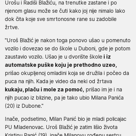
Urošu i Radiši Blažiću, na trenutke zastane i po
njenom glasu može se čuti kako joj nije nimalo lako
dok čita koje sve smrtonosne rane su zadobile
žrtve.
"Uroš Blažić je nakon toga ponovo ušao u pomenuto
vozilo i dovezao se do škole u Duboni, gde je potom
zaustavio vozilo. Ušao je u dvorište škole
i iz
automatske puške koju je prethodno uzeo,
prišao okupljenoj omladini koja se družila i počeo da
puca na njih. Kada je video da neki od žrtava
kukaju, plaču i mole za pomoć,
prišao im je i na
njih pucao iz blizine, pa je tako ubio Milana Panića
(20) iz Dubone."
Inače, podsetimo, Milan Panić bio je mladi policajac
PU Mladenovac. Uroš Blažić je zatim lišio života
Kristinu Panić (19), inače Milanovu rođenu sestru,