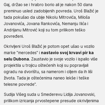
Gaj, držao se i hrabro borio ali je nakon 50 dana
preminuo usled zadobijenih povreda. Uroš Blažić je
tada pokušao da ubije Nikolu Mitrovića, Miloša
Jovanovića, Jovana Rankovića, Nemanju Ilića i
Andrijanu Mitrović koji su tom prilikom teško
povređeni.
Okrivljeni Uroš Blažić je potom opet ušao u vozilo
marke "mercedes" i
nastavio svoj krvavi pir ka
selu Dubona
. Zaustavio je svoje vozilo i ispalio više
projektila u trojicu oštećenih koji su popravljali
ogradu na dvorištu, sa namerom i ciljem da ih liši
života. Tada je oštećenima naneo lekše i teške
telesne povrede".
Sudija Višeg suda u Smederevu Lidija Jovanovski,
prilikom izricanja prvostepene presude okrivljenima