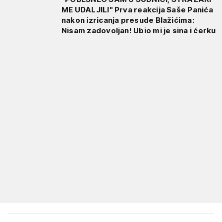
ME UDALJILI" Prva reakcija Saše Panića
nakon izricanja presude Blažićima:
Nisam zadovoljan! Ubio mi je sina i ćerku