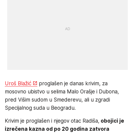
Uroš Blažić
proglašen je danas krivim, za
mosovno ubistvo u selima Malo Orašje i Dubona,
pred Višim sudom u Smederevu, ali u zgradi
Specijalnog suda u Beogradu.
Krivim je proglašen i njegov otac Radiša,
obojici je
izrečena kazna od po 20 godina zatvora