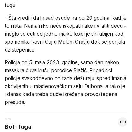
tugu.
- Šta vredi i da ih sad osude na po 20 godina, kad je
to ništa. Nama niko neće iskopati rake i vratiti decu -
moglo se čuti od jedne majke kojoj je sin ubijen kod
spomenika Ravni Gaj u Malom Orašju dok se penjala
uz stepenice.
Policija od 5. maja 2023. godine, samo dan nakon
masakra čuva kuću porodice Blažić. Pripadnici
policije svakodnevno od tada dežuraju ispred imanja
okrivljenih u mladenovačkom selu Dubona, a tako je
i danas kada treba bude izrečena provostepena
presuda.
9:52
Bol i tuga