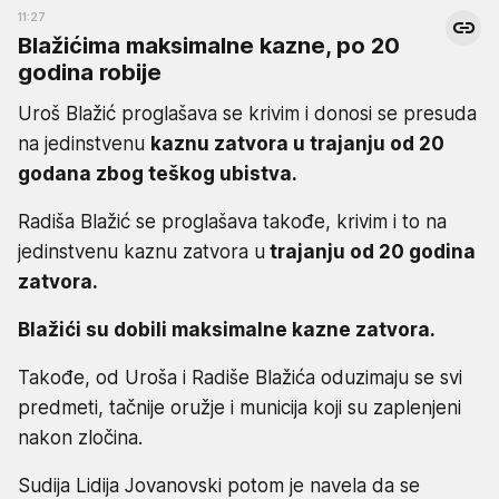
11:27
Blažićima maksimalne kazne, po 20
godina robije
Uroš Blažić proglašava se krivim i donosi se presuda
na jedinstvenu
kaznu zatvora u trajanju od 20
godana zbog teškog ubistva.
Radiša Blažić se proglašava takođe, krivim i to na
jedinstvenu kaznu zatvora u
trajanju od 20 godina
zatvora.
Blažići su dobili maksimalne kazne zatvora.
Takođe, od Uroša i Radiše Blažića oduzimaju se svi
predmeti, tačnije oružje i municija koji su zaplenjeni
nakon zločina.
Sudija Lidija Jovanovski potom je navela da se