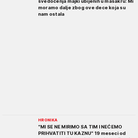
svedočenja majki ubijenih u masakru: Mi
moramo dalje zbog ove dece koja su
nam ostala
HRONIKA
"MI SE NE MIRIMO SA TIM I NEĆEMO
PRIHVATITI TU KAZNU" 19 meseci od