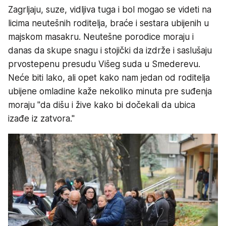
Zagrljaju, suze, vidljiva tuga i bol mogao se videti na
licima neutešnih roditelja, braće i sestara ubijenih u
majskom masakru. Neutešne porodice moraju i
danas da skupe snagu i stojički da izdrže i saslušaju
prvostepenu presudu Višeg suda u Smederevu.
Neće biti lako, ali opet kako nam jedan od roditelja
ubijene omladine kaže nekoliko minuta pre suđenja
moraju "da dišu i žive kako bi dočekali da ubica
izađe iz zatvora."