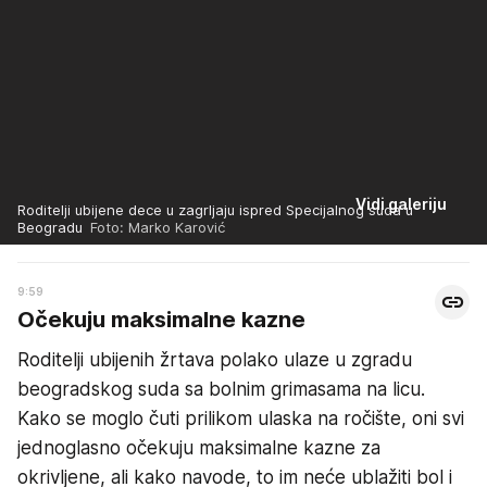
Vidi galeriju
Roditelji ubijene dece u zagrljaju ispred Specijalnog suda u
Beogradu
Foto: Marko Karović
9:59
Očekuju maksimalne kazne
Roditelji ubijenih žrtava polako ulaze u zgradu
beogradskog suda sa bolnim grimasama na licu.
Kako se moglo čuti prilikom ulaska na ročište, oni svi
jednoglasno očekuju maksimalne kazne za
okrivljene, ali kako navode, to im neće ublažiti bol i