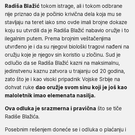
Radiša Blažić
tokom istrage, ali i tokom odbrane
nije priznao da je počinio krivična dela koja mu se
stavljaju na teret iako smo ovde imali brojne dokaze
koju su utvrdili da je Radiša Blažić nabavio oružje i to
ilegalnim putem. Prema brojnim veštačenjima
utvrđeno je i da su njegovi biološki tragovi nađeni na
oružju koje je njegov sin koristio u zločinu. Sud je
odlučio da se Radiša Blažić kazni na maksimalnu,
jedinstvenu kaznu zatvora u trajanju od 20 godina,
zato što je i kao visoki pripadnik Vojske Srbije na
dohvat ruke
dao oružje svom sinu koji je još kao
maloletnik imao elemenata nasilja.
Ova odluka je srazmerna i pravična
što se tiče
Radiše Blažića.
Posebnim rešenjem doneće se i odluka o plaćanju i