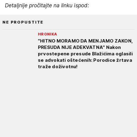
Detaljnije pročitajte na linku ispod:
NE PROPUSTITE
HRONIKA
"HITNO MORAMO DA MENJAMO ZAKON,
PRESUDA NIJE ADEKVATNA" Nakon
prvostepene presude Blažićima oglasili
se advokati oštećenih: Porodice žrtava
traže doživotnu!