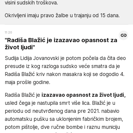
visini sudskih troškova.
Okrivljeni imaju pravo žalbe u trajanju od 15 dana.
11:20
"Radiša Blažić je izazavao opasnost za
život ljudi"
Sudija Lidija Jovanovski je potom počela da čita deo
presude iz kog razloga sudsko veće smatra da je
Radiša Blažić kriv nakon masakra koji se dogodio 4.
maja prošle godine.
Radiša Blažić je
izazavao opasnost za život ljudi,
usled čega je nastupila smrt više lica. Blažić je u
periodu od neutvrđenog dana pre 2021. nabavio
automatsku pušku sa uklonjenim fabričkim brojem,
potom pištolje, dve ručne bombe i raznu municiju