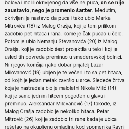
bolova i molili okrivljenog da više ne puca,
on se nije
zaustavio, nego je promenio šaržer
. Međutim,
okrivljeni je nastavio da puca i tako ubio Marka
Mitrovića (18) iz Malog Orašja, koji je tom prilikom
zadobio pet hitaca i rana, kome je čak pucao u čelo.
Potom je ubio Nemanju Stevanovića (20) iz Malog
Orašja, koji je zadobio šest projektila u telo i koji je
usled tih povreda preminuo u smederevskoj bolnici.
Ni njegov komšija i jako dobar prijatelj Lazar
Milovanović (19) ubijen je te večeri i to sa pet hitaca,
od kojih je jedan metak završio u srce. Sledeće žrtva
koja je nastradala bio je maloletni Nikola Milić (14)
koji je samo jednim hitcem pogođen u glavu i
preminuo. Aleksandar Milovanović (17) takođe, iz
Malog Orašja zadobio je nekoliko hitaca. Petar
Mitrović (26) koji je zadobio tri rane kada je ubica
rešetao na okupljenu omladinu kod spomenika Ravni