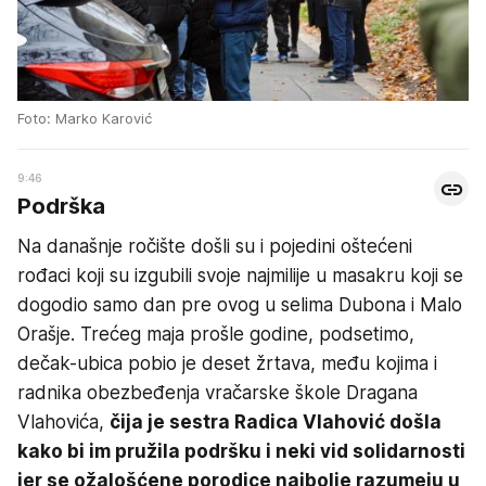
Foto: Marko Karović
9:46
Podrška
Na današnje ročište došli su i pojedini oštećeni
rođaci koji su izgubili svoje najmilije u masakru koji se
dogodio samo dan pre ovog u selima Dubona i Malo
Orašje. Trećeg maja prošle godine, podsetimo,
dečak-ubica pobio je deset žrtava, među kojima i
radnika obezbeđenja vračarske škole Dragana
Vlahovića,
čija je sestra Radica Vlahović došla
kako bi im pružila podršku i neki vid solidarnosti
jer se ožalošćene porodice najbolje razumeju u