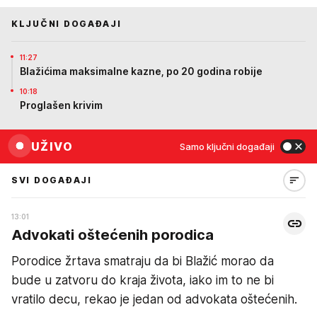
KLJUČNI DOGAĐAJI
11:27
Blažićima maksimalne kazne, po 20 godina robije
10:18
Proglašen krivim
UŽIVO
Samo ključni događaji
SVI DOGAĐAJI
13:01
Advokati oštećenih porodica
Porodice žrtava smatraju da bi Blažić morao da
bude u zatvoru do kraja života, iako im to ne bi
vratilo decu, rekao je jedan od advokata oštećenih.