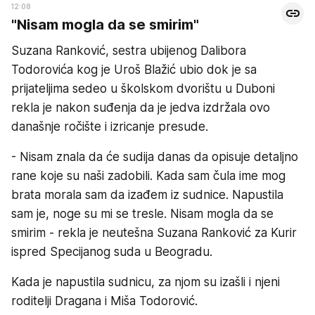
12:08
"Nisam mogla da se smirim"
Suzana Ranković, sestra ubijenog Dalibora
Todorovića kog je Uroš Blažić ubio dok je sa
prijateljima sedeo u školskom dvorištu u Duboni
rekla je nakon suđenja da je jedva izdržala ovo
današnje ročište i izricanje presude.
- Nisam znala da će sudija danas da opisuje detaljno
rane koje su naši zadobili. Kada sam čula ime mog
brata morala sam da izađem iz sudnice. Napustila
sam je, noge su mi se tresle. Nisam mogla da se
smirim - rekla je neutešna Suzana Ranković za Kurir
ispred Specijanog suda u Beogradu.
Kada je napustila sudnicu, za njom su izašli i njeni
roditelji Dragana i Miša Todorović.