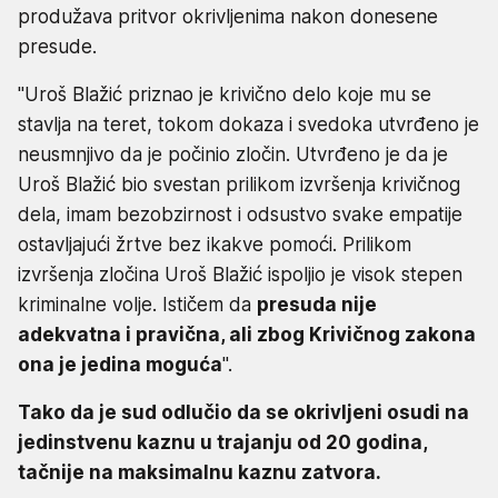
produžava pritvor okrivljenima nakon donesene
presude.
"Uroš Blažić priznao je krivično delo koje mu se
stavlja na teret, tokom dokaza i svedoka utvrđeno je
neusmnjivo da je počinio zločin. Utvrđeno je da je
Uroš Blažić bio svestan prilikom izvršenja krivičnog
dela, imam bezobzirnost i odsustvo svake empatije
ostavljajući žrtve bez ikakve pomoći. Prilikom
izvršenja zločina Uroš Blažić ispoljio je visok stepen
kriminalne volje. Ističem da
presuda nije
adekvatna i pravična, ali zbog Krivičnog zakona
ona je jedina moguća
".
Tako da je sud odlučio da se okrivljeni osudi na
jedinstvenu kaznu u trajanju od 20 godina,
tačnije na maksimalnu kaznu zatvora.