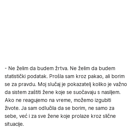
- Ne želim da budem žrtva. Ne želim da budem
statistički podatak. Prošla sam kroz pakao, ali borim
se za pravdu. Moj slučaj je pokazatelj koliko je važno
da sistem zaštiti žene koje se suočavaju s nasiljem.
Ako ne reagujemo na vreme, možemo izgubiti
živote. Ja sam odlučila da se borim, ne samo za
sebe, već i za sve žene koje prolaze kroz slične
situacije.