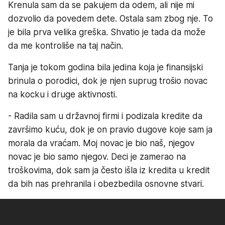
Krenula sam da se pakujem da odem, ali nije mi
dozvolio da povedem dete. Ostala sam zbog nje. To
je bila prva velika greška. Shvatio je tada da može
da me kontroliše na taj način.
Tanja je tokom godina bila jedina koja je finansijski
brinula o porodici, dok je njen suprug trošio novac
na kocku i druge aktivnosti.
- Radila sam u državnoj firmi i podizala kredite da
završimo kuću, dok je on pravio dugove koje sam ja
morala da vraćam. Moj novac je bio naš, njegov
novac je bio samo njegov. Deci je zamerao na
troškovima, dok sam ja često išla iz kredita u kredit
da bih nas prehranila i obezbedila osnovne stvari.