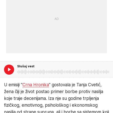
Slušaj vest
U emisiji "
Crna Hronika
" gostovala je Tanja Cvetić,
žena čiji je život postao primer borbe protiv nasilja
koje traje decenijama. Iza nje su godine trpljenja
fizičkog, emotivnog, psihološkog i ekonomskog
nasilja od strane supruga, ali i borbe sa sistemom koji