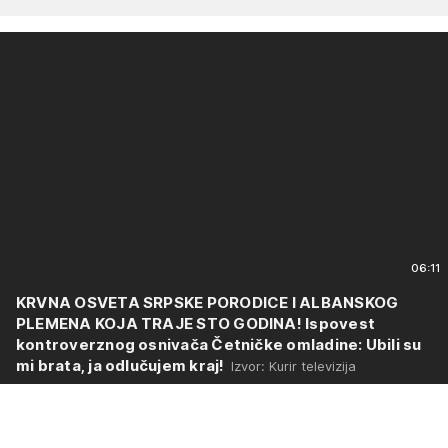
06:11
KRVNA OSVETA SRPSKE PORODICE I ALBANSKOG
PLEMENA KOJA TRAJE STO GODINA! Ispovest
kontroverznog osnivača Četničke omladine: Ubili su
mi brata, ja odlučujem kraj!
Izvor: Kurir televizija