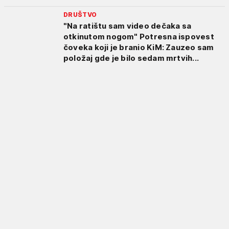
DRUŠTVO
"Na ratištu sam video dečaka sa
otkinutom nogom" Potresna ispovest
čoveka koji je branio KiM: Zauzeo sam
položaj gde je bilo sedam mrtvih...