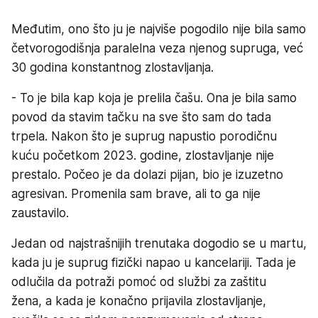
Međutim, ono što ju je najviše pogodilo nije bila samo
četvorogodišnja paralelna veza njenog supruga, već
30 godina konstantnog zlostavljanja.
- To je bila kap koja je prelila čašu. Ona je bila samo
povod da stavim tačku na sve što sam do tada
trpela. Nakon što je suprug napustio porodičnu
kuću početkom 2023. godine, zlostavljanje nije
prestalo. Počeo je da dolazi pijan, bio je izuzetno
agresivan. Promenila sam brave, ali to ga nije
zaustavilo.
Jedan od najstrašnijih trenutaka dogodio se u martu,
kada ju je suprug fizički napao u kancelariji. Tada je
odlučila da potraži pomoć od službi za zaštitu
žena, a kada je konačno prijavila zlostavljanje,