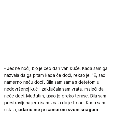
- Jedne noći, bio je ceo dan van kuće. Kada sam ga
nazvala da ga pitam kada će doći, rekao je: "E, sad
namerno neću doći". Bila sam sama s detetom u
nedovršenoj kući i zaključala sam vrata, misleći da
neće doći. Međutim, ušao je preko terase. Bila sam
prestravljena jer nisam znala da je to on. Kada sam
ustala,
udario me je šamarom svom snagom
.