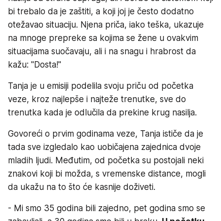
bi trebalo da je zaštiti, a koji joj je često dodatno
otežavao situaciju. Njena priča, iako teška, ukazuje
na mnoge prepreke sa kojima se žene u ovakvim
situacijama suočavaju, ali i na snagu i hrabrost da
kažu: "Dosta!"
Tanja je u emisiji podelila svoju priču od početka
veze, kroz najlepše i najteže trenutke, sve do
trenutka kada je odlučila da prekine krug nasilja.
Govoreći o prvim godinama veze, Tanja ističe da je
tada sve izgledalo kao uobičajena zajednica dvoje
mladih ljudi. Međutim, od početka su postojali neki
znakovi koji bi možda, s vremenske distance, mogli
da ukažu na to što će kasnije doživeti.
- Mi smo 35 godina bili zajedno, pet godina smo se