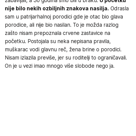
zabavljali, a 30 godina smo bili u braku.
U početku
nije bilo nekih ozbiljnih znakova nasilja.
Odrasla
sam u patrijarhalnoj porodici gde je otac bio glava
porodice, ali nije bio nasilan. To je možda razlog
zašto nisam prepoznala crvene zastavice na
početku. Postojala su neka nepisana pravila,
muškarac vodi glavnu reč, žena brine o porodici.
Nisam izlazila previše, jer su roditelji to ograničavali.
On je u vezi imao mnogo više slobode nego ja.