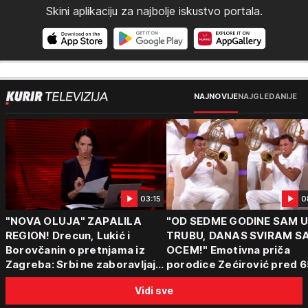
Skini aplikaciju za najbolje iskustvo portala.
NAJNOVIJE
NAJGLEDANIJE
03:15
0
"NOVA OLUJA" ZAPALILA
"OD SEDME GODINE SAM 
REGION! Drecun, Lukić i
TRUBU, DANAS SVIRAM S
Borovčanin o pretnjama iz
OCEM!" Emotivna priča
Zagreba: Srbi ne zaboravljaju
porodice Zećirović pred 6
progon
Sabor trubača u Guči
Vidi sve