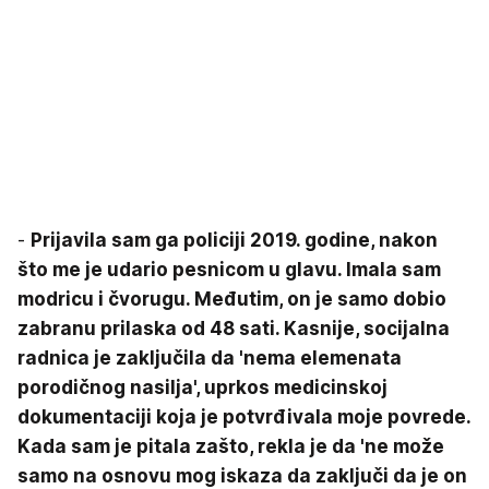
-
Prijavila sam ga policiji 2019. godine, nakon
što me je udario pesnicom u glavu. Imala sam
modricu i čvorugu. Međutim, on je samo dobio
zabranu prilaska od 48 sati. Kasnije, socijalna
radnica je zaključila da 'nema elemenata
porodičnog nasilja', uprkos medicinskoj
dokumentaciji koja je potvrđivala moje povrede.
Kada sam je pitala zašto, rekla je da 'ne može
samo na osnovu mog iskaza da zaključi da je on