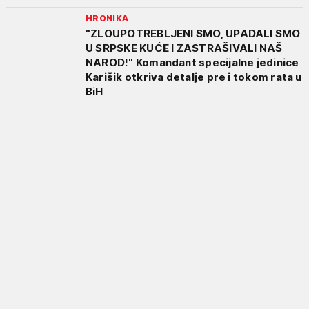
HRONIKA
"ZLOUPOTREBLJENI SMO, UPADALI SMO
U SRPSKE KUĆE I ZASTRAŠIVALI NAŠ
NAROD!" Komandant specijalne jedinice
Karišik otkriva detalje pre i tokom rata u
BiH