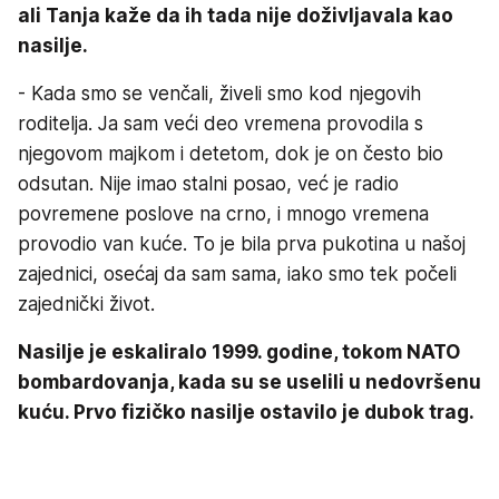
ali Tanja kaže da ih tada nije doživljavala kao
nasilje.
- Kada smo se venčali, živeli smo kod njegovih
roditelja. Ja sam veći deo vremena provodila s
njegovom majkom i detetom, dok je on često bio
odsutan. Nije imao stalni posao, već je radio
povremene poslove na crno, i mnogo vremena
provodio van kuće. To je bila prva pukotina u našoj
zajednici, osećaj da sam sama, iako smo tek počeli
zajednički život.
Nasilje je eskaliralo 1999. godine, tokom NATO
bombardovanja, kada su se uselili u nedovršenu
kuću. Prvo fizičko nasilje ostavilo je dubok trag.