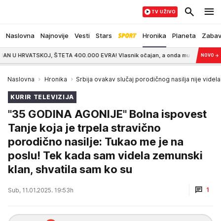
TV UŽIVO
Naslovna
Najnovije
Vesti
Stars
Hronika
Planeta
Zaba
, ŠTETA 400.000 EVRA! Vlasnik očajan, a onda mu je stigao mejl: "Platite im 
NOVO
→
Naslovna
Hronika
Srbija ovakav slučaj porodičnog nasilja nije videla!
KURIR TELEVIZIJA
"35 GODINA AGONIJE" Bolna ispovest
Tanje koja je trpela stravično
porodično nasilje: Tukao me je na
poslu! Tek kada sam videla zemunski
klan, shvatila sam ko su
1
Sub, 11.01.2025. 19:53h