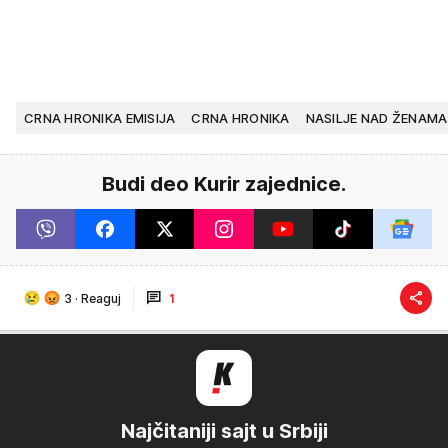
CRNA HRONIKA EMISIJA
CRNA HRONIKA
NASILJE NAD ŽENAMA
Budi deo Kurir zajednice.
3
·
Reaguj
1
Najčitaniji sajt u Srbiji