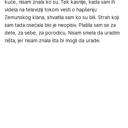
kuće, nisam znala ko su. Tek kasnije, kada sam ih
videla na televiziji tokom vesti o hapšenju
Zemunskog klana, shvatila sam ko su bili. Strah koji
sam tada osećala bio je neopisiv. Plašila sam se za
dete, za sebe, za porodicu. Nisam smela da uradim
ništa, jer nisam znala šta bi mogli da urade.