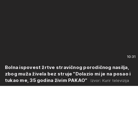
10:31
Bolna ispovest žrtve stravičnog porodičnog nasilja,
zbog muža živela bez struje "Dolazio mi je na posao i
tukao me, 35 godina živim PAKAO"
Izvor: Kurir televizija