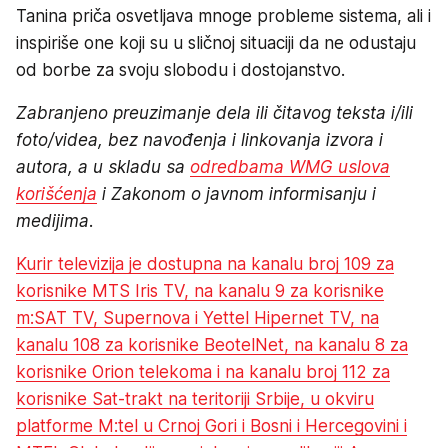
Tanina priča osvetljava mnoge probleme sistema, ali i
inspiriše one koji su u sličnoj situaciji da ne odustaju
od borbe za svoju slobodu i dostojanstvo.
Zabranjeno preuzimanje dela ili čitavog teksta i/ili
foto/videa, bez navođenja i linkovanja izvora i
autora, a u skladu sa
odredbama WMG uslova
korišćenja
i Zakonom o javnom informisanju i
medijima.
Kurir televizija je dostupna na kanalu broj 109 za
korisnike MTS Iris TV, na kanalu 9 za korisnike
m:SAT TV, Supernova i Yettel Hipernet TV, na
kanalu 108 za korisnike BeotelNet, na kanalu 8 za
korisnike Orion telekoma i na kanalu broj 112 za
korisnike Sat-trakt na teritoriji Srbije, u okviru
platforme M:tel u Crnoj Gori i Bosni i Hercegovini i