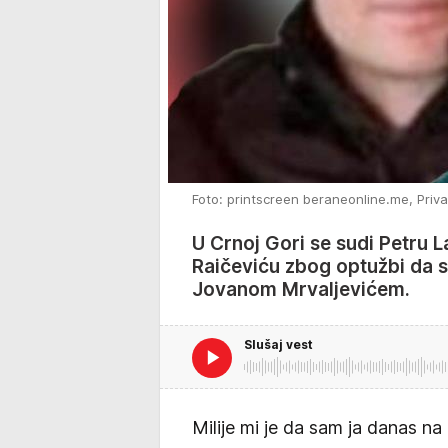
Foto: printscreen beraneonline.me, Priv
U Crnoj Gori se sudi Petru 
Raičeviću zbog optužbi da s
Jovanom Mrvaljevićem.
Slušaj vest
Milije mi je da sam ja danas na