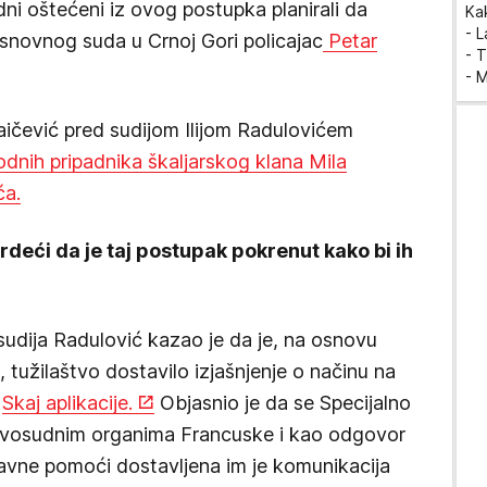
ni oštećeni iz ovog postupka planirali da
Ka
- 
Osnovnog suda u Crnoj Gori policajac
Petar
- T
- 
aičević pred sudijom Ilijom Radulovićem
nih pripadnika škaljarskog klana Mila
ća.
vrdeći da je taj postupak pokrenut kako bi ih
udija Radulović kazao je da je, na osnovu
 tužilaštvo dostavilo izjašnjenje o načinu na
a
Skaj aplikacije.
Objasnio je da se Specijalno
ravosudnim organima Francuske i kao odgovor
ravne pomoći dostavljena im je komunikacija