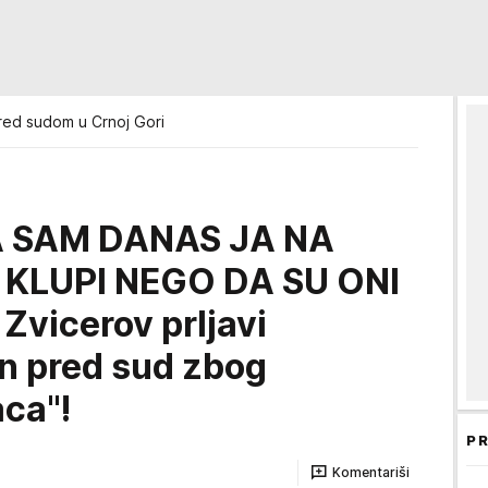
red sudom u Crnoj Gori
DA SAM DANAS JA NA
KLUPI NEGO DA SU ONI
vicerov prljavi
en pred sud zbog
aca"!
PR
Komentariši