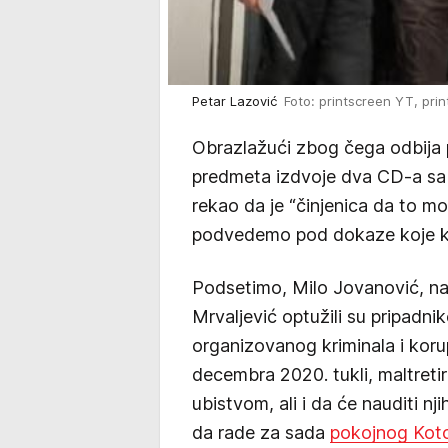
Petar Lazović
Foto: printscreen YT, pri
Obrazlažući zbog čega odbija pr
predmeta izdvoje dva CD-a sa tr
rekao da je “činjenica da to mo
podvedemo pod dokaze koje ko
Podsetimo, Milo Jovanović, na
Mrvaljević optužili su pripadni
organizovanog kriminala i kor
decembra 2020. tukli, maltretirali
ubistvom, ali i da će nauditi 
da rade za sada
pokojnog Koto