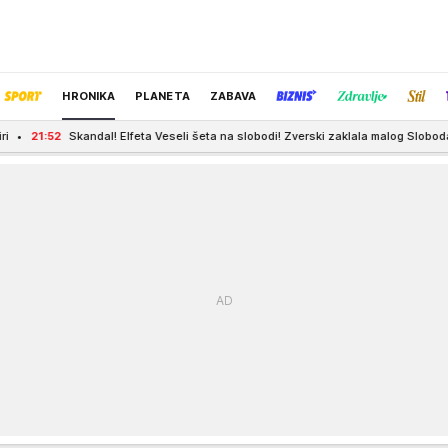
HRONIKA
PLANETA
ZABAVA
l! Elfeta Veseli šeta na slobodi! Zverski zaklala malog Slobodana (12), pa dobila v
IZBOR UREDNIKA