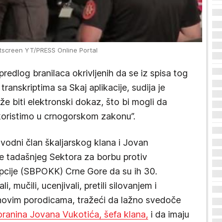
ntscreen YT/PRESS Online Portal
edlog branilaca okrivljenih da se iz spisa tog
anskriptima sa Skaj aplikacije, sudija je
že biti elektronski dokaz, što bi mogli da
ristimo u crnogorskom zakonu”.
vodni član škaljarskog klana i Jovan
ke tadašnjeg Sektora za borbu protiv
upcije (SBPOKK) Crne Gore da su ih 30.
, mučili, ucenjivali, pretili silovanjem i
njihovim porodicama, tražeći da lažno svedoče
ranina Jovana Vukotića, šefa klana,
i da imaju