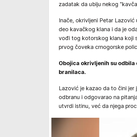
zadatak da ubiju nekog "kavča
Inače, okrivljeni Petar Lazović
deo kavačkog klana i da je oda
vođi tog kotorskog klana koji 
prvog čoveka crnogorske polic
Obojica okrivljenih su odbila
branilaca.
Lazović je kazao da to čini jer 
odbranu i odgovarao na pitanja s
utvrdi istinu, već da njega proc