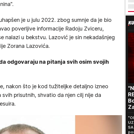
nina".
 uhapšen je u julu 2022. zbog sumnje da je bio
vao poverljive informacije Radoju Zviceru,
se nalazi u bekstvu. Lazović je sin nekadašnjeg
ije Zorana Lazovića.
 da odgovaraju na pitanja svih osim svojih
je, nakon što je kod tužiteljke detaljno izneo
"
RE
vih prisutnih, shvatio da njen cilj nije da
Bo
esuira.
Za
p
"O
UZ
SA
po