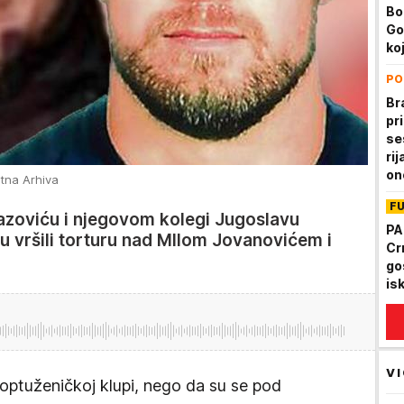
Bo
Go
koj
PO
Br
pri
se
rij
on
atna Arhiva
mu
F
Lazoviću i njegovom kolegi Jugoslavu
PA
u vršili torturu nad MIlom Jovanovićem i
Cr
go
is
VI
 optuženičkoj klupi, nego da su se pod