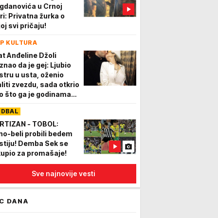
gdanovića u Crnoj
ri: Privatna žurka o
oj svi pričaju!
P KULTURA
at Anđeline Džoli
znao da je gej: Ljubio
stru u usta, oženio
aliti zvezdu, sada otkrio
o što ga je godinama
čilo
UDBAL
RTIZAN - TOBOL:
no-beli probili bedem
stiju! Demba Sek se
kupio za promašaje!
Sve najnovije vesti
C DANA