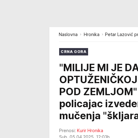
Naslovna
Hronika
Petar Lazović p
CRNA GORA
"MILIJE MI JE 
OPTUŽENIČKOJ 
POD ZEMLJOM" Z
policajac izved
mučenja "škljar
Prenosi:
Kurir Hronika
Sub, 05.04.2025. 12:03h