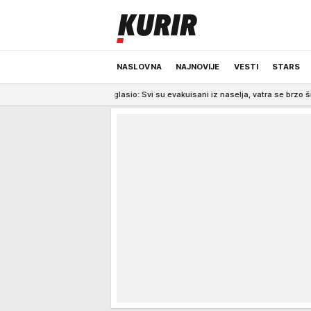
NASLOVNA
NAJNOVIJE
VESTI
STARS
o se oglasio: Svi su evakuisani iz naselja, vatra se brzo širi
21:52
Skanda
ODRŽIVA BUDUĆNOST
REGION
NEWS