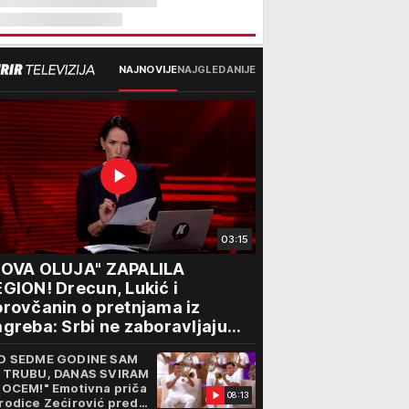
NAJNOVIJE
NAJGLEDANIJE
03:15
NOVA OLUJA" ZAPALILA
GION! Drecun, Lukić i
rovčanin o pretnjama iz
greba: Srbi ne zaboravljaju
rogon
D SEDME GODINE SAM
 TRUBU, DANAS SVIRAM
 OCEM!" Emotivna priča
08:13
rodice Zećirović pred