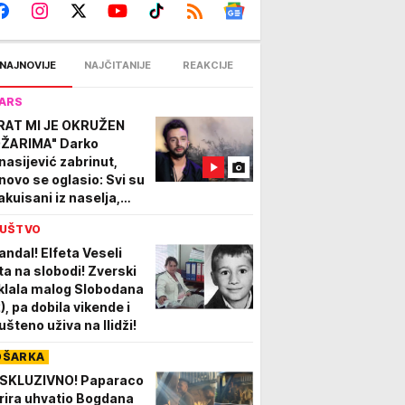
NAJNOVIJE
NAJČITANIJE
REAKCIJE
ARS
RAT MI JE OKRUŽEN
ŽARIMA" Darko
nasijević zabrinut,
novo se oglasio: Svi su
akuisani iz naselja,
ra se brzo širi
UŠTVO
andal! Elfeta Veseli
ta na slobodi! Zverski
klala malog Slobodana
), pa dobila vikende i
ušteno uživa na Ilidži!
OŠARKA
SKLUZIVNO! Paparaco
rira uhvatio Bogdana