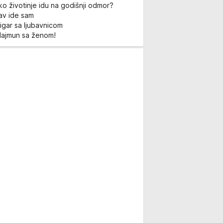
ko životinje idu na godišnji odmor?
Lav ide sam
igar sa ljubavnicom
Majmun sa ženom!