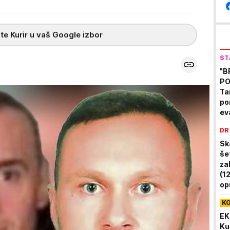
te Kurir u vaš Google izbor
ST
"B
PO
Ta
po
ev
vat
DR
Sk
še
za
(12
op
K
EK
Ku