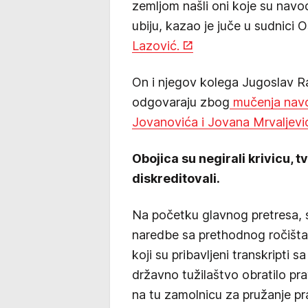
zemljom našli oni koje su navod
ubiju, kazao je juče u sudnici 
Lazović.
On i njegov kolega Jugoslav R
odgovaraju zbog
mučenja navod
Jovanovića i Jovana Mrvaljevi
Obojica su negirali krivicu, t
diskreditovali.
Na početku glavnog pretresa, s
naredbe sa prethodnog ročišta,
koji su pribavljeni transkripti s
državno tužilaštvo obratilo p
na tu zamolnicu za pružanje p