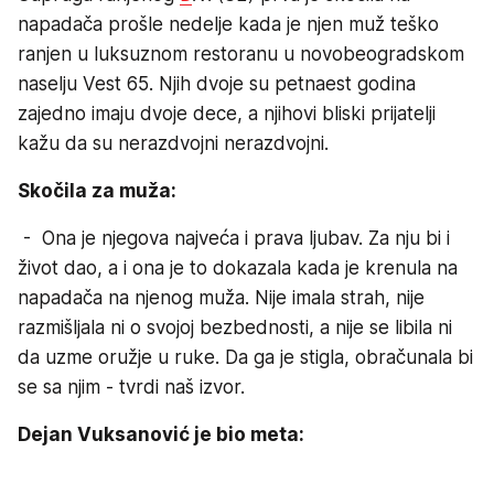
napadača prošle nedelje kada je njen muž teško
ranjen u luksuznom restoranu u novobeogradskom
naselju Vest 65. Njih dvoje su petnaest godina
zajedno imaju dvoje dece, a njihovi bliski prijatelji
kažu da su nerazdvojni nerazdvojni.
Skočila za muža:
- Ona je njegova najveća i prava ljubav. Za nju bi i
život dao, a i ona je to dokazala kada je krenula na
napadača na njenog muža. Nije imala strah, nije
razmišljala ni o svojoj bezbednosti, a nije se libila ni
da uzme oružje u ruke. Da ga je stigla, obračunala bi
se sa njim - tvrdi naš izvor.
Dejan Vuksanović je bio meta: