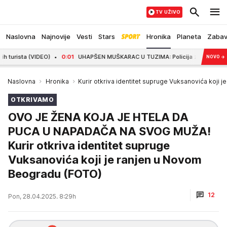
TV UŽIVO
Naslovna
Najnovije
Vesti
Stars
Hronika
Planeta
Zaba
sta (VIDEO)
0:01
UHAPŠEN MUŠKARAC U TUZIMA: Policija zaplenila 38 kilogra
NOVO
→
Naslovna
Hronika
Kurir otkriva identitet supruge Vuksanovića koji
OTKRIVAMO
OVO JE ŽENA KOJA JE HTELA DA
PUCA U NAPADAČA NA SVOG MUŽA!
Kurir otkriva identitet supruge
Vuksanovića koji je ranjen u Novom
Beogradu (FOTO)
12
Pon, 28.04.2025. 8:29h