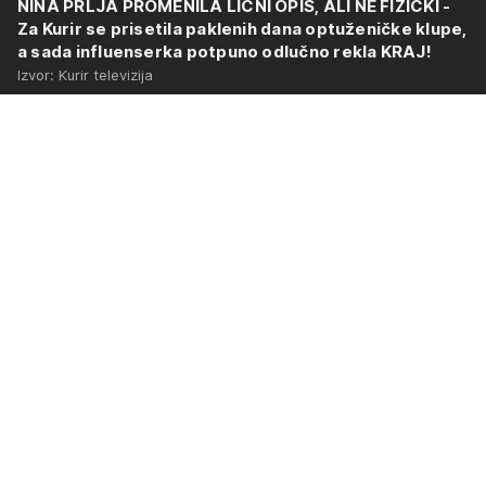
NINA PRLJA PROMENILA LIČNI OPIS, ALI NE FIZIČKI -
Za Kurir se prisetila paklenih dana optuženičke klupe,
a sada influenserka potpuno odlučno rekla KRAJ!
Izvor: Kurir televizija