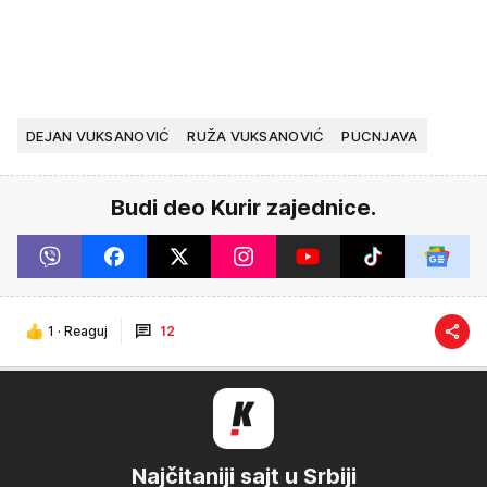
DEJAN VUKSANOVIĆ
RUŽA VUKSANOVIĆ
PUCNJAVA
Budi deo Kurir zajednice.
1
·
Reaguj
12
Najčitaniji sajt u Srbiji