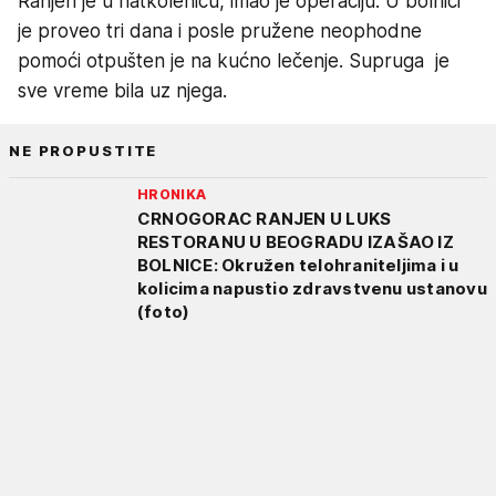
Ranjen je u natkolenicu, imao je operaciju. U bolnici
je proveo tri dana i posle pružene neophodne
pomoći otpušten je na kućno lečenje. Supruga je
sve vreme bila uz njega.
NE PROPUSTITE
HRONIKA
CRNOGORAC RANJEN U LUKS
RESTORANU U BEOGRADU IZAŠAO IZ
BOLNICE: Okružen telohraniteljima i u
kolicima napustio zdravstvenu ustanovu
(foto)