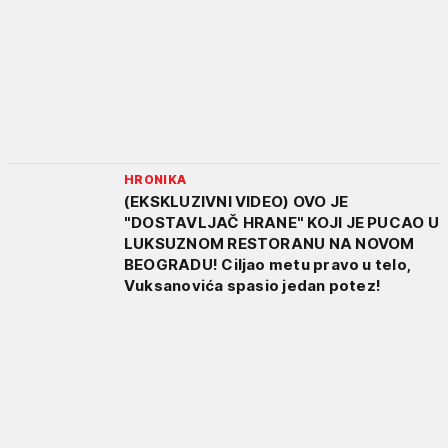
HRONIKA
(EKSKLUZIVNI VIDEO) OVO JE
"DOSTAVLJAČ HRANE" KOJI JE PUCAO U
LUKSUZNOM RESTORANU NA NOVOM
BEOGRADU! Ciljao metu pravo u telo,
Vuksanovića spasio jedan potez!