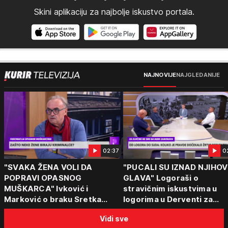
Skini aplikaciju za najbolje iskustvo portala.
NAJNOVIJE
NAJGLEDANIJE
02:37
0
"SVAKA ŽENA VOLI DA
"PUCALI SU IZNAD NJIHOV
POPRAVI OPASNOG
GLAVA" Logoraši o
MUŠKARCA" Ivković i
stravičnim iskustvima u
Marković o braku Sretka
logorima u Derventi za
Kalinića i fenomenu žena koje
emisiju "Puls Srbije vikend
Vidi sve
biraju kriminalce: "Neće sa
"Tada je počela velika