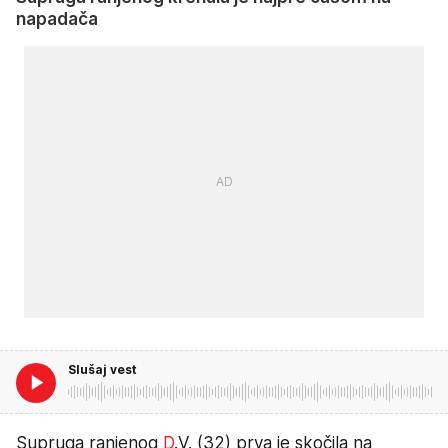
napadača
Slušaj vest
Supruga ranjenog
D
.V. (32) prva je skočila na