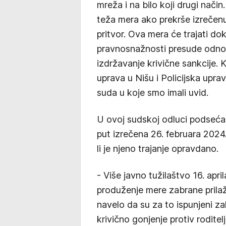
mreža i na bilo koji drugi nač
teža mera ako prekrše izrečen
pritvor. Ova mera će trajati do
pravnosnažnosti presude odno
izdržavanje krivične sankcije. 
uprava u Nišu i Policijska upr
suda u koje smo imali uvid.
U ovoj sudskoj odluci podseća 
put izrečena 26. februara 2024
li je njeno trajanje opravdano.
- Više javno tužilaštvo 16. apr
produženje mere zabrane prilaž
navelo da su za to ispunjeni za
krivično gonjenje protiv rodite