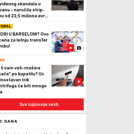
viđenog skandala u
panu – naručila strip-
bu od 23,5 miliona evra
 sve otkazala, a evo šta
UDBAL
 krije iza prevare
DRI U BARSELONI? Ovo
 cena za letnju transfer
mbu!
NA
 li vam veš-mašina
kače" po kupatilu? Uz
dnostavan trik
ntrifuga će biti mnogo
ša
Sve najnovije vesti
C DANA