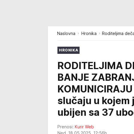
Naslovna
Hronika
Roditeljima deč
HRONIKA
RODITELJIMA D
BANJE ZABRAN
KOMUNICIRAJU S
slučaju u kojem 
ubijen sa 37 ub
Prenosi:
Kurir Web
Ned, 18.05.2025. 12:56h