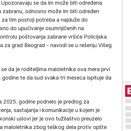
in. Upozoravaju se da im može biti određena
u zabranu, odnosno može im biti određen
k za tim postoji potreba a najduže do
sno do upućivanje osumnjičenih na
Kontrolu poštovanja zabrane vršiće Policijska
ava za grad Beograd - navodi se u rešenju Višeg
se da je roditeljima maloletnika ova mera prvi
. godine te da sud svaka tri meseca ispituje da
ila 2025. godine podnelo je predlog za
enja, sastajanja i komunikacije u kojem je
konski uslovi jer je ovo tužilaštvo preuzelo
lja maloletnika zbog teškog dela protiv opšte