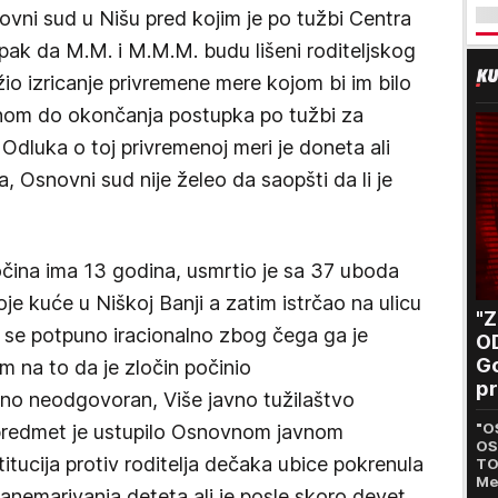
vni sud u Nišu pred kojim je po tužbi Centra
upak da M.M. i M.M.M. budu lišeni roditeljskog
io izricanje privremene mere kojom bi im bilo
inom do okončanja postupka po tužbi za
Odluka o toj privremenoj meri je doneta ali
a, Osnovni sud nije želeo da saopšti da li je
očina ima 13 godina, usmrtio je sa 37 uboda
e kuće u Niškoj Banji a zatim istrčao na ulicu
"
i se potpuno iracionalno zbog čega ga je
O
Go
m na to da je zločin počinio
pr
ično neodgovoran, Više javno tužilaštvo
B
"O
 predmet je ustupilo Osnovnom javnom
OS
itucija protiv roditelja dečaka ubice pokrenula
TO
Me
 zanemarivanja deteta ali je posle skoro devet