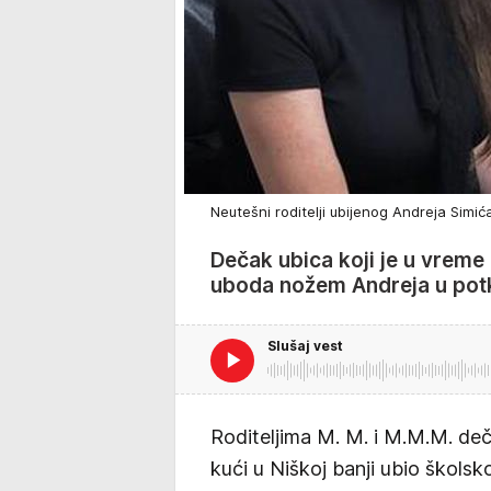
Neutešni roditelji ubijenog Andreja Simić
Dečak ubica koji je u vreme 
uboda nožem Andreja u potk
Slušaj vest
Roditeljima M. M. i M.M.M. deč
kući u Niškoj banji ubio škols