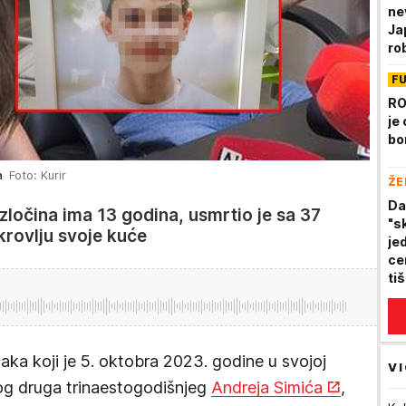
ne
Ja
ro
pa
F
se
RO
je
bo
a
Foto: Kurir
ŽE
Da
zločina ima 13 godina, usmrtio je sa 37
"s
rovlju svoje kuće
je
ce
ti
aka koji je 5. oktobra 2023. godine u svojoj
VI
kog druga trinaestogodišnjeg
Andreja Simića
,