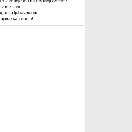
ko životinje idu na godišnji odmor?
Lav ide sam
igar sa ljubavnicom
Majmun sa ženom!