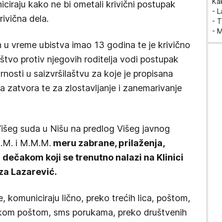
Ka
ciraju kako ne bi ometali krivični postupak
- 
rivična dela.
- T
- 
n u vreme ubistva imao 13 godina te je krivično
štvo protiv njegovih roditelja vodi postupak
rnosti u saizvršilaštvu za koje je propisana
 zatvora te za zlostavljanje i zanemarivanje
Višeg suda u Nišu na predlog Višeg javnog
M.M. i M.M.M.
meru zabrane, prilaženja,
 dečakom koji se trenutno nalazi na Klinici
aza Lazarević.
, komuniciraju lično, preko trećih lica, poštom,
skom poštom, sms porukama, preko društvenih