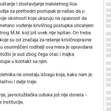
puštanje i zlostavljanje maloletnog lica.
dija za prethodni postupak je našao da u
toje okolnosti koje ukazuju na opasnost da
metano vođenje krivičnog postupka uticanjem
og M.M. koji još uvek nije ispitan. On treba
koje su od značaja za rešenje krivičnopravne
mu osumnjičeni roditelji ova mera je opravdana
azložio je sud zbog čega otac i majka
tupe u kontakt sa njim.
aloletnika ne ometaju istragu koja, kako nam je
štvu i dalje traje.
nje, javnotužilačka odluka još nije doneta -
institucije.