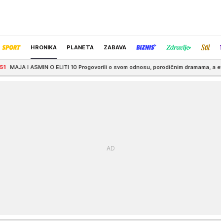
HRONIKA
PLANETA
ZABAVA
 O ELITI 10 Progovorili o svom odnosu, porodičnim dramama, a evo šta kažu o 
IZBOR UREDNIKA