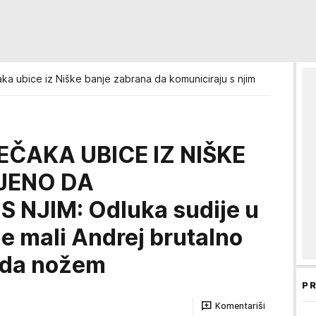
aka ubice iz Niške banje zabrana da komuniciraju s njim
EČAKA UBICE IZ NIŠKE
JENO DA
 NJIM: Odluka sudije u
je mali Andrej brutalno
oda nožem
PR
Komentariši