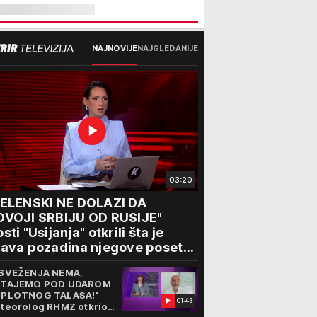
NAJNOVIJE
NAJGLEDANIJE
03:20
ZELENSKI NE DOLAZI DA
DVOJI SRBIJU OD RUSIJE"
sti "Usijanja" otkrili šta je
ava pozadina njegove posete
eogradu
SVEŽENJA NEMA,
TAJEMO POD UDAROM
PLOTNOG TALASA!"
01:43
teorolog RHMZ otkrio