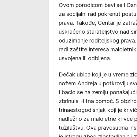
Ovom porodicom bavi se i Osno
za socijalni rad pokrenut post
prava. Takođe, Centar je zatraž
uskraćeno starateljstvo nad s
oduzimanje roditeljskog prava. 
radi zaštite interesa maloletnik
usvojena ili odbijena.
Dečak ubica koji je u vreme zl
nožem Andreja u potkrovlju svoj
i bacio se na zemlju ponašajuć
zbrinula Hitna pomoć. S obziro
trinaestogodišnjak koji je kriv
nadležno za maloletne krivce
tužilaštvu. Ova pravosudna inst
je istragu zbog zlostavljanja i