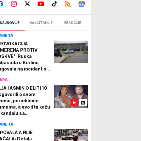
NAJNOVIJE
NAJČITANIJE
REAKCIJE
ANETA
ROVOKACIJA
MERENA PROTIV
SKVE": Ruska
basada u Berlinu
agovala na incident sa
onom u Lajpcigu
ARS
JA I ASMIN O ELITI 10
ogovorili o svom
nosu, porodičnim
amama, a evo šta kažu
skandalu sa
nkarkom: Napravio
ANETA
m grešku
POVALA A NIJE
AĆALA: Detalji