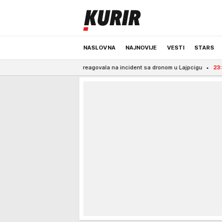
NASLOVNA
NAJNOVIJE
VESTI
STARS
u Berlinu reagovala na incident sa dronom u Lajpcigu
23:51
MAJA I ASMIN
ODRŽIVA BUDUĆNOST
REGION
NEWS