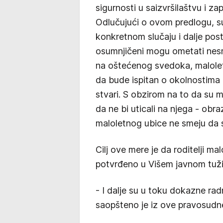
sigurnosti u saizvršilaštvu i za
Odlučujući o ovom predlogu, su
konkretnom slučaju i dalje pos
osumnjičeni mogu ometati nes
na oštećenog svedoka, maloletn
da bude ispitan o okolnostima 
stvari. S obzirom na to da su 
da ne bi uticali na njega - obr
maloletnog ubice ne smeju da s
Cilj ove mere je da roditelji m
potvrđeno u Višem javnom tužila
- I dalje su u toku dokazne rad
saopšteno je iz ove pravosudne 