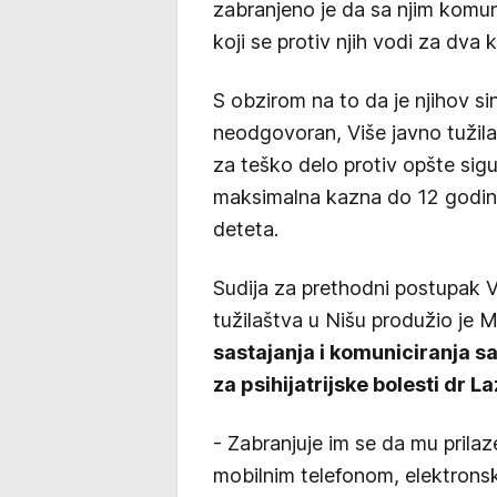
zabranjeno je da sa njim komuni
koji se protiv njih vodi za dva k
S obzirom na to da je njihov si
neodgovoran, Više javno tužila
za teško delo protiv opšte sigu
maksimalna kazna do 12 godina
deteta.
Sudija za prethodni postupak 
tužilaštva u Nišu produžio je 
sastajanja i komuniciranja sa
za psihijatrijske bolesti dr L
- Zabranjuje im se da mu prilaze
mobilnim telefonom, elektron