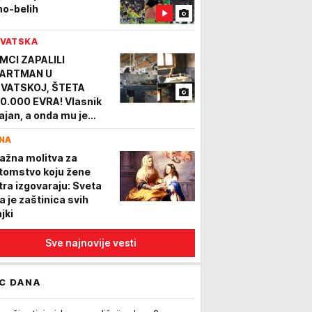
no-belih
VATSKA
MCI ZAPALILI
ARTMAN U
VATSKOJ, ŠTETA
0.000 EVRA! Vlasnik
ajan, a onda mu je
igao mejl: "Platite im
NA
eštaj u luksuznom
telu!"
ažna molitva za
tomstvo koju žene
tra izgovaraju: Sveta
a je zaštinica svih
jki
Sve najnovije vesti
C DANA