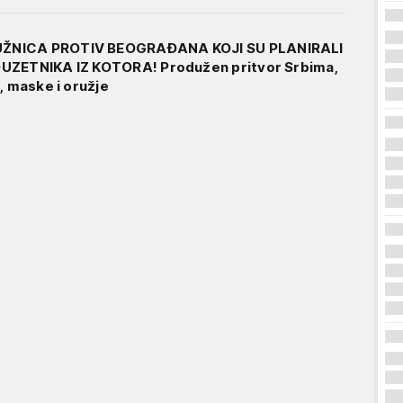
ŽNICA PROTIV BEOGRAĐANA KOJI SU PLANIRALI
UZETNIKA IZ KOTORA! Produžen pritvor Srbima,
, maske i oružje