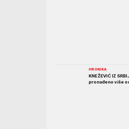
HRONIKA
KNEŽEVIĆ IZ SRBI
pronađeno više o