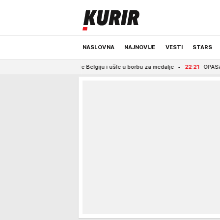
NASLOVNA
NAJNOVIJE
VESTI
STARS
e srušile Belgiju i ušle u borbu za medalje
22:21
OPASAN ŠAMAR ZA BLOKAD
ODRŽIVA BUDUĆNOST
REGION
NEWS