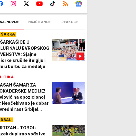
NAJNOVIJE
NAJČITANIJE
REAKCIJE
OŠARKA
ŠARKAŠICE U
LUFINALU EVROPSKOG
VENSTVA: Sjajne
iorke srušile Belgiju i
le u borbu za medalje
LITIKA
ASAN ŠAMAR ZA
OKADERSKE MEDIJE!
vlović na opozicionoj
: Neočekivano je dobar
vredni rast Srbije!
ažem se sa Malim -
UDBAL
žava se odgovorno
dužuje
RTIZAN - TOBOL:
jzek duplirao vođstvo