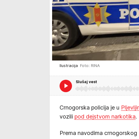
Ilustracija
Foto: RINA
Slušaj vest
Crnogorska policija je u
Pljevlj
vozili
pod dejstvom narkotika
.
Prema navodima crnogorskog p