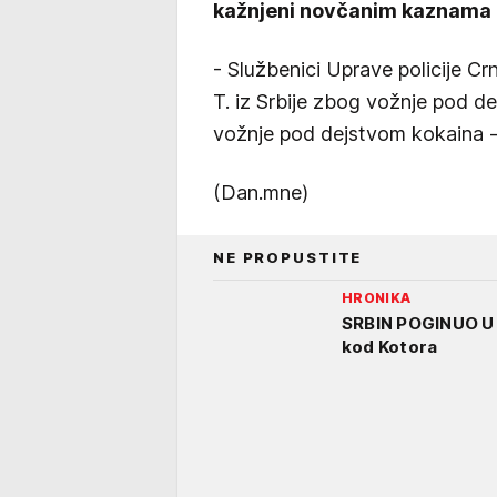
kažnjeni novčanim kaznama 
- Službenici Uprave policije Crn
T. iz Srbije zbog vožnje pod de
vožnje pod dejstvom kokaina - 
(Dan.mne)
NE PROPUSTITE
HRONIKA
SRBIN POGINUO U 
kod Kotora