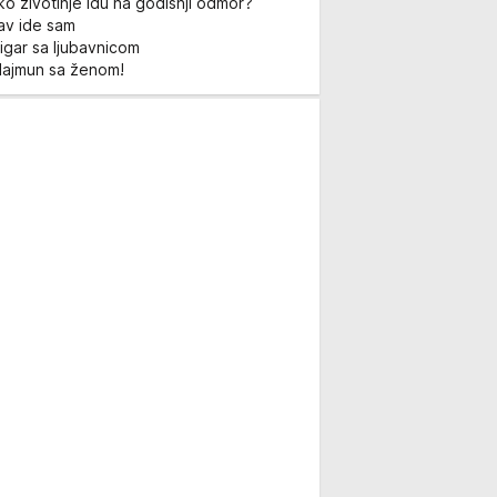
ko životinje idu na godišnji odmor?
Lav ide sam
igar sa ljubavnicom
Majmun sa ženom!