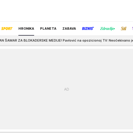
HRONIKA
PLANETA
ZABAVA
ERSKE MEDIJE! Pavlović na opozicionoj TV: Neočekivano je dobar privredni ra
IZBOR UREDNIKA