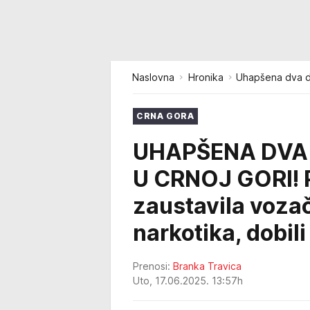
Naslovna
Hronika
Uhapšena dva dr
CRNA GORA
UHAPŠENA DVA 
U CRNOJ GORI! Po
zaustavila voza
narkotika, dobil
Prenosi:
Branka Travica
Uto, 17.06.2025. 13:57h