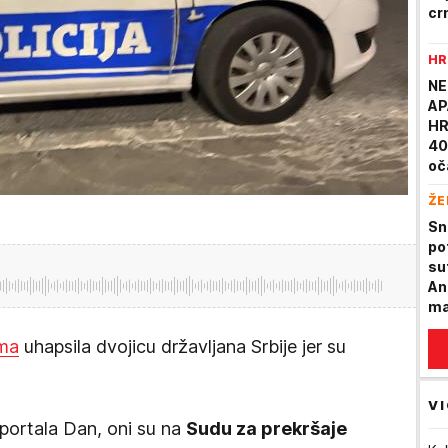
cr
HR
NE
AP
HR
40
oč
st
ŽE
sm
ho
Sn
po
su
An
ma
ima
uhapsila dvojicu državljana Srbije jer su
VI
ortala Dan, oni su na
Sudu za prekršaje