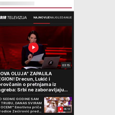
NAJNOVIJE
NAJGLEDANIJE
03:15
NOVA OLUJA" ZAPALILA
GION! Drecun, Lukić i
rovčanin o pretnjama iz
greba: Srbi ne zaboravljaju
rogon
D SEDME GODINE SAM
 TRUBU, DANAS SVIRAM
 OCEM!" Emotivna priča
08:13
rodice Zećirović pred