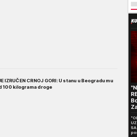
JE IZRUČEN CRNOJ GORI: U stanu u Beogradu mu
d 100 kilograma droge
"
RE
Bo
Za
p
"O
UZ
SA
po