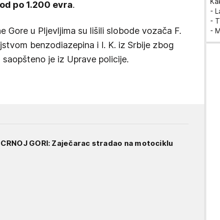
Ka
od po 1.200 evra
.
- 
- T
e Gore u Pljevljima su lišili slobode vozača F.
- 
jstvom benzodiazepina i I. K. iz Srbije zbog
saopšteno je iz Uprave policije.
CRNOJ GORI: Zaječarac stradao na motociklu