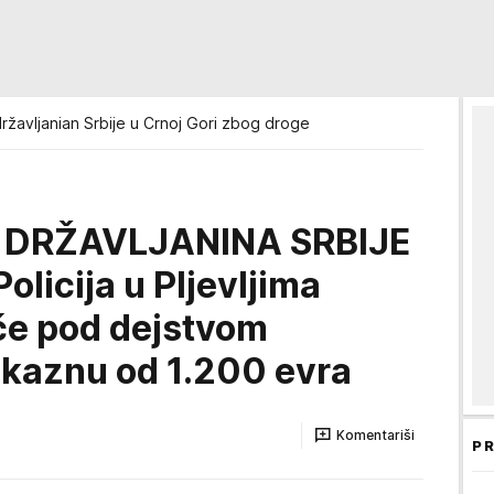
žavljanian Srbije u Crnoj Gori zbog droge
DRŽAVLJANINA SRBIJE
licija u Pljevljima
če pod dejstvom
i kaznu od 1.200 evra
Komentariši
PR