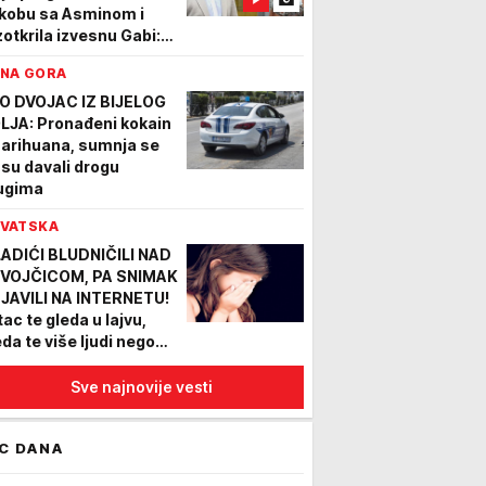
kobu sa Asminom i
zotkrila izvesnu Gabi:
ma para, pa je htela...
NA GORA
O DVOJAC IZ BIJELOG
LJA: Pronađeni kokain
marihuana, sumnja se
 su davali drogu
ugima
VATSKA
ADIĆI BLUDNIČILI NAD
VOJČICOM, PA SNIMAK
JAVILI NA INTERNETU!
tac te gleda u lajvu,
eda te više ljudi nego
da", govorili joj JEZIVE
ari!
Sve najnovije vesti
C DANA