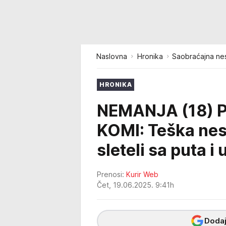
Naslovna
Hronika
Saobraćajna nes
HRONIKA
NEMANJA (18) 
KOMI: Teška nes
sleteli sa puta i
Prenosi:
Kurir Web
Čet, 19.06.2025. 9:41h
Dodaj