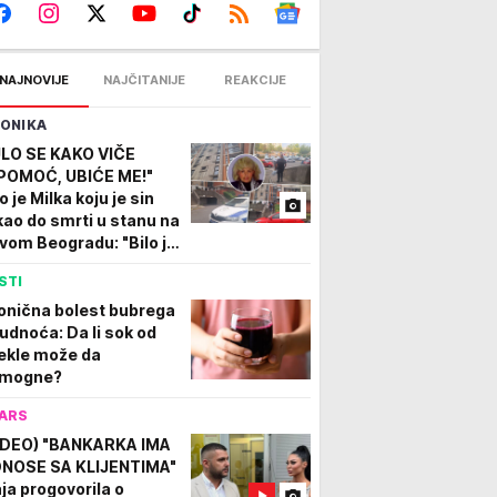
NAJNOVIJE
NAJČITANIJE
REAKCIJE
ONIKA
LO SE KAKO VIČE
POMOĆ, UBIĆE ME!"
 je Milka koju je sin
kao do smrti u stanu na
vom Beogradu: "Bilo je
rašno, a onda je
STI
stala jeziva tišina"
TO
onična bolest bubrega
trudnoća: Da li sok od
ekle može da
mogne?
ARS
IDEO) "BANKARKA IMA
NOSE SA KLIJENTIMA"
ja progovorila o