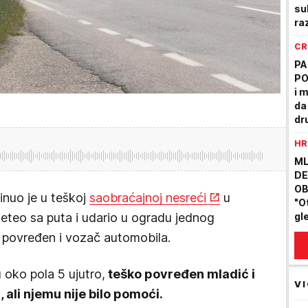
su
ra
Ne
CR
PA
PO
i 
da
dr
HR
ML
DE
OB
inuo je u teškoj
saobraćajnoj nesreći
u
"O
sleteo sa puta i udario u ogradu jednog
gl
ika
e povređen i vozač automobila.
stv
 oko pola 5 ujutro,
teško povređen mladić i
VI
 ali njemu nije bilo pomoći.