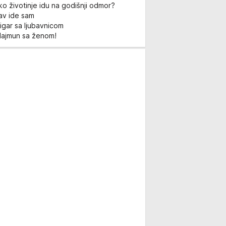
ko životinje idu na godišnji odmor?
Lav ide sam
igar sa ljubavnicom
Majmun sa ženom!