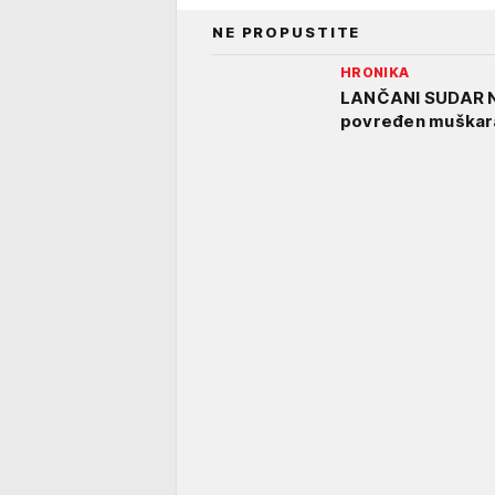
NE PROPUSTITE
HRONIKA
LANČANI SUDAR N
povređen muškar