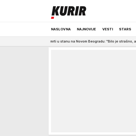
NASLOVNA
NAJNOVIJE
VESTI
STARS
 tukao do smrti u stanu na Novom Beogradu: "Bilo je strašno, a onda je nastala
ODRŽIVA BUDUĆNOST
REGION
NEWS