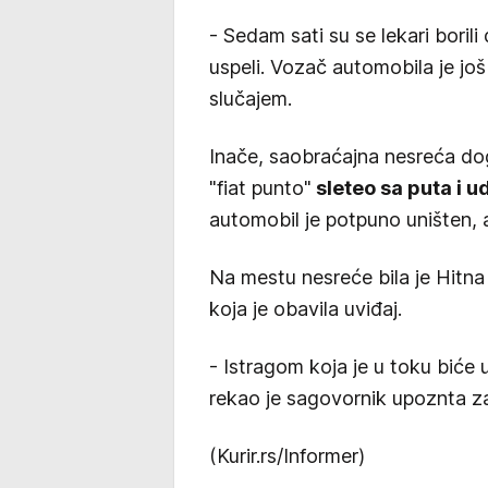
- Sedam sati su se lekari borili
uspeli. Vozač automobila je još
slučajem.
Inače, saobraćajna nesreća do
"fiat punto"
sleteo sa puta i 
automobil je potpuno uništen, 
Na mestu nesreće bila je Hitna 
koja je obavila uviđaj.
- Istragom koja je u toku biće
rekao je sagovornik upoznta z
(Kurir.rs/Informer)