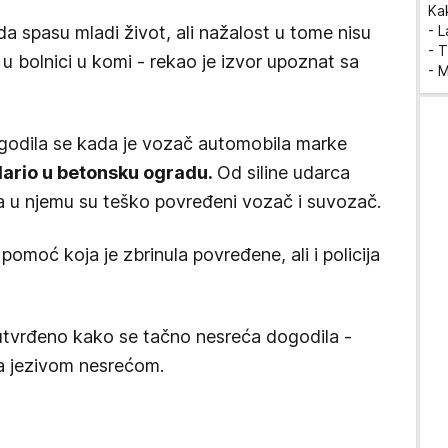
Ka
 da spasu mladi život, ali nažalost u tome nisu
- 
- T
 u bolnici u komi - rekao je izvor upoznat sa
- 
godila se kada je vozač automobila marke
udario u betonsku ogradu.
Od siline udarca
a u njemu su teško povređeni vozač i suvozač.
pomoć koja je zbrinula povređene, ali i policija
 utvrđeno kako se tačno nesreća dogodila -
a jezivom nesrećom.