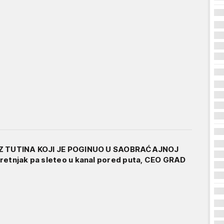
IZ TUTINA KOJI JE POGINUO U SAOBRAĆAJNOJ
retnjak pa sleteo u kanal pored puta, CEO GRAD