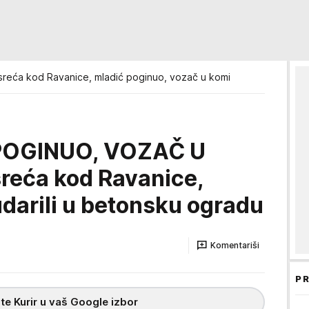
reća kod Ravanice, mladić poginuo, vozač u komi
POGINUO, VOZAČ U
reća kod Ravanice,
 udarili u betonsku ogradu
Komentariši
PR
te Kurir u vaš Google izbor