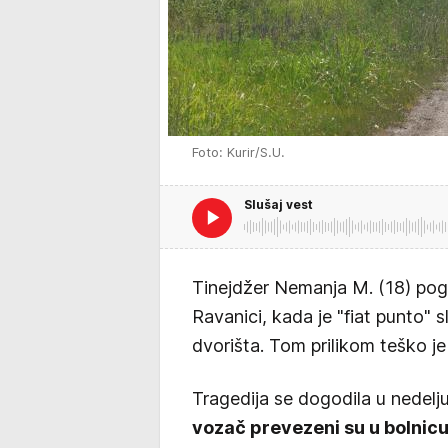
Foto: Kurir/S.U.
Slušaj vest
Tinejdžer Nemanja M. (18) pog
Ravanici, kada je "fiat punto" 
dvorišta. Tom prilikom teško j
Tragedija se dogodila u nedelju
vozač prevezeni su u bolnicu,