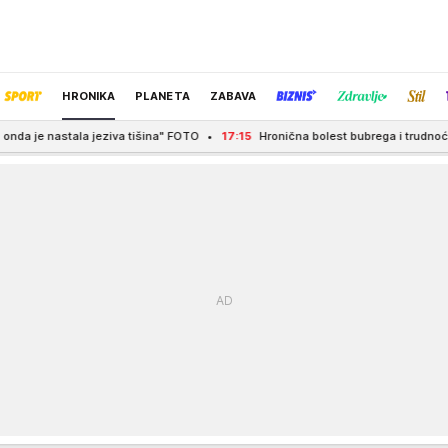
HRONIKA
PLANETA
ZABAVA
 jeziva tišina" FOTO
17:15
Hronična bolest bubrega i trudnoća: Da li sok od
IZBOR UREDNIKA