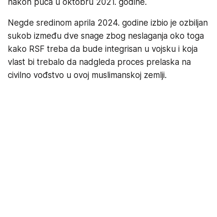
nakon puča u oktobru 2021. godine.
Negde sredinom aprila 2024. godine izbio je ozbiljan
sukob između dve snage zbog neslaganja oko toga
kako RSF treba da bude integrisan u vojsku i koja
vlast bi trebalo da nadgleda proces prelaska na
civilno vođstvo u ovoj muslimanskoj zemlji.