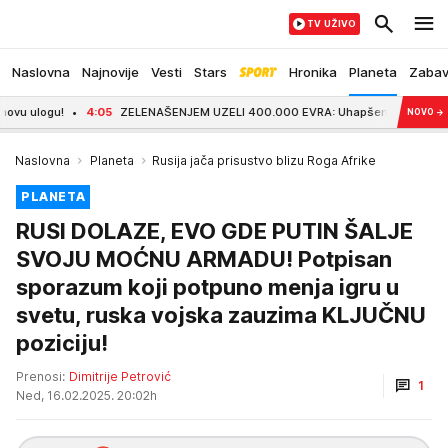
TV UŽIVO
Naslovna
Najnovije
Vesti
Stars
Hronika
Planeta
Zaba
4:05
ZELENAŠENJEM UZELI 400.000 EVRA: Uhapšena dvojica u Ulcinju - jednom
NOVO
→
Naslovna
Planeta
Rusija jača prisustvo blizu Roga Afrike
PLANETA
RUSI DOLAZE, EVO GDE PUTIN ŠALJE
SVOJU MOĆNU ARMADU! Potpisan
sporazum koji potpuno menja igru u
svetu, ruska vojska zauzima KLJUČNU
poziciju!
Prenosi:
Dimitrije Petrović
1
Ned, 16.02.2025. 20:02h