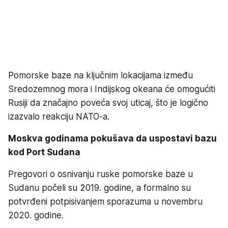
Pomorske baze na ključnim lokacijama između
Sredozemnog mora i Indijskog okeana će omogućiti
Rusiji da značajno poveća svoj uticaj, što je logično
izazvalo reakciju NATO-a.
Moskva godinama pokušava da uspostavi bazu
kod Port Sudana
Pregovori o osnivanju ruske pomorske baze u
Sudanu počeli su 2019. godine, a formalno su
potvrđeni potpisivanjem sporazuma u novembru
2020. godine.