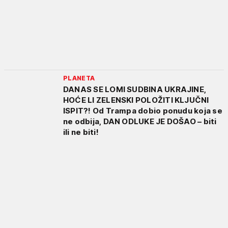
PLANETA
DANAS SE LOMI SUDBINA UKRAJINE,
HOĆE LI ZELENSKI POLOŽITI KLJUČNI
ISPIT?! Od Trampa dobio ponudu koja se
ne odbija, DAN ODLUKE JE DOŠAO – biti
ili ne biti!