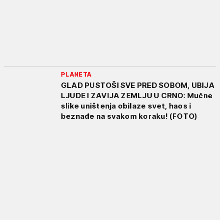
PLANETA
GLAD PUSTOŠI SVE PRED SOBOM, UBIJA
LJUDE I ZAVIJA ZEMLJU U CRNO: Mučne
slike uništenja obilaze svet, haos i
beznađe na svakom koraku! (FOTO)