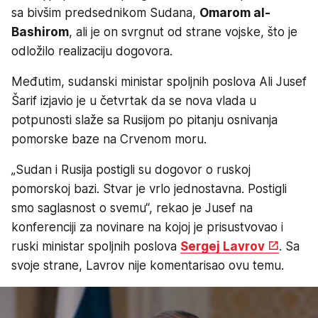
sa bivšim predsednikom Sudana,
Omarom al-
Bashirom
, ali je on svrgnut od strane vojske, što je
odložilo realizaciju dogovora.
Međutim, sudanski ministar spoljnih poslova Ali Jusef
Šarif izjavio je u četvrtak da se nova vlada u
potpunosti slaže sa Rusijom po pitanju osnivanja
pomorske baze na Crvenom moru.
„Sudan i Rusija postigli su dogovor o ruskoj
pomorskoj bazi. Stvar je vrlo jednostavna. Postigli
smo saglasnost o svemu“, rekao je Jusef na
konferenciji za novinare na kojoj je prisustvovao i
ruski ministar spoljnih poslova
Sergej Lavrov
. Sa
svoje strane, Lavrov nije komentarisao ovu temu.