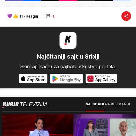
11
·
Reaguj
1
Najčitaniji sajt u Srbiji
Skini aplikaciju za najbolje iskustvo portala.
NAJNOVIJE
NAJGLEDANIJE