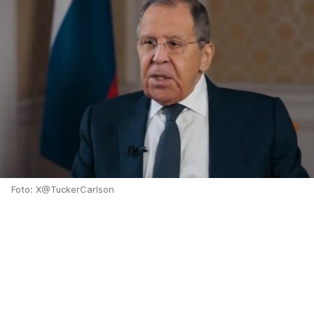
Foto: X@TuckerCarlson