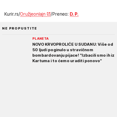
Kurir.rs/
Oružjeonlajn
/Preneo:
D. P.
NE PROPUSTITE
PLANETA
NOVO KRVOPROLIĆE U SUDANU: Više od
50 ljudi poginulo u stravičnom
bombardovanju pijace! "Izbacili smo ih iz
Kartuma i to ćemo uraditi ponovo"