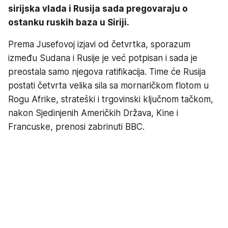
sirijska vlada i Rusija sada pregovaraju o
ostanku ruskih baza u Siriji.
Prema Jusefovoj izjavi od četvrtka, sporazum
između Sudana i Rusije je već potpisan i sada je
preostala samo njegova ratifikacija. Time će Rusija
postati četvrta velika sila sa mornaričkom flotom u
Rogu Afrike, strateški i trgovinski ključnom tačkom,
nakon Sjedinjenih Američkih Država, Kine i
Francuske, prenosi zabrinuti BBC.