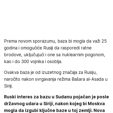
Prema novom sporazumu, baza bi mogla da važi 25
godina i omogućiće Rusiji da rasporedi ratne
brodove, uključujući i one sa nuklearnim pogonom,
kao i do 300 vojnika i osoblja.
Ovakva baza je od izuzetnog značaja za Rusiju,
naročito nakon svrgavanja režima Bašara al-Asada u
Siriji.
Ruski interes za bazu u Sudanu pojačan je posle
državnog udara u Siriji, nakon kojeg bi Moskva
mogla da izgubi ključne baze u toj zemlji. Nova