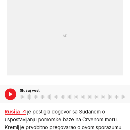
Slušaj vest
Rusija
je postigla dogovor sa Sudanom o
uspostavljanju pomorske baze na Crvenom moru.
Kremlj je prvobitno pregovarao o ovom sporazumu