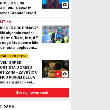
POSLIO SE NA
AĐEVINI: Pevač iz
vezde Granda" otvorio
šu: Popović hteo da ga
LITIKA
lje na Evroviziju
IGLO 15.000 PRIJAVA!
čić objasnio značaj
tforme "Ko si, bre, ti?":
e nego što odem u bilo
je mesto, pogledam
 su mi ljudi iz tih
STALI SPORTOVI
sta govorili
VENI SRPSKI
ORTISTA U DRESU
RTIZANA - ZAVRŠIO U
FICU PUNOM DELIJA:
ako sam ušao - svi
edaju u mene..."
Sve najnovije vesti
C DANA