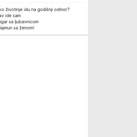
ko životinje idu na godišnji odmor?
Lav ide sam
igar sa ljubavnicom
Majmun sa ženom!