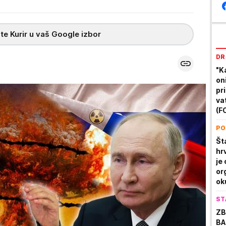
te Kurir u vaš Google izbor
DR
"K
on
pr
va
(F
PO
Št
hr
je
or
oku
i 
ST
ZB
BA