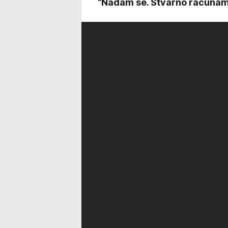
“Nadam se. Stvarno računam n