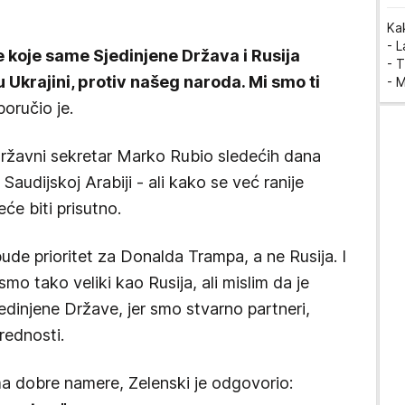
Ka
- 
e koje same Sjedinjene Država i Rusija
- T
u Ukrajini, protiv našeg naroda. Mi smo ti
- 
poručio je.
državni sekretar Marko Rubio sledećih dana
Saudijskoj Arabiji - ali kako se već ranije
će biti prisutno.
ude prioritet za Donalda Trampa, a ne Rusija. I
mo tako veliki kao Rusija, ali mislim da je
jedinjene Države, jer smo stvarno partneri,
rednosti.
a dobre namere, Zelenski je odgovorio: