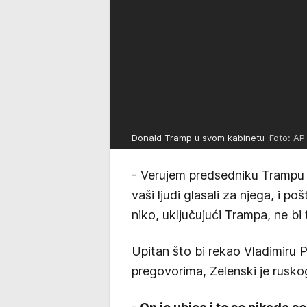
Donald Tramp u svom kabinetu
Foto: AP 
- Verujem predsedniku Trampu j
vaši ljudi glasali za njega, i p
niko, uključujući Trampa, ne bi
Upitan što bi rekao Vladimiru 
pregovorima, Zelenski je ruskog