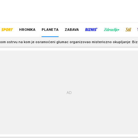
HRONIKA
PLANETA
ZABAVA
e osramoćeni glumac organizovao misteriozno okupljanje: Bizarni prizori i danas 
IZBOR UREDNIKA