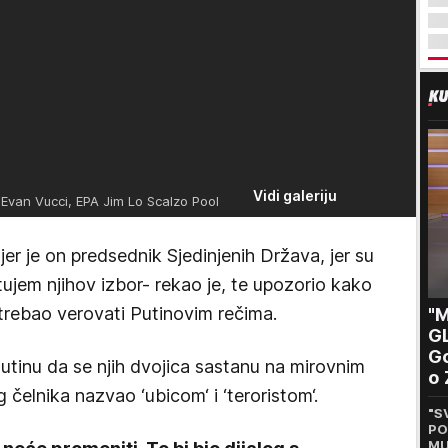
Vidi galeriju
Evan Vucci, EPA Jim Lo Scalzo Pool
er je on predsednik Sjedinjenih Država, jer su
oštujem njihov izbor- rekao je, te upozorio kako
 trebao verovati Putinovim rečima.
"M
G
Go
Putinu da se njih dvojica sastanu na mirovnim
o 
 čelnika nazvao ‘ubicom‘ i ‘teroristom‘.
Be
"S
st
PO
MU