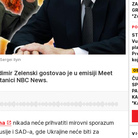
ZA
GR
"Z
du
PO
ša
ST
Vu
pla
Pr
ergei Ilyin
ko
šta
O
me
imir Zelenski gostovao je u emisiji Meet
ČU
stanici NBC News.
SP
PA
KA
"K
gl
na
nikada neće prihvatiti mirovni sporazum
sije i SAD-a, gde Ukrajine neće biti za
VI