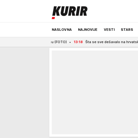
NASLOVNA
NAJNOVIJE
VESTI
STARS
saca na terenu (FOTO)
13:18
Šta se sve dešavalo na hrvatskom ostrvu na kom j
ODRŽIVA BUDUĆNOST
REGION
NEWS