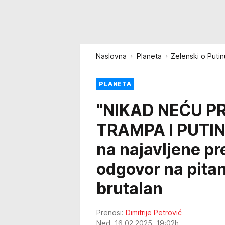
Naslovna
Planeta
Zelenski o Putin
PLANETA
"NIKAD NEĆU P
TRAMPA I PUTINA
na najavljene pr
odgovor na pitan
brutalan
Prenosi:
Dimitrije Petrović
Ned, 16.02.2025. 19:02h