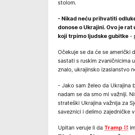
stolom.
- Nikad neću prihvatiti odluk
donose o Ukrajini. Ovo je rat 
koji trpimo ljudske gubitke
- 
Očekuje se da će se američki 
sastati s ruskim zvaničnicima u 
znalo, ukrajinsko izaslanstvo ne
- Jako sam želeo da Ukrajina b
nadam se da smo mi važniji. Nis
strateški Ukrajina važnija za S
saveznici i delimo zajedničke v
Upitan veruje li da
Tramp
im