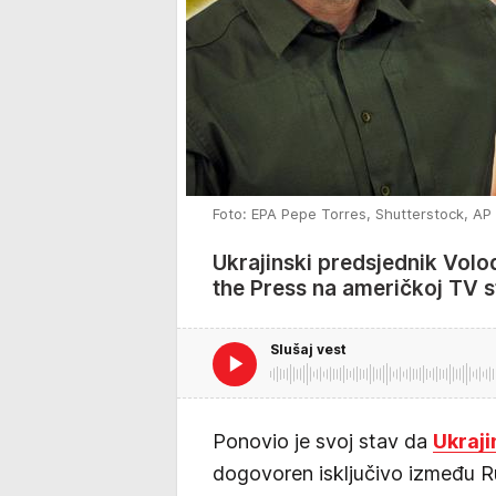
Foto: EPA Pepe Torres, Shutterstock, AP S
Ukrajinski predsjednik Volod
the Press na američkoj TV 
Slušaj vest
Ponovio je svoj stav da
Ukraji
dogovoren isključivo između Ru