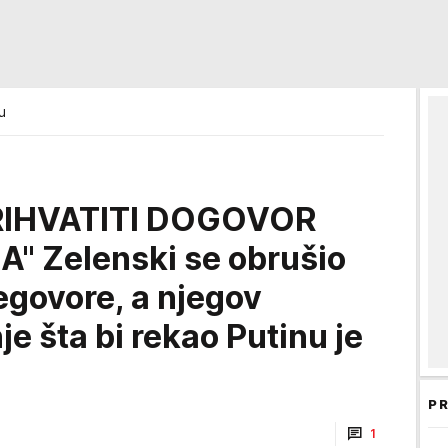
u
RIHVATITI DOGOVOR
" Zelenski se obrušio
egovore, a njegov
je šta bi rekao Putinu je
PR
1