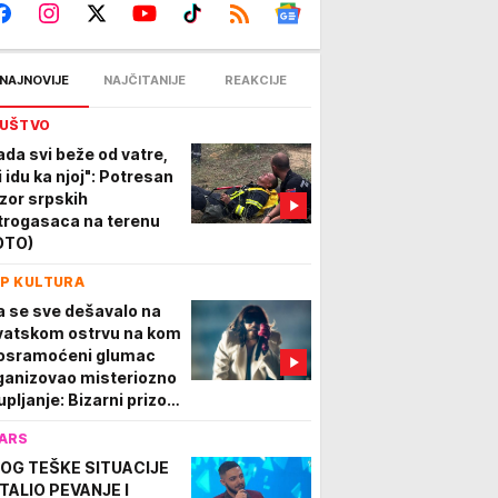
NAJNOVIJE
NAJČITANIJE
REAKCIJE
UŠTVO
ada svi beže od vatre,
i idu ka njoj": Potresan
izor srpskih
trogasaca na terenu
OTO)
P KULTURA
a se sve dešavalo na
vatskom ostrvu na kom
 osramoćeni glumac
ganizovao misteriozno
pljanje: Bizarni prizori
danas izazivaju nevericu
ARS
OG TEŠKE SITUACIJE
TALIO PEVANJE I