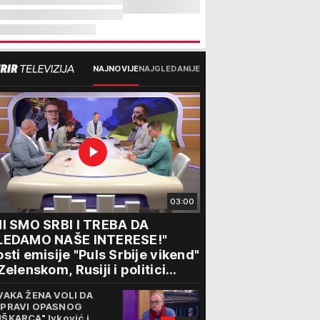
NAJNOVIJE
NAJGLEDANIJE
03:00
I SMO SRBI I TREBA DA
LEDAMO NAŠE INTERESE!"
sti emisije "Puls Srbije vikend"
Zelenskom, Rusiji i politici
ograda: "Srbija sedi na svojoj
VAKA ŽENA VOLI DA
olici"
PRAVI OPASNOG
ŠKARCA" Ivković i