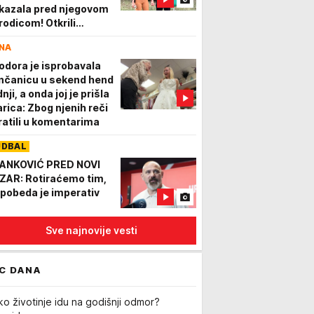
kazala pred njegovom
rodicom! Otkrili
anove o zajedničkom
NA
votu
odora je isprobavala
nčanicu u sekend hend
nji, a onda joj je prišla
arica: Zbog njenih reči
ratili u komentarima
UDBAL
ANKOVIĆ PRED NOVI
ZAR: Rotiraćemo tim,
i pobeda je imperativ
Sve najnovije vesti
C DANA
ko životinje idu na godišnji odmor?