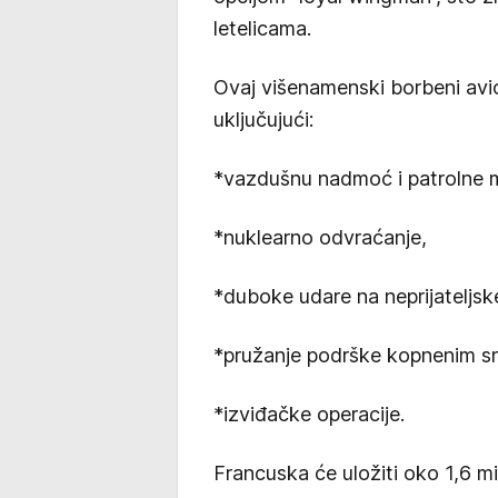
letelicama.
Ovaj višenamenski borbeni avio
uključujući:
*vazdušnu nadmoć i patrolne m
*nuklearno odvraćanje,
*duboke udare na neprijateljske
*pružanje podrške kopnenim 
*izviđačke operacije.
Francuska će uložiti oko 1,6 mi