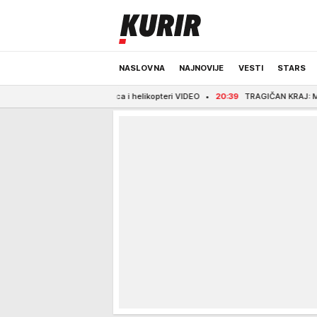
NASLOVNA
NAJNOVIJE
VESTI
STARS
trogasaca i helikopteri VIDEO
20:39
TRAGIČAN KRAJ: Migrant paraglajdero
ODRŽIVA BUDUĆNOST
REGION
NEWS