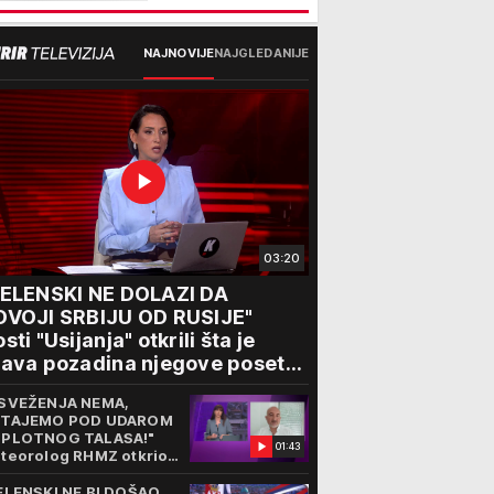
NAJNOVIJE
NAJGLEDANIJE
03:20
ZELENSKI NE DOLAZI DA
DVOJI SRBIJU OD RUSIJE"
sti "Usijanja" otkrili šta je
ava pozadina njegove posete
eogradu
SVEŽENJA NEMA,
TAJEMO POD UDAROM
PLOTNOG TALASA!"
01:43
teorolog RHMZ otkrio
kvo vreme nas čeka do
aja avgusta
ELENSKI NE BI DOŠAO