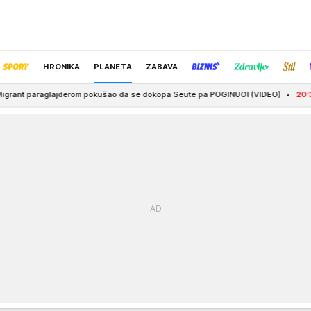
HRONIKA
PLANETA
ZABAVA
m pokušao da se dokopa Seute pa POGINUO! (VIDEO)
20:37
"SNAJKA, IDI NAP
IZBOR UREDNIKA