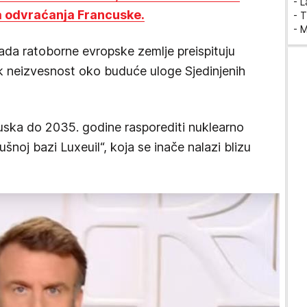
- 
ja odvraćanja Francuske.
- T
- 
ada ratoborne evropske zemlje preispituju
k neizvesnost oko buduće uloge Sjedinjenih
uska do 2035. godine rasporediti nuklearno
noj bazi Luxeuil“, koja se inače nalazi blizu