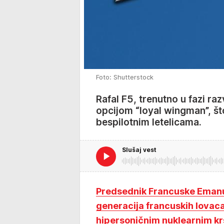
Foto: Shutterstock
Rafal F5, trenutno u fazi ra
opcijom “loyal wingman”, š
bespilotnim letelicama.
Slušaj vest
Predsednik Francuske Emanu
generacija francuskih lovaca
hipersoničnim nuklearnim kr