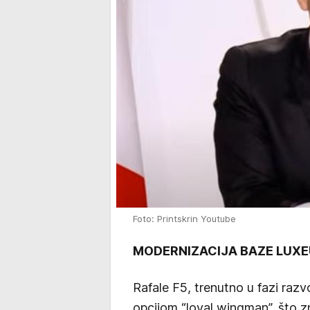
Foto: Printskrin Youtube
MODERNIZACIJA BAZE LUXEU
Rafale F5, trenutno u fazi razv
opcijom “loyal wingman”, što 