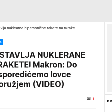
vlja nuklearne hipersonične rakete na miraže
A
STAVLJA NUKLERANE
AKETE! Makron: Do
sporedićemo lovce
m oružjem (VIDEO)
1
PR