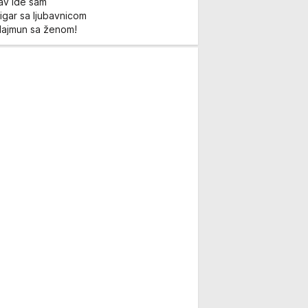
Lav ide sam
igar sa ljubavnicom
Majmun sa ženom!