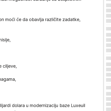
n moći će da obavlja različite zadatke,
isije,
 ciljeve,
snagama,
lijardi dolara u modernizaciju baze Luxeuil