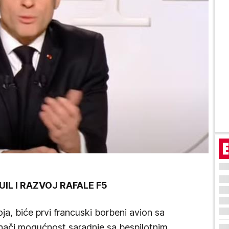
IL I RAZVOJ RAFALE F5
oja, biće prvi francuski borbeni avion sa
znači mogućnost saradnje sa bespilotnim