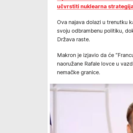
učvrstiti nuklearna strategi
Ova najava dolazi u trenutku k
svoju odbrambenu politiku, do
Država raste.
Makron je izjavio da će “Franc
naoružane Rafale lovce u vazduš
nemačke granice.