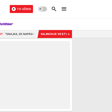
TV UŽIVO
RAVI NEŠTO ZA JELO" Viktor kaže da se Mina dobro pokazala pred njegovom porod
NAJNOVIJE VESTI
→