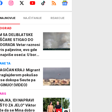
NAJNOVIJE
NAJČITANIJE
REAKCIJE
OGRAD
M SA DELIBLATSKE
ŠČARE STIGAO DO
OGRADA Vetar raznosi
ris paljevine, evo gde
 najviše oseća: U borbi
 stihijom 80
ANETA
trogasaca i helikopteri
DEO
AGIČAN KRAJ: Migrant
raglajderom pokušao
 se dokopa Seute pa
GINUO! (VIDEO)
ARS
NAJKA, IDI NAPRAVI
ŠTO ZA JELO" Viktor
že da se Mina dobro