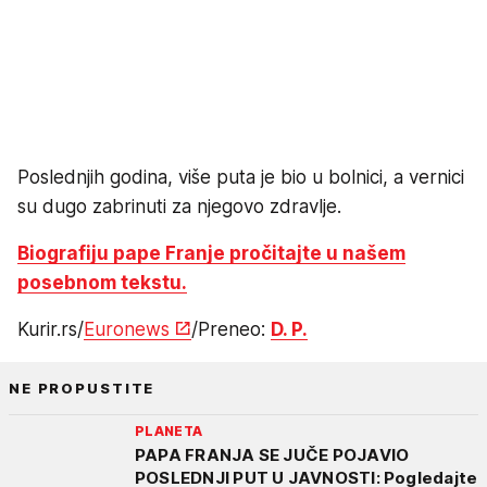
Poslednjih godina, više puta je bio u bolnici, a vernici
su dugo zabrinuti za njegovo zdravlje.
Biografiju pape Franje pročitajte u našem
posebnom tekstu.
Kurir.rs/
Euronews
/Preneo:
D. P.
NE PROPUSTITE
PLANETA
PAPA FRANJA SE JUČE POJAVIO
POSLEDNJI PUT U JAVNOSTI: Pogledajte