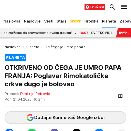
TV UŽIVO
Naslovna
Najnovije
Vesti
Stars
Hronika
Planeta
Zaba
 možemo da prevaziđemo svaku traumu"
10:07
CVETKOVIĆ UŠAO U ISTORIJU ANDER
NOVO
→
Naslovna
Planeta
Od čega je umro papa?
PLANETA
OTKRIVENO OD ČEGA JE UMRO PAPA
FRANJA: Poglavar Rimokatoličke
crkve dugo je bolovao
Prenosi:
Dimitrije Petrović
Pon, 21.04.2025. 10:24h
Dodajte Kurir u vaš Google izbor