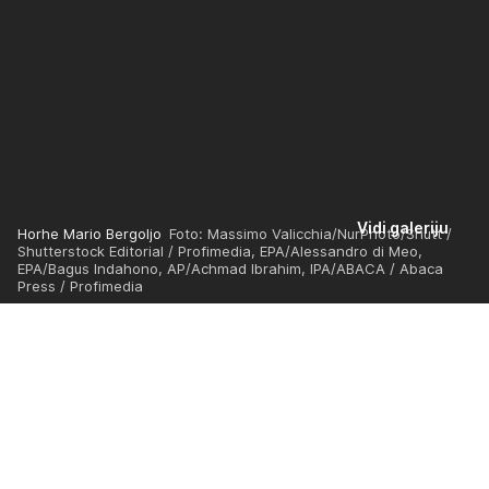
Vidi galeriju
Horhe Mario Bergoljo
Foto: Massimo Valicchia/NurPhoto/Shutt /
Shutterstock Editorial / Profimedia, EPA/Alessandro di Meo,
EPA/Bagus Indahono, AP/Achmad Ibrahim, IPA/ABACA / Abaca
Press / Profimedia