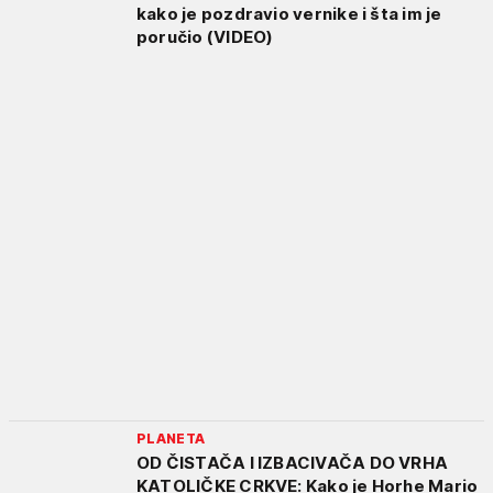
kako je pozdravio vernike i šta im je
poručio (VIDEO)
PLANETA
OD ČISTAČA I IZBACIVAČA DO VRHA
KATOLIČKE CRKVE: Kako je Horhe Mario