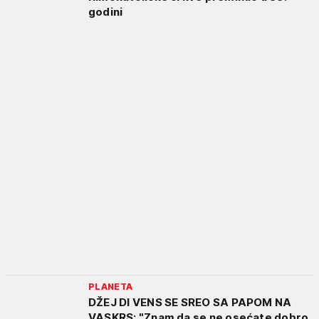
godini
PLANETA
DŽEJ DI VENS SE SREO SA PAPOM NA
VASKRS: "Znam da se ne osećate dobro,