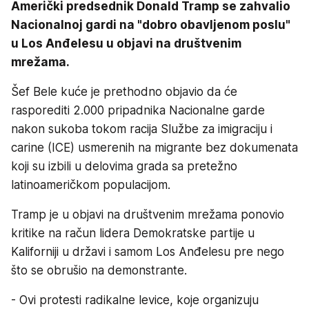
Američki predsednik Donald Tramp se zahvalio
Nacionalnoj gardi na "dobro obavljenom poslu"
u Los Anđelesu u objavi na društvenim
mrežama.
Šef Bele kuće je prethodno objavio da će
rasporediti 2.000 pripadnika Nacionalne garde
nakon sukoba tokom racija Službe za imigraciju i
carine (ICE) usmerenih na migrante bez dokumenata
koji su izbili u delovima grada sa pretežno
latinoameričkom populacijom.
Tramp je u objavi na društvenim mrežama ponovio
kritike na račun lidera Demokratske partije u
Kaliforniji u državi i samom Los Anđelesu pre nego
što se obrušio na demonstrante.
- Ovi protesti radikalne levice, koje organizuju