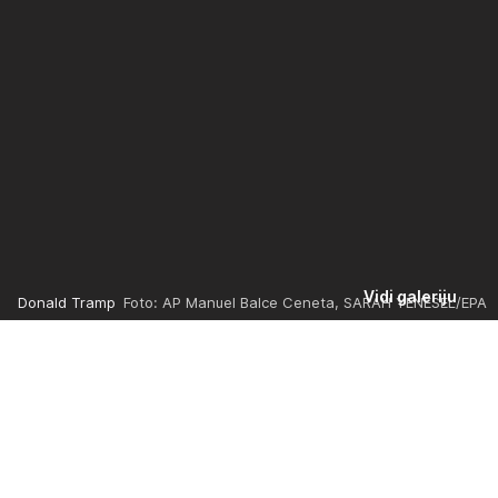
Vidi galeriju
Donald Tramp
Foto: AP Manuel Balce Ceneta, SARAH YENESEL/EPA