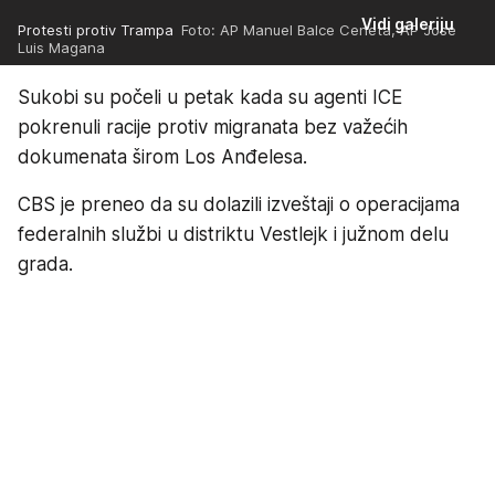
Vidi galeriju
Protesti protiv Trampa
Foto: AP Manuel Balce Ceneta, AP Jose
Luis Magana
Sukobi su počeli u petak kada su agenti ICE
pokrenuli racije protiv migranata bez važećih
dokumenata širom Los Anđelesa.
CBS je preneo da su dolazili izveštaji o operacijama
federalnih službi u distriktu Vestlejk i južnom delu
grada.