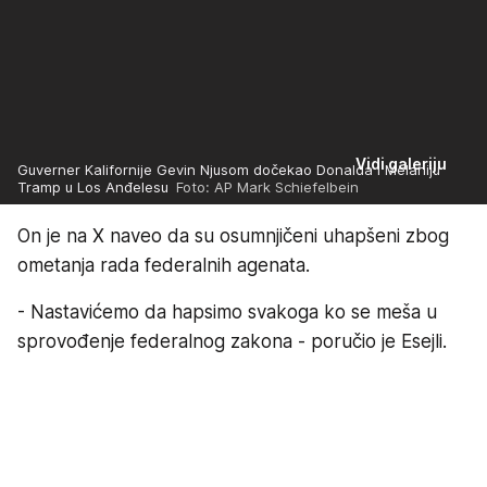
Vidi galeriju
Guverner Kalifornije Gevin Njusom dočekao Donalda i Melaniju
Tramp u Los Anđelesu
Foto: AP Mark Schiefelbein
On je na X naveo da su osumnjičeni uhapšeni zbog
ometanja rada federalnih agenata.
- Nastavićemo da hapsimo svakoga ko se meša u
sprovođenje federalnog zakona - poručio je Esejli.