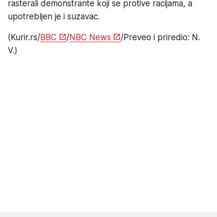
rasterali demonstrante koji se protive racijama, a
upotrebljen je i suzavac.
(Kurir.rs/
BBC
/
NBC News
/Preveo i priredio: N.
V.)