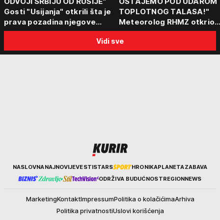
ODVOJI SRBIJU OD RUSIJE"
OSTAJEMO POD UDAROM
Gosti "Usijanja" otkrili šta je
TOPLOTNOG TALASA!"
prava pozadina njegove
Meteorolog RHMZ otkrio
posete Beogradu
kakvo vreme nas čeka do
Vidi sve
kraja avgusta
Kurir
NASLOVNA
NAJNOVIJE
VESTI
STARS
HRONIKA
PLANETA
ZABAVA
ODRŽIVA BUDUĆNOST
REGION
NEWS
Marketing
Kontakt
Impressum
Politika o kolačićima
Arhiva
Politika privatnosti
Uslovi korišćenja