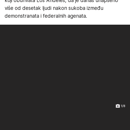
koji obuhvata Los Anđeles, da je danas uhapšeno
više od desetak ljudi nakon sukoba između
demonstranata i federalnih agenata.
1/8