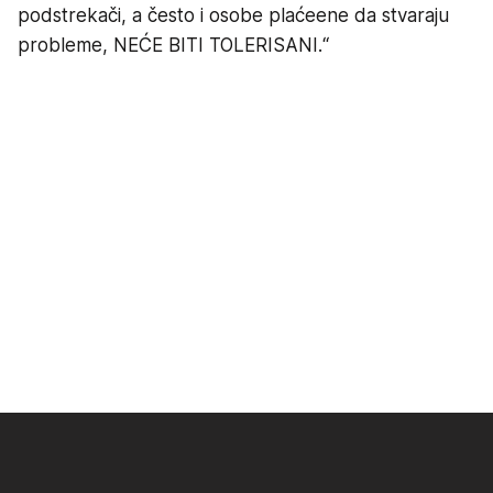
podstrekači, a često i osobe plaćeene da stvaraju
probleme, NEĆE BITI TOLERISANI.“