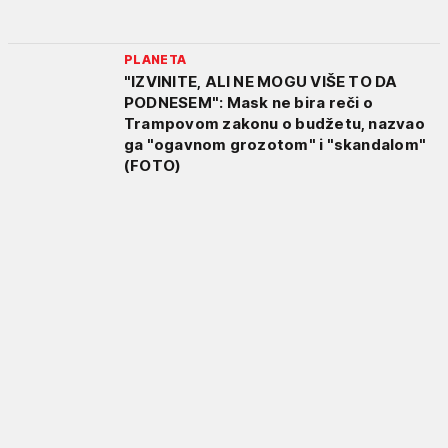
PLANETA
"IZVINITE, ALI NE MOGU VIŠE TO DA
PODNESEM": Mask ne bira reči o
Trampovom zakonu o budžetu, nazvao
ga "ogavnom grozotom" i "skandalom"
(FOTO)