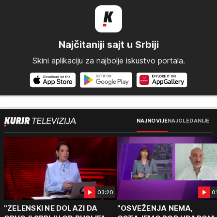
Najčitaniji sajt u Srbiji
Skini aplikaciju za najbolje iskustvo portala.
NAJNOVIJE
NAJGLEDANIJE
03:20
0
"ZELENSKI NE DOLAZI DA
"OSVEŽENJA NEMA,