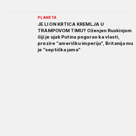
PLANETA
JE LI ON KRTICA KREMLJA U
TRAMPOVOM TIMU? Oženjen Ruskinjom
čiji je ujak Putina pogurao ka vlasti,
prezire "američku imperiju", Britanija mu
je "septička jama"