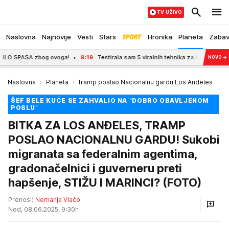
TV UŽIVO
Naslovna
Najnovije
Vesti
Stars
Hronika
Planeta
Zaba
bog ovoga!
9:19
Testirala sam 5 viralnih tehnika za kuvanje jaja: Jedna je def
NOVO
→
Naslovna
Planeta
Tramp poslao Nacionalnu gardu Los Anđeles
ŠEF BELE KUĆE SE ZAHVALIO NA "DOBRO OBAVLJENOM
POSLU"
BITKA ZA LOS ANĐELES, TRAMP
POSLAO NACIONALNU GARDU! Sukobi
migranata sa federalnim agentima,
gradonačelnici i guverneru preti
hapšenje, STIŽU I MARINCI? (FOTO)
Prenosi:
Nemanja Vlačo
Ned, 08.06.2025. 9:30h