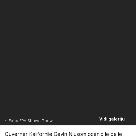
Vidi galeriju
-
Foto: EPA Shawn Thew
Guverner Kalifornije Gevin Njusom ocenio je da je