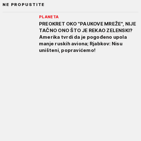
NE PROPUSTITE
PLANETA
PREOKRET OKO "PAUKOVE MREŽE", NIJE
TAČNO ONO ŠTO JE REKAO ZELENSKI?
Amerika tvrdi da je pogođeno upola
manje ruskih aviona; Rjabkov: Nisu
uništeni, popravićemo!