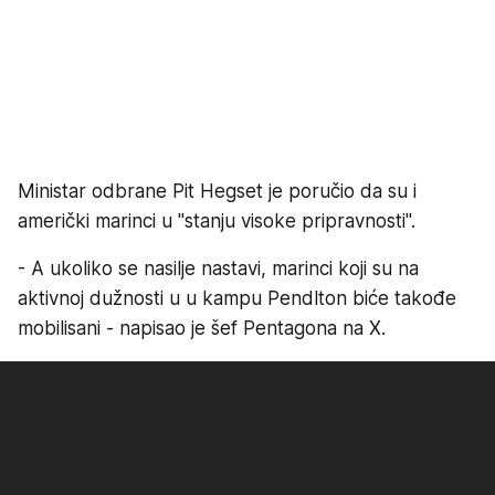
Ministar odbrane Pit Hegset je poručio da su i
američki marinci u "stanju visoke pripravnosti".
- A ukoliko se nasilje nastavi, marinci koji su na
aktivnoj dužnosti u u kampu Pendlton biće takođe
mobilisani - napisao je šef Pentagona na X.