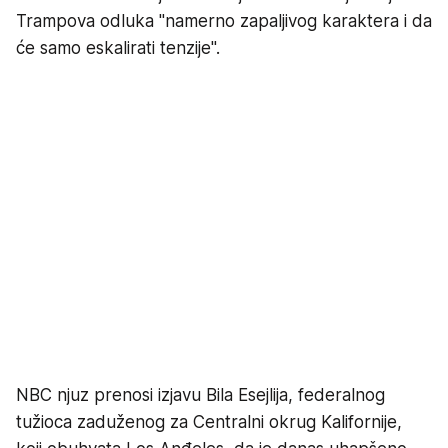
Trampova odluka "namerno zapaljivog karaktera i da
će samo eskalirati tenzije".
NBC njuz prenosi izjavu Bila Esejlija, federalnog
tužioca zaduženog za Centralni okrug Kalifornije,