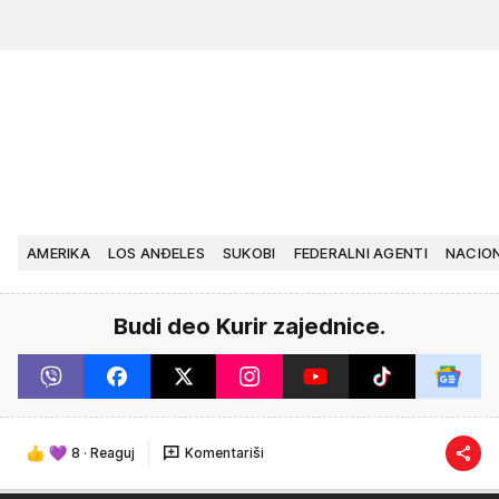
AMERIKA
LOS ANĐELES
SUKOBI
FEDERALNI AGENTI
NACIO
Budi deo Kurir zajednice.
8
·
Reaguj
Komentariši