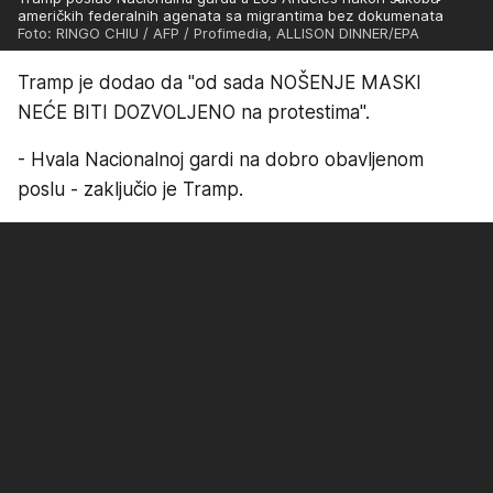
američkih federalnih agenata sa migrantima bez dokumenata
Foto: RINGO CHIU / AFP / Profimedia, ALLISON DINNER/EPA
Tramp je dodao da "od sada NOŠENJE MASKI
NEĆE BITI DOZVOLJENO na protestima".
- Hvala Nacionalnoj gardi na dobro obavljenom
poslu - zaključio je Tramp.