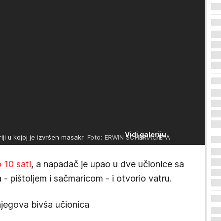
Vidi galeriju
ji u kojoj je izvršen masakr
Foto: ERWIN SCHERIAU/EPA
 10 sati
, a napadač je upao u dve učionice sa
- pištoljem i sačmaricom - i otvorio vatru.
njegova bivša učionica