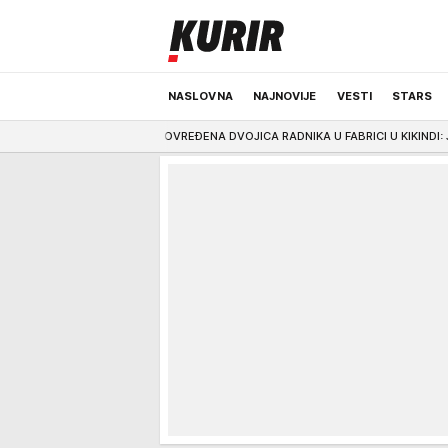
NASLOVNA
NAJNOVIJE
VESTI
STARS
na!
15:21
POVREĐENA DVOJICA RADNIKA U FABRICI U KIKINDI: Jedan zadobio p
ODRŽIVA BUDUĆNOST
REGION
NEWS