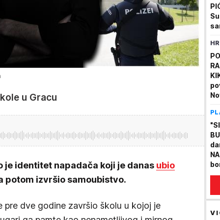
PI
Su
sa
ot
HR
PO
RA
KI
a
po
No
 škole u Gracu
PL
"S
BU
da
NA
io je identitet napadača koji je danas
ubio
bo
NA
a potom izvršio samoubistvo.
im
ma
e pre dve godine završio školu u kojoj je
VI
drugari ga pamte kao nenametljivog i mirnog