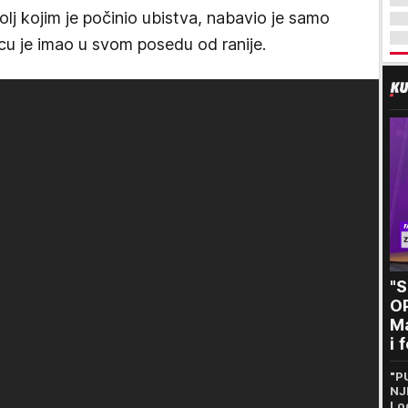
štolj kojim je počinio ubistva, nabavio je samo
cu je imao u svom posedu od ranije.
"
O
Ma
i 
kr
"P
n
NJ
Lo