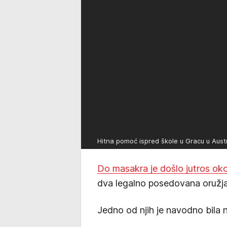
Hitna pomoć ispred škole u Gracu u Austri
Do masakra je došlo jutros oko
dva legalno posedovana oružja 
Jedno od njih je navodno bila 