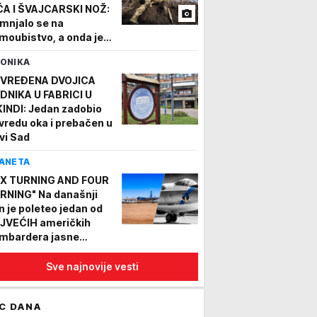
ĆA I ŠVAJCARSKI NOŽ:
mnjalo se na
moubistvo, a onda je
krivena užasna istina!
ONIKA
VREĐENA DVOJICA
DNIKA U FABRICI U
KINDI: Jedan zadobio
vredu oka i prebačen u
vi Sad
ANETA
IX TURNING AND FOUR
RNING" Na današnji
n je poleteo jedan od
JVEĆIH američkih
mbardera jasne
MENE i IRONIČNOG
ena, B-52 bio "mala
Sve najnovije vesti
ca" za njega!
C DANA