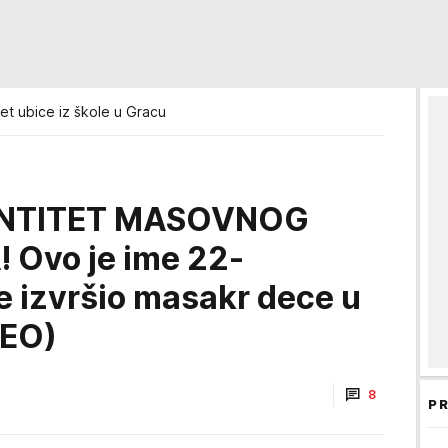
tet ubice iz škole u Gracu
ENTITET MASOVNOG
 Ovo je ime 22-
je izvršio masakr dece u
DEO)
8
PR