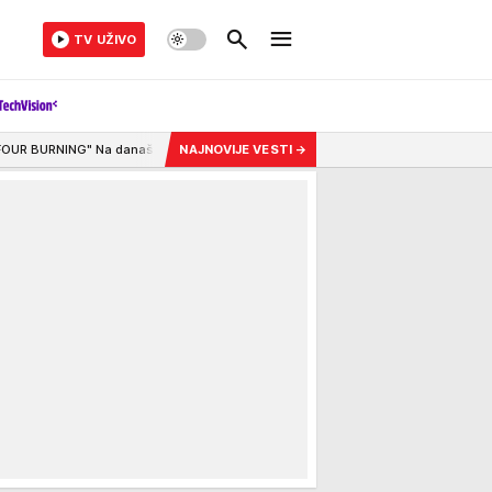
TV UŽIVO
a današnji dan je poleteo jedan od NAJVEĆIH američkih bombardera jasne NAME
NAJNOVIJE VESTI
→