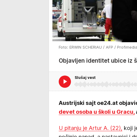
Foto: ERWIN SCHERIAU / AFP / Profimedi
Objavljen identitet ubice iz
Slušaj vest
Austrijski sajt oe24.at objav
devet osoba u školi u Gracu,
U pitanju je Artur A. (22),
koji j
počinio napad, a nastavnici i 