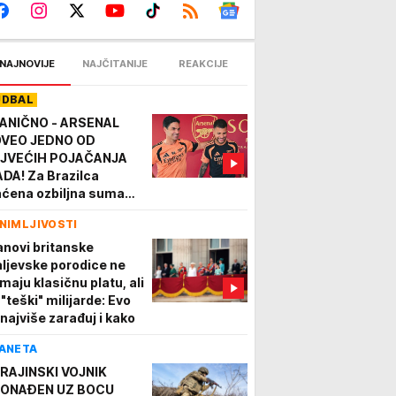
NAJNOVIJE
NAJČITANIJE
REAKCIJE
UDBAL
ANIČNO - ARSENAL
VEO JEDNO OD
JVEĆIH POJAČANJA
ADA! Za Brazilca
aćena ozbiljna suma
vca!
NIMLJIVOSTI
anovi britanske
aljevske porodice ne
imaju klasičnu platu, ali
 "teški" milijarde: Evo
 najviše zarađuj i kako
ANETA
RAJINSKI VOJNIK
ONAĐEN UZ BOCU