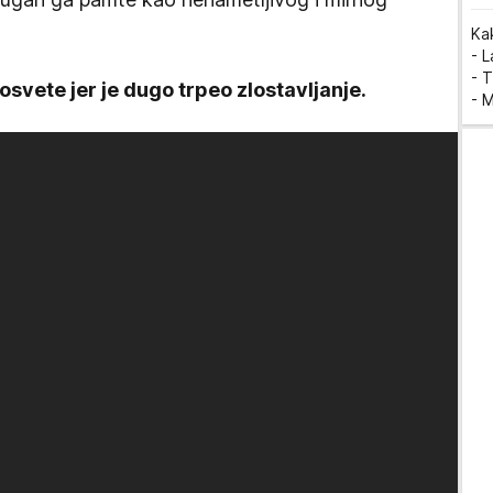
Ka
- 
- T
 osvete jer je dugo trpeo zlostavljanje.
- 