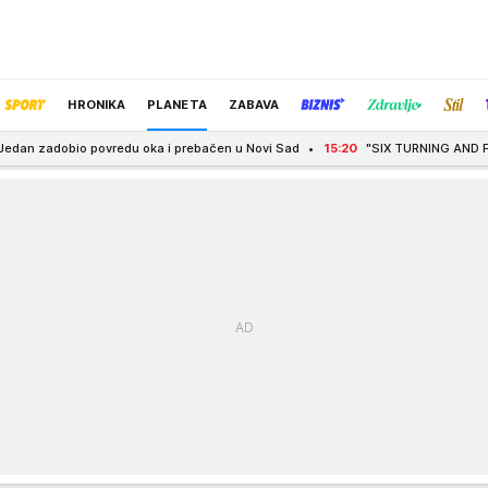
HRONIKA
PLANETA
ZABAVA
ovredu oka i prebačen u Novi Sad
15:20
"SIX TURNING AND FOUR BURNING" N
IZBOR UREDNIKA