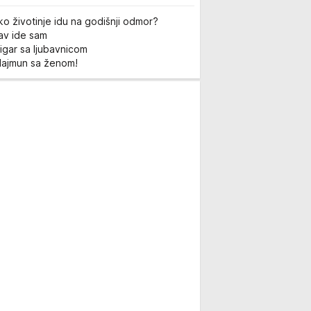
ko životinje idu na godišnji odmor?
Lav ide sam
igar sa ljubavnicom
Majmun sa ženom!