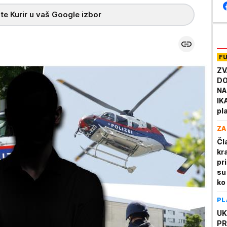
te Kurir u vaš Google izbor
F
ZV
DO
NA
IK
pl
no
ZA
Čl
kr
pr
su
ko
PL
UK
PR