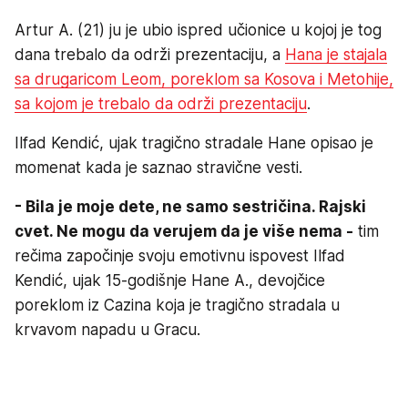
Artur A. (21) ju je ubio ispred učionice u kojoj je tog
dana trebalo da održi prezentaciju, a
Hana je stajala
sa drugaricom Leom, poreklom sa Kosova i Metohije,
sa kojom je trebalo da održi prezentaciju
.
Ilfad Kendić, ujak tragično stradale Hane opisao je
momenat kada je saznao stravične vesti.
- Bila je moje dete, ne samo sestričina. Rajski
cvet. Ne mogu da verujem da je više nema -
tim
rečima započinje svoju emotivnu ispovest Ilfad
Kendić, ujak 15-godišnje Hane A., devojčice
poreklom iz Cazina koja je tragično stradala u
krvavom napadu u Gracu.