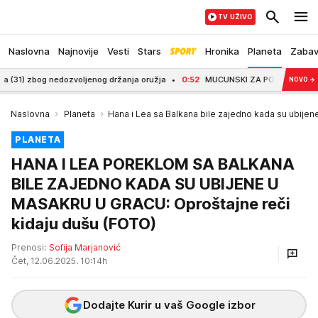
TV UŽIVO
Naslovna
Najnovije
Vesti
Stars
Hronika
Planeta
Zaba
g nedozvoljenog držanja oružja
0:52
MUCUNSKI ZA POLITIKO: Zaslužujemo pra
NOVO
→
Naslovna
Planeta
Hana i Lea sa Balkana bile zajedno kada su ubijen
PLANETA
HANA I LEA POREKLOM SA BALKANA
BILE ZAJEDNO KADA SU UBIJENE U
MASAKRU U GRACU: Oproštajne reči
kidaju dušu (FOTO)
Prenosi:
Sofija Marjanović
Čet, 12.06.2025. 10:14h
Dodajte Kurir u vaš Google izbor