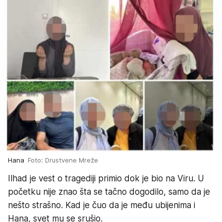
Hana
Foto: Drustvene Mreže
Ilhad je vest o tragediji primio dok je bio na Viru. U
početku nije znao šta se tačno dogodilo, samo da je
nešto strašno. Kad je čuo da je među ubijenima i
Hana, svet mu se srušio.