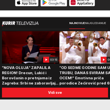
NAJNOVIJE
NAJGLEDANIJE
03:15
0
"NOVA OLUJA" ZAPALILA
"OD SEDME GODINE SAM 
REGION! Drecun, Lukić i
TRUBU, DANAS SVIRAM S
Borovčanin o pretnjama iz
OCEM!" Emotivna priča
Zagreba: Srbi ne zaboravljaju
porodice Zećirović pred 6
progon
Sabor trubača u Guči
Vidi sve