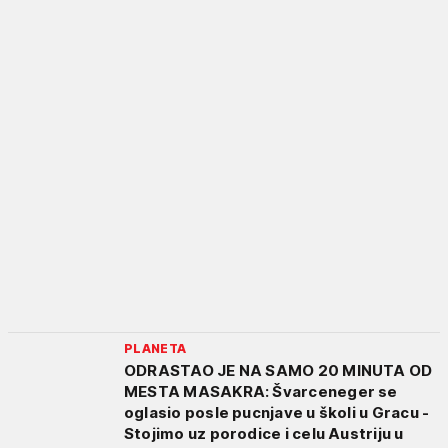
PLANETA
ODRASTAO JE NA SAMO 20 MINUTA OD
MESTA MASAKRA: Švarceneger se
oglasio posle pucnjave u školi u Gracu -
Stojimo uz porodice i celu Austriju u