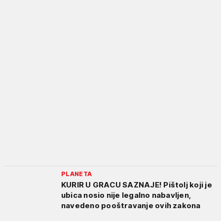
PLANETA
KURIR U GRACU SAZNAJE! Pištolj koji je
ubica nosio nije legalno nabavljen,
navedeno pooštravanje ovih zakona