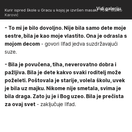
Vidi galeriju
Kurir ispred škole u Gracu u kojoj je izvršen masakr
Foto: Marko
Karović
- To mi je bilo dovoljno. Nije bila samo dete moje
sestre, bila je kao moje vlastito. Ona je odrasla s
mojom decom
- govori Ilfad jedva suzdržavajući
suze.
- Bila je povučena, tiha, neverovatno dobra i
pažljiva. Bila je dete kakvo svaki roditelj može
poželeti. Poštovala je starije, volela školu, uvek
je bila uz majku. Nikome nije smetala, svima je
bila draga. Zato ju je i Bog uzeo. Bila je prečista
za ovaj svet
- zaključuje Ilfad.