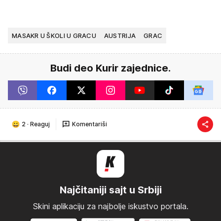
MASAKR U ŠKOLI U GRACU
AUSTRIJA
GRAC
Budi deo Kurir zajednice.
2
·
Reaguj
Komentariši
Najčitaniji sajt u Srbiji
Skini aplikaciju za najbolje iskustvo portala.