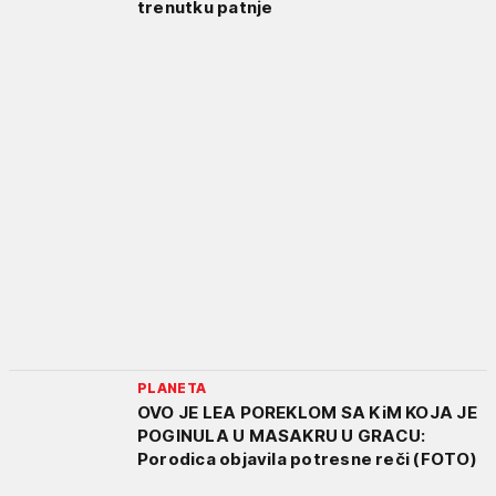
trenutku patnje
PLANETA
OVO JE LEA POREKLOM SA KiM KOJA JE
POGINULA U MASAKRU U GRACU:
Porodica objavila potresne reči (FOTO)