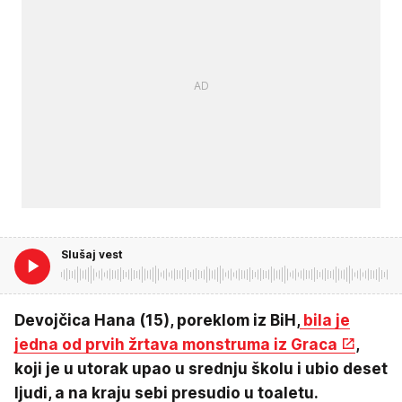
Slušaj vest
Devojčica Hana (15), poreklom iz BiH,
bila je
jedna od prvih žrtava monstruma iz Graca
,
koji je u utorak upao u srednju školu i ubio deset
ljudi, a na kraju sebi presudio u toaletu.