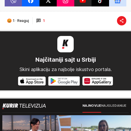
1
·
Reaguj
1
Najčitaniji sajt u Srbiji
Skini aplikaciju za najbolje iskustvo portala.
NAJNOVIJE
NAJGLEDANIJE