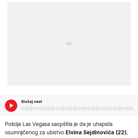
Slušaj vest
Policija Las Vegasa saopštila je da je uhapsila
osumnjičenog za ubistvo
Elvina Sejdinovića (22)
,