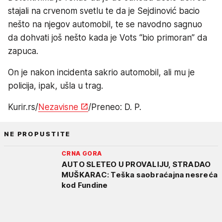
stajali na crvenom svetlu te da je Sejdinović bacio
nešto na njegov automobil, te se navodno sagnuo
da dohvati još nešto kada je Vots “bio primoran” da
zapuca.
On je nakon incidenta sakrio automobil, ali mu je
policija, ipak, ušla u trag.
Kurir.rs/
Nezavisne
/Preneo: D. P.
NE PROPUSTITE
CRNA GORA
AUTO SLETEO U PROVALIJU, STRADAO
MUŠKARAC: Teška saobraćajna nesreća
kod Fundine