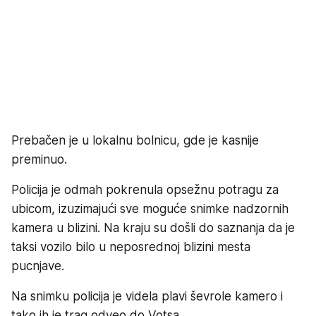
Prebačen je u lokalnu bolnicu, gde je kasnije
preminuo.
Policija je odmah pokrenula opsežnu potragu za
ubicom, izuzimajući sve moguće snimke nadzornih
kamera u blizini. Na kraju su došli do saznanja da je
taksi vozilo bilo u neposrednoj blizini mesta
pucnjave.
Na snimku policija je videla plavi ševrole kamero i
tako ih je trag odveo do Votsa.