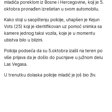
mladića poreklom iz Bosne i Hercegovine, koji je 5.
oktobra pronađen izrešetan u svom automobilu.
Kako stoji u saopštenju policije, uhapšen je Kejun
Vots (25) koji je identifikovan uz pomoć snimka sa
kamere jednog taksi vozila, koje je u momentu
ubistva bilo u blizini.
Policija podseća da su 5.oktobra izašli na teren po
više prijava da je došlo do pucnjave u južnom delu
Las Vegasa.
U trenutku dolaska policije mladić je još bio živ.