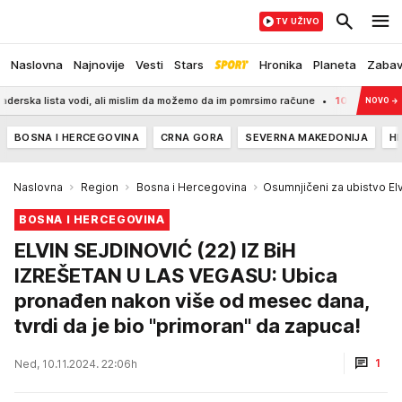
TV UŽIVO
Naslovna
Najnovije
Vesti
Stars
Hronika
Planeta
Zaba
sta vodi, ali mislim da možemo da im pomrsimo račune
10:50
Primetili ste
NOVO
→
BOSNA I HERCEGOVINA
CRNA GORA
SEVERNA MAKEDONIJA
H
Naslovna
Region
Bosna i Hercegovina
Osumnjičeni za ubistvo El
BOSNA I HERCEGOVINA
ELVIN SEJDINOVIĆ (22) IZ BiH
IZREŠETAN U LAS VEGASU: Ubica
pronađen nakon više od mesec dana,
tvrdi da je bio "primoran" da zapuca!
1
Ned, 10.11.2024. 22:06h