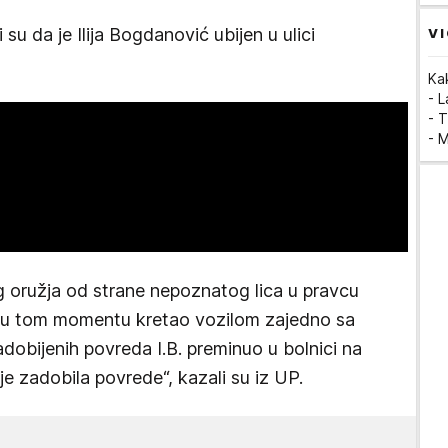
 su da je Ilija Bogdanović ubijen u ulici
VI
Ka
- 
- T
- 
g oružja od strane nepoznatog lica u pravcu
se u tom momentu kretao vozilom zajedno sa
obijenih povreda I.B. preminuo u bolnici na
e zadobila povrede“, kazali su iz UP.