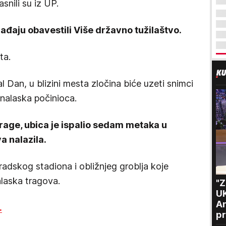
asnili su iz UP.
gađaju obavestili Više državno tužilaštvo.
ta.
 Dan, u blizini mesta zločina biće uzeti snimci
onalaska počinioca.
rage, ubica je ispalio sedam metaka u
a nalazila.
radskog stadiona i obližnjeg groblja koje
alaska tragova.
"
U
An
.
pr
m