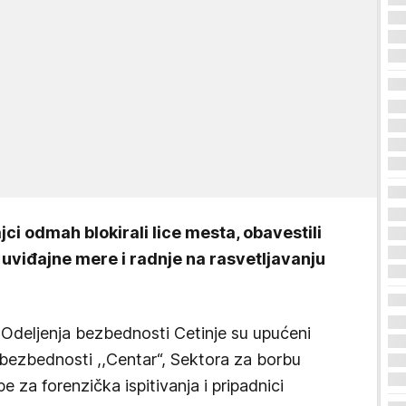
jci odmah blokirali lice mesta, obavestili
 uviđajne mere i radnje na rasvetljavanju
 Odeljenja bezbednosti Cetinje su upućeni
bezbednosti ,,Centar“, Sektora za borbu
pe za forenzička ispitivanja i pripadnici