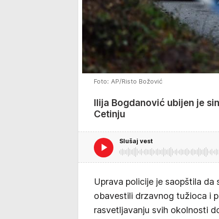
Foto: AP/Risto Božović
Ilija Bogdanović ubijen je 
Cetinju
Slušaj vest
Uprava policije je saopštila da 
obavestili drzavnog tužioca i p
rasvetljavanju svih okolnosti d