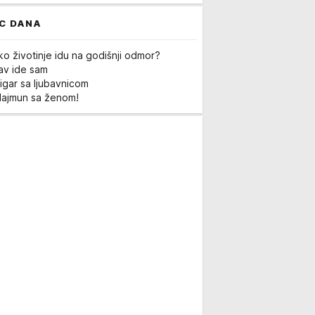
C DANA
ko životinje idu na godišnji odmor?
Lav ide sam
igar sa ljubavnicom
Majmun sa ženom!