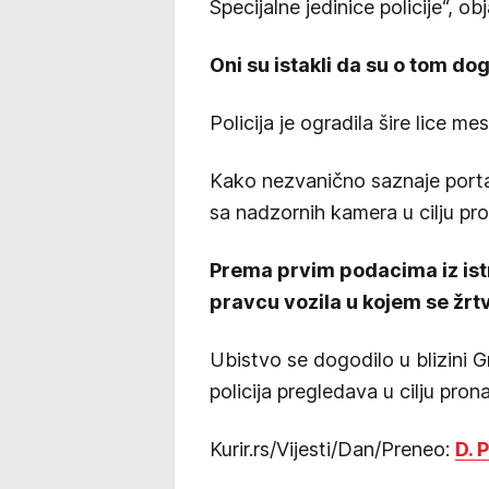
Specijalne jedinice policije“, obj
Oni su istakli da su o tom do
Policija je ogradila šire lice mes
Kako nezvanično saznaje portal
sa nadzornih kamera u cilju pr
Prema prvim podacima iz ist
pravcu vozila u kojem se žrtv
Ubistvo se dogodilo u blizini G
policija pregledava u cilju pron
Kurir.rs/Vijesti/Dan/Preneo:
D. P