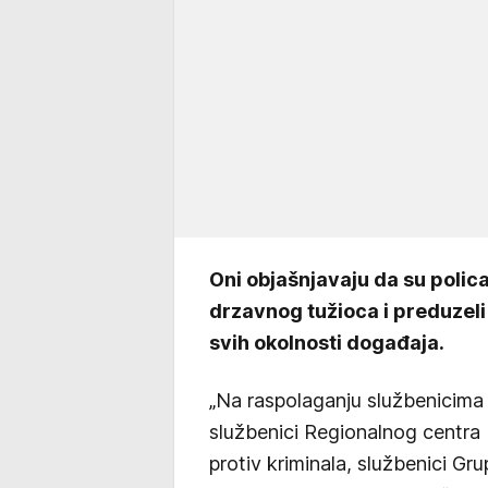
Oni objašnjavaju da su polica
drzavnog tužioca i preduzeli
svih okolnosti događaja.
„Na raspolaganju službenicima
službenici Regionalnog centra 
protiv kriminala, službenici Gru