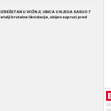
 IZREŠETAN U VOŽNJI, UBICA U NJEGA SASUO 7
alji brutalne likvidacije, ubijen supruzi pred