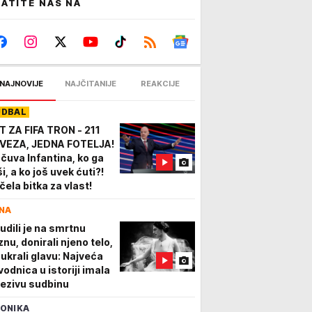
ATITE NAS NA
NAJNOVIJE
NAJČITANIJE
REAKCIJE
UDBAL
T ZA FIFA TRON - 211
VEZA, JEDNA FOTELJA!
 čuva Infantina, ko ga
i, a ko još uvek ćuti?!
čela bitka za vlast!
NA
udili je na smrtnu
znu, donirali njeno telo,
 ukrali glavu: Najveća
vodnica u istoriji imala
 jezivu sudbinu
ONIKA