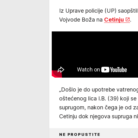
Iz Uprave policije (UP) saopštili
Vojvode Boža na
Cetinju
.
„Došlo je do upotrebe vatreno
oštećenog lica I.B. (39) koji 
suprugom, nakon čega je od zad
Cetinju dok njegova supruga nij
NE PROPUSTITE