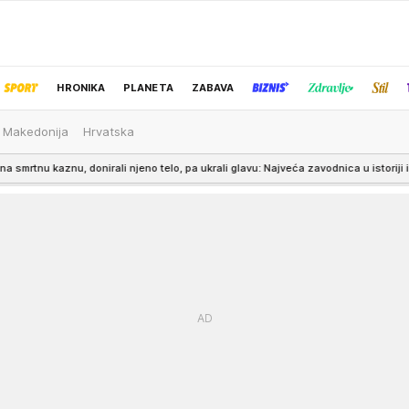
HRONIKA
PLANETA
ZABAVA
 Makedonija
Hrvatska
IZBOR UREDNIKA
onirali njeno telo, pa ukrali glavu: Najveća zavodnica u istoriji imala je jezivu su