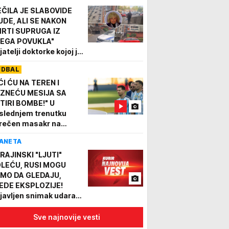
EČILA JE SLABOVIDE
UDE, ALI SE NAKON
RTI SUPRUGA IZ
EGA POVUKLA"
jatelji doktorke kojoj je
esudio sin u očaju!
UDBAL
ĆI ĆU NA TEREN I
ZNEĆU MESIJA SA
TIRI BOMBE!" U
slednjem trenutku
rečen masakr na
etskom prvenstvu?!
ANETA
padač najavio detalje
ravičnog plana
RAJINSKI "LJUTI"
LEĆU, RUSI MOGU
MO DA GLEDAJU,
EDE EKSPLOZIJE!
javljen snimak udara
onova u Jekateriburgu,
 2.000 km od granice
Sve najnovije vesti
OTO, VIDEO)