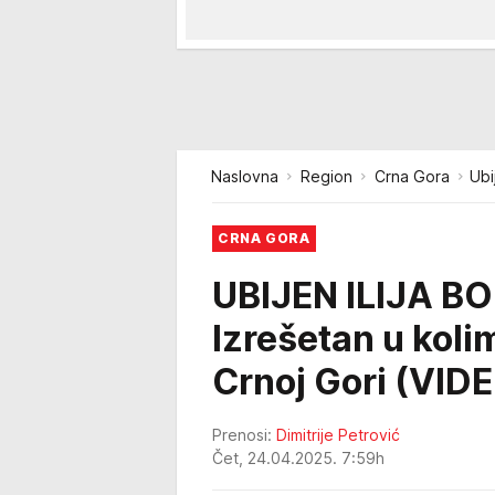
Naslovna
Region
Crna Gora
Ubi
CRNA GORA
UBIJEN ILIJA B
Izrešetan u kol
Crnoj Gori (VID
Prenosi:
Dimitrije Petrović
Čet, 24.04.2025. 7:59h