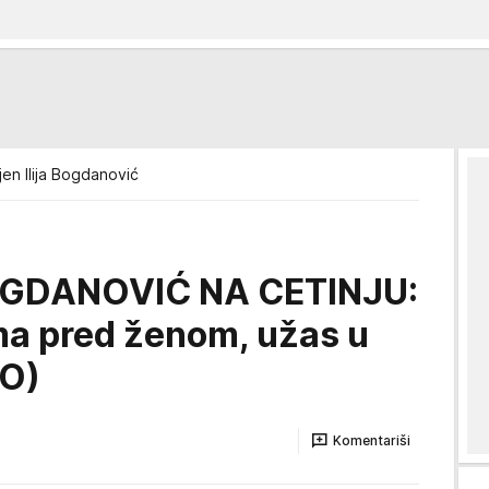
jen Ilija Bogdanović
OGDANOVIĆ NA CETINJU:
ima pred ženom, užas u
EO)
Komentariši