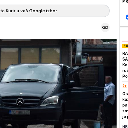
PR
te Kurir u vaš Google izbor
F
RA
SA
Ko
ruš
Po
ŽE
Os
ka
pa
za
je
HR