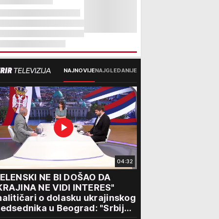
NAJNOVIJE
NAJGLEDANIJE
04:32
ZELENSKI NE BI DOŠAO DA
KRAJINA NE VIDI INTERES"
alitičari o dolasku ukrajinskog
edsednika u Beograd: "Srbija
ože da razgovara sa svima"