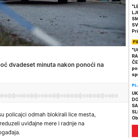
"L
LJ
SM
SV
Pri
pr
F
"U
RA
ČE
sinoć dvadeset minuta nakon ponoći na
po
sp
Sv
PL
Na
st
UK
DO
SA
SL
su policajci odmah blokirali lice mesta,
Ob
reduzeli uviđajne mere i radnje na
dr
na
ogađaja.
(F