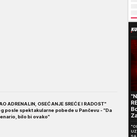
"
RE
AO ADRENALIN, OSEĆANJE SREĆE I RADOST"
Bo
g posle spektakularne pobede u Pančevu - "Da
Za
enario, bilo bi ovako"
p
"O
UZ
SA