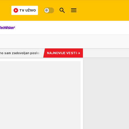
TV UŽIVO
oslom koji Pit Hegset obavlja, on uživa veliko poštovanje vojske"
NAJNOVIJE VESTI
→
21:58