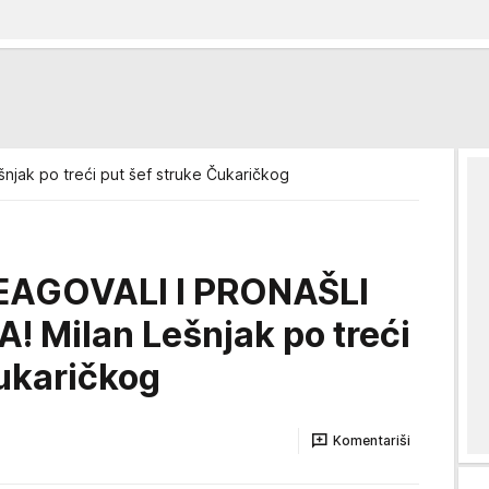
šnjak po treći put šef struke Čukaričkog
EAGOVALI I PRONAŠLI
 Milan Lešnjak po treći
Čukaričkog
Komentariši