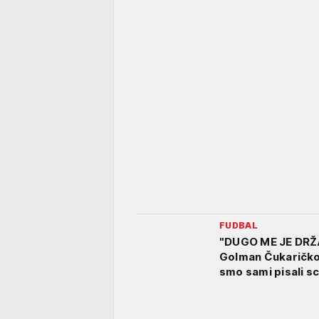
FUDBAL
"DUGO ME JE DRŽ
Golman Čukaričko
smo sami pisali sc