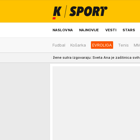
NASLOVNA
NAJNOVIJE
VESTI
STARS
Fudbal
Košarka
EVROLIGA
Tenis
M
ODRŽIVA BUDUĆNOST
REGION
NEWS
otomstvo koju žene sutra izgovaraju: Sveta Ana je zaštinica svih majki
22:05