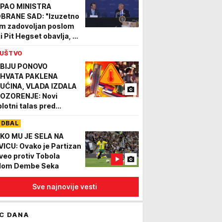
PAO MINISTRA
BRANE SAD: "Izuzetno
m zadovoljan poslom
ji Pit Hegset obavlja, on
iva veliko poštovanje
UŠTVO
jske"
BIJU PONOVO
HVATA PAKLENA
UĆINA, VLADA IZDALA
OZORENJE: Novi
plotni talas pred
atima - upućen apel za
UDBAL
ednju vode, raste i
ASNOST OD POŽARA
KO MU JE SELA NA
VICU: Ovako je Partizan
veo protiv Tobola
lom Dembe Seka
Sve najnovije vesti
C DANA