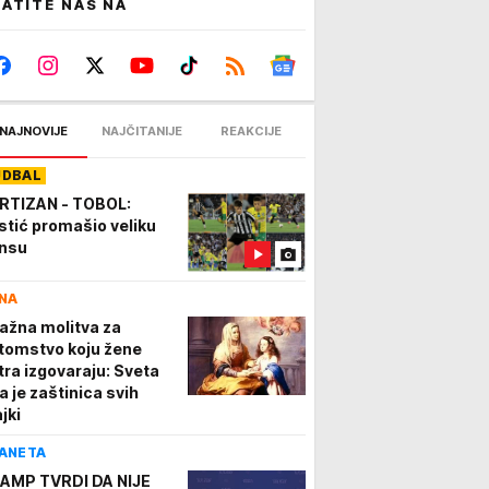
ATITE NAS NA
NAJNOVIJE
NAJČITANIJE
REAKCIJE
UDBAL
RTIZAN - TOBOL:
stić promašio veliku
nsu
NA
ažna molitva za
tomstvo koju žene
tra izgovaraju: Sveta
a je zaštinica svih
jki
ANETA
AMP TVRDI DA NIJE