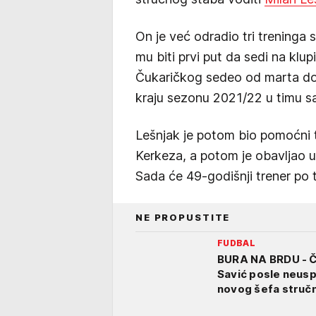
On je već odradio tri treninga
mu biti prvi put da sedi na klup
Čukaričkog sedeo od marta do
kraju sezonu 2021/22 u timu s
Lešnjak je potom bio pomoćni
Kerkeza, a potom je obavljao u
Sada će 49-godišnji trener po 
NE PROPUSTITE
FUDBAL
BURA NA BRDU - 
Savić posle neus
novog šefa struč