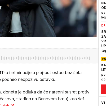
NA
OD
sa
ko
už
DR
vo
SR
ZA
VR
UP
to
vr
F
št
OP
KA
LE
T-a i eliminacije u plej-aut ostao bez šefa
po
e podneo neopozivu ostavku.
go
, doneta je odluka da će naredni susret protiv
 časova, stadion na Banovom brdu) kao šef
VI
šnjak
.