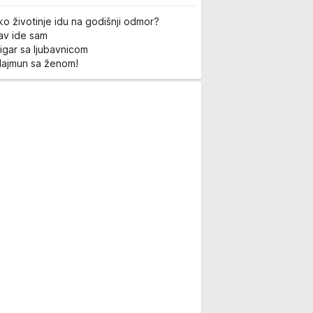
ko životinje idu na godišnji odmor?
Lav ide sam
igar sa ljubavnicom
Majmun sa ženom!