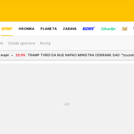
HRONIKA
PLANETA
ZABAVA
MA
Ostali sportovi
Kvota
IZBOR UREDNIKA
TRAMP TVRDI DA NIJE NAPAO MINISTRA ODBRANE SAD: "Izuzetno sam zadovoljan p