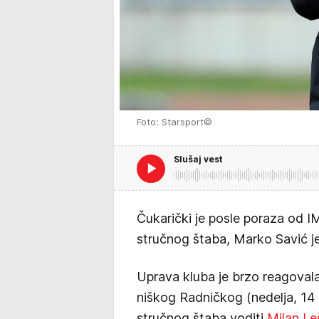
Foto: Starsport©
Slušaj vest
Čukarički je posle poraza od IM
stručnog štaba, Marko Savić j
Uprava kluba je brzo reagovala
niškog Radničkog (nedelja, 14
stručnog štaba voditi
Milan Le