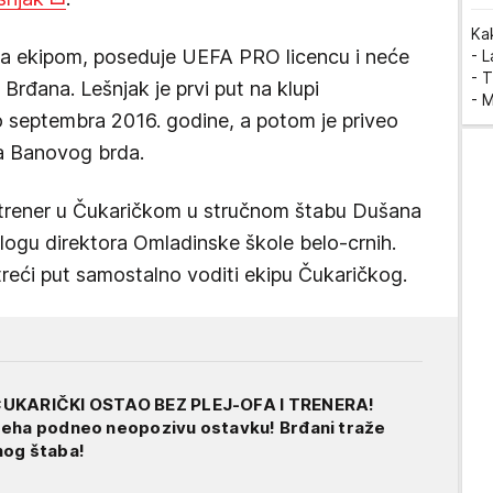
Ka
 sa ekipom, poseduje UEFA PRO licencu i neće
- 
- T
i Brđana. Lešnjak je prvi put na klupi
- 
 septembra 2016. godine, a potom je priveo
a Banovog brda.
 trener u Čukaričkom u stručnom štabu Dušana
logu direktora Omladinske škole belo-crnih.
treći put samostalno voditi ekipu Čukaričkog.
ČUKARIČKI OSTAO BEZ PLEJ-OFA I TRENERA!
peha podneo neopozivu ostavku! Brđani traže
nog štaba!