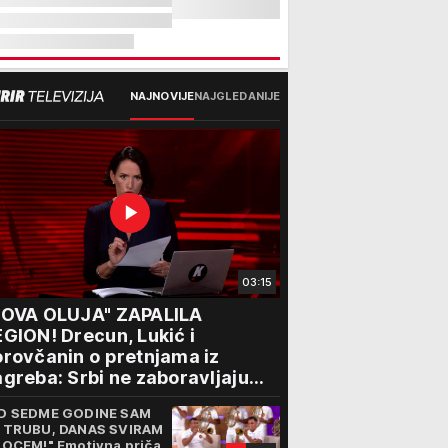
NAJNOVIJE
NAJGLEDANIJE
03:15
NOVA OLUJA" ZAPALILA
GION! Drecun, Lukić i
rovčanin o pretnjama iz
greba: Srbi ne zaboravljaju
rogon
D SEDME GODINE SAM
 TRUBU, DANAS SVIRAM
 OCEM!" Emotivna priča