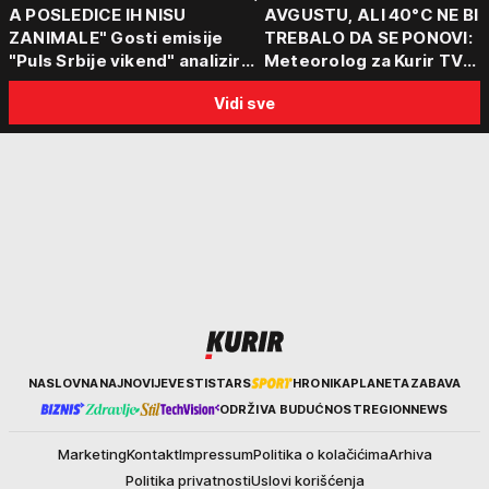
A POSLEDICE IH NISU
AVGUSTU, ALI 40°C NE BI
ZANIMALE" Gosti emisije
TREBALO DA SE PONOVI:
"Puls Srbije vikend" analizirali
Meteorolog za Kurir TV
slučajeve koji su potresli
objasnio šta nas čeka: "Š
Vidi sve
Srbiju: Zločin se ne isplati
za ozbiljne padavine su ma
Kurir
NASLOVNA
NAJNOVIJE
VESTI
STARS
HRONIKA
PLANETA
ZABAVA
ODRŽIVA BUDUĆNOST
REGION
NEWS
Marketing
Kontakt
Impressum
Politika o kolačićima
Arhiva
Politika privatnosti
Uslovi korišćenja