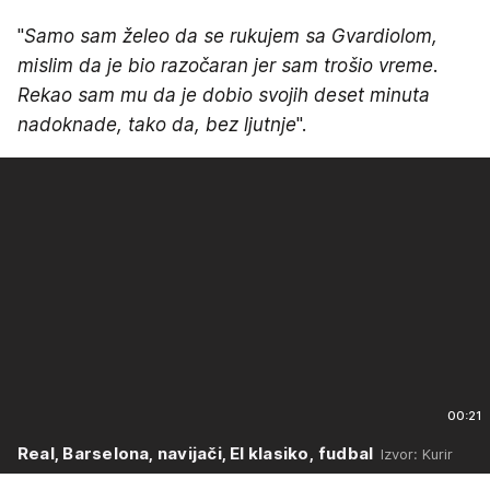
"
Samo sam želeo da se rukujem sa Gvardiolom,
mislim da je bio razočaran jer sam trošio vreme.
Rekao sam mu da je dobio svojih deset minuta
nadoknade, tako da, bez ljutnje
".
00:21
Real, Barselona, navijači, El klasiko, fudbal
Izvor: Kurir