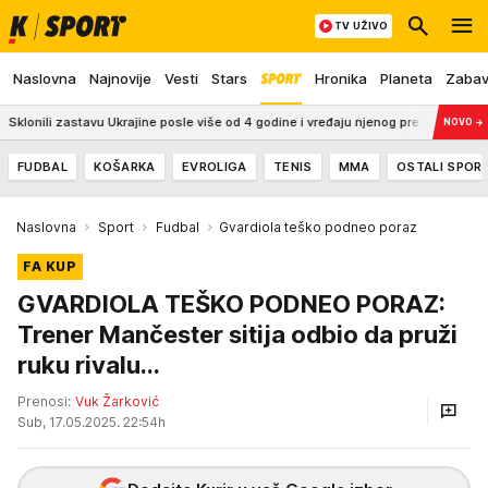
TV UŽIVO
Naslovna
Najnovije
Vesti
Stars
Hronika
Planeta
Zaba
stavu Ukrajine posle više od 4 godine i vređaju njenog predsednika!
15:3
NOVO
→
FUDBAL
KOŠARKA
EVROLIGA
TENIS
MMA
OSTALI SPOR
Naslovna
Sport
Fudbal
Gvardiola teško podneo poraz
FA KUP
GVARDIOLA TEŠKO PODNEO PORAZ:
Trener Mančester sitija odbio da pruži
ruku rivalu...
Prenosi:
Vuk Žarković
Sub, 17.05.2025. 22:54h