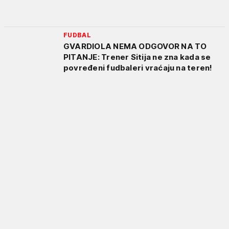
FUDBAL
GVARDIOLA NEMA ODGOVOR NA TO
PITANJE: Trener Sitija ne zna kada se
povređeni fudbaleri vraćaju na teren!