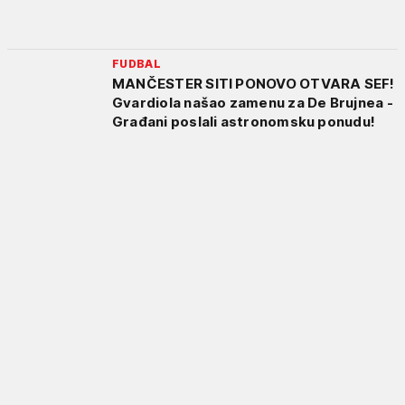
FUDBAL
MANČESTER SITI PONOVO OTVARA SEF!
Gvardiola našao zamenu za De Brujnea -
Građani poslali astronomsku ponudu!