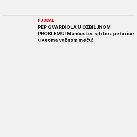
FUDBAL
PEP GVARDIOLA U OZBILJNOM
PROBLEMU! Mančester siti bez petorice
u veoma važnom meču!