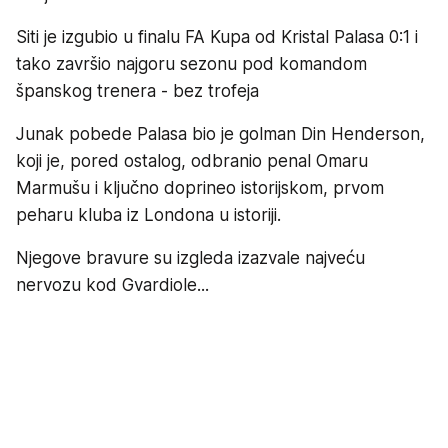
Siti je izgubio u finalu FA Kupa od Kristal Palasa 0:1 i
tako završio najgoru sezonu pod komandom
španskog trenera - bez trofeja
Junak pobede Palasa bio je golman Din Henderson,
koji je, pored ostalog, odbranio penal Omaru
Marmušu i ključno doprineo istorijskom, prvom
peharu kluba iz Londona u istoriji.
Njegove bravure su izgleda izazvale najveću
nervozu kod Gvardiole...