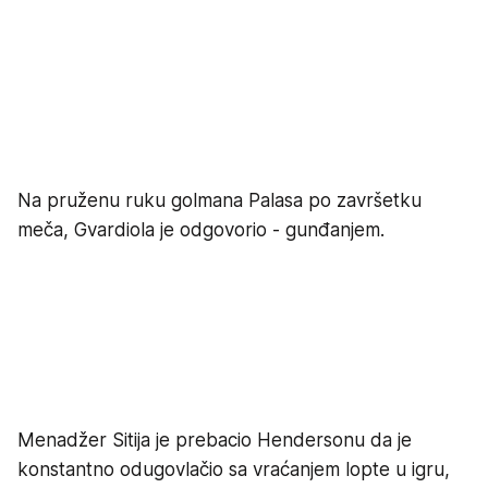
Na pruženu ruku golmana Palasa po završetku
meča, Gvardiola je odgovorio - gunđanjem.
Menadžer Sitija je prebacio Hendersonu da je
konstantno odugovlačio sa vraćanjem lopte u igru,