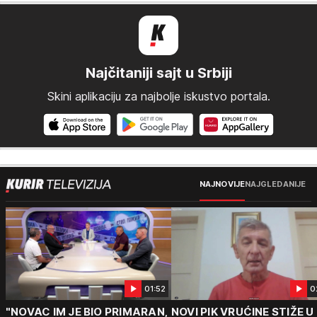
Najčitaniji sajt u Srbiji
Skini aplikaciju za najbolje iskustvo portala.
NAJNOVIJE
NAJGLEDANIJE
01:52
0
"NOVAC IM JE BIO PRIMARAN,
NOVI PIK VRUĆINE STIŽE U