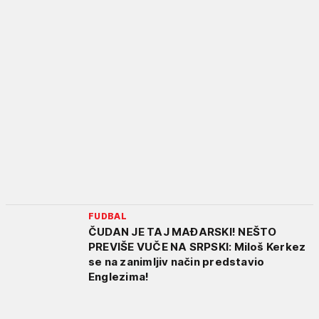
FUDBAL
ČUDAN JE TAJ MAĐARSKI! NEŠTO
PREVIŠE VUČE NA SRPSKI: Miloš Kerkez
se na zanimljiv način predstavio
Englezima!