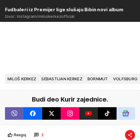
Fudbaleri iz Premijer lige slušaju Bibin novi album
Izvor: Instagram/miloskerkezofficial
MILOŠ KERKEZ
SEBASTIJAN KERKEZ
BORNMUT
VOLFSBURG
Budi deo Kurir zajednice.
Reaguj
2