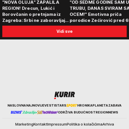
"NOVA OLUJA" ZAPALILA
"OD SEDME GODINE SAM 
REGION! Drecun, Lukić i
TRUBU, DANAS SVIRAM S
Borovčanin o pretnjama iz
OCEM!" Emotivna priča
Zagreba: Srbi ne zaboravljaju
porodice Zećirović pred 6
progon
Sabor trubača u Guči
Vidi sve
Kurir
NASLOVNA
NAJNOVIJE
VESTI
STARS
HRONIKA
PLANETA
ZABAVA
ODRŽIVA BUDUĆNOST
REGION
NEWS
Marketing
Kontakt
Impressum
Politika o kolačićima
Arhiva