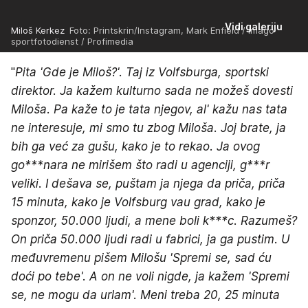
Vidi galeriju
Miloš Kerkez
Foto: Printskrin/Instagram, Mark Enfield / imago
sportfotodienst / Profimedia
"
Pita 'Gde je Miloš?'. Taj iz Volfsburga, sportski
direktor. Ja kažem kulturno sada ne možeš dovesti
Miloša. Pa kaže to je tata njegov, al' kažu nas tata
ne interesuje, mi smo tu zbog Miloša. Joj brate, ja
bih ga već za gušu, kako je to rekao. Ja ovog
go***nara ne mirišem što radi u agenciji, g***r
veliki. I dešava se, puštam ja njega da priča, priča
15 minuta, kako je Volfsburg vau grad, kako je
sponzor, 50.000 ljudi, a mene boli k***c. Razumeš?
On priča 50.000 ljudi radi u fabrici, ja ga pustim. U
međuvremenu pišem Milošu 'Spremi se, sad ću
doći po tebe'. A on ne voli nigde, ja kažem 'Spremi
se, ne mogu da urlam'. Meni treba 20, 25 minuta