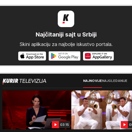
Najčitaniji sajt u Srbiji
Skini aplikaciju za najbolje iskustvo portala.
NAJNOVIJE
NAJGLEDANIJE
03:15
0