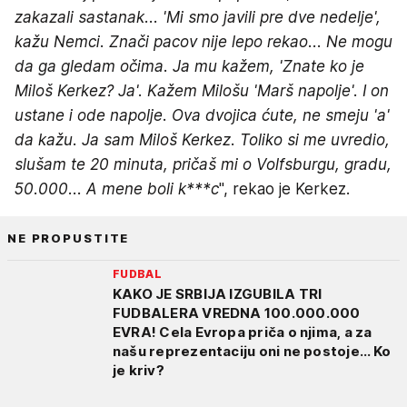
zakazali sastanak... 'Mi smo javili pre dve nedelje',
kažu Nemci. Znači pacov nije lepo rekao... Ne mogu
da ga gledam očima. Ja mu kažem, 'Znate ko je
Miloš Kerkez? Ja'. Kažem Milošu 'Marš napolje'. I on
ustane i ode napolje. Ova dvojica ćute, ne smeju 'a'
da kažu. Ja sam Miloš Kerkez. Toliko si me uvredio,
slušam te 20 minuta, pričaš mi o Volfsburgu, gradu,
50.000... A mene boli k***c
", rekao je Kerkez.
NE PROPUSTITE
FUDBAL
KAKO JE SRBIJA IZGUBILA TRI
FUDBALERA VREDNA 100.000.000
EVRA! Cela Evropa priča o njima, a za
našu reprezentaciju oni ne postoje... Ko
je kriv?