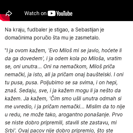
Na kraju, fudbaler je stigao, a Sebastijan je
domaćinima poručio šta mu je zasmetalo.
"
I ja ovom kažem, 'Evo Miloš mi se javio, hoćete li
da ga dovedem', i ja odem kola po Miloša, vratim
se, oni unutra... Oni na nemačkom, Miloš priča
nemački, ja isto, ali ja pričam onaj bauštelski. I oni
tu pusa, pusa. Poljubimo se sa svima, i on hepi,
znaš. Sedaju, sve, i ja kažem mogu li ja nešto da
kažem. Ja kažem, 'Čim smo ušli unutra odmah si
me uvredio, i ja pričam nemački... Mislim da to nije
u redu, ne može tako, arogantno ponašanje. Prvo
se niste dobro pripremili, stavili ste zastavu, mi
Srbi'. Ovaj pacov nije dobro pripremio, što ste