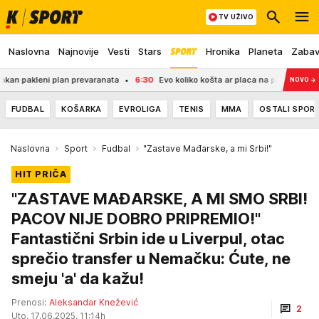
TV UŽIVO
Naslovna
Najnovije
Vesti
Stars
Hronika
Planeta
Zaba
leni plan prevaranata
6:30
Evo koliko košta ar placa na planini Goč: Nalazi se 
NOVO
→
FUDBAL
KOŠARKA
EVROLIGA
TENIS
MMA
OSTALI SPOR
Naslovna
Sport
Fudbal
"Zastave Mađarske, a mi Srbi!"
HIT PRIČA
"ZASTAVE MAĐARSKE, A MI SMO SRBI!
PACOV NIJE DOBRO PRIPREMIO!"
Fantastični Srbin ide u Liverpul, otac
sprečio transfer u Nemačku: Ćute, ne
smeju 'a' da kažu!
Prenosi:
Aleksandar Knežević
2
Uto, 17.06.2025. 11:14h