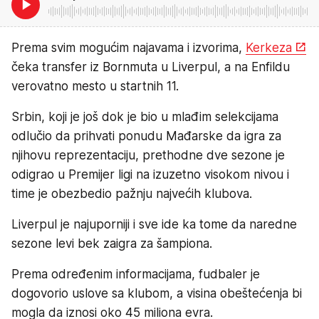
Prema svim mogućim najavama i izvorima,
Kerkeza
čeka transfer iz Bornmuta u Liverpul, a na Enfildu
verovatno mesto u startnih 11.
Srbin, koji je još dok je bio u mlađim selekcijama
odlučio da prihvati ponudu Mađarske da igra za
njihovu reprezentaciju, prethodne dve sezone je
odigrao u Premijer ligi na izuzetno visokom nivou i
time je obezbedio pažnju najvećih klubova.
Liverpul je najuporniji i sve ide ka tome da naredne
sezone levi bek zaigra za šampiona.
Prema određenim informacijama, fudbaler je
dogovorio uslove sa klubom, a visina obeštećenja bi
mogla da iznosi oko 45 miliona evra.