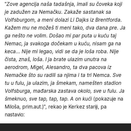
"
Zove agencija naša tadašnja, imali su čoveka koji
je zadužen za Nemačku. Zakaže sastanak sa
Volfsburgom, a meni dolazi Li Dajks iz Brentforda.
Kažem mu ne možeš ti meni tako, dva dana pre. Ja
ga nešto ne volim. Došao mi par puta u kuću taj
Nemac, ja svakoga dočekam u kuću, nisam ga na
keca... Nije mi legao, vidi se da je loša roba. Nije
čista, znaš, loša. I ja brate ulazim unutra na
aerodrom, Migel, Alesandro, ta dva pacova iz
Nemačke što su radili sa njima i ta tri Nemca. Sve
tu u fulu, ja ulazim, ja šmekam, namešten stadion
Volfsburga, mađarska zastava okolo, sve u fulu. Ja
šmeknuo, sve tap, tap, tap. A on kući
(pokazuje na
Miloša, prim.aut.)", rekao je Kerkez stariji, pa
nastavio: