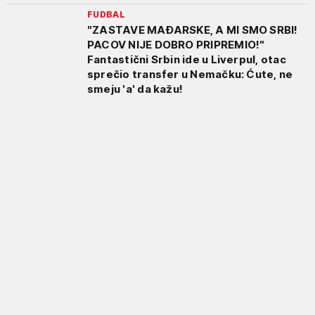
FUDBAL
"ZASTAVE MAĐARSKE, A MI SMO SRBI!
PACOV NIJE DOBRO PRIPREMIO!"
Fantastični Srbin ide u Liverpul, otac
sprečio transfer u Nemačku: Ćute, ne
smeju 'a' da kažu!