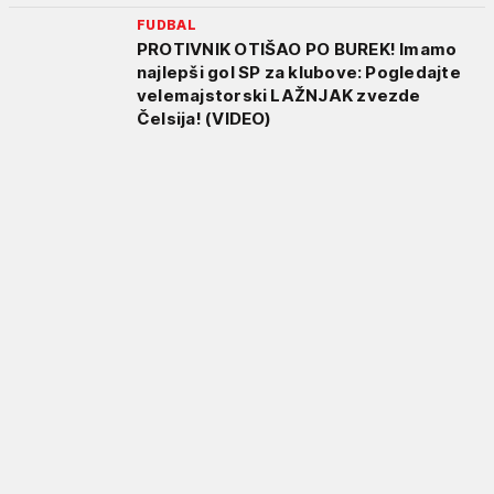
FUDBAL
PROTIVNIK OTIŠAO PO BUREK! Imamo
najlepši gol SP za klubove: Pogledajte
velemajstorski LAŽNJAK zvezde
Čelsija! (VIDEO)