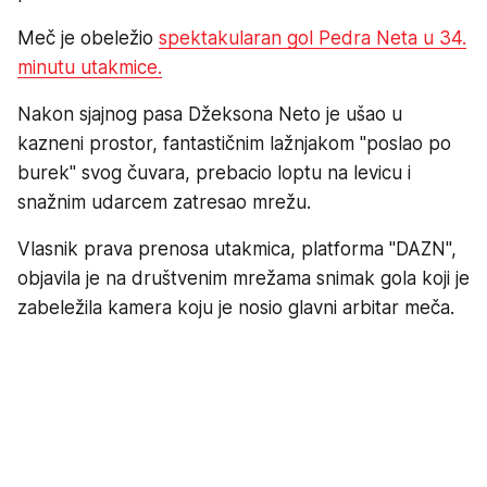
Meč je obeležio
spektakularan gol Pedra Neta u 34.
minutu utakmice.
Nakon sjajnog pasa Džeksona Neto je ušao u
kazneni prostor, fantastičnim lažnjakom "poslao po
burek" svog čuvara, prebacio loptu na levicu i
snažnim udarcem zatresao mrežu.
Vlasnik prava prenosa utakmica, platforma "DAZN",
objavila je na društvenim mrežama snimak gola koji je
zabeležila kamera koju je nosio glavni arbitar meča.