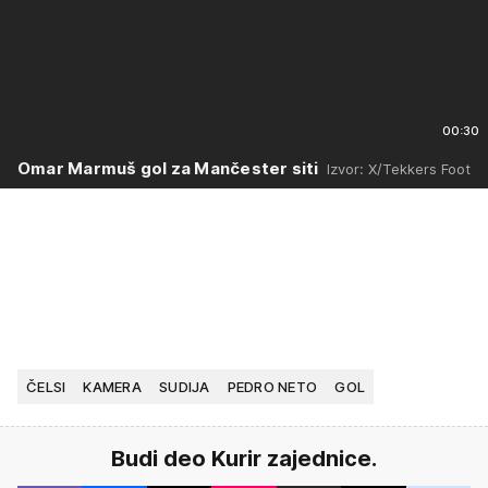
00:30
Omar Marmuš gol za Mančester siti
Izvor: X/Tekkers Foot
ČELSI
KAMERA
SUDIJA
PEDRO NETO
GOL
Budi deo Kurir zajednice.