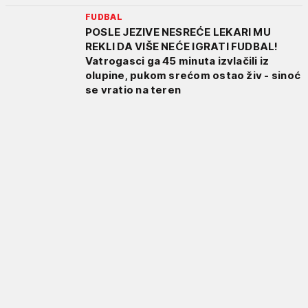
FUDBAL
POSLE JEZIVE NESREĆE LEKARI MU
REKLI DA VIŠE NEĆE IGRATI FUDBAL!
Vatrogasci ga 45 minuta izvlačili iz
olupine, pukom srećom ostao živ - sinoć
se vratio na teren