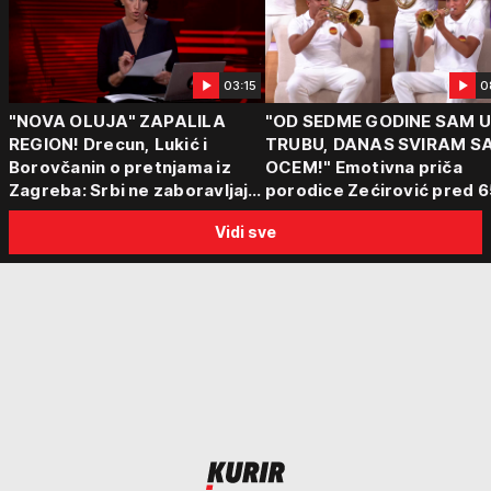
03:15
0
"NOVA OLUJA" ZAPALILA
"OD SEDME GODINE SAM 
REGION! Drecun, Lukić i
TRUBU, DANAS SVIRAM S
Borovčanin o pretnjama iz
OCEM!" Emotivna priča
Zagreba: Srbi ne zaboravljaju
porodice Zećirović pred 6
progon
Sabor trubača u Guči
Vidi sve