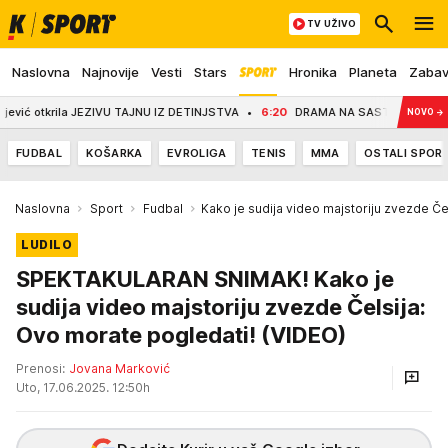
TV UŽIVO
Naslovna
Najnovije
Vesti
Stars
Hronika
Planeta
Zaba
tkrila JEZIVU TAJNU IZ DETINJSTVA
6:20
DRAMA NA SASTANKU, HEGSET LAGAO
NOVO
→
FUDBAL
KOŠARKA
EVROLIGA
TENIS
MMA
OSTALI SPOR
Naslovna
Sport
Fudbal
Kako je sudija video majstoriju zvezde Če
LUDILO
SPEKTAKULARAN SNIMAK! Kako je
sudija video majstoriju zvezde Čelsija:
Ovo morate pogledati! (VIDEO)
Prenosi:
Jovana Marković
Uto, 17.06.2025. 12:50h