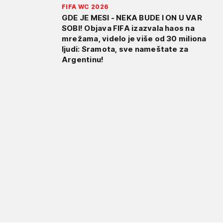
FIFA WC 2026
GDE JE MESI - NEKA BUDE I ON U VAR
SOBI! Objava FIFA izazvala haos na
mrežama, videlo je više od 30 miliona
ljudi: Sramota, sve nameštate za
Argentinu!