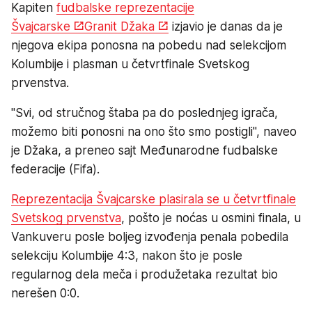
Kapiten
fudbalske reprezentacije
Švajcarske
Granit Džaka
izjavio je danas da je
njegova ekipa ponosna na pobedu nad selekcijom
Kolumbije i plasman u četvrtfinale Svetskog
prvenstva.
"Svi, od stručnog štaba pa do poslednjeg igrača,
možemo biti ponosni na ono što smo postigli", naveo
je Džaka, a preneo sajt Međunarodne fudbalske
federacije (Fifa).
Reprezentacija Švajcarske plasirala se u četvrtfinale
Svetskog prvenstva
, pošto je noćas u osmini finala, u
Vankuveru posle boljeg izvođenja penala pobedila
selekciju Kolumbije 4:3, nakon što je posle
regularnog dela meča i produžetaka rezultat bio
nerešen 0:0.