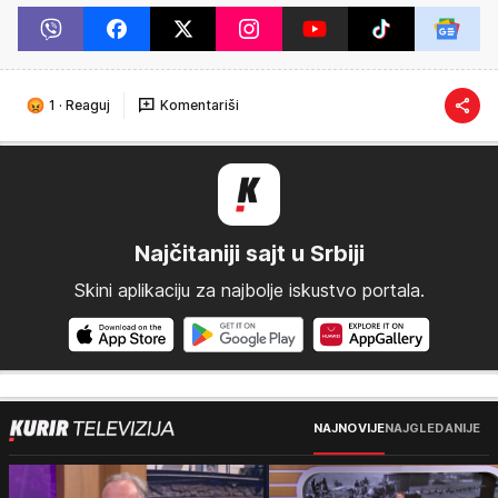
1
·
Reaguj
Komentariši
Najčitaniji sajt u Srbiji
Skini aplikaciju za najbolje iskustvo portala.
NAJNOVIJE
NAJGLEDANIJE