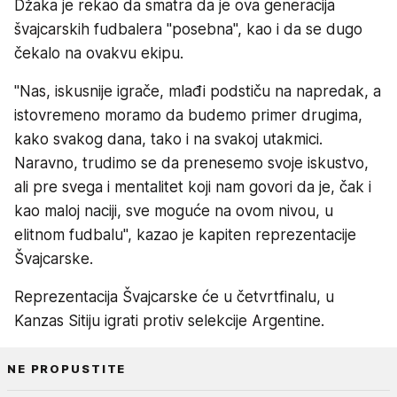
Džaka je rekao da smatra da je ova generacija
švajcarskih fudbalera "posebna", kao i da se dugo
čekalo na ovakvu ekipu.
"Nas, iskusnije igrače, mlađi podstiču na napredak, a
istovremeno moramo da budemo primer drugima,
kako svakog dana, tako i na svakoj utakmici.
Naravno, trudimo se da prenesemo svoje iskustvo,
ali pre svega i mentalitet koji nam govori da je, čak i
kao maloj naciji, sve moguće na ovom nivou, u
elitnom fudbalu", kazao je kapiten reprezentacije
Švajcarske.
Reprezentacija Švajcarske će u četvrtfinalu, u
Kanzas Sitiju igrati protiv selekcije Argentine.
NE PROPUSTITE