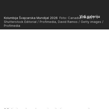
Vidi galeriju
Kolumbija Švajcarska Mundijal 2026
Foto: Canadian Press /
Shutterstock Editorial / Profimedia, David Ramos / Getty images /
Profimedia