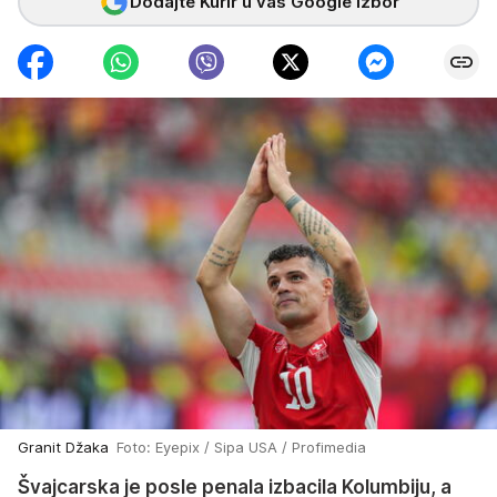
Dodajte Kurir u vaš Google izbor
Granit Džaka
Foto: Eyepix / Sipa USA / Profimedia
Švajcarska je posle penala izbacila Kolumbiju, a