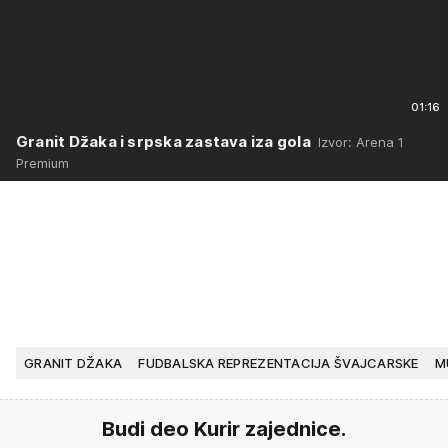
01:16
Granit Džaka i srpska zastava iza gola
Izvor: Arena 1
Premium
GRANIT DŽAKA
FUDBALSKA REPREZENTACIJA ŠVAJCARSKE
M
Budi deo Kurir zajednice.