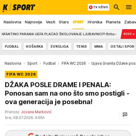
TV UŽIVO
Naslovna
Najnovije
Vesti
Stars
Hronika
Planeta
Zaba
NO PARAMA UEFA PLAĆAO ŠKOLOVANJE LJUBAVNICI?! Britanci otkrili nove šokantne d
NOVO
→
FUDBAL
KOŠARKA
EVROLIGA
TENIS
MMA
OSTALI SPOR
Naslovna
Sport
Fudbal
FIFA WC 2026
Izjava Granita Džake pos
FIFA WC 2026
DŽAKA POSLE DRAME I PENALA:
Ponosan sam na ono što smo postigli -
ova generacija je posebna!
Prenosi:
Jovana Marković
Sre, 08.07.2026. 9:55h