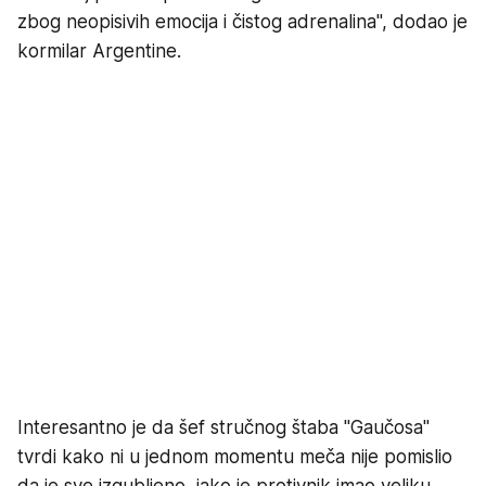
zbog neopisivih emocija i čistog adrenalina", dodao je
kormilar Argentine.
Interesantno je da šef stručnog štaba "Gaučosa"
tvrdi kako ni u jednom momentu meča nije pomislio
da je sve izgubljeno, iako je protivnik imao veliku