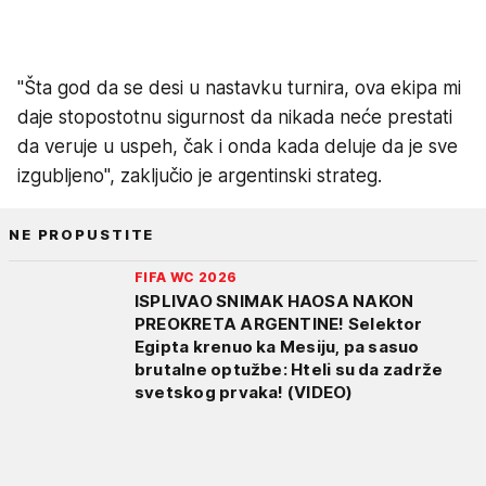
"Šta god da se desi u nastavku turnira, ova ekipa mi
daje stopostotnu sigurnost da nikada neće prestati
da veruje u uspeh, čak i onda kada deluje da je sve
izgubljeno", zaključio je argentinski strateg.
NE PROPUSTITE
FIFA WC 2026
ISPLIVAO SNIMAK HAOSA NAKON
PREOKRETA ARGENTINE! Selektor
Egipta krenuo ka Mesiju, pa sasuo
brutalne optužbe: Hteli su da zadrže
svetskog prvaka! (VIDEO)