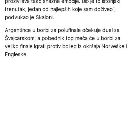
proživljava tako snažne emocije. Bio je to istorijski
trenutak, jedan od najlepših koje sam doživeo",
podvukao je Skaloni.
Argentince u borbi za polufinale očekuje duel sa
Švajcarskom, a pobednik tog meča će u borbi za
veliko finale igrati protiv boljeg iz okršaja Norveške i
Engleske.