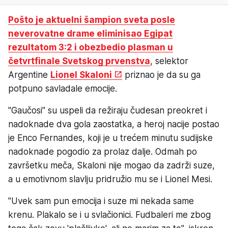
Pošto je aktuelni šampion sveta posle
neverovatne drame eliminisao Egipat
rezultatom 3:2 i obezbedio plasman u
četvrtfinale Svetskog prvenstva
, selektor
Argentine
Lionel Skaloni
priznao je da su ga
potpuno savladale emocije.
"Gaučosi" su uspeli da režiraju čudesan preokret i
nadoknade dva gola zaostatka, a heroj nacije postao
je Enco Fernandes, koji je u trećem minutu sudijske
nadoknade pogodio za prolaz dalje. Odmah po
završetku meča, Skaloni nije mogao da zadrži suze,
a u emotivnom slavlju pridružio mu se i Lionel Mesi.
"Uvek sam pun emocija i suze mi nekada same
krenu. Plakalo se i u svlačionici. Fudbaleri me zbog