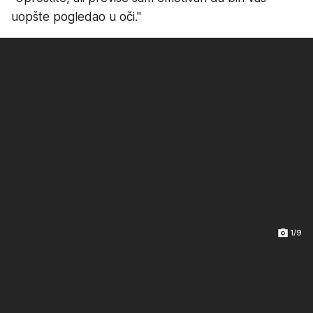
uopšte pogledao u oči."
1/9