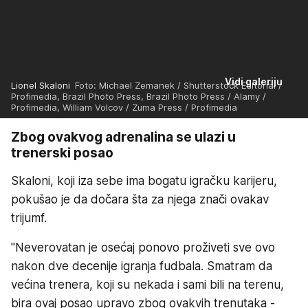
Vidi galeriju
Lionel Skaloni
Foto: Michael Zemanek / Shutterstock Editorial /
Profimedia, Brazil Photo Press, Brazil Photo Press / Alamy /
Profimedia, William Volcov / Zuma Press / Profimedia
Zbog ovakvog adrenalina se ulazi u
trenerski posao
Skaloni, koji iza sebe ima bogatu igračku karijeru,
pokušao je da dočara šta za njega znači ovakav
trijumf.
"Neverovatan je osećaj ponovo proživeti sve ovo
nakon dve decenije igranja fudbala. Smatram da
većina trenera, koji su nekada i sami bili na terenu,
bira ovaj posao upravo zbog ovakvih trenutaka -