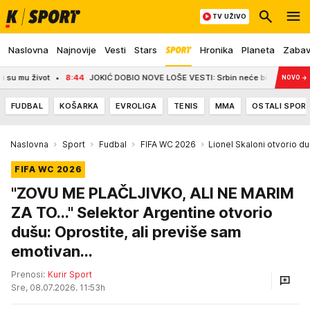
TV UŽIVO
Naslovna
Najnovije
Vesti
Stars
Hronika
Planeta
Zaba
ot
8:44
JOKIĆ DOBIO NOVE LOŠE VESTI: Srbin neće biti zadovoljan - Denver m
NOVO
→
FUDBAL
KOŠARKA
EVROLIGA
TENIS
MMA
OSTALI SPOR
Naslovna
Sport
Fudbal
FIFA WC 2026
Lionel Skaloni otvorio d
FIFA WC 2026
"ZOVU ME PLAČLJIVKO, ALI NE MARIM
ZA TO..." Selektor Argentine otvorio
dušu: Oprostite, ali previše sam
emotivan...
Prenosi:
Kurir Sport
Sre, 08.07.2026. 11:53h