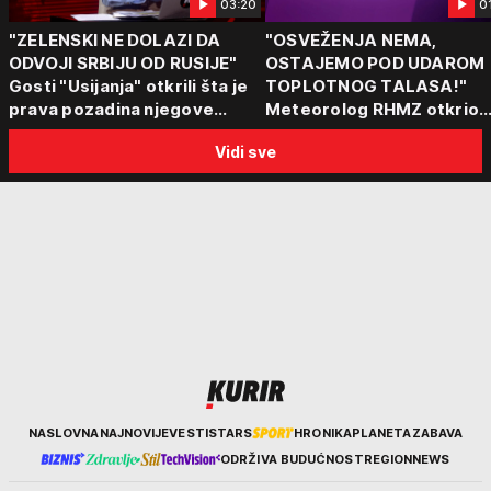
03:20
0
"ZELENSKI NE DOLAZI DA
"OSVEŽENJA NEMA,
ODVOJI SRBIJU OD RUSIJE"
OSTAJEMO POD UDAROM
Gosti "Usijanja" otkrili šta je
TOPLOTNOG TALASA!"
prava pozadina njegove
Meteorolog RHMZ otkrio
posete Beogradu
kakvo vreme nas čeka do
Vidi sve
kraja avgusta
Kurir
NASLOVNA
NAJNOVIJE
VESTI
STARS
HRONIKA
PLANETA
ZABAVA
ODRŽIVA BUDUĆNOST
REGION
NEWS