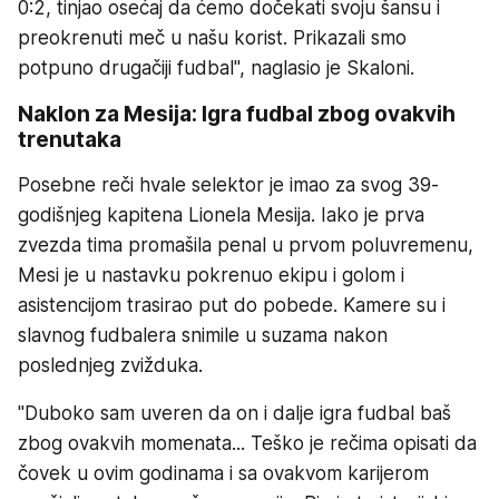
0:2, tinjao osećaj da ćemo dočekati svoju šansu i
preokrenuti meč u našu korist. Prikazali smo
potpuno drugačiji fudbal", naglasio je Skaloni.
Naklon za Mesija: Igra fudbal zbog ovakvih
trenutaka
Posebne reči hvale selektor je imao za svog 39-
godišnjeg kapitena Lionela Mesija. Iako je prva
zvezda tima promašila penal u prvom poluvremenu,
Mesi je u nastavku pokrenuo ekipu i golom i
asistencijom trasirao put do pobede. Kamere su i
slavnog fudbalera snimile u suzama nakon
poslednjeg zvižduka.
"Duboko sam uveren da on i dalje igra fudbal baš
zbog ovakvih momenata... Teško je rečima opisati da
čovek u ovim godinama i sa ovakvom karijerom