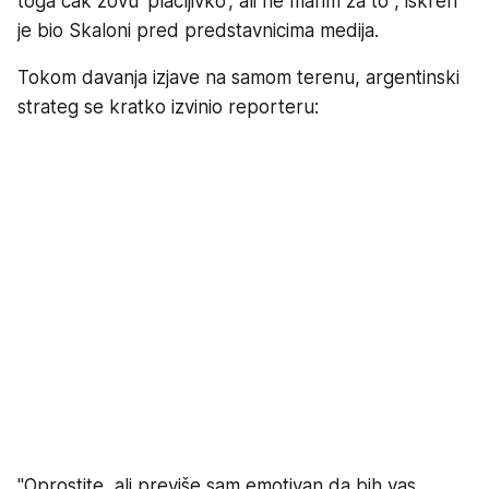
toga čak zovu 'plačljivko', ali ne marim za to", iskren
je bio Skaloni pred predstavnicima medija.
Tokom davanja izjave na samom terenu, argentinski
strateg se kratko izvinio reporteru:
"Oprostite, ali previše sam emotivan da bih vas