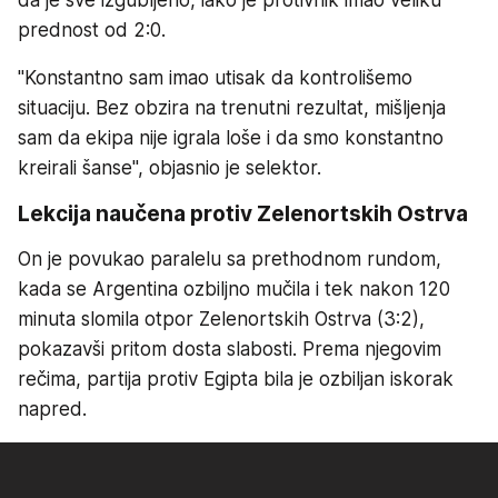
prednost od 2:0.
"Konstantno sam imao utisak da kontrolišemo
situaciju. Bez obzira na trenutni rezultat, mišljenja
sam da ekipa nije igrala loše i da smo konstantno
kreirali šanse", objasnio je selektor.
Lekcija naučena protiv Zelenortskih Ostrva
On je povukao paralelu sa prethodnom rundom,
kada se Argentina ozbiljno mučila i tek nakon 120
minuta slomila otpor Zelenortskih Ostrva (3:2),
pokazavši pritom dosta slabosti. Prema njegovim
rečima, partija protiv Egipta bila je ozbiljan iskorak
napred.