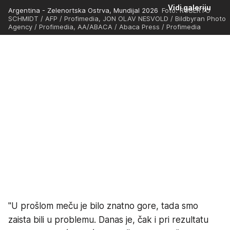
Vidi galeriju
Argentina - Zelenortska Ostrva, Mundijal 2026
Foto: ROBERTO
SCHMIDT / AFP / Profimedia, JON OLAV NESVOLD / Bildbyran Photo
Agency / Profimedia, AA/ABACA / Abaca Press / Profimedia
"U prošlom meču je bilo znatno gore, tada smo
zaista bili u problemu. Danas je, čak i pri rezultatu