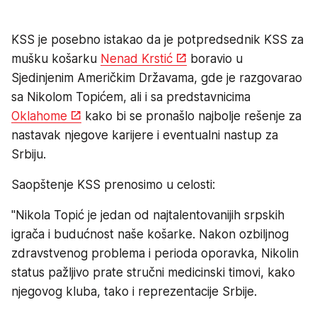
KSS je posebno istakao da je potpredsednik KSS za
mušku košarku
Nenad Krstić
boravio u
Sjedinjenim Američkim Državama, gde je razgovarao
sa Nikolom Topićem, ali i sa predstavnicima
Oklahome
kako bi se pronašlo najbolje rešenje za
nastavak njegove karijere i eventualni nastup za
Srbiju.
Saopštenje KSS prenosimo u celosti:
"Nikola Topić je jedan od najtalentovanijih srpskih
igrača i budućnost naše košarke. Nakon ozbiljnog
zdravstvenog problema i perioda oporavka, Nikolin
status pažljivo prate stručni medicinski timovi, kako
njegovog kluba, tako i reprezentacije Srbije.