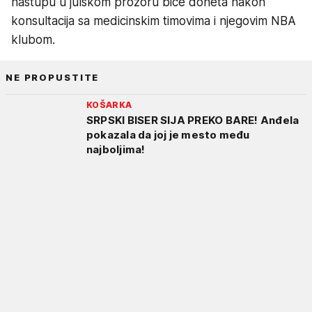
nastupu u julskom prozoru biće doneta nakon
konsultacija sa medicinskim timovima i njegovim NBA
klubom.
NE PROPUSTITE
KOŠARKA
SRPSKI BISER SIJA PREKO BARE! Anđela
pokazala da joj je mesto među
najboljima!