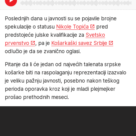
Poslednjih dana u javnosti su se pojavile brojne
spekulacije o statusu
Nikole Topića
pred
predstojeće julske kvalifikacije za
Svetsko
prvenstvo
, pa je
Košarkaški savez Srbije
odlučio je da se zvanično oglasi.
Pitanje da li će jedan od najvećih talenata srpske
košarke biti na raspolaganju reprezentaciji izazvalo
je veliku pažnju javnosti, posebno nakon teškog
perioda oporavka kroz koji je mladi plejmejker
prošao prethodnih meseci.