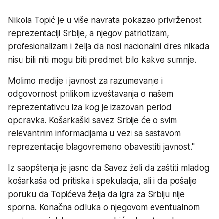
Nikola Topić je u više navrata pokazao privrženost
reprezentaciji Srbije, a njegov patriotizam,
profesionalizam i želja da nosi nacionalni dres nikada
nisu bili niti mogu biti predmet bilo kakve sumnje.
Molimo medije i javnost za razumevanje i
odgovornost prilikom izveštavanja o našem
reprezentativcu iza kog je izazovan period
oporavka. Košarkaški savez Srbije će o svim
relevantnim informacijama u vezi sa sastavom
reprezentacije blagovremeno obavestiti javnost."
Iz saopštenja je jasno da Savez želi da zaštiti mladog
košarkaša od pritiska i spekulacija, ali i da pošalje
poruku da Topićeva želja da igra za Srbiju nije
sporna. Konačna odluka o njegovom eventualnom