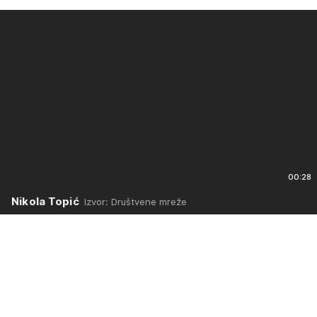
00:28
Nikola Topić
Izvor: Društvene mreže