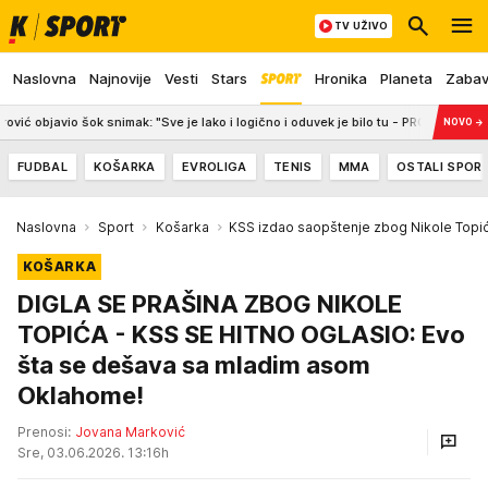
TV UŽIVO
Naslovna
Najnovije
Vesti
Stars
Hronika
Planeta
Zaba
o šok snimak: "Sve je lako i logično i oduvek je bilo tu - PROČITAJ VAŽNO JE!"
NOVO
→
FUDBAL
KOŠARKA
EVROLIGA
TENIS
MMA
OSTALI SPOR
Naslovna
Sport
Košarka
KSS izdao saopštenje zbog Nikole Topi
KOŠARKA
DIGLA SE PRAŠINA ZBOG NIKOLE
TOPIĆA - KSS SE HITNO OGLASIO: Evo
šta se dešava sa mladim asom
Oklahome!
Prenosi:
Jovana Marković
Sre, 03.06.2026. 13:16h