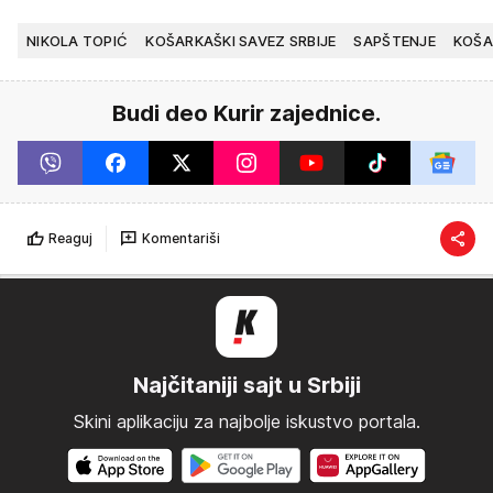
NIKOLA TOPIĆ
KOŠARKAŠKI SAVEZ SRBIJE
SAPŠTENJE
KOŠA
Budi deo Kurir zajednice.
Reaguj
Komentariši
Najčitaniji sajt u Srbiji
Skini aplikaciju za najbolje iskustvo portala.