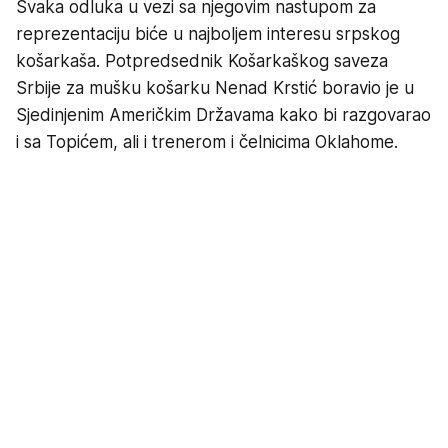
Svaka odluka u vezi sa njegovim nastupom za
reprezentaciju biće u najboljem interesu srpskog
košarkaša. Potpredsednik Košarkaškog saveza
Srbije za mušku košarku Nenad Krstić boravio je u
Sjedinjenim Američkim Državama kako bi razgovarao
i sa Topićem, ali i trenerom i čelnicima Oklahome.