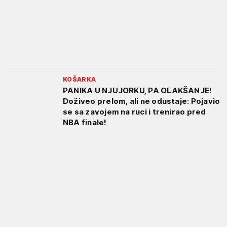
KOŠARKA
PANIKA U NJUJORKU, PA OLAKŠANJE!
Doživeo prelom, ali ne odustaje: Pojavio
se sa zavojem na ruci i trenirao pred
NBA finale!