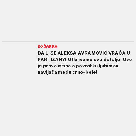
KOŠARKA
DA LI SE ALEKSA AVRAMOVIĆ VRAĆA U
PARTIZAN?! Otkrivamo sve detalje: Ovo
je prava istina o povratku ljubimca
navijača među crno-bele!