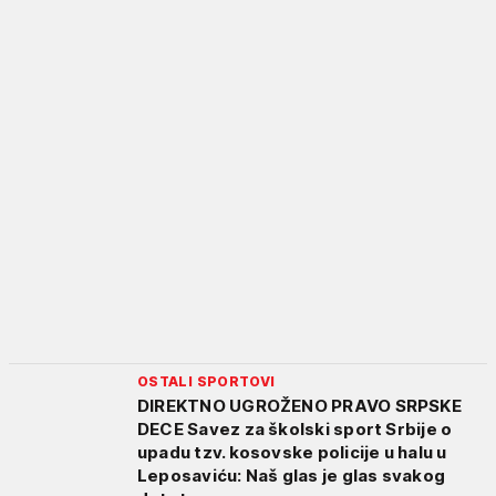
OSTALI SPORTOVI
DIREKTNO UGROŽENO PRAVO SRPSKE
DECE Savez za školski sport Srbije o
upadu tzv. kosovske policije u halu u
Leposaviću: Naš glas je glas svakog