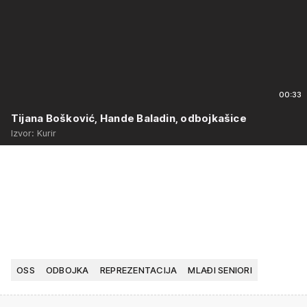
00:33
Tijana Bošković, Hande Baladin, odbojkašice
Izvor: Kurir
OSS
ODBOJKA
REPREZENTACIJA
MLAĐI SENIORI