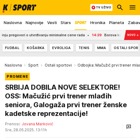
TV UŽIVO
Naslovna
Najnovije
Vesti
Stars
Hronika
Planeta
Zaba
regovori o utvrđivanju minimalne cene rada
14:29
Borova kora puca kao petard
NOVO
→
FUDBAL
KOŠARKA
EVROLIGA
TENIS
MMA
OSTALI SPOR
Naslovna
Sport
Ostali sportovi
Odbojka: Mačužić prvi trener mlađ
PROMENE
SRBIJA DOBILA NOVE SELEKTORE!
OSS: Mačužić prvi trener mlađih
seniora, Galogaža prvi trener ženske
kadetske reprezentacije!
Prenosi:
Jovana Marković
Sre, 28.05.2025. 13:11h