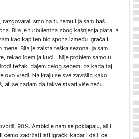
 razgovarali smo na tu temu i ja sam baš
na. Bila je turbulentna zbog kašnjenja plata, a
 sam kao kapiten bio spona između igrača i
o mene. Bila je zaista teška sezona, ja sam
e, rekao idem ja kući... Nije problem samo u
rirodi težak, dajem celog sebem, pa kada taj
e ovo vredi. Na kraju se sve završilo kako
š, ali se nadam da takve stvari više neću
orili, 90%. Ambicije nam se poklapaju, ali i
 ćemo zadržati isti igrački kadar i da li će