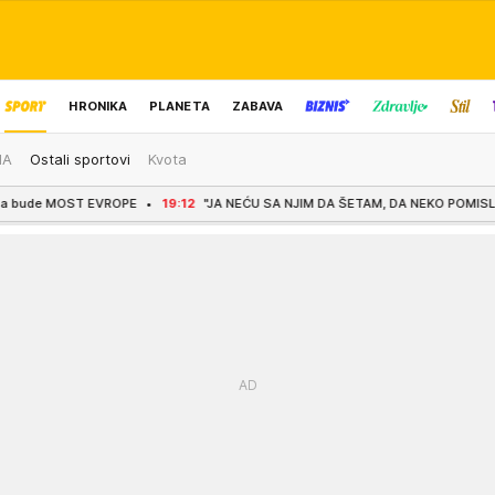
HRONIKA
PLANETA
ZABAVA
MA
Ostali sportovi
Kvota
IZBOR UREDNIKA
PE
19:12
"JA NEĆU SA NJIM DA ŠETAM, DA NEKO POMISLI DA SMO DRUGARI" Vuč