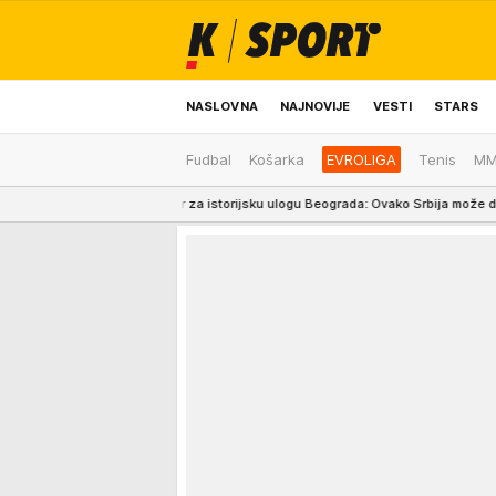
NASLOVNA
NAJNOVIJE
VESTI
STARS
Fudbal
Košarka
EVROLIGA
Tenis
M
ODRŽIVA BUDUĆNOST
REGION
NEWS
ra prostor za istorijsku ulogu Beograda: Ovako Srbija može da bude MOST EVRO