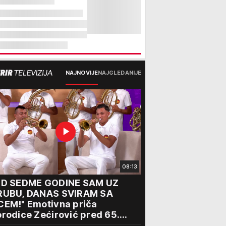
NAJNOVIJE
NAJGLEDANIJE
08:13
OD SEDME GODINE SAM UZ
RUBU, DANAS SVIRAM SA
CEM!" Emotivna priča
rodice Zećirović pred 65.
bor trubača u Guči