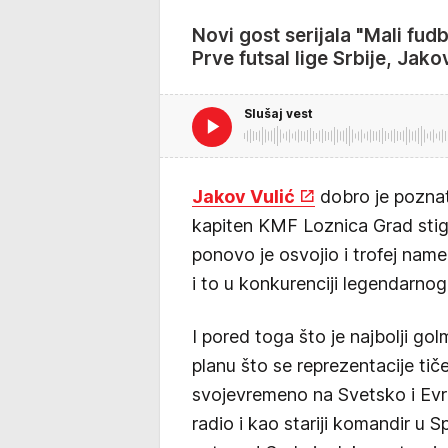
Novi gost serijala "Mali fudb
Prve futsal lige Srbije, Jako
Slušaj vest
Jakov Vulić
dobro je poznat
kapiten KMF Loznica Grad stig
ponovo je osvojio i trofej name
i to u konkurenciji legendarno
I pored toga što je najbolji gol
planu što se reprezentacije tič
svojevremeno na Svetsko i Evro
radio i kao stariji komandir u 