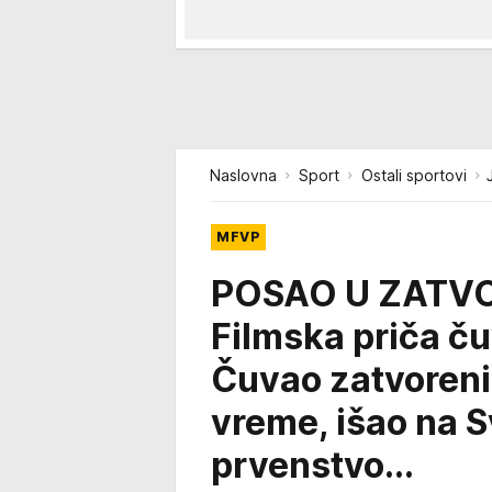
Naslovna
Sport
Ostali sportovi
MFVP
POSAO U ZATVO
Filmska priča č
Čuvao zatvorenik
vreme, išao na S
prvenstvo...