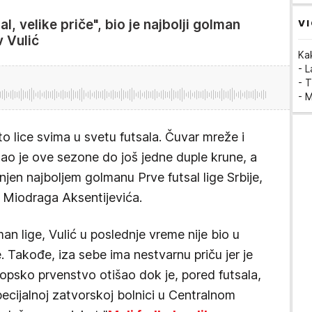
al, velike priče", bio je najbolji golman
VI
v Vulić
Ka
- 
- T
- 
o lice svima u svetu futsala. Čuvar mreže i
ao je ove sezone do još jedne duple krune, a
njen najboljem golmanu Prve futsal lige Srbije,
g Miodraga Aksentijevića.
man lige, Vulić u poslednje vreme nije bio u
e. Takođe, iza sebe ima nestvarnu priču jer je
psko prvenstvo otišao dok je, pored futsala,
Specijalnoj zatvorskoj bolnici u Centralnom