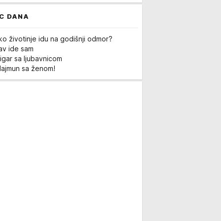
C DANA
ko životinje idu na godišnji odmor?
Lav ide sam
igar sa ljubavnicom
Majmun sa ženom!