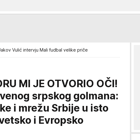
Jakov Vulić intervju Mali fudbal velike priče
RU MI JE OTVORIO OČI!
uvenog srpskog golmana:
e i mrežu Srbije u isto
vetsko i Evropsko