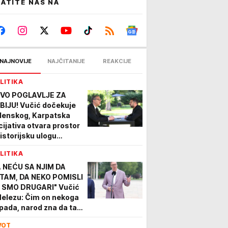
ATITE NAS NA
NAJNOVIJE
NAJČITANIJE
REAKCIJE
LITIKA
VO POGLAVLJE ZA
BIJU! Vučić dočekuje
lenskog, Karpatska
icijativa otvara prostor
 istorijsku ulogu
ograda: Ovako Srbija
LITIKA
že da bude MOST
ROPE
A NEĆU SA NJIM DA
TAM, DA NEKO POMISLI
 SMO DRUGARI" Vučić
Helezu: Čim on nekoga
pada, narod zna da taj
ko mnogo vredi
VOT