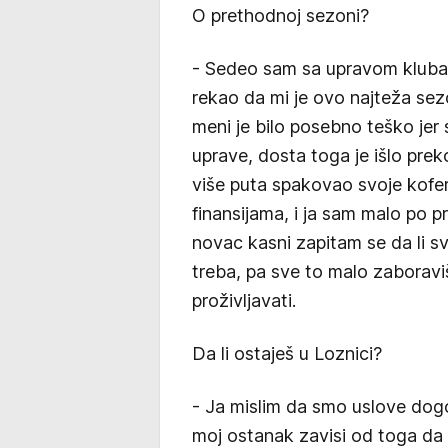
O prethodnoj sezoni?
- Sedeo sam sa upravom kluba,
rekao da mi je ovo najteža sezo
meni je bilo posebno teško jer
uprave, dosta toga je išlo prek
više puta spakovao svoje kofer
finansijama, i ja sam malo po p
novac kasni zapitam se da li sv
treba, pa sve to malo zaboravi
proživljavati.
Da li ostaješ u Loznici?
- Ja mislim da smo uslove dogov
moj ostanak zavisi od toga da li