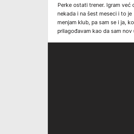
Perke ostati trener. Igram već 
nekada i na šest meseci i to j
menjam klub, pa sam se i ja, k
prilagođavam kao da sam nov 