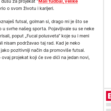
 dušu za projekat "
Mali fudbal, velike
rio o svom životu i karijeri.
oznaješ futsal, golman si, drago mi je što se
o u svrhe našeg sporta. Pojavljivale su se neke
isali, poput „Fucal polusveta“ koje su i meni
li nisam podržavao taj rad. Kad je neko
ako pozitivniji način da promoviše futsal.
 ovaj projekat koji će sve dići na jedan novi,