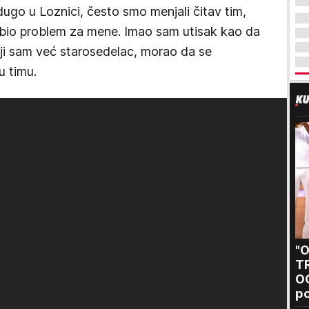
dugo u Loznici, često smo menjali čitav tim,
e bio problem za mene. Imao sam utisak kao da
oji sam već starosedelac, morao da se
u timu.
"
T
O
po
Sa