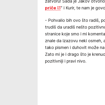
zatvoru! Sada je Jakov otvorio
priče
" i Kurir, te nam je govo
- Pohvalio bih ovo što radiš, p
trudiš da uradiš nešto pozitivn
stranice koje smo i mi komentar
znale da izazovu neki osmeh, a
tako pismen i duhovit može na j
Zato mi je i drago što je krenuo
pozitivniji i pravi nivo.