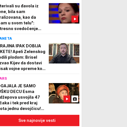
terivali su đavola iz
ne, bila sam
ralizovana, kao da
sam u svom telu":
tresno svedočenje
vatice o sekti, oglasila
ANETA
 i njena majka tvrdi da
že
RAJINA IPAK DOBIJA
KETE! Apeli Zelenskog
odili plodom: Brisel
zvao Kijev da dostavi
isak vojne opreme koja
 je potrebna
ARS
GAJALA JE SAMO
ŠKU DECU Esma
džepova usvojila 47
čaka i tek pred kraj
vota jednu devojčicu!
d je jasno i zbog čega
Sve najnovije vesti