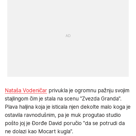
Nataša Vodeničar
privukla je ogromnu pažnju svojim
stajlingom čim je stala na scenu "Zvezda Granda".
Plava haljina koja je isticala njen dekolte malo koga je
ostavila ravnodušnim, pa je muk progutao studio
pošto joj je Đorđe David poručio "da se potrudi da
ne dolazi kao Mocart kugla".