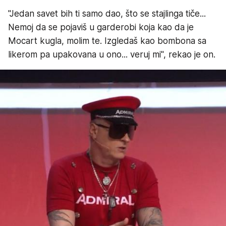
"Jedan savet bih ti samo dao, što se stajlinga tiče...
Nemoj da se pojaviš u garderobi koja kao da je
Mocart kugla, molim te. Izgledaš kao bombona sa
likerom pa upakovana u ono... veruj mi", rekao je on.