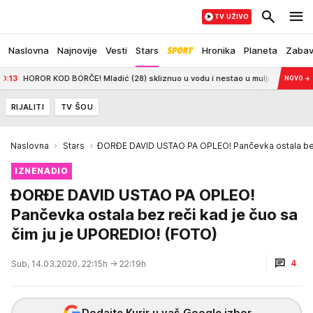
TV UŽIVO
Naslovna
Najnovije
Vesti
Stars
Hronika
Planeta
Zaba
OR KOD BORČE! Mladić (28) skliznuo u vodu i nestao u mulju: Drugovi gledali k
NOVO
→
RIJALITI
TV ŠOU
Naslovna
Stars
ĐORĐE DAVID USTAO PA OPLEO! Pančevka ostala bez 
IZNENADIO
ĐORĐE DAVID USTAO PA OPLEO!
Pančevka ostala bez reči kad je čuo sa
čim ju je UPOREDIO! (FOTO)
4
Sub, 14.03.2020. 22:15h
→ 22:19h
Dodajte Kurir u vaš Google izbor