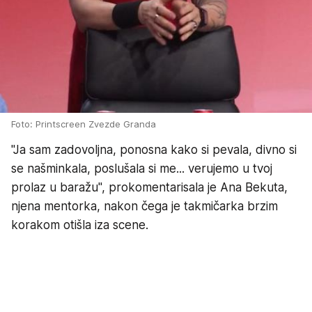
Foto: Printscreen Zvezde Granda
"Ja sam zadovoljna, ponosna kako si pevala, divno si
se našminkala, poslušala si me... verujemo u tvoj
prolaz u baražu", prokomentarisala je Ana Bekuta,
njena mentorka, nakon čega je takmičarka brzim
korakom otišla iza scene.