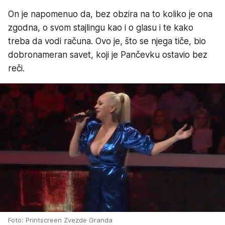
On je napomenuo da, bez obzira na to koliko je ona
zgodna, o svom stajlingu kao i o glasu i te kako
treba da vodi računa. Ovo je, što se njega tiče, bio
dobronameran savet, koji je Pančevku ostavio bez
reči.
Foto: Printscreen Zvezde Granda