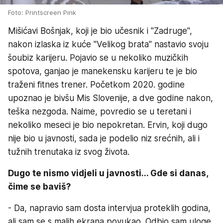
Foto: Printscreen Pink
Mišićavi Bošnjak, koji je bio učesnik i "Zadruge",
nakon izlaska iz kuće "Velikog brata" nastavio svoju
šoubiz karijeru. Pojavio se u nekoliko muzičkih
spotova, ganjao je manekensku karijeru te je bio
traženi fitnes trener. Početkom 2020. godine
upoznao je bivšu Mis Slovenije, a dve godine nakon,
teška nezgoda. Naime, povredio se u teretani i
nekoliko meseci je bio nepokretan. Ervin, koji dugo
nije bio u javnosti, sada je podelio niz srećnih, ali i
tužnih trenutaka iz svog života.
Dugo te nismo vidjeli u javnosti... Gde si danas,
čime se baviš?
- Da, napravio sam dosta intervjua proteklih godina,
ali sam se s malih ekrana povukao. Odbio sam uloge