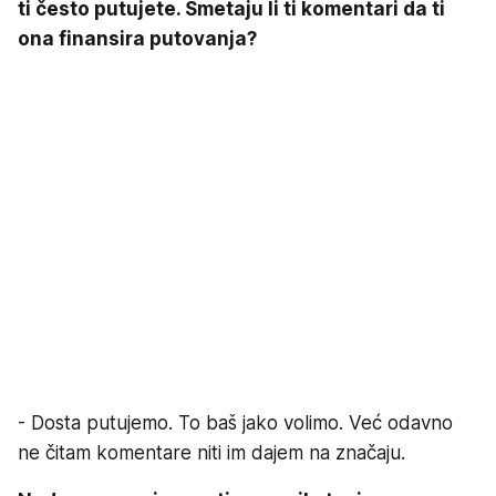
ti često putujete. Smetaju li ti komentari da ti
ona finansira putovanja?
- Dosta putujemo. To baš jako volimo. Već odavno
ne čitam komentare niti im dajem na značaju.