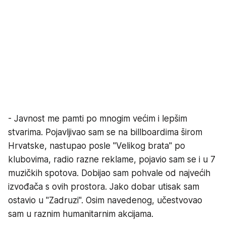
- Javnost me pamti po mnogim većim i lepšim
stvarima. Pojavljivao sam se na billboardima širom
Hrvatske, nastupao posle "Velikog brata" po
klubovima, radio razne reklame, pojavio sam se i u 7
muzičkih spotova. Dobijao sam pohvale od najvećih
izvođača s ovih prostora. Jako dobar utisak sam
ostavio u "Zadruzi". Osim navedenog, učestvovao
sam u raznim humanitarnim akcijama.