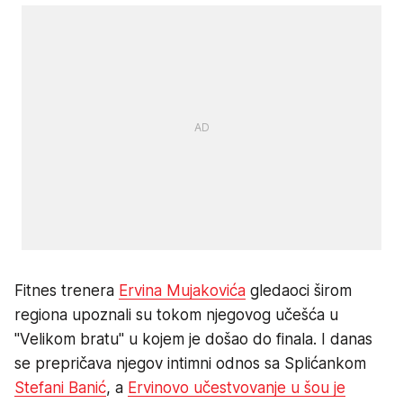
Fitnes trenera
Ervina Mujakovića
gledaoci širom
regiona upoznali su tokom njegovog učešća u
"Velikom bratu" u kojem je došao do finala. I danas
se prepričava njegov intimni odnos sa Splićankom
Stefani Banić
, a
Ervinovo učestvovanje u šou je