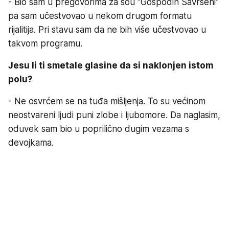
- Bio sam u pregovorima za šou "Gospodin Savršeni"
pa sam učestvovao u nekom drugom formatu
rijalitija. Pri stavu sam da ne bih više učestvovao u
takvom programu.
Jesu li ti smetale glasine da si naklonjen istom
polu?
- Ne osvrćem se na tuđa mišljenja. To su većinom
neostvareni ljudi puni zlobe i ljubomore. Da naglasim,
oduvek sam bio u poprilično dugim vezama s
devojkama.