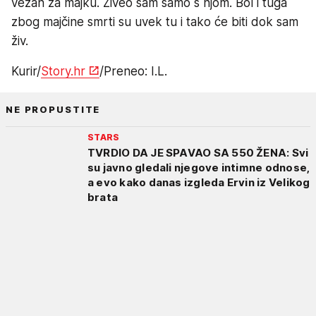
vezan za majku. Živeo sam samo s njom. Bol i tuga
zbog majčine smrti su uvek tu i tako će biti dok sam
živ.
Kurir/
Story.hr
/Preneo: I.L.
NE PROPUSTITE
STARS
TVRDIO DA JE SPAVAO SA 550 ŽENA: Svi
su javno gledali njegove intimne odnose,
a evo kako danas izgleda Ervin iz Velikog
brata