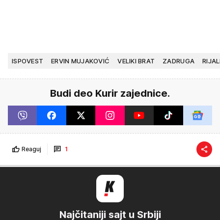
ISPOVEST
ERVIN MUJAKOVIĆ
VELIKI BRAT
ZADRUGA
RIJAL
Budi deo Kurir zajednice.
Reaguj
1
Najčitaniji sajt u Srbiji