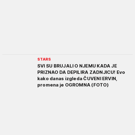
STARS
SVI SU BRUJALI O NJEMU KADA JE
PRIZNAO DA DEPILIRA ZADNJICU! Evo
kako danas izgleda ČUVENI ERVIN,
promena je OGROMNA (FOTO)