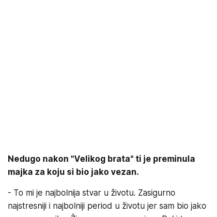
Nedugo nakon "Velikog brata" ti je preminula
majka za koju si bio jako vezan.
- To mi je najbolnija stvar u životu. Zasigurno
najstresniji i najbolniji period u životu jer sam bio jako