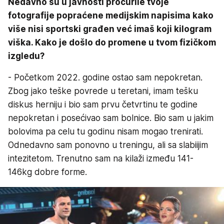
Nedavno su u javnosti procurile tvoje
fotografije popraćene medijskim napisima kako
više nisi sportski građen već imaš koji kilogram
viška. Kako je došlo do promene u tvom fizičkom
izgledu?
- Početkom 2022. godine ostao sam nepokretan.
Zbog jako teške povrede u teretani, imam tešku
diskus herniju i bio sam prvu četvrtinu te godine
nepokretan i posećivao sam bolnice. Bio sam u jakim
bolovima pa celu tu godinu nisam mogao trenirati.
Odnedavno sam ponovno u treningu, ali sa slabiijim
intezitetom. Trenutno sam na kilaži između 141-
146kg dobre forme.