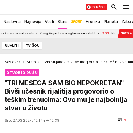
TV UŽIVO
Naslovna
Najnovije
Vesti
Stars
Hronika
Planeta
Zaba
 sa lica: Zbog Argentinca oglasio se i klub!
7:21
PRONAĐENO TELO MUŠKARCA
NOVO
→
RIJALITI
TV ŠOU
Naslovna
Stars
Ervin Mujaković iz "Velikog brata" o najtežim životn
OTVORIO DUŠU
"TRI MESECA SAM BIO NEPOKRETAN"
Bivši učesnik rijalitija progovorio o
teškim trenucima: Ovo mu je najbolnija
stvar u životu
1
Sre, 27.03.2024. 12:14h
→ 12:38h