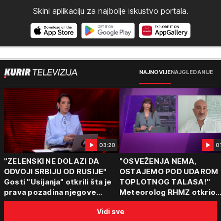
Skini aplikaciju za najbolje iskustvo portala.
NAJNOVIJE
NAJGLEDANIJE
03:20
0
"ZELENSKI NE DOLAZI DA
"OSVEŽENJA NEMA,
ODVOJI SRBIJU OD RUSIJE"
OSTAJEMO POD UDAROM
Gosti "Usijanja" otkrili šta je
TOPLOTNOG TALASA!"
prava pozadina njegove
Meteorolog RHMZ otkrio
posete Beogradu
kakvo vreme nas čeka do
Vidi sve
kraja avgusta