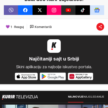
1
·
Reaguj
Komentariši
Najčitaniji sajt u Srbiji
Skini aplikaciju za najbolje iskustvo portala.
NAJNOVIJE
NAJGLEDANIJE