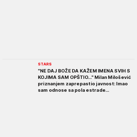
STARS
"NE DAJ BOŽE DA KAŽEM IMENA SVIH S
KOJIMA SAM OPŠTIO..." Milan Milošević
priznanjem zaprepastio javnost: Imao
sam odnose sa pola estrade...