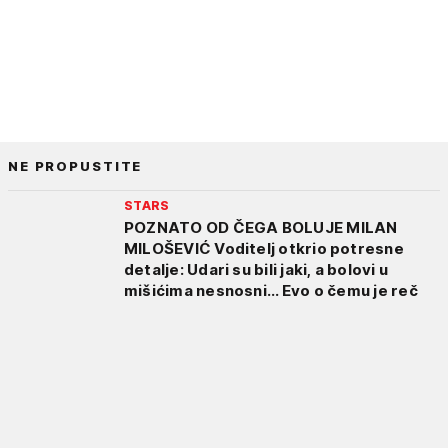
NE PROPUSTITE
STARS
POZNATO OD ČEGA BOLUJE MILAN
MILOŠEVIĆ Voditelj otkrio potresne
detalje: Udari su bili jaki, a bolovi u
mišićima nesnosni... Evo o čemu je reč