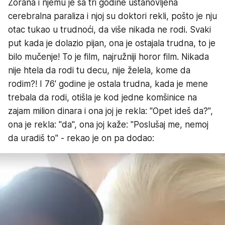
Zorana i njemu je sa tri godine ustanovljena
cerebralna paraliza i njoj su doktori rekli, pošto je nju
otac tukao u trudnoći, da više nikada ne rodi. Svaki
put kada je dolazio pijan, ona je ostajala trudna, to je
bilo mučenje! To je film, najružniji horor film. Nikada
nije htela da rodi tu decu, nije želela, kome da
rodim?! I 76' godine je ostala trudna, kada je mene
trebala da rodi, otišla je kod jedne komšinice na
zajam milion dinara i ona joj je rekla: "Opet ideš da?",
ona je rekla: "da", ona joj kaže: "Poslušaj me, nemoj
da uradiš to" - rekao je on pa dodao: