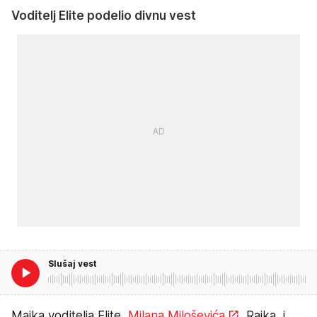
Voditelj Elite podelio divnu vest
Slušaj vest
Majka voditelja Elite,
Milana Miloševića
, Rajka, i