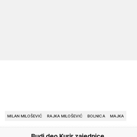
MILAN MILOŠEVIĆ
RAJKA MILOŠEVIĆ
BOLNICA
MAJKA
Budi deo Kurir zajednice.