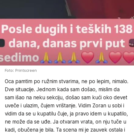
Foto: Printscreen
Oca pamtim po ružnim stvarima, ne po lepim, nimalo.
Dve situacije. Jednom kada sam došao, mislim da
sam išao na neku sekciju, došao sam kući oko devet
uveče i ulazim, čujem vrištanje. Vidim Zoran u sobi i
vidim da se u kupatilu čuje, ja pravo idem u kupatilo,
ne može da se uđe. Ja otvaram vrata, on nju tuče u
kadi, obučena je bila. Ta scena mi je zauvek ostala i