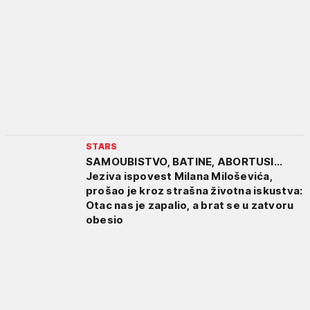
STARS
SAMOUBISTVO, BATINE, ABORTUSI...
Jeziva ispovest Milana Miloševića,
prošao je kroz strašna životna iskustva:
Otac nas je zapalio, a brat se u zatvoru
obesio