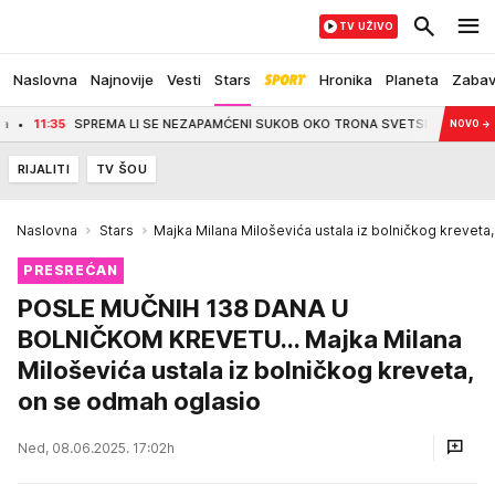
TV UŽIVO
Naslovna
Najnovije
Vesti
Stars
Hronika
Planeta
Zaba
SPREMA LI SE NEZAPAMĆENI SUKOB OKO TRONA SVETSKOG FUDBALA! Posle serije sn
NOVO
→
RIJALITI
TV ŠOU
Naslovna
Stars
Majka Milana Miloševića ustala iz bolničkog kreveta
PRESREĆAN
POSLE MUČNIH 138 DANA U
BOLNIČKOM KREVETU... Majka Milana
Miloševića ustala iz bolničkog kreveta,
on se odmah oglasio
Ned, 08.06.2025. 17:02h