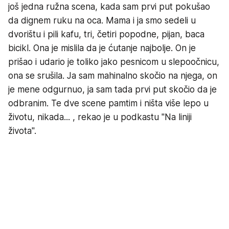
još jedna ružna scena, kada sam prvi put pokušao
da dignem ruku na oca. Mama i ja smo sedeli u
dvorištu i pili kafu, tri, četiri popodne, pijan, baca
bicikl. Ona je mislila da je ćutanje najbolje. On je
prišao i udario je toliko jako pesnicom u slepoočnicu,
ona se srušila. Ja sam mahinalno skočio na njega, on
je mene odgurnuo, ja sam tada prvi put skočio da je
odbranim. Te dve scene pamtim i ništa više lepo u
životu, nikada... , rekao je u podkastu "Na liniji
života".