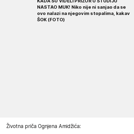
KADA SU VIDELI PRIZOR U STUDIJU
NASTAO MUK! Niko nije ni sanjao da se
ovo nalazi na njegovim stopalima, kakav
ŠOK (FOTO)
Životna priča Ognjena Amidžića: