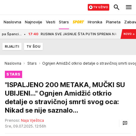
TV UŽIVO
Naslovna
Najnovije
Vesti
Stars
Hronika
Planeta
Zaba
nci...
17:40
RUSIMA SVE JASNIJE ŠTA PUTIN SPREMA NA JESEN? Evo šta pok
NOVO
→
RIJALITI
TV ŠOU
Naslovna
Stars
Ognjen Amidžić otkrio detalje o stravičnoj smrti svo
STARS
"ISPALJENO 200 METAKA, MUČKI SU
UBIJENI..." Ognjen Amidžić otkrio
detalje o stravičnoj smrti svog oca:
Nikad se nije saznalo...
Prenosi:
Naja Vještica
Sre, 09.07.2025. 12:56h