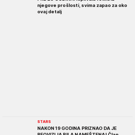
njegove prošlosti, svima zapao za oko
ovaj detalj
STARS
NAKON 19 GODINA PRIZNAO DA JE
BEOVIZIJA BILA NAMEŠTENA! Član