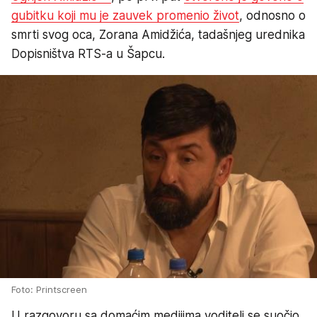
gubitku koji mu je zauvek promenio život
, odnosno o
smrti svog oca, Zorana Amidžića, tadašnjeg urednika
Dopisništva RTS-a u Šapcu.
Foto: Printscreen
U razgovoru sa domaćim medijima voditelj se suočio