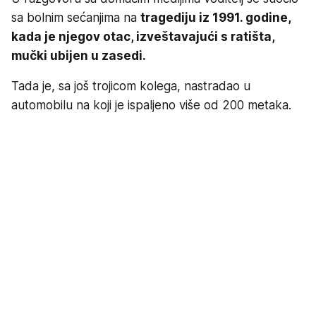
sa bolnim sećanjima na
tragediju iz 1991. godine,
kada je njegov otac, izveštavajući s ratišta,
mučki ubijen u zasedi.
Tada je, sa još trojicom kolega, nastradao u
automobilu na koji je ispaljeno više od 200 metaka.