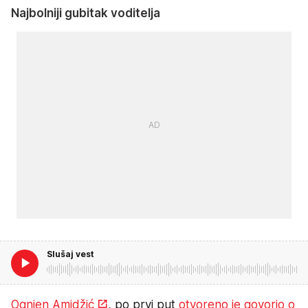
Najbolniji gubitak voditelja
Slušaj vest
Ognjen Amidžić
, po prvi put
otvoreno je govorio o