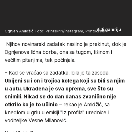
Vidi galeriju
Ognjen Amidžić
Foto: Printskrin/Instagram, Printscreen
Njihov novinarski zadatak nasilno je prekinut, dok je
Ognjenova lična borba, ona sa tugom, tišinom i
večitim pitanjima, tek počinjala.
– Kad se vraćao sa zadatka, bila je ta zaseda.
Ubijeni su i on i trojica kolega koji su bili sa njim
u autu. Ukradena je sva oprema, sve što su
snimili. Nikad se do dan danas zvanično nije
otkrilo ko je to učinio
– rekao je Amidžić, sa
knedlom u grlu u emisiji "Iz profila" urednice i
voditeljke Vesne Milanović.