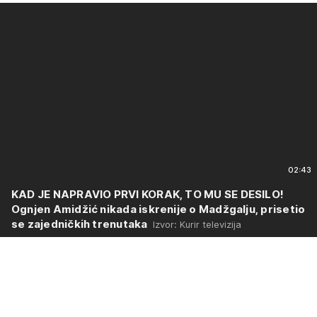
02:43
KAD JE NAPRAVIO PRVI KORAK, TO MU SE DESILO!
Ognjen Amidžić nikada iskrenije o Madžgalju, prisetio
se zajedničkih trenutaka
Izvor: Kurir televizija