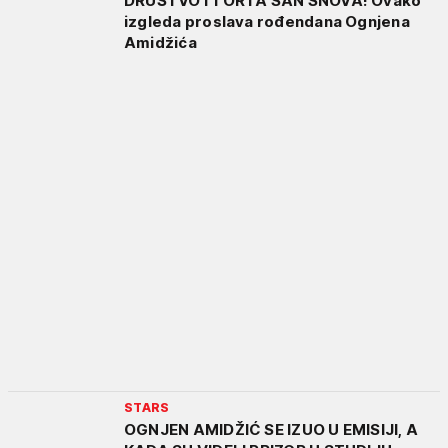
DRUŠTVO I TORTA SAN SNOVA! Ovako
izgleda proslava rođendana Ognjena
Amidžića
STARS
OGNJEN AMIDŽIĆ SE IZUO U EMISIJI, A