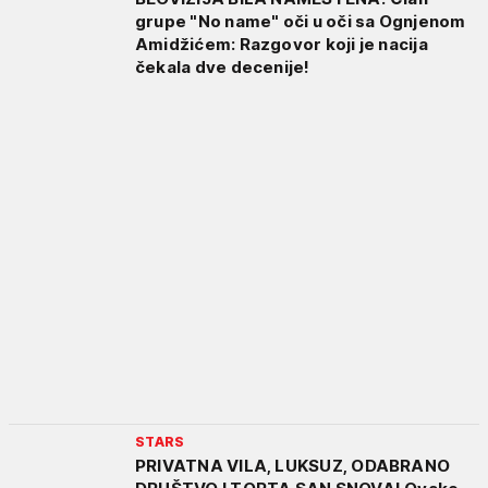
grupe "No name" oči u oči sa Ognjenom
Amidžićem: Razgovor koji je nacija
čekala dve decenije!
STARS
PRIVATNA VILA, LUKSUZ, ODABRANO