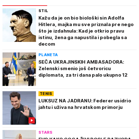
STIL
Kažu da je on bio biološki sin Adolfa
Hitlera, majka mu sve priznala pre nego
što je izdahnula: Kad je otkrio pravu
istinu, žena ga napustila i pobegla sa
decom
PLANETA
SEČA UKRAJINSKIH AMBASADORA:
Zelenski smenio još četvoricu
diplomata, za tri dana palo ukupno 12
TENIS
LUKSUZ NA JADRANU: Federer usidrio
jahtu i uživa na hrvatskom primorju
STARS