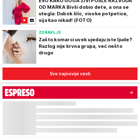
EVO KAKO GOGA ŽIVI POSLE RAZVODA
OD MARKA Bivši dobio dete, a ona se
utegla: Dubok šlic, visoke potpetice,
sija kao nikad! (FOTO)
ZDRAVLJE
Zašto komarci uvek ujedaju iste ljude?
Razlog nije krvna grupa, već nešto
drugo
Sve najnovije vesti