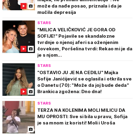
može da nađe posao, priznala i da je
mučila depresija
STARS
"MILICA VELIČKOVIĆ JE GORA OD
SOFIJE!" Pojavile se skandalozne
tvrdnje o njenoj aferi sa oženjenim
čovekom, Poršelina tvrdi: Rekao mi je da
je s njom...
STARS
"OSTAVIO JU JE NA CEDILU" Majka
Sofije Janićijević se oglasila i otkrila sve
o Danetu (70): "Može da joj bude deda"
Brankica zgožena: Dno dna!
STARS
TERZA NA KOLENIMA MOLI MILICU DA
MU OPROSTI: Sve si bila u pravu, Sofija
je sa mnom iz koristi! Moli i Uroša