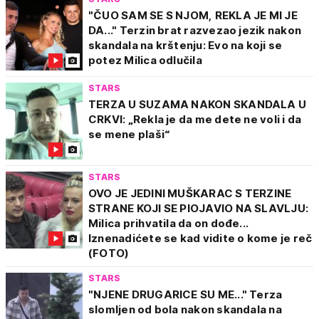
"ČUO SAM SE S NJOM, REKLA JE MI JE
DA..." Terzin brat razvezao jezik nakon
skandala na krštenju: Evo na koji se
potez Milica odlučila
STARS
TERZA U SUZAMA NAKON SKANDALA U
CRKVI: „Rekla je da me dete ne voli i da
se mene plaši“
STARS
OVO JE JEDINI MUŠKARAC S TERZINE
STRANE KOJI SE PIOJAVIO NA SLAVLJU:
Milica prihvatila da on dođe...
Iznenadićete se kad vidite o kome je reč
(FOTO)
STARS
"NJENE DRUGARICE SU ME..." Terza
slomljen od bola nakon skandala na