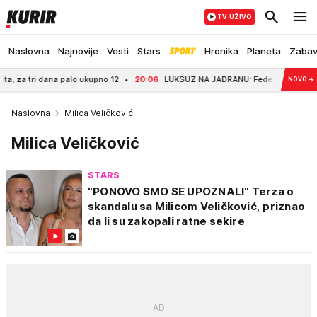
TV UŽIVO
Naslovna
Najnovije
Vesti
Stars
Hronika
Planeta
Zaba
 dana palo ukupno 12
20:06
LUKSUZ NA JADRANU: Federer usidrio jahtu i uži
NOVO
→
Naslovna
Milica Veličković
Milica Veličković
STARS
"PONOVO SMO SE UPOZNALI" Terza o
skandalu sa Milicom Veličković, priznao
da li su zakopali ratne sekire