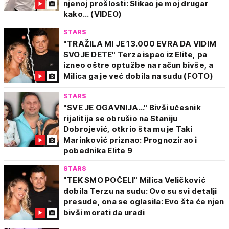
njenoj prošlosti: Slikao je moj drugar
kako… (VIDEO)
STARS
"TRAŽILA MI JE 13.000 EVRA DA VIDIM
SVOJE DETE" Terza ispao iz Elite, pa
izneo oštre optužbe na račun bivše, a
Milica ga je već dobila na sudu (FOTO)
STARS
"SVE JE OGAVNIJA..." Bivši učesnik
rijalitija se obrušio na Staniju
Dobrojević, otkrio šta mu je Taki
Marinković priznao: Prognozirao i
pobednika Elite 9
STARS
"TEK SMO POČELI" Milica Veličković
dobila Terzu na sudu: Ovo su svi detalji
presude, ona se oglasila: Evo šta će njen
bivši morati da uradi