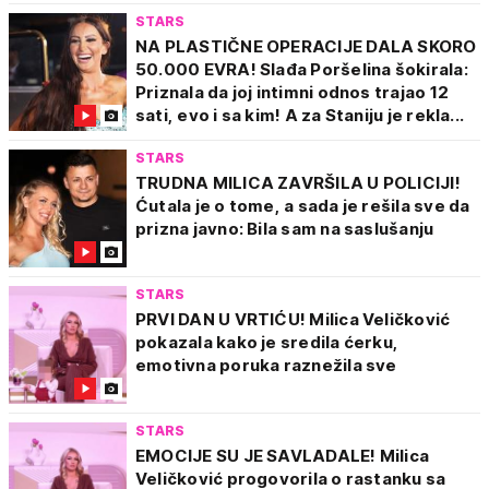
STARS
NA PLASTIČNE OPERACIJE DALA SKORO
50.000 EVRA! Slađa Poršelina šokirala:
Priznala da joj intimni odnos trajao 12
sati, evo i sa kim! A za Staniju je rekla...
STARS
TRUDNA MILICA ZAVRŠILA U POLICIJI!
Ćutala je o tome, a sada je rešila sve da
prizna javno: Bila sam na saslušanju
STARS
PRVI DAN U VRTIĆU! Milica Veličković
pokazala kako je sredila ćerku,
emotivna poruka raznežila sve
STARS
EMOCIJE SU JE SAVLADALE! Milica
Veličković progovorila o rastanku sa