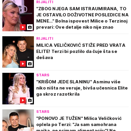
RIJALITI
"ZBOG NJEGA SAM ISTRAUMIRANA, TO
JE OSTAVILO DOŽIVOTNE POSLEDICE NA
MENE..." Bolna ispovest Milice o Terzinoj
prevari: Ove detalje niko nije znao
RIJALITI
MILICA VELIČKOVIĆ STIŽE PRED VRATA
ELITE! Terzi bi pozlilo da čuje šta se
dešava
STARS
"KRIŠOM JEDE SLANINU" Asminu više
niko ništa ne veruje, bivša učesnica Elite
ga skroz razotkrila
STARS
"PONOVO JE TUŽEN" Milica Veličković
oplela po Terzi: "Ja sam samohrana
majka, ne primam alimentaciju"! Ne