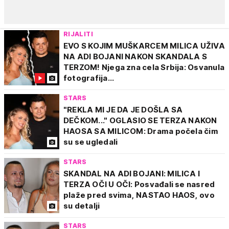
RIJALITI
EVO S KOJIM MUŠKARCEM MILICA UŽIVA
NA ADI BOJANI NAKON SKANDALA S
TERZOM! Njega zna cela Srbija: Osvanula
fotografija...
STARS
"REKLA MI JE DA JE DOŠLA SA
DEČKOM..." OGLASIO SE TERZA NAKON
HAOSA SA MILICOM: Drama počela čim
su se ugledali
STARS
SKANDAL NA ADI BOJANI: MILICA I
TERZA OČI U OČI: Posvađali se nasred
plaže pred svima, NASTAO HAOS, ovo
su detalji
STARS