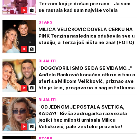
Terzom koji je došao prerano - Ja sam
se rastala kad sam najviše volela
STARS
MILICA VELIČKOVIĆ DOVELA ĆERKU NA
PINK Terzina naslednica oduševila sve u
studiju, a Terza još ništa ne zna! (FOTO)
RIJALITI
"DOGOVORILI SMO SE DA SE VIĐAMO..."
Anđelo Ranković konačno otkrio istinu o
aferi sa Milicom Veličković, priznao sve
što je krio, progovorio o nagim fotkama
RIJALITI
"ODJEDNOM JE POSTALA SVETICA,
KADA?!" Bivša zadrugarka razvezala
jezik i bez milosti urnisala Milicu
Veličković, pale žestoke prozivke!
STARS