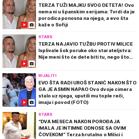
TERZA TUŽI MAJKU SVOG DETETA! Ovo
nema ni u španskim serijama: Tvrdi da je
porodica ponosna na njega, a evo šta
kaže o Sofiji
STARS
TERZA NAJAVIO TUŽBU PROTIV MILICE
Isplivale šok poruke oko starateljstva:
Nije meni što će dete biti tu, nego što...
RIJALITI
EVO ŠTA RADI UROŠ STANIĆ NAKON ŠTO
GA JE ASMIN NAPAO Ovo dvoje cimera
stalo uz njega, uputili mu tople reči,
imaju i povod (FOTO)
STARS
“DVA MESECA NAKON POROĐAJA
IMALA JE INTIMNE ODNOSE SA OVIM
ČOVEKOM” Terza brutalno o Milici i