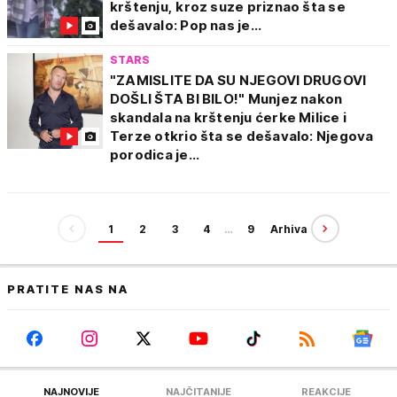
krštenju, kroz suze priznao šta se
dešavalo: Pop nas je...
STARS
"ZAMISLITE DA SU NJEGOVI DRUGOVI
DOŠLI ŠTA BI BILO!" Munjez nakon
skandala na krštenju ćerke Milice i
Terze otkrio šta se dešavalo: Njegova
porodica je...
1
2
3
4
…
9
Arhiva
PRATITE NAS NA
NAJNOVIJE
NAJČITANIJE
REAKCIJE