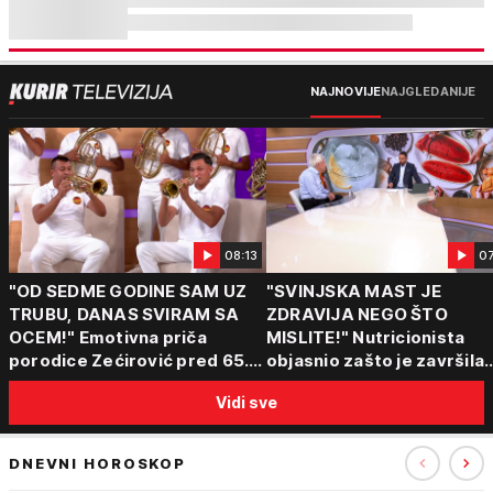
NAJNOVIJE
NAJGLEDANIJE
08:13
0
"OD SEDME GODINE SAM UZ
"SVINJSKA MAST JE
TRUBU, DANAS SVIRAM SA
ZDRAVIJA NEGO ŠTO
OCEM!" Emotivna priča
MISLITE!" Nutricionista
porodice Zećirović pred 65.
objasnio zašto je završila
Sabor trubača u Guči
među najzdravijim
Vidi sve
namirnicama i šta obavez
jesti leti, a šta preskočiti
DNEVNI HOROSKOP