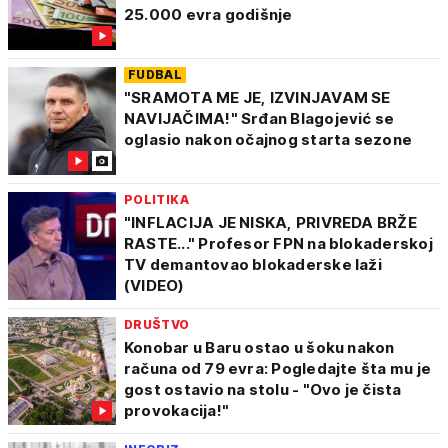
25.000 evra godišnje
FUDBAL
"SRAMOTA ME JE, IZVINJAVAM SE
NAVIJAČIMA!" Srđan Blagojević se
oglasio nakon očajnog starta sezone
POLITIKA
"INFLACIJA JE NISKA, PRIVREDA BRŽE
RASTE..." Profesor FPN na blokaderskoj
TV demantovao blokaderske laži
(VIDEO)
DRUŠTVO
Konobar u Baru ostao u šoku nakon
računa od 79 evra: Pogledajte šta mu je
gost ostavio na stolu - "Ovo je čista
provokacija!"