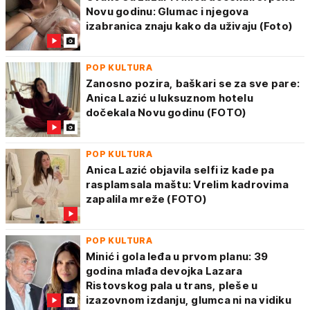
Novu godinu: Glumac i njegova
izabranica znaju kako da uživaju (Foto)
POP KULTURA
Zanosno pozira, baškari se za sve pare:
Anica Lazić u luksuznom hotelu
dočekala Novu godinu (FOTO)
POP KULTURA
Anica Lazić objavila selfi iz kade pa
rasplamsala maštu: Vrelim kadrovima
zapalila mreže (FOTO)
POP KULTURA
Minić i gola leđa u prvom planu: 39
godina mlađa devojka Lazara
Ristovskog pala u trans, pleše u
izazovnom izdanju, glumca ni na vidiku