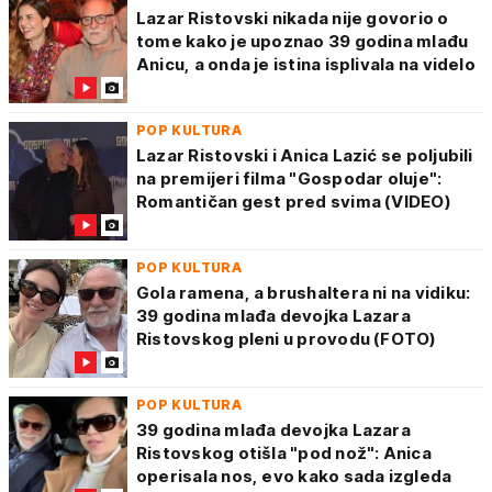
Lazar Ristovski nikada nije govorio o
tome kako je upoznao 39 godina mlađu
Anicu, a onda je istina isplivala na videlo
POP KULTURA
Lazar Ristovski i Anica Lazić se poljubili
na premijeri filma "Gospodar oluje":
Romantičan gest pred svima (VIDEO)
POP KULTURA
Gola ramena, a brushaltera ni na vidiku:
39 godina mlađa devojka Lazara
Ristovskog pleni u provodu (FOTO)
POP KULTURA
39 godina mlađa devojka Lazara
Ristovskog otišla "pod nož": Anica
operisala nos, evo kako sada izgleda