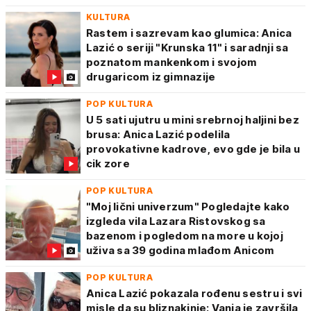
KULTURA
Rastem i sazrevam kao glumica: Anica
Lazić o seriji "Krunska 11" i saradnji sa
poznatom mankenkom i svojom
drugaricom iz gimnazije
POP KULTURA
U 5 sati ujutru u mini srebrnoj haljini bez
brusa: Anica Lazić podelila
provokativne kadrove, evo gde je bila u
cik zore
POP KULTURA
"Moj lični univerzum" Pogledajte kako
izgleda vila Lazara Ristovskog sa
bazenom i pogledom na more u kojoj
uživa sa 39 godina mlađom Anicom
POP KULTURA
Anica Lazić pokazala rođenu sestru i svi
misle da su bliznakinje: Vanja je završila