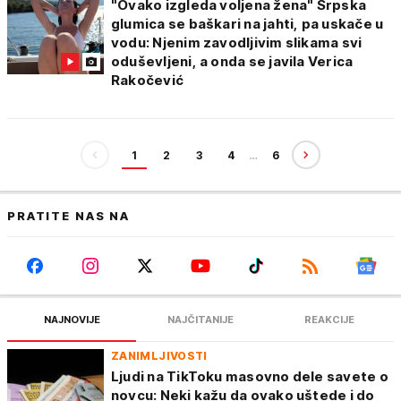
"Ovako izgleda voljena žena" Srpska
glumica se baškari na jahti, pa uskače u
vodu: Njenim zavodljivim slikama svi
oduševljeni, a onda se javila Verica
Rakočević
1
2
3
4
…
6
PRATITE NAS NA
NAJNOVIJE
NAJČITANIJE
REAKCIJE
ZANIMLJIVOSTI
Ljudi na TikToku masovno dele savete o
novcu: Neki kažu da ovako uštede i do