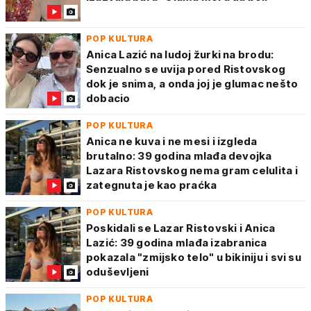
POP KULTURA
Anica Lazić na ludoj žurki na brodu:
Senzualno se uvija pored Ristovskog
dok je snima, a onda joj je glumac nešto
dobacio
POP KULTURA
Anica ne kuva i ne mesi i izgleda
brutalno: 39 godina mlađa devojka
Lazara Ristovskog nema gram celulita i
zategnuta je kao praćka
POP KULTURA
Poskidali se Lazar Ristovski i Anica
Lazić: 39 godina mlađa izabranica
pokazala "zmijsko telo" u bikiniju i svi su
oduševljeni
POP KULTURA