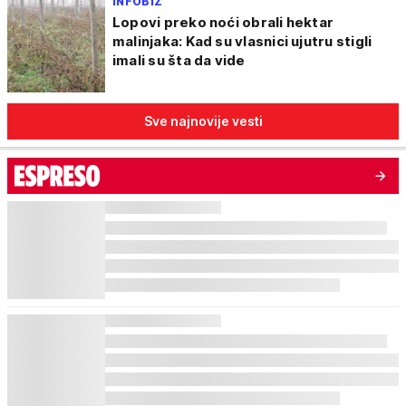
INFOBIZ
Lopovi preko noći obrali hektar
malinjaka: Kad su vlasnici ujutru stigli
imali su šta da vide
Sve najnovije vesti