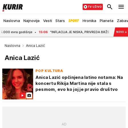
TV UŽIVO
Naslovna
Najnovije
Vesti
Stars
Hronika
Planeta
Zaba
a godišnje
15:06
"INFLACIJA JE NISKA, PRIVREDA BRŽE RASTE..." Profesor FP
NOVO
→
Naslovna
Anica Lazić
Anica Lazić
POP KULTURA
Anica Lazić opčinjena latino notama: Na
koncertu Rikija Martina nije stala s
pesmom, evo ko joj je pravio društvo