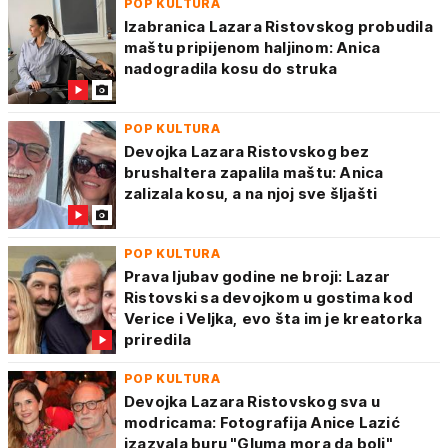
POP KULTURA
Izabranica Lazara Ristovskog probudila
maštu pripijenom haljinom: Anica
nadogradila kosu do struka
POP KULTURA
Devojka Lazara Ristovskog bez
brushaltera zapalila maštu: Anica
zalizala kosu, a na njoj sve šljašti
POP KULTURA
Prava ljubav godine ne broji: Lazar
Ristovski sa devojkom u gostima kod
Verice i Veljka, evo šta im je kreatorka
priredila
POP KULTURA
Devojka Lazara Ristovskog sva u
modricama: Fotografija Anice Lazić
izazvala buru "Gluma mora da boli"