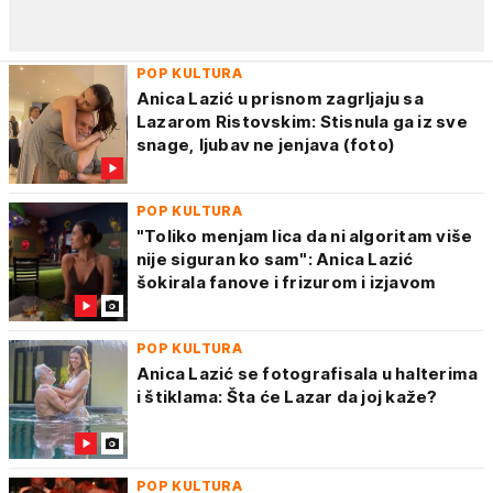
POP KULTURA
Anica Lazić u prisnom zagrljaju sa
Lazarom Ristovskim: Stisnula ga iz sve
snage, ljubav ne jenjava (foto)
POP KULTURA
"Toliko menjam lica da ni algoritam više
nije siguran ko sam": Anica Lazić
šokirala fanove i frizurom i izjavom
POP KULTURA
Anica Lazić se fotografisala u halterima
i štiklama: Šta će Lazar da joj kaže?
POP KULTURA