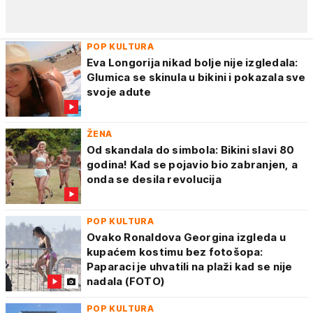
POP KULTURA
Eva Longorija nikad bolje nije izgledala:
Glumica se skinula u bikini i pokazala sve
svoje adute
ŽENA
Od skandala do simbola: Bikini slavi 80
godina! Kad se pojavio bio zabranjen, a
onda se desila revolucija
POP KULTURA
Ovako Ronaldova Georgina izgleda u
kupaćem kostimu bez fotošopa:
Paparaci je uhvatili na plaži kad se nije
nadala (FOTO)
POP KULTURA