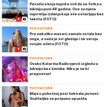
Pevačica koja najviše voli da se fotka u
bikiniju puni 48 godina: Ovo su njena
najvrelija izdanja koja sve ostavljaju bez
teksta (FOTO)
POP KULTURA
Pre nekoliko meseci zamalo ostala bez
noge, a sada je svi gledaju i ne veruju
svojim očima (FOTO)
POP KULTURA
Ovako Katarina Radivojević izgleda u
bikiniju bez šminke: Niko je ne bi
prepoznao!
POP KULTURA
Maja u pohotnoj pozi šokirala javnost:
Voditeljka se potpuno opustila