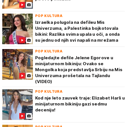
POP KULTURA
Izraelka polugola na defileu Mis
Univerzuma, a Palestinka bojkotovala
bikini: Razlika svima upala u oči, a onda
su jednu od njih svi napali na mrežama
POP KULTURA
Pogledajte defile Jelene Egorove u
minijaturnom bikiniju: Ovako se
Mongolka koja predstavlja Srbiju na Mis
Univerzuma prošetala na Tajlandu
(VIDEO)
POP KULTURA
Kod nje leto zauvek traje: Elizabet Harli u
minijaturnom bikiniju gazi sedmu
deceniju!
POP KULTURA