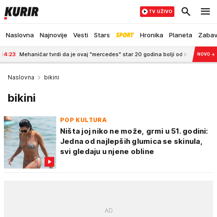
TV UŽIVO
Naslovna
Najnovije
Vesti
Stars
Hronika
Planeta
Zaba
aničar tvrdi da je ovaj "mercedes" star 20 godina bolji od mnogih novih automobi
NOVO
→
Naslovna
bikini
bikini
POP KULTURA
Ništa joj niko ne može, grmi u 51. godini:
Jedna od najlepših glumica se skinula,
svi gledaju u njene obline