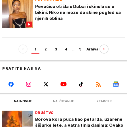
Pevačica otišla u Dubai i skinula se u
bikini: Niko ne može da skine pogled sa
njenih oblina
1
2
3
4
…
9
Arhiva
PRATITE NAS NA
NAJNOVIJE
NAJČITANIJE
REAKCIJE
DRUŠTVO
Borova kora puca kao petarda, užarene
šišarke lete, a vatra tinja danima: Ovako