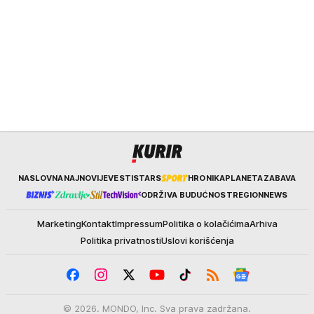
Kurir
NASLOVNA
NAJNOVIJE
VESTI
STARS
HRONIKA
PLANETA
ZABAVA
ODRŽIVA BUDUĆNOST
REGION
NEWS
Marketing
Kontakt
Impressum
Politika o kolačićima
Arhiva
Politika privatnosti
Uslovi korišćenja
© 2026. MONDO, Inc. Sva prava zadržana.