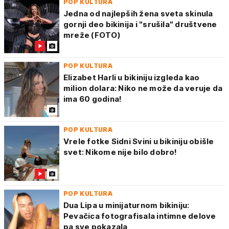
POP KULTURA
Jedna od najlepših žena sveta skinula
gornji deo bikinija i "srušila" društvene
mreže (FOTO)
POP KULTURA
Elizabet Harli u bikiniju izgleda kao
milion dolara: Niko ne može da veruje da
ima 60 godina!
POP KULTURA
Vrele fotke Sidni Svini u bikiniju obišle
svet: Nikome nije bilo dobro!
POP KULTURA
Dua Lipa u minijaturnom bikiniju:
Pevačica fotografisala intimne delove
pa sve pokazala