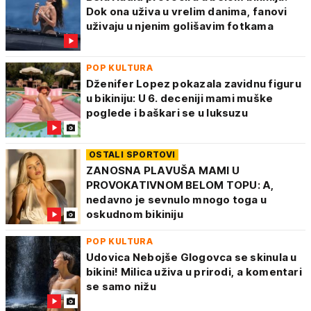
Dok ona uživa u vrelim danima, fanovi
uživaju u njenim golišavim fotkama
POP KULTURA
Dženifer Lopez pokazala zavidnu figuru
u bikiniju: U 6. deceniji mami muške
poglede i baškari se u luksuzu
OSTALI SPORTOVI
ZANOSNA PLAVUŠA MAMI U
PROVOKATIVNOM BELOM TOPU: A,
nedavno je sevnulo mnogo toga u
oskudnom bikiniju
POP KULTURA
Udovica Nebojše Glogovca se skinula u
bikini! Milica uživa u prirodi, a komentari
se samo nižu