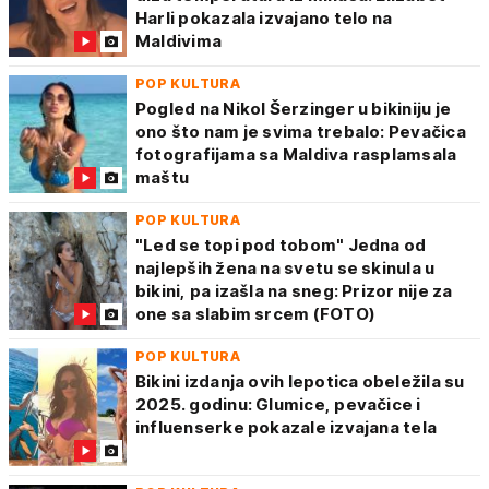
Harli pokazala izvajano telo na
Maldivima
POP KULTURA
Pogled na Nikol Šerzinger u bikiniju je
ono što nam je svima trebalo: Pevačica
fotografijama sa Maldiva rasplamsala
maštu
POP KULTURA
"Led se topi pod tobom" Jedna od
najlepših žena na svetu se skinula u
bikini, pa izašla na sneg: Prizor nije za
one sa slabim srcem (FOTO)
POP KULTURA
Bikini izdanja ovih lepotica obeležila su
2025. godinu: Glumice, pevačice i
influenserke pokazale izvajana tela