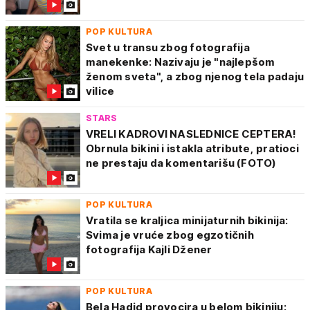
POP KULTURA
Svet u transu zbog fotografija
manekenke: Nazivaju je "najlepšom
ženom sveta", a zbog njenog tela padaju
vilice
STARS
VRELI KADROVI NASLEDNICE CEPTERA!
Obrnula bikini i istakla atribute, pratioci
ne prestaju da komentarišu (FOTO)
POP KULTURA
Vratila se kraljica minijaturnih bikinija:
Svima je vruće zbog egzotičnih
fotografija Kajli Džener
POP KULTURA
Bela Hadid provocira u belom bikiniju: