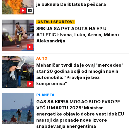
je buknula Deliblatska peščara
OSTALI SPORTOVI
SRBIJA SA PET ADUTA NA EP U
ATLETICI: Ivana, Luka, Armin, Milica i
Aleksandrija
AUTO
Mehaničar tvrdi da je ovaj "mercedes"
star 20 godina bolji od mnogih novih
automobila: "Pravljen je bez
kompromisa"
PLANETA
GAS SA KIPRA MOGAO BI DO EVROPE
VEĆ U MARTU 2028! Ministar
energetike objavio dobre vesti dok EU
nastoji da pronađe nove izvore
snabdevanja energentima