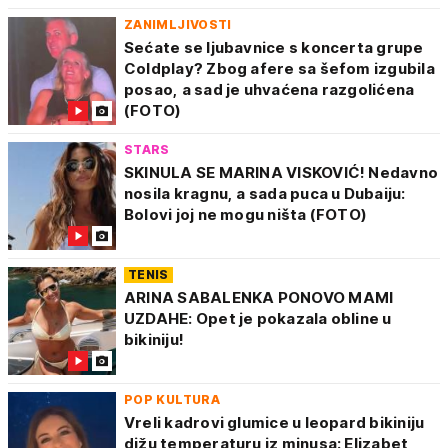
ZANIMLJIVOSTI
Sećate se ljubavnice s koncerta grupe
Coldplay? Zbog afere sa šefom izgubila
posao, a sad je uhvaćena razgolićena
(FOTO)
STARS
SKINULA SE MARINA VISKOVIĆ! Nedavno
nosila kragnu, a sada puca u Dubaiju:
Bolovi joj ne mogu ništa (FOTO)
TENIS
ARINA SABALENKA PONOVO MAMI
UZDAHE: Opet je pokazala obline u
bikiniju!
POP KULTURA
Vreli kadrovi glumice u leopard bikiniju
dižu temperaturu iz minusa: Elizabet