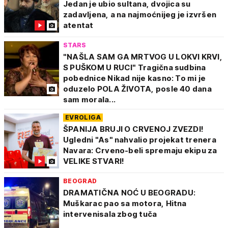
Jedan je ubio sultana, dvojica su
zadavljena, a na najmoćnijeg je izvršen
atentat
STARS
"NAŠLA SAM GA MRTVOG U LOKVI KRVI,
S PUŠKOM U RUCI" Tragična sudbina
pobednice Nikad nije kasno: To mi je
oduzelo POLA ŽIVOTA, posle 40 dana
sam morala...
EVROLIGA
ŠPANIJA BRUJI O CRVENOJ ZVEZDI!
Ugledni "As" nahvalio projekat trenera
Navara: Crveno-beli spremaju ekipu za
VELIKE STVARI!
BEOGRAD
DRAMATIČNA NOĆ U BEOGRADU:
Muškarac pao sa motora, Hitna
intervenisala zbog tuča