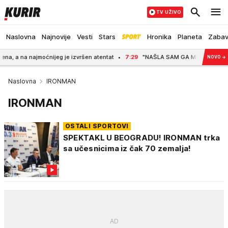
TV UŽIVO
Naslovna
Najnovije
Vesti
Stars
Hronika
Planeta
Zaba
 a na najmoćnijeg je izvršen atentat
7:29
"NAŠLA SAM GA MRTVOG U LOKVI KRV
NOVO
→
Naslovna
IRONMAN
IRONMAN
OSTALI SPORTOVI
SPEKTAKL U BEOGRADU! IRONMAN trka
sa učesnicima iz čak 70 zemalja!