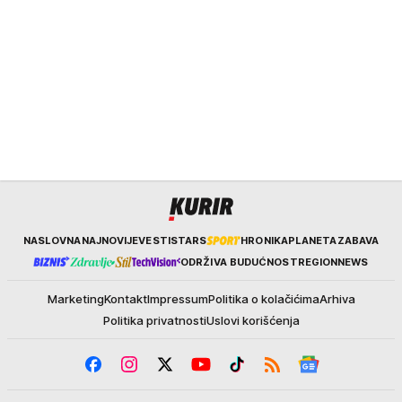
Kurir
NASLOVNA
NAJNOVIJE
VESTI
STARS
HRONIKA
PLANETA
ZABAVA
ODRŽIVA BUDUĆNOST
REGION
NEWS
Marketing
Kontakt
Impressum
Politika o kolačićima
Arhiva
Politika privatnosti
Uslovi korišćenja