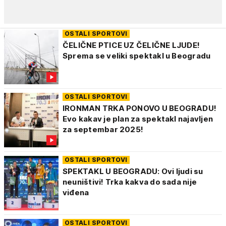
OSTALI SPORTOVI
ČELIČNE PTICE UZ ČELIČNE LJUDE!
Sprema se veliki spektakl u Beogradu
OSTALI SPORTOVI
IRONMAN TRKA PONOVO U BEOGRADU!
Evo kakav je plan za spektakl najavljen
za septembar 2025!
OSTALI SPORTOVI
SPEKTAKL U BEOGRADU: Ovi ljudi su
neuništivi! Trka kakva do sada nije
viđena
OSTALI SPORTOVI