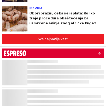
INFOBIZ
Obori prazni, čeka se isplata: Koliko
traje procedura obeštećenja za
usmrćene svinje zbog afričke kuge?
Sve najnovije vesti