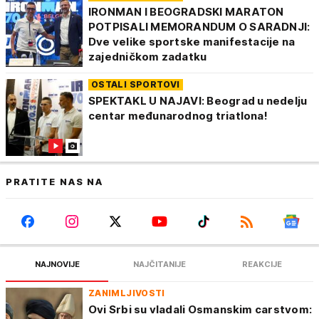
IRONMAN I BEOGRADSKI MARATON
POTPISALI MEMORANDUM O SARADNJI:
Dve velike sportske manifestacije na
zajedničkom zadatku
OSTALI SPORTOVI
SPEKTAKL U NAJAVI: Beograd u nedelju
centar međunarodnog triatlona!
PRATITE NAS NA
NAJNOVIJE
NAJČITANIJE
REAKCIJE
ZANIMLJIVOSTI
Ovi Srbi su vladali Osmanskim carstvom: