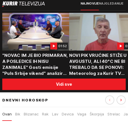
NAJNOVIJE
NAJGLEDANIJE
01:52
0
"NOVAC IM JE BIO PRIMARAN,
NOVI PIK VRUĆINE STIŽE U
A POSLEDICE IH NISU
AVGUSTU, ALI 40°C NE BI
ZANIMALE" Gosti emisije
TREBALO DA SE PONOVI:
"Puls Srbije vikend" analizirali
Meteorolog za Kurir TV
slučajeve koji su potresli
objasnio šta nas čeka: "Š
Vidi sve
Srbiju: Zločin se ne isplati
za ozbiljne padavine su ma
DNEVNI HOROSKOP
Ovan
Bik
Blizanac
Rak
Lav
Devica
Vaga
Škorpija
Strelac
Ja