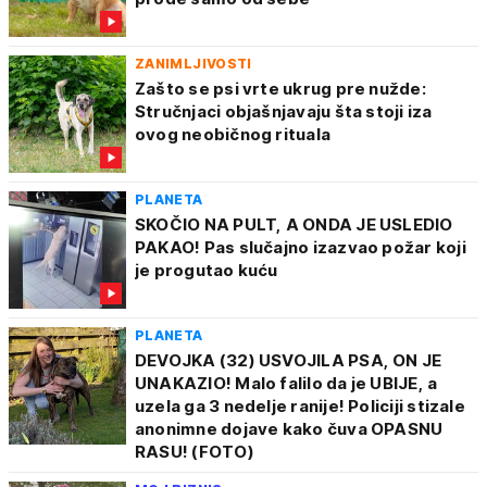
ZANIMLJIVOSTI
Zašto se psi vrte ukrug pre nužde:
Stručnjaci objašnjavaju šta stoji iza
ovog neobičnog rituala
PLANETA
SKOČIO NA PULT, A ONDA JE USLEDIO
PAKAO! Pas slučajno izazvao požar koji
je progutao kuću
PLANETA
DEVOJKA (32) USVOJILA PSA, ON JE
UNAKAZIO! Malo falilo da je UBIJE, a
uzela ga 3 nedelje ranije! Policiji stizale
anonimne dojave kako čuva OPASNU
RASU! (FOTO)