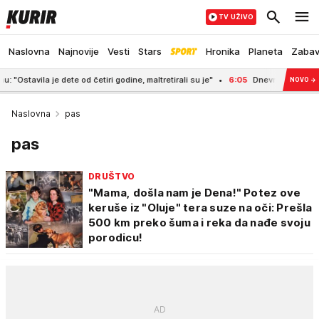
TV UŽIVO
Naslovna
Najnovije
Vesti
Stars
Hronika
Planeta
Zaba
 je dete od četiri godine, maltretirali su je"
6:05
Dnevni horoskop za 9. avg
NOVO
→
Naslovna
pas
pas
DRUŠTVO
"Mama, došla nam je Dena!" Potez ove
keruše iz "Oluje" tera suze na oči: Prešla
500 km preko šuma i reka da nađe svoju
porodicu!