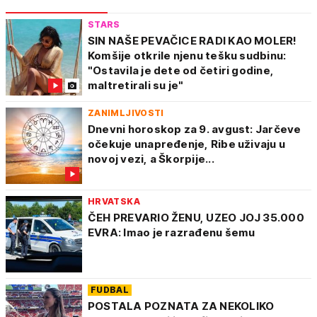
STARS
SIN NAŠE PEVAČICE RADI KAO MOLER!
Komšije otkrile njenu tešku sudbinu:
"Ostavila je dete od četiri godine,
maltretirali su je"
ZANIMLJIVOSTI
Dnevni horoskop za 9. avgust: Jarčeve
očekuje unapređenje, Ribe uživaju u
novoj vezi, a Škorpije...
HRVATSKA
ČEH PREVARIO ŽENU, UZEO JOJ 35.000
EVRA: Imao je razrađenu šemu
FUDBAL
POSTALA POZNATA ZA NEKOLIKO