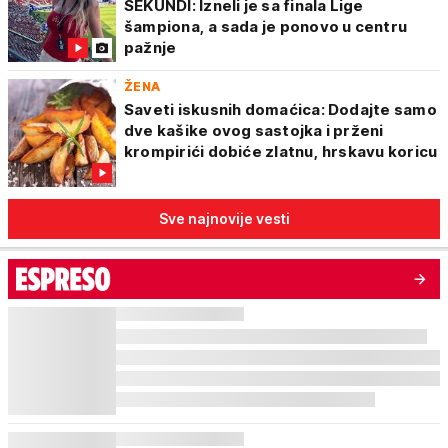
SEKUNDI: Izneli je sa finala Lige
šampiona, a sada je ponovo u centru
pažnje
ŽENA
Saveti iskusnih domaćica: Dodajte samo
dve kašike ovog sastojka i prženi
krompirići dobiće zlatnu, hrskavu koricu
Sve najnovije vesti