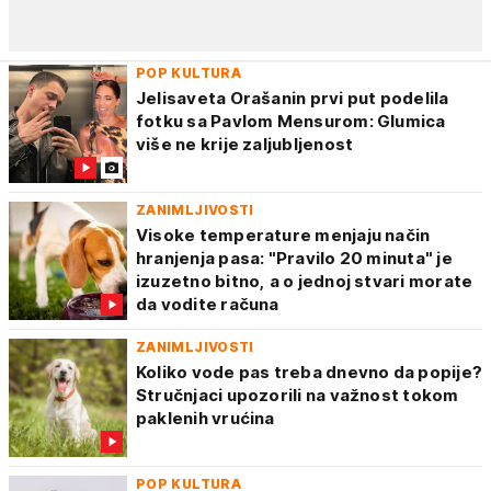
POP KULTURA
Jelisaveta Orašanin prvi put podelila
fotku sa Pavlom Mensurom: Glumica
više ne krije zaljubljenost
ZANIMLJIVOSTI
Visoke temperature menjaju način
hranjenja pasa: "Pravilo 20 minuta" je
izuzetno bitno, a o jednoj stvari morate
da vodite računa
ZANIMLJIVOSTI
Koliko vode pas treba dnevno da popije?
Stručnjaci upozorili na važnost tokom
paklenih vrućina
POP KULTURA