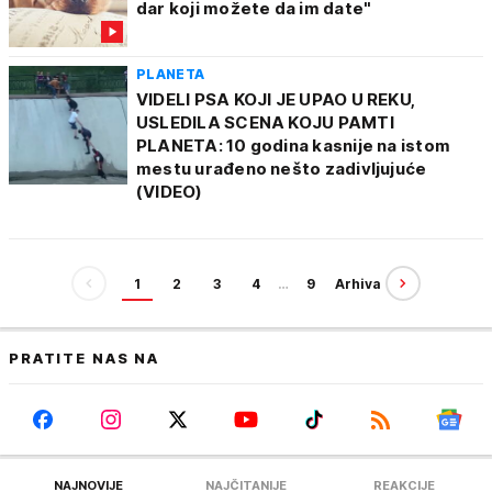
dar koji možete da im date"
PLANETA
VIDELI PSA KOJI JE UPAO U REKU,
USLEDILA SCENA KOJU PAMTI
PLANETA: 10 godina kasnije na istom
mestu urađeno nešto zadivljujuće
(VIDEO)
1
2
3
4
…
9
Arhiva
PRATITE NAS NA
NAJNOVIJE
NAJČITANIJE
REAKCIJE