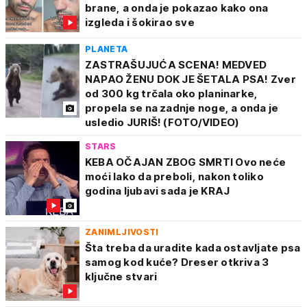
brane, a onda je pokazao kako ona
izgleda i šokirao sve
PLANETA
ZASTRAŠUJUĆA SCENA! MEDVED
NAPAO ŽENU DOK JE ŠETALA PSA! Zver
od 300 kg trčala oko planinarke,
propela se na zadnje noge, a onda je
usledio JURIŠ! (FOTO/VIDEO)
STARS
KEBA OČAJAN ZBOG SMRTI Ovo neće
moći lako da preboli, nakon toliko
godina ljubavi sada je KRAJ
ZANIMLJIVOSTI
Šta treba da uradite kada ostavljate psa
samog kod kuće? Dreser otkriva 3
ključne stvari