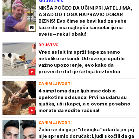
MOJ BIZNIS
NIKŠA POČEO DA UČINI PRIJATELJIMA,
A SAD OD TOGA NAPRAVIO DOBAR
BIZNIS! Evo čime se bavi kad za sebe
kaže da ima najlepšu kancelariju na
svetu – reku i obalu!
DRUŠTVO
Vreo asfalt im sprži šape za samo
nekoliko sekundi: Udruženje uputilo
važno upozorenje, evo kako da
proverite da li je šetnja bezbedna
ZANIMLJIVOSTI
4 simptoma da je ljubimac dobio
opekotine od sunca: Prvi na udaru su
njuška, uši i kapci, a o ovome posebno
morate da vodite računa!
ZANIMLJIVOSTI
Žalio se da ga je "devojka" udarila jer joj
nije spremio doručak: Ljudi skočili da ga