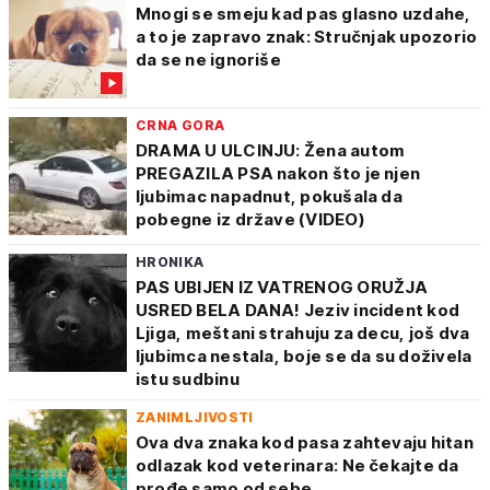
Mnogi se smeju kad pas glasno uzdahe,
a to je zapravo znak: Stručnjak upozorio
da se ne ignoriše
CRNA GORA
DRAMA U ULCINJU: Žena autom
PREGAZILA PSA nakon što je njen
ljubimac napadnut, pokušala da
pobegne iz države (VIDEO)
HRONIKA
PAS UBIJEN IZ VATRENOG ORUŽJA
USRED BELA DANA! Jeziv incident kod
Ljiga, meštani strahuju za decu, još dva
ljubimca nestala, boje se da su doživela
istu sudbinu
ZANIMLJIVOSTI
Ova dva znaka kod pasa zahtevaju hitan
odlazak kod veterinara: Ne čekajte da
prođe samo od sebe