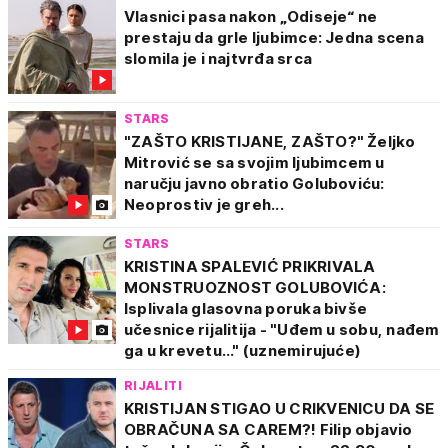
Vlasnici pasa nakon „Odiseje“ ne
prestaju da grle ljubimce: Jedna scena
slomila je i najtvrđa srca
STARS
"ZAŠTO KRISTIJANE, ZAŠTO?" Željko
Mitrović se sa svojim ljubimcem u
naručju javno obratio Goluboviću:
Neoprostiv je greh...
STARS
KRISTINA SPALEVIĆ PRIKRIVALA
MONSTRUOZNOST GOLUBOVIĆA:
Isplivala glasovna poruka bivše
učesnice rijalitija - "Uđem u sobu, nađem
ga u krevetu..." (uznemirujuće)
RIJALITI
KRISTIJAN STIGAO U CRIKVENICU DA SE
OBRAČUNA SA CAREM?! Filip objavio