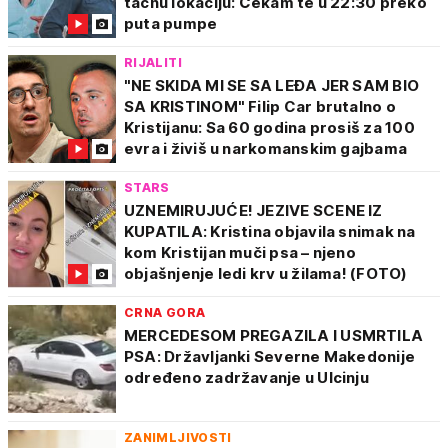
tačnu lokaciju: Čekam te u 22:30 preko
puta pumpe
RIJALITI
"NE SKIDA MI SE SA LEĐA JER SAM BIO
SA KRISTINOM" Filip Car brutalno o
Kristijanu: Sa 60 godina prosiš za 100
evra i živiš u narkomanskim gajbama
STARS
UZNEMIRUJUĆE! JEZIVE SCENE IZ
KUPATILA: Kristina objavila snimak na
kom Kristijan muči psa – njeno
objašnjenje ledi krv u žilama! (FOTO)
CRNA GORA
MERCEDESOM PREGAZILA I USMRTILA
PSA: Državljanki Severne Makedonije
određeno zadržavanje u Ulcinju
ZANIMLJIVOSTI