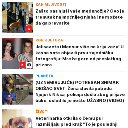
ZANIMLJIVOSTI
Zašto pas njuši vaše međunožje? Ovo je
trenutak najmoćnijeg njuha i ne možete
da ga prevarite
POP KULTURA
Jelisaveta i Mensur više ne kriju vezu! U
kasne sate objavili prvu zajedničku
fotografiju: Mreže gore od preslatkog
prizora
PLANETA
(UZNEMIRUJUĆE) POTRESAN SNIMAK
OBIŠAO SVET: Žena slavila pobedu
Njujork Niksa, policija došla zbog prijave
buke, usledilo je nešto UŽASNO (VIDEO)
ŽIVOT
Veterinarka otkrila o čemu psi
razmišljaju pred kraj: "To je poslednji