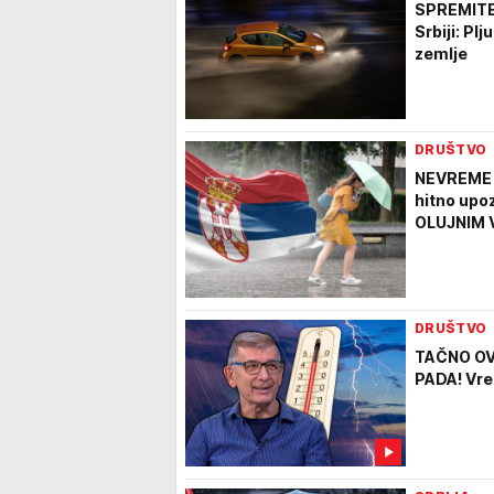
SPREMITE 
Srbiji: Pl
zemlje
DRUŠTVO
NEVREME 
hitno upoz
OLUJNIM 
DRUŠTVO
TAČNO OV
PADA! Vre