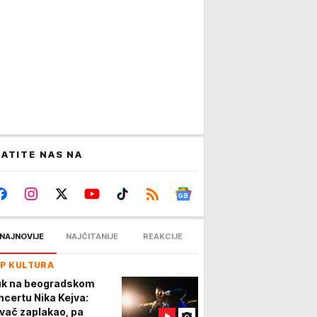
ATITE NAS NA
NAJNOVIJE
NAJČITANIJE
REAKCIJE
P KULTURA
k na beogradskom
ncertu Nika Kejva:
vač zaplakao, pa