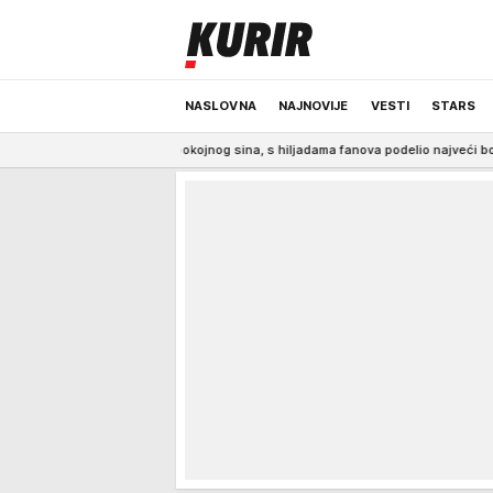
NASLOVNA
NAJNOVIJE
VESTI
STARS
užu za pokojnog sina, s hiljadama fanova podelio najveći bol (VIDEO)
10:36
ODRŽIVA BUDUĆNOST
REGION
NEWS