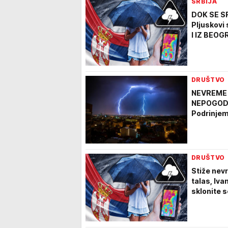
SRBIJA
DOK SE SR
Pljuskovi
I IZ BEOG
DRUŠTVO
NEVREME 
NEPOGODE!
Podrinjem
DRUŠTVO
Stiže nev
talas, Iva
sklonite 