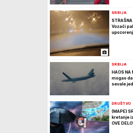
SRBIJA
STRAŠNA 
Vozači pal
upozoren
SRBIJA
HAOS NA 
mogao da 
sevale je
DRUŠTVO
(MAPE) S
kretanje i
OVE DELOV