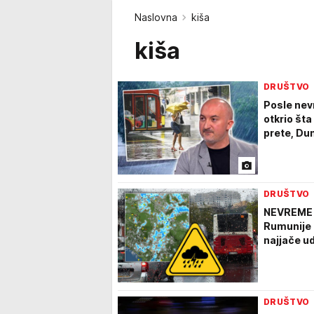
Naslovna
kiša
kiša
DRUŠTVO
Posle nev
otkrio šta
prete, Dun
DRUŠTVO
NEVREME U
Rumunije p
najjače ud
DRUŠTVO