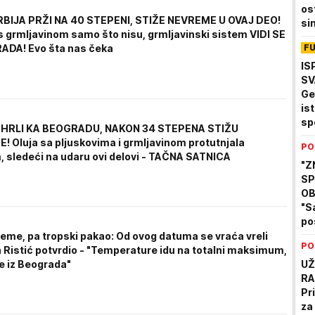
os
BIJA PRŽI NA 40 STEPENI, STIŽE NEVREME U OVAJ DEO!
si
 s grmljavinom samo što nisu, grmljavinski sistem VIDI SE
po
F
RADA! Evo šta nas čeka
(V
IS
SV
Ge
ist
spe
HRLI KA BEOGRADU, NAKON 34 STEPENA STIŽU
pr
 Oluja sa pljuskovima i grmljavinom protutnjala
PO
el
, sledeći na udaru ovi delovi - TAČNA SATNICA
"Z
SP
OB
"S
po
Vu
reme, pa tropski pakao: Od ovog datuma se vraća vreli
PO
ili
n Ristić potvrdio - "Temperature idu na totalni maksimum,
se iz Beograda"
UŽ
RA
Pr
za