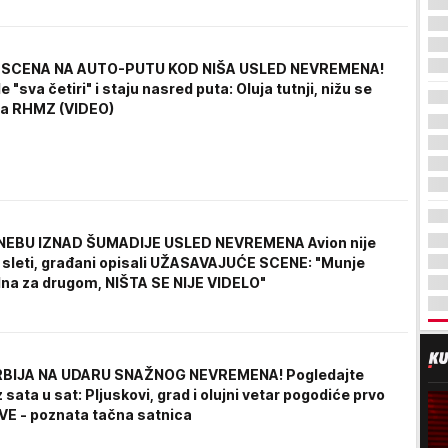
SCENA NA AUTO-PUTU KOD NIŠA USLED NEVREMENA!
e "sva četiri" i staju nasred puta: Oluja tutnji, nižu se
ja RHMZ (VIDEO)
NEBU IZNAD ŠUMADIJE USLED NEVREMENA Avion nije
sleti, građani opisali UŽASAVAJUĆE SCENE: "Munje
dna za drugom, NIŠTA SE NIJE VIDELO"
RBIJA NA UDARU SNAŽNOG NEVREMENA! Pogledajte
z sata u sat: Pljuskovi, grad i olujni vetar pogodiće prvo
E - poznata tačna satnica