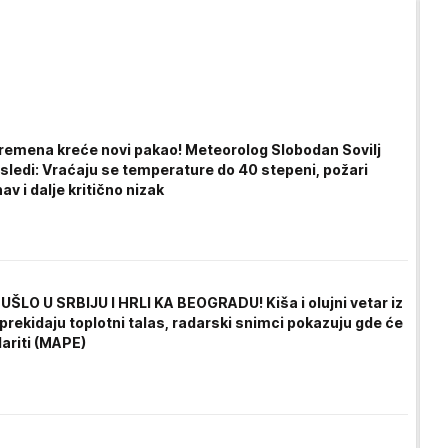
remena kreće novi pakao! Meteorolog Slobodan Sovilj
 sledi: Vraćaju se temperature do 40 stepeni, požari
av i dalje kritično nizak
ŠLO U SRBIJU I HRLI KA BEOGRADU! Kiša i olujni vetar iz
rekidaju toplotni talas, radarski snimci pokazuju gde će
ariti (MAPE)