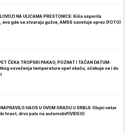
LOVOZI NA ULICAMA PRESTONICE: Kiša usporila
, evo gde se stvaraju gužve, AMSS savetuje oprez (FOTO)
PET ČEKA TROPSKI PAKAO, POZNAT I TAČAN DATUM:
tkog osveženja temperature opet skaču, očekuje se i do
i
NAPRAVILO HAOS U OVOM GRADU U SRBIJI: Olujni vetar
iki hrast, drvo palo na automobil!(VIDEO)