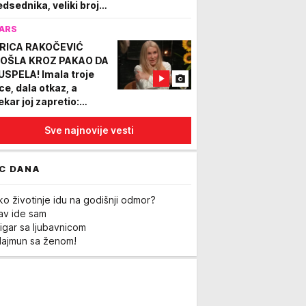
edsednika, veliki broj
rdista ispred Palate
ARS
bija (FOTO)
RICA RAKOČEVIĆ
OŠLA KROZ PAKAO DA
 USPELA! Imala troje
ce, dala otkaz, a
ekar joj zapretio:
duzeće nam decu“
Sve najnovije vesti
C DANA
ko životinje idu na godišnji odmor?
Lav ide sam
igar sa ljubavnicom
Majmun sa ženom!