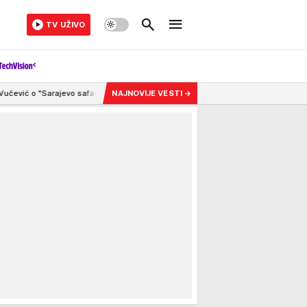
TV UŽIVO
u": Ako postoji afera, zašto Vučića niste procesuirali ili priveli licu pravde?
NAJNOVIJE VESTI
→