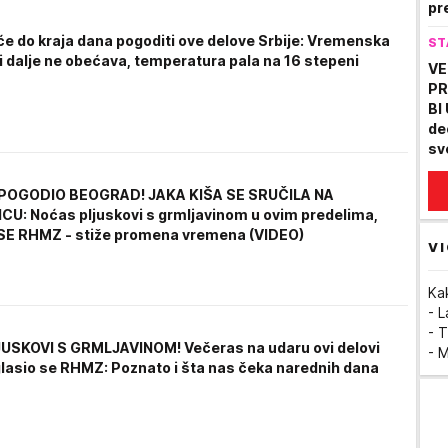
pr
ga
 će do kraja dana pogoditi ove delove Srbije: Vremenska
ST
Sr
i dalje ne obećava, temperatura pala na 16 stepeni
VE
PR
BI
de
sv
"O
POGODIO BEOGRAD! JAKA KIŠA SE SRUČILA NA
U: Noćas pljuskovi s grmljavinom u ovim predelima,
E RHMZ - stiže promena vremena (VIDEO)
VI
Ka
- 
- T
USKOVI S GRMLJAVINOM! Večeras na udaru ovi delovi
- 
glasio se RHMZ: Poznato i šta nas čeka narednih dana