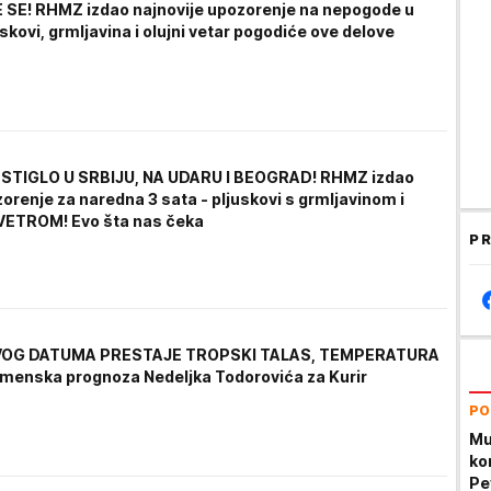
SE! RHMZ izdao najnovije upozorenje na nepogode u
juskovi, grmljavina i olujni vetar pogodiće ove delove
STIGLO U SRBIJU, NA UDARU I BEOGRAD! RHMZ izdao
orenje za naredna 3 sata - pljuskovi s grmljavinom i
VETROM! Evo šta nas čeka
PR
OG DATUMA PRESTAJE TROPSKI TALAS, TEMPERATURA
menska prognoza Nedeljka Todorovića za Kurir
PO
Mu
ko
Pe