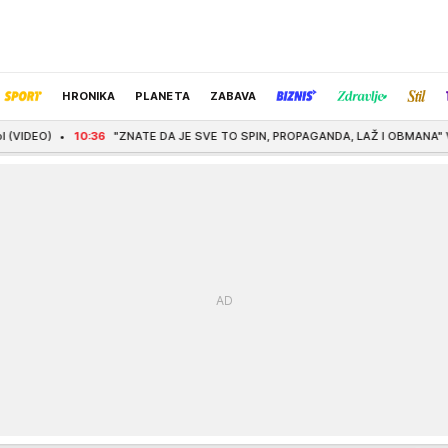
HRONIKA
PLANETA
ZABAVA
"ZNATE DA JE SVE TO SPIN, PROPAGANDA, LAŽ I OBMANA" Vučević o "Sarajevo safarij
IZBOR UREDNIKA