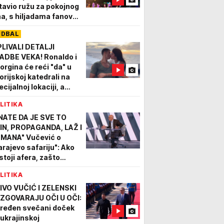
tavio ružu za pokojnog
na, s hiljadama fanova
delio najveći bol
UDBAL
IDEO)
PLIVALI DETALJI
ADBE VEKA! Ronaldo i
orgina će reći "da" u
orijskoj katedrali na
cijalnoj lokaciji, a
oslava je zakazana u
LITIKA
itnom rizortu!
NATE DA JE SVE TO
IN, PROPAGANDA, LAŽ I
MANA" Vučević o
arajevo safariju": Ako
stoji afera, zašto
čića niste procesuirali
LITIKA
 priveli licu pravde?
IVO VUČIĆ I ZELENSKI
ZGOVARAJU OČI U OČI:
iređen svečani doček
 ukrajinskoj