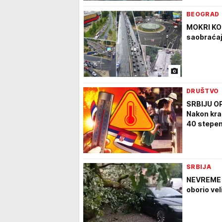
BEOGRAD
MOKRI KO
saobraćaj
DRUŠTVO
SRBIJU O
Nakon kra
40 stepen
SRBIJA
NEVREME 
oborio vel