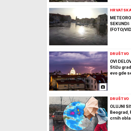
HRVATSK
METEOROL
SEKUNDI: L
(FOTO/VI
DRUŠTVO
OVI DELO
Stižu grad
evo gde s
DRUŠTVO
OLUJNI SI
Beograd, 
crnih obla