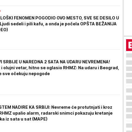
A
OŠKI FENOMEN POGODIO OVO MESTO, SVE SE DESILO U
judi sedeli i pili kafu, a onda je počela OPŠTA BEŽANIJA
DEO)
VI SRBIJE U NAREDNA 2 SATA NA UDARU NEVREMENA!
 i olujni vetar, hitno se oglasio RHMZ: Na udaru i Beograd,
e sve očekuju nepogode
STEM NADIRE KA SRBIJI: Nevreme će protutnjati i kroz
RHMZ upalio alarm, radarski snimci pokazuju kretanje
ka iz sata u sat (MAPE)