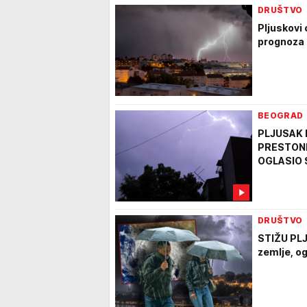
DRUŠTVO
Pljuskovi
prognoza 
BEOGRAD
PLJUSAK 
PRESTONIC
OGLASIO S
DRUŠTVO
STIŽU PLJ
zemlje, o