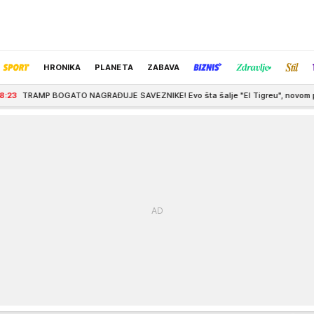
HRONIKA
PLANETA
ZABAVA
AGRAĐUJE SAVEZNIKE! Evo šta šalje "El Tigreu", novom predsedniku Kolumbije k
IZBOR UREDNIKA