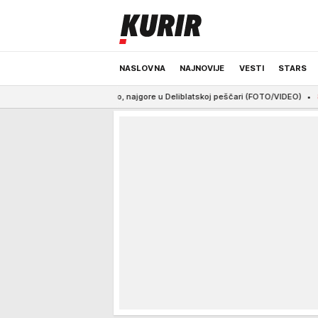
NASLOVNA
NAJNOVIJE
VESTI
STARS
žara aktivno, najgore u Deliblatskoj peščari (FOTO/VIDEO)
8:23
TRAMP BOGATO N
ODRŽIVA BUDUĆNOST
REGION
NEWS