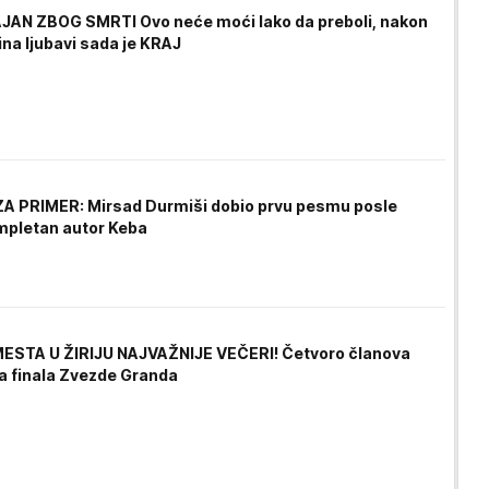
AN ZBOG SMRTI Ovo neće moći lako da preboli, nakon
ina ljubavi sada je KRAJ
 PRIMER: Mirsad Durmiši dobio prvu pesmu posle
ompletan autor Keba
STA U ŽIRIJU NAJVAŽNIJE VEČERI! Četvoro članova
sa finala Zvezde Granda