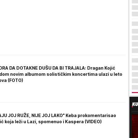
RA DA DOTAKNE DUŠU DA BI TRAJALA: Dragan Kojić
dom novim albumom solističkim koncertima ulazi u leto
ova (FOTO)
JU JOJ RUŽE, NIJE JOJ LAKO" Keba prokomentarisao
ć koja leži u Lazi, spomenuo i Kaspera (VIDEO)