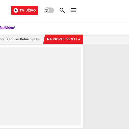
TV UŽIVO
oji je kao advokat branio pripadnike desničarskih paravojnih snaga!
NAJNOVIJE VESTI
→
8:15