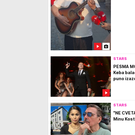
STARS
PESMA MO
Keba bala
puno izaz
STARS
"NE CVETA
Minu Kosti