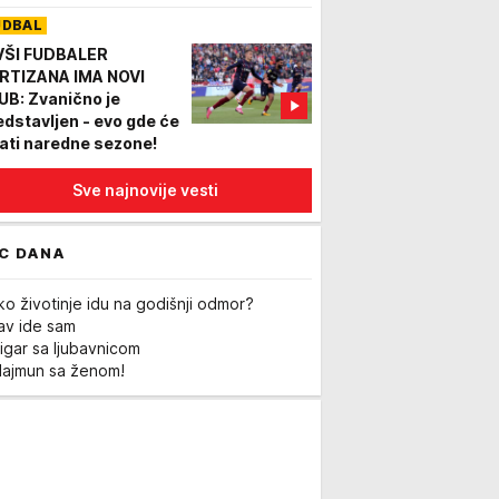
UDBAL
VŠI FUDBALER
RTIZANA IMA NOVI
UB: Zvanično je
edstavljen - evo gde će
rati naredne sezone!
Sve najnovije vesti
C DANA
ko životinje idu na godišnji odmor?
Lav ide sam
igar sa ljubavnicom
Majmun sa ženom!