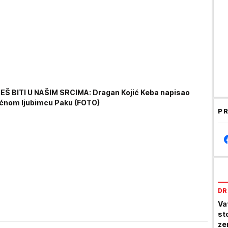
Š BITI U NAŠIM SRCIMA: Dragan Kojić Keba napisao
ćnom ljubimcu Paku (FOTO)
PR
DR
Va
st
ze