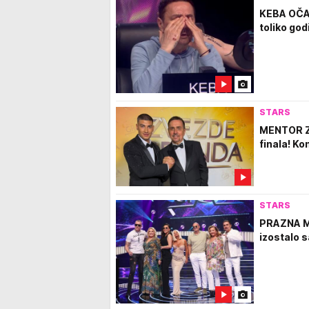
KEBA OČAJ
toliko god
STARS
MENTOR ZA
finala! K
STARS
PRAZNA ME
izostalo 