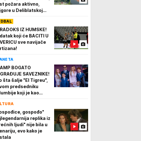
st požara aktivno,
jgore u Deliblatskoj
ščari (FOTO/VIDEO)
UDBAL
RADOKS IZ HUMSKE!
datak koji će BACITI U
VERICU sve navijače
rtizana!
ANETA
AMP BOGATO
GRAĐUJE SAVEZNIKE!
 šta šalje "El Tigreu",
vom predsedniku
lumbije koji je kao
vokat branio
LTURA
ipadnike desničarskih
ravojnih snaga!
ospođice, gospođo"
jlegendarnija replika iz
ećnih ljudi" nije bila u
enariju, evo kako je
stala