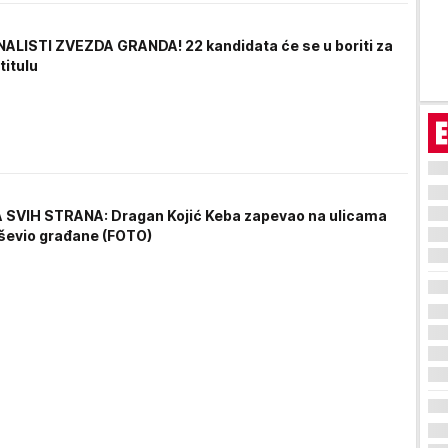
NALISTI ZVEZDA GRANDA! 22 kandidata će se u boriti za
titulu
SVIH STRANA: Dragan Kojić Keba zapevao na ulicama
uševio građane (FOTO)