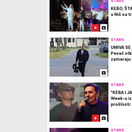
STARS
KEBO, ŠTA
u Niš sa 
STARS
UMIVA SE
Pevač otkr
zameraju
STARS
"KEBA I J
Week-u izn
prošlosti:
STARS