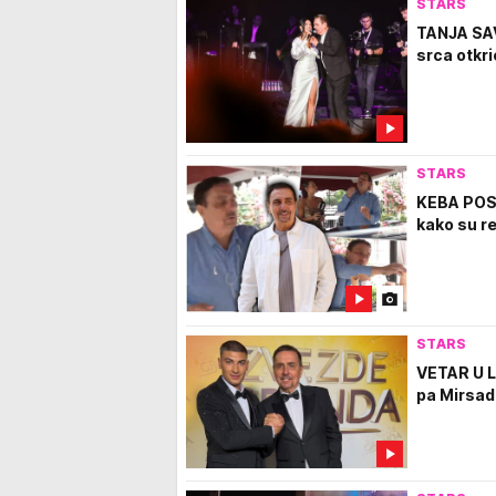
STARS
TANJA SA
srca otkri
STARS
KEBA POS
kako su r
STARS
VETAR U L
pa Mirsad