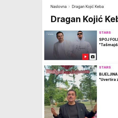
Naslovna
Dragan Kojić Keba
Dragan Kojić Ke
STARS
SPOJ FOLK
"Tašmajda
STARS
BIJELJINA
"Uvertira