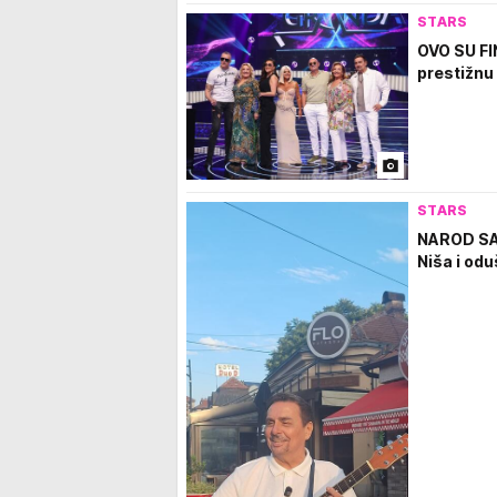
STARS
OVO SU FI
prestižnu 
STARS
NAROD SA 
Niša i od