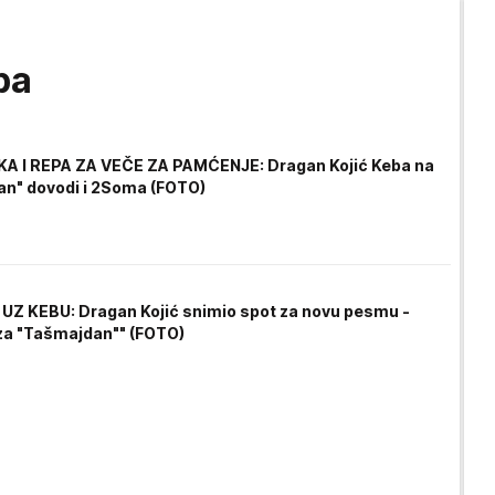
ba
A I REPA ZA VEČE ZA PAMĆENJE: Dragan Kojić Keba na
n" dovodi i 2Soma (FOTO)
 UZ KEBU: Dragan Kojić snimio spot za novu pesmu -
 za "Tašmajdan"" (FOTO)