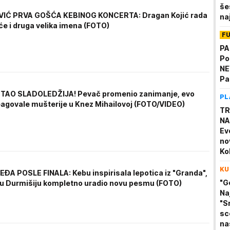
še
VIĆ PRVA GOŠĆA KEBINOG KONCERTA: Dragan Kojić rada
na
će i druga velika imena (FOTO)
pe
F
PA
Po
NE
Pa
TAO SLADOLEDŽIJA! Pevač promenio zanimanje, evo
PL
eagovale mušterije u Knez Mihailovoj (FOTO/VIDEO)
TR
NA
Evo
no
Ko
ad
KU
pr
EĐA POSLE FINALA: Kebu inspirisala lepotica iz "Granda",
pa
"G
u Durmišiju kompletno uradio novu pesmu (FOTO)
Na
"Sr
sc
na