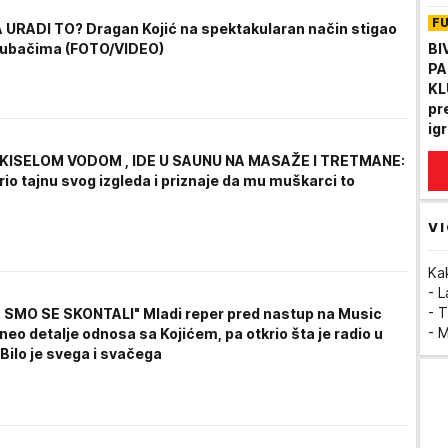
F
 URADI TO? Dragan Kojić na spektakularan način stigao
BI
trubačima (FOTO/VIDEO)
PA
KL
pr
ig
 KISELOM VODOM , IDE U SAUNU NA MASAŽE I TRETMANE:
io tajnu svog izgleda i priznaje da mu muškarci to
VI
Ka
- 
- T
A SMO SE SKONTALI" Mladi reper pred nastup na Music
- 
eo detalje odnosa sa Kojićem, pa otkrio šta je radio u
 Bilo je svega i svačega