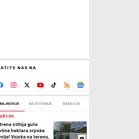
ATITE NAS NA
NAJNOVIJE
NAJČITANIJE
REAKCIJE
UŠTVO
trena stihija guta
otine hektara srpske
mlje! Vojska na terenu,