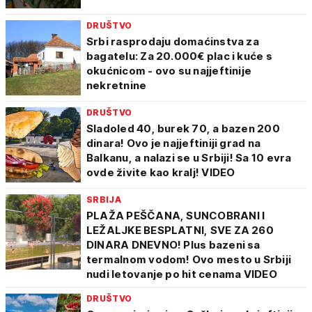
DRUŠTVO
Srbi rasprodaju domaćinstva za
bagatelu: Za 20.000€ plac i kuće s
okućnicom - ovo su najjeftinije
nekretnine
DRUŠTVO
Sladoled 40, burek 70, a bazen 200
dinara! Ovo je najjeftiniji grad na
Balkanu, a nalazi se u Srbiji! Sa 10 evra
ovde živite kao kralj! VIDEO
SRBIJA
PLAŽA PEŠČANA, SUNCOBRANI I
LEŽALJKE BESPLATNI, SVE ZA 260
DINARA DNEVNO! Plus bazeni sa
termalnom vodom! Ovo mesto u Srbiji
nudi letovanje po hit cenama VIDEO
DRUŠTVO