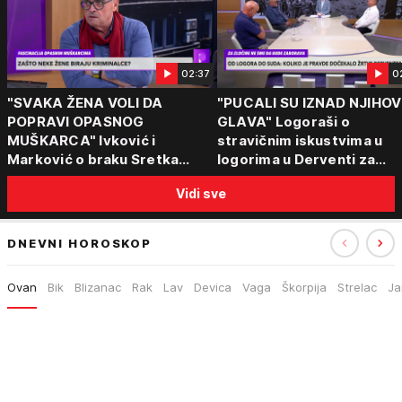
02:37
0
"SVAKA ŽENA VOLI DA
"PUCALI SU IZNAD NJIHOV
POPRAVI OPASNOG
GLAVA" Logoraši o
MUŠKARCA" Ivković i
stravičnim iskustvima u
Marković o braku Sretka
logorima u Derventi za
Kalinića i fenomenu žena koje
emisiju "Puls Srbije vikend
Vidi sve
biraju kriminalce: "Neće sa
"Tada je počela velika
nekim ko nema para"
tortura..."
DNEVNI HOROSKOP
Ovan
Bik
Blizanac
Rak
Lav
Devica
Vaga
Škorpija
Strelac
Ja