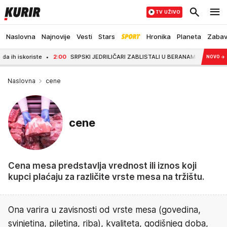
TV UŽIVO
Naslovna
Najnovije
Vesti
Stars
Hronika
Planeta
Zaba
oriste
2:00
SRPSKI JEDRILIČARI ZABLISTALI U BERANAMA! Aero-klub Trstenik
NOVO
→
Naslovna
cene
cene
Cena mesa predstavlja vrednost ili iznos koji
kupci plaćaju za različite vrste mesa na tržištu.
Ona varira u zavisnosti od vrste mesa (govedina,
svinjetina, piletina, riba), kvaliteta, godišnjeg doba,