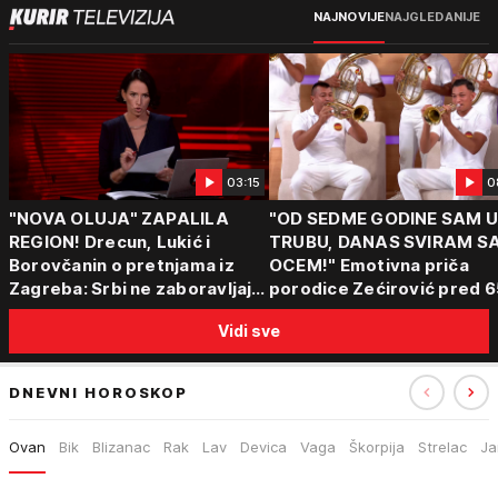
NAJNOVIJE
NAJGLEDANIJE
03:15
0
"NOVA OLUJA" ZAPALILA
"OD SEDME GODINE SAM 
REGION! Drecun, Lukić i
TRUBU, DANAS SVIRAM S
Borovčanin o pretnjama iz
OCEM!" Emotivna priča
Zagreba: Srbi ne zaboravljaju
porodice Zećirović pred 6
progon
Sabor trubača u Guči
Vidi sve
DNEVNI HOROSKOP
Ovan
Bik
Blizanac
Rak
Lav
Devica
Vaga
Škorpija
Strelac
Ja