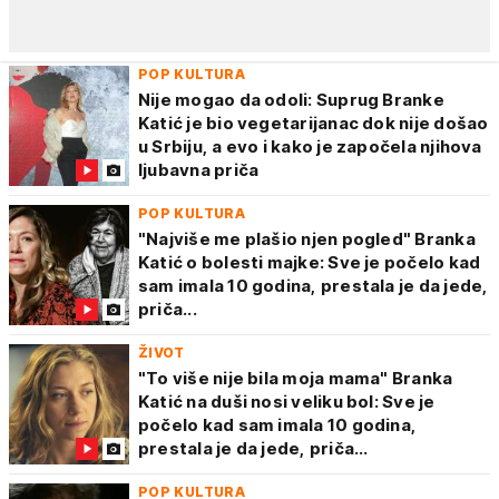
POP KULTURA
Nije mogao da odoli: Suprug Branke
Katić je bio vegetarijanac dok nije došao
u Srbiju, a evo i kako je započela njihova
ljubavna priča
POP KULTURA
"Najviše me plašio njen pogled" Branka
Katić o bolesti majke: Sve je počelo kad
sam imala 10 godina, prestala je da jede,
priča...
ŽIVOT
"To više nije bila moja mama" Branka
Katić na duši nosi veliku bol: Sve je
počelo kad sam imala 10 godina,
prestala je da jede, priča...
POP KULTURA