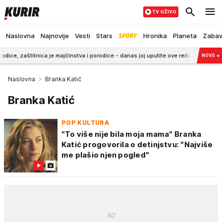
TV UŽIVO
Naslovna
Najnovije
Vesti
Stars
Hronika
Planeta
Zaba
tnica je majčinstva i porodice - danas joj uputite ove reči
6:38
Marija je im
NOVO
→
Naslovna
Branka Katić
Branka Katić
POP KULTURA
"To više nije bila moja mama" Branka
Katić progovorila o detinjstvu: "Najviše
me plašio njen pogled"