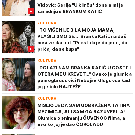
Vidović: Serija "U klinču" donela mi je
saradnju s BRANKOM KATIĆ
KULTURA
"TO VIŠE NIJE BILA MOJA MAMA,
PLAŠILI SMO SE..." Branka Katić na duši
nosi veliku bol: "Prestala je da jede, da
priča, da se kupa"
KULTURA
"DOLAZI NAM BRANKA KATIĆ U GOSTE I
OTERA ME U KREVET..." Ovako je glumica
pomogla udovici Nebojše Glogovca kad
joj je bilo NAJTEŽE
KULTURA
MISLIO JE DA SAM UOBRAŽENA TATINA
MEZIMICA, ALI SAM GA RAZUVERILA!
Glumica o snimanju ČUVENOG filma, a
evo ko joj je dao ČOKOLADU