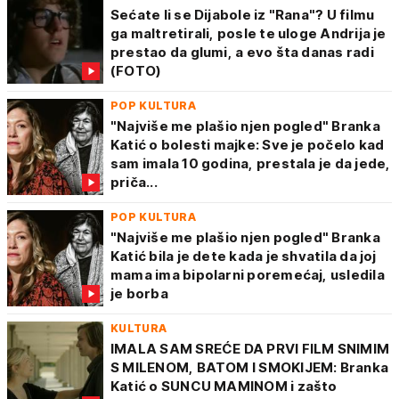
Sećate li se Dijabole iz "Rana"? U filmu
ga maltretirali, posle te uloge Andrija je
prestao da glumi, a evo šta danas radi
(FOTO)
POP KULTURA
"Najviše me plašio njen pogled" Branka
Katić o bolesti majke: Sve je počelo kad
sam imala 10 godina, prestala je da jede,
priča...
POP KULTURA
"Najviše me plašio njen pogled" Branka
Katić bila je dete kada je shvatila da joj
mama ima bipolarni poremećaj, usledila
je borba
KULTURA
IMALA SAM SREĆE DA PRVI FILM SNIMIM
S MILENOM, BATOM I SMOKIJEM: Branka
Katić o SUNCU MAMINOM i zašto