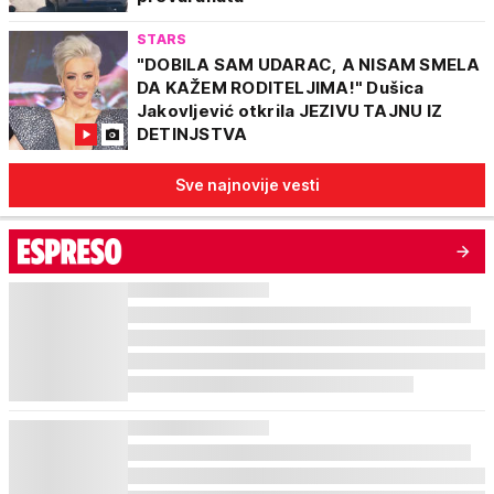
STARS
"DOBILA SAM UDARAC, A NISAM SMELA
DA KAŽEM RODITELJIMA!" Dušica
Jakovljević otkrila JEZIVU TAJNU IZ
DETINJSTVA
Sve najnovije vesti