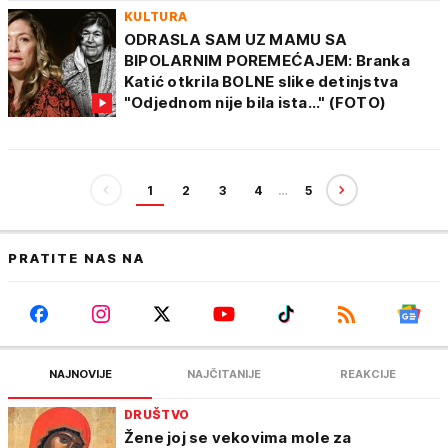
KULTURA
ODRASLA SAM UZ MAMU SA
BIPOLARNIM POREMEĆAJEM: Branka
Katić otkrila BOLNE slike detinjstva
"Odjednom nije bila ista..." (FOTO)
1
2
3
4
…
5
PRATITE NAS NA
NAJNOVIJE
NAJČITANIJE
REAKCIJE
DRUŠTVO
Žene joj se vekovima mole za