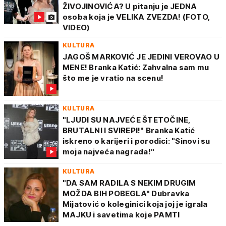
ŽIVOJINOVIĆA? U pitanju je JEDNA
osoba koja je VELIKA ZVEZDA! (FOTO,
VIDEO)
KULTURA
JAGOŠ MARKOVIĆ JE JEDINI VEROVAO U
MENE! Branka Katić: Zahvalna sam mu
što me je vratio na scenu!
KULTURA
"LJUDI SU NAJVEĆE ŠTETOČINE,
BRUTALNI I SVIREPI!" Branka Katić
iskreno o karijeri i porodici: "Sinovi su
moja najveća nagrada!"
KULTURA
"DA SAM RADILA S NEKIM DRUGIM
MOŽDA BIH POBEGLA" Dubravka
Mijatović o koleginici koja joj je igrala
MAJKU i savetima koje PAMTI