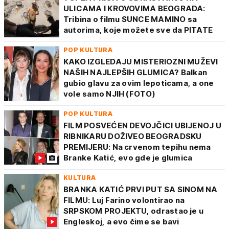
ULICAMA I KROVOVIMA BEOGRADA:
Tribina o filmu SUNCE MAMINO sa
autorima, koje možete sve da PITATE
POP KULTURA
KAKO IZGLEDAJU MISTERIOZNI MUŽEVI
NAŠIH NAJLEPŠIH GLUMICA? Balkan
gubio glavu za ovim lepoticama, a one
vole samo NJIH (FOTO)
POP KULTURA
FILM POSVEĆEN DEVOJČICI UBIJENOJ U
RIBNIKARU DOŽIVEO BEOGRADSKU
PREMIJERU: Na crvenom tepihu nema
Branke Katić, evo gde je glumica
KULTURA
BRANKA KATIĆ PRVI PUT SA SINOM NA
FILMU: Luj Farino volontirao na
SRPSKOM PROJEKTU, odrastao je u
Engleskoj, a evo čime se bavi