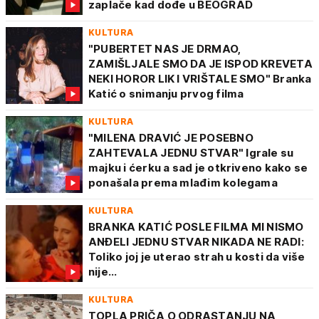
zaplače kad dođe u BEOGRAD
KULTURA
"PUBERTET NAS JE DRMAO,
ZAMIŠLJALE SMO DA JE ISPOD KREVETA
NEKI HOROR LIK I VRIŠTALE SMO" Branka
Katić o snimanju prvog filma
KULTURA
"MILENA DRAVIĆ JE POSEBNO
ZAHTEVALA JEDNU STVAR" Igrale su
majku i ćerku a sad je otkriveno kako se
ponašala prema mlađim kolegama
KULTURA
BRANKA KATIĆ POSLE FILMA MI NISMO
ANĐELI JEDNU STVAR NIKADA NE RADI:
Toliko joj je uterao strah u kosti da više
nije...
KULTURA
TOPLA PRIČA O ODRASTANJU NA