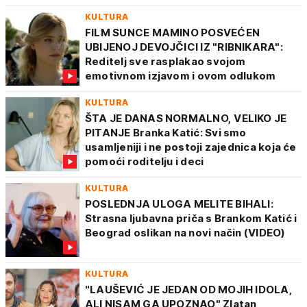
KULTURA
FILM SUNCE MAMINO POSVEĆEN
UBIJENOJ DEVOJČICI IZ "RIBNIKARA":
Reditelj sve rasplakao svojom
emotivnom izjavom i ovom odlukom
KULTURA
ŠTA JE DANAS NORMALNO, VELIKO JE
PITANJE Branka Katić: Svi smo
usamljeniji i ne postoji zajednica koja će
pomoći roditelju i deci
KULTURA
POSLEDNJA ULOGA MELITE BIHALI:
Strasna ljubavna priča s Brankom Katić i
Beograd oslikan na novi način (VIDEO)
KULTURA
"LAUŠEVIĆ JE JEDAN OD MOJIH IDOLA,
ALI NISAM GA UPOZNAO" Zlatan