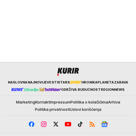
Kurir
NASLOVNA
NAJNOVIJE
VESTI
STARS
HRONIKA
PLANETA
ZABAVA
ODRŽIVA BUDUĆNOST
REGION
NEWS
Marketing
Kontakt
Impressum
Politika o kolačićima
Arhiva
Politika privatnosti
Uslovi korišćenja