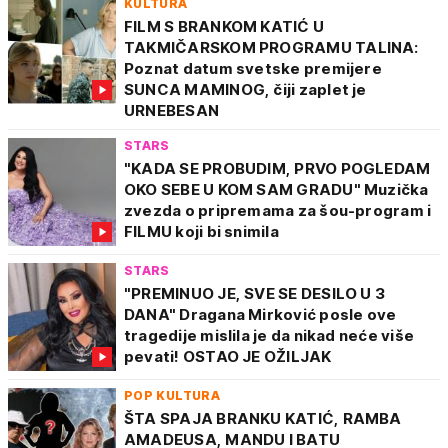
KULTURA
FILM S BRANKOM KATIĆ U
TAKMIČARSKOM PROGRAMU TALINA:
Poznat datum svetske premijere
SUNCA MAMINOG, čiji zaplet je
URNEBESAN
STARS
"KADA SE PROBUDIM, PRVO POGLEDAM
OKO SEBE U KOM SAM GRADU" Muzička
zvezda o pripremama za šou-program i
FILMU koji bi snimila
STARS
"PREMINUO JE, SVE SE DESILO U 3
DANA" Dragana Mirković posle ove
tragedije mislila je da nikad neće više
pevati! OSTAO JE OŽILJAK
POP KULTURA
ŠTA SPAJA BRANKU KATIĆ, RAMBA
AMADEUSA, MANDU I BATU