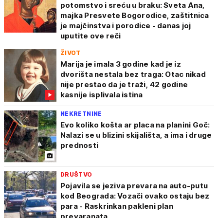
potomstvo i sreću u braku: Sveta Ana,
majka Presvete Bogorodice, zaštitnica
je majčinstva i porodice - danas joj
uputite ove reči
ŽIVOT
Marija je imala 3 godine kad je iz
dvorišta nestala bez traga: Otac nikad
nije prestao da je traži, 42 godine
kasnije isplivala istina
NEKRETNINE
Evo koliko košta ar placa na planini Goč:
Nalazi se u blizini skijališta, a ima i druge
prednosti
DRUŠTVO
Pojavila se jeziva prevara na auto-putu
kod Beograda: Vozači ovako ostaju bez
para - Raskrinkan pakleni plan
prevaranata