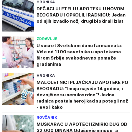
HRONIKA
DEČACI ULETELI U APOTEKU U NOVOM
BEOGRADU I OPKOLILI RADNICU: Jedan
od njih izvadio nož, drugi blokirali izlat
ZDRAVLJE
U susret Svetskom danu farmaceuta:
Više od 1.100 savetnika u apotekama
širom Srbije svakodnevno pomaže
građanima
HRONIKA
MALOLETNICI PLJAČKAJU APOTEKE PO
BEOGRADU: "Imaju najviše 14 godina, i
devojčice su nemilosrdne"! Jedna
radnica postala heroj kad su potegli nož
- evo i kako
NOVČANIK
MUŠKARAC U APOTECI IZMIRIO DUG OD
32.000 DINARA Oduševio mnoge, a