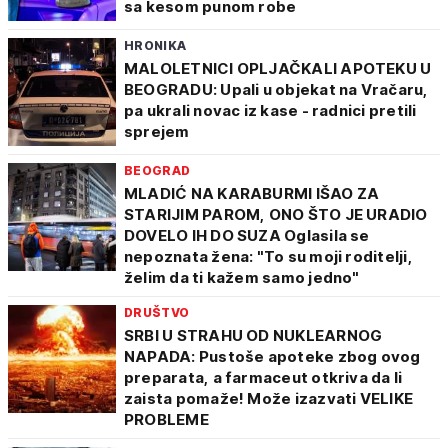
sa kesom punom robe
HRONIKA
MALOLETNICI OPLJAČKALI APOTEKU U
BEOGRADU: Upali u objekat na Vračaru,
pa ukrali novac iz kase - radnici pretili
sprejem
BEOGRAD
MLADIĆ NA KARABURMI IŠAO ZA
STARIJIM PAROM, ONO ŠTO JE URADIO
DOVELO IH DO SUZA Oglasila se
nepoznata žena: "To su moji roditelji,
želim da ti kažem samo jedno"
DRUŠTVO
SRBI U STRAHU OD NUKLEARNOG
NAPADA: Pustoše apoteke zbog ovog
preparata, a farmaceut otkriva da li
zaista pomaže! Može izazvati VELIKE
PROBLEME