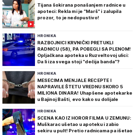
Tijana šokirana ponašanjem radnice u
apoteci: Rekla mi je "Marš" i zalupila
prozor, to je nedopustivo!
HRONIKA
RAZBOJNICI KRVNIČKI PRETUKLI
RADNICU (58), PA POBEGLI SA PLENOM!
Opljačkana apoteka u Ruzveltovoj ulici:
Da li iza svega stoji "dečija banda"?
HRONIKA
MESECIMA MENJALE RECEPTE I
NAPRAVILE ŠTETU VREDNU SKORO 5
MILIONA DINARA! Uhapšene apotekarke
u Bajinoj Bašti, evo kako su dolijale
HRONIKA
SCENA KAO IZ HOROR FILMA U ZEMUNU:
Muškarac ušetao u apoteku i zabio
sekiru u pult! Pretio radnicama pa išetao