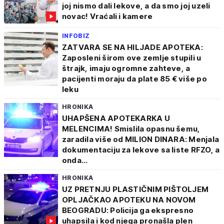
joj nismo dali lekove, a da smo joj uzeli
novac! Vraćali i kamere
INFOBIZ
ZATVARA SE NA HILJADE APOTEKA:
Zaposleni širom ove zemlje stupili u
štrajk, imaju ogromne zahteve, a
pacijenti moraju da plate 85 € više po
leku
HRONIKA
UHAPŠENA APOTEKARKA U
MELENCIMA! Smislila opasnu šemu,
zaradila više od MILION DINARA: Menjala
dokumentaciju za lekove sa liste RFZO, a
onda...
HRONIKA
UZ PRETNJU PLASTIČNIM PIŠTOLJEM
OPLJAČKAO APOTEKU NA NOVOM
BEOGRADU: Policija ga ekspresno
uhapsila i kod njega pronašla plen