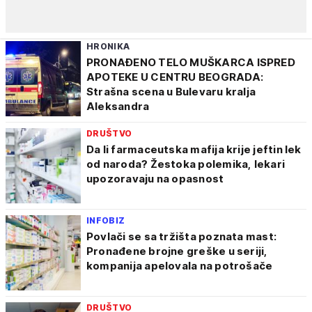
HRONIKA
PRONAĐENO TELO MUŠKARCA ISPRED
APOTEKE U CENTRU BEOGRADA:
Strašna scena u Bulevaru kralja
Aleksandra
DRUŠTVO
Da li farmaceutska mafija krije jeftin lek
od naroda? Žestoka polemika, lekari
upozoravaju na opasnost
INFOBIZ
Povlači se sa tržišta poznata mast:
Pronađene brojne greške u seriji,
kompanija apelovala na potrošače
DRUŠTVO