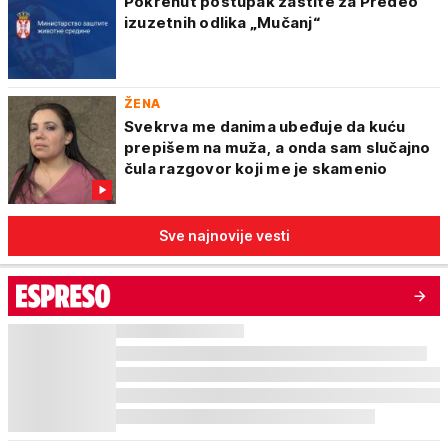
Pokrenut postupak zaštite za Predeo
izuzetnih odlika „Mučanj“
ŽENA
Svekrva me danima ubeđuje da kuću
prepišem na muža, a onda sam slučajno
čula razgovor koji me je skamenio
Sve najnovije vesti