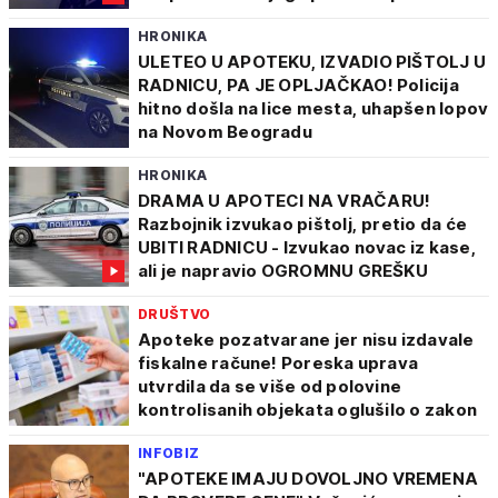
HRONIKA
ULETEO U APOTEKU, IZVADIO PIŠTOLJ U
RADNICU, PA JE OPLJAČKAO! Policija
hitno došla na lice mesta, uhapšen lopov
na Novom Beogradu
HRONIKA
DRAMA U APOTECI NA VRAČARU!
Razbojnik izvukao pištolj, pretio da će
UBITI RADNICU - Izvukao novac iz kase,
ali je napravio OGROMNU GREŠKU
DRUŠTVO
Apoteke pozatvarane jer nisu izdavale
fiskalne račune! Poreska uprava
utvrdila da se više od polovine
kontrolisanih objekata oglušilo o zakon
INFOBIZ
"APOTEKE IMAJU DOVOLJNO VREMENA