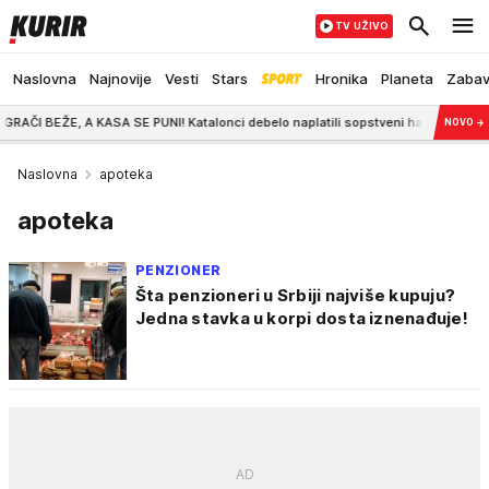
TV UŽIVO
Naslovna
Najnovije
Vesti
Stars
Hronika
Planeta
Zaba
E, A KASA SE PUNI! Katalonci debelo naplatili sopstveni haos - isplivao nevero
NOVO
→
Naslovna
apoteka
apoteka
PENZIONER
Šta penzioneri u Srbiji najviše kupuju?
Jedna stavka u korpi dosta iznenađuje!