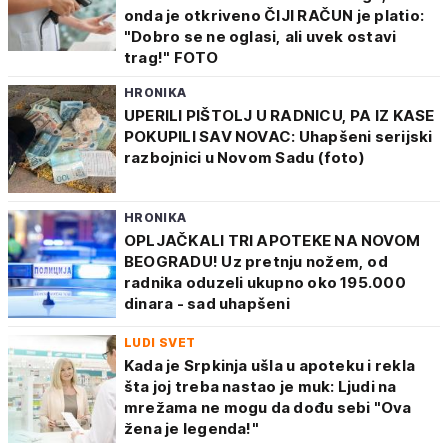
onda je otkriveno ČIJI RAČUN je platio:
"Dobro se ne oglasi, ali uvek ostavi
trag!" FOTO
HRONIKA
UPERILI PIŠTOLJ U RADNICU, PA IZ KASE
POKUPILI SAV NOVAC: Uhapšeni serijski
razbojnici u Novom Sadu (foto)
HRONIKA
OPLJAČKALI TRI APOTEKE NA NOVOM
BEOGRADU! Uz pretnju nožem, od
radnika oduzeli ukupno oko 195.000
dinara - sad uhapšeni
LUDI SVET
Kada je Srpkinja ušla u apoteku i rekla
šta joj treba nastao je muk: Ljudi na
mrežama ne mogu da dođu sebi "Ova
žena je legenda!"