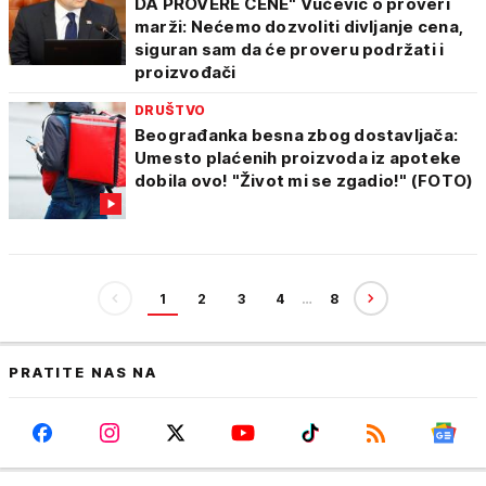
DA PROVERE CENE" Vučević o proveri
marži: Nećemo dozvoliti divljanje cena,
siguran sam da će proveru podržati i
proizvođači
DRUŠTVO
Beograđanka besna zbog dostavljača:
Umesto plaćenih proizvoda iz apoteke
dobila ovo! "Život mi se zgadio!" (FOTO)
1
2
3
4
…
8
PRATITE NAS NA