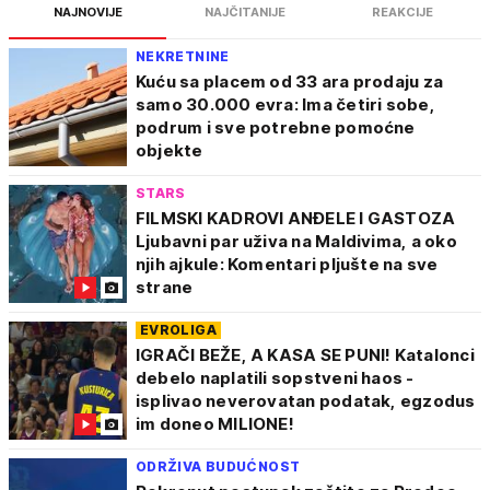
NAJNOVIJE
NAJČITANIJE
REAKCIJE
NEKRETNINE
Kuću sa placem od 33 ara prodaju za
samo 30.000 evra: Ima četiri sobe,
podrum i sve potrebne pomoćne
objekte
STARS
FILMSKI KADROVI ANĐELE I GASTOZA
Ljubavni par uživa na Maldivima, a oko
njih ajkule: Komentari pljušte na sve
strane
EVROLIGA
IGRAČI BEŽE, A KASA SE PUNI! Katalonci
debelo naplatili sopstveni haos -
isplivao neverovatan podatak, egzodus
im doneo MILIONE!
ODRŽIVA BUDUĆNOST