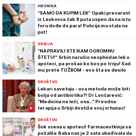
HRONIKA
"SAMO DA KUPIM LEK" Opaki prevarant
iz Leskovca čak 8 puta uspeo da na istu
foru dođe do para! Policija mu stala na
put!
SRBIJA
"NAPRAVILI STE NAM OGROMNU
ŠTETU!" Srbin naručio neophodan lek u
apoteci, pa prošao ko bos po trnju! Sad
mu prete TUŽBOM - evo šta se desilo
DRUŠTVO
Lekari savetuju - ova metoda može biti
bolja od antibiotika?! Dr Lončarević:
"Medicina ne leči, ona..." Prirodna
terapija u Srbiji dostiže svoj vrhunac!
DRUŠTVO
Šok scena u apoteci! Farmaceutkinja se
požalila: Baba nas je 2 sata ubeđivala da