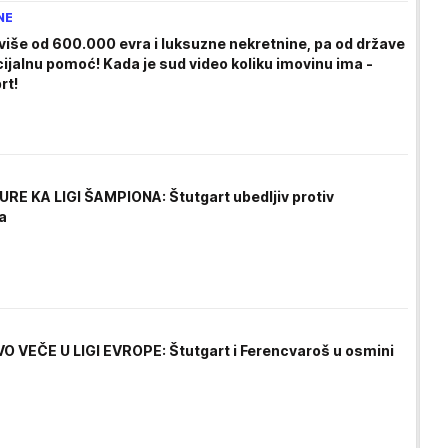
NE
 više od 600.000 evra i luksuzne nekretnine, pa od države
cijalnu pomoć! Kada je sud video koliku imovinu ima -
rt!
URE KA LIGI ŠAMPIONA: Štutgart ubedljiv protiv
a
O VEČE U LIGI EVROPE: Štutgart i Ferencvaroš u osmini