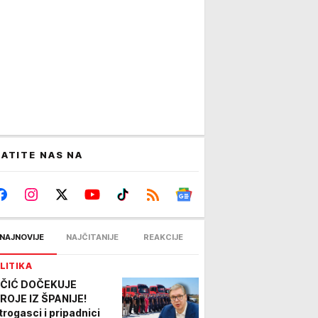
ATITE NAS NA
NAJNOVIJE
NAJČITANIJE
REAKCIJE
LITIKA
ČIĆ DOČEKUJE
ROJE IZ ŠPANIJE!
trogasci i pripadnici