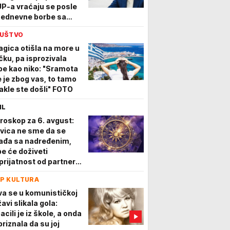
P-a vraćaju se posle
šednevne borbe sa
zornim požarima
UŠTVO
agica otišla na more u
čku, pa isprozivala
be kao niko: "Sramota
 je zbog vas, to tamo
akle ste došli" FOTO
IL
roskop za 6. avgust:
vica ne sme da se
ađa sa nadređenim,
be će doživeti
prijatnost od partnera,
njima se smeši veliki
P KULTURA
peh
va se u komunističkoj
avi slikala gola:
acili je iz škole, a onda
priznala da su joj