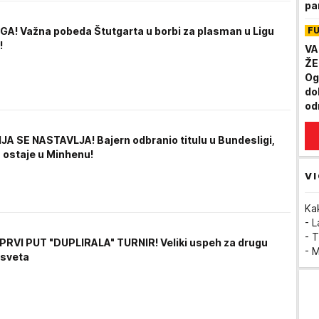
pa
pl
A! Važna pobeda Štutgarta u borbi za plasman u Ligu
F
!
VA
ŽE
Og
do
od
Ne
na
A SE NASTAVLJA! Bajern odbranio titulu u Bundesligi,
" ostaje u Minhenu!
VI
Ka
- 
- T
PRVI PUT "DUPLIRALA" TURNIR! Veliki uspeh za drugu
- 
 sveta