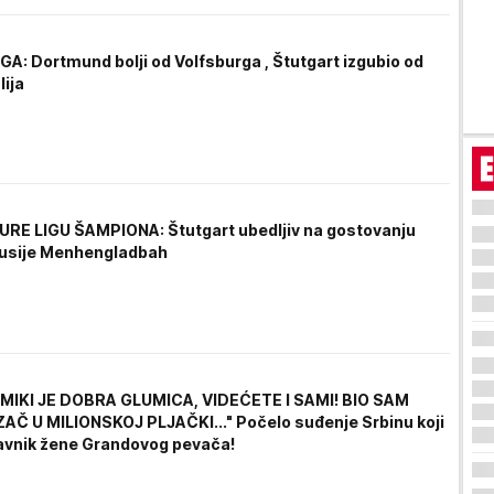
A: Dortmund bolji od Volfsburga , Štutgart izgubio od
lija
URE LIGU ŠAMPIONA: Štutgart ubedljiv na gostovanju
rusije Menhengladbah
MIKI JE DOBRA GLUMICA, VIDEĆETE I SAMI! BIO SAM
Č U MILIONSKOJ PLJAČKI..." Počelo suđenje Srbinu koji
ubavnik žene Grandovog pevača!