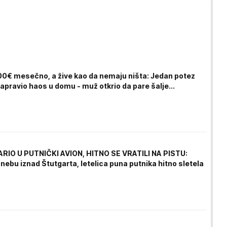
00€ mesečno, a žive kao da nemaju ništa: Jedan potez
pravio haos u domu - muž otkrio da pare šalje...
IO U PUTNIČKI AVION, HITNO SE VRATILI NA PISTU:
ebu iznad Štutgarta, letelica puna putnika hitno sletela