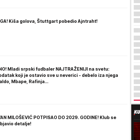
A! Kiša golova, Štuttgart pobedio Ajntraht!
! Mladi srpski fudbaler NAJTRAŽENIJI na svetu:
odatak koji je ostavio sve u neverici - debelo iza njega
ldo, Mbape, Rafinja...
VAN MILOŠEVIĆ POTPISAO DO 2029. GODINE! Klub se
objavio detalje!