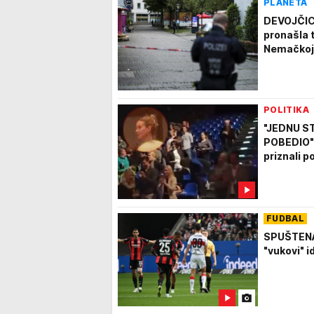
PLANETA
DEVOJČICA
pronašla t
Nemačkoj
POLITIKA
"JEDNU S
POBEDIO" 
priznali p
FUDBAL
SPUŠTENA
"vukovi" i