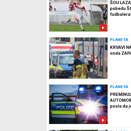
ŠOU LAZAR
pobedu Št
fudbalera
PLANETA
KRVAVI N
onda ZAPA
PLANETA
PREMINUL
AUTOMOBIL
posla da j