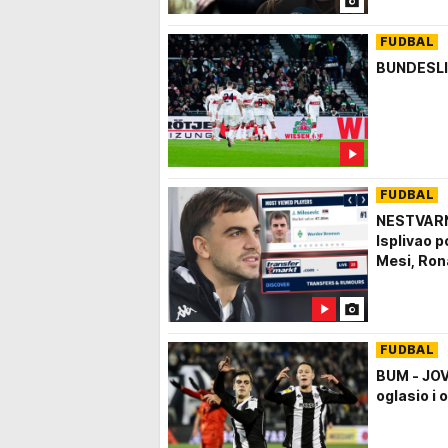
FUDBAL
BUNDESLIG
FUDBAL
NESTVARNO
Isplivao p
Mesi, Rona
FUDBAL
BUM - JO
oglasio i 