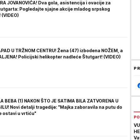
A JOVANOVIĆA! Dva gola, asistencija i ovacije za
utgarta: Pogledajte sjajne akcije mladog srpskog
! (VIDEO)
APAD U TRŽNOM CENTRU! Žena (47) izbodena NOŽEM, a
LJENA! Policijski helikopter nadleće Štutgart! (VIDEO)
PR
A BEBA (1) NAKON ŠTO JE SATIMA BILA ZATVORENA U
U! Novi detalji tragedije: "Majka zaboravila na putu do
e ostavi u vrtiću"
PO
VU
HE
Va