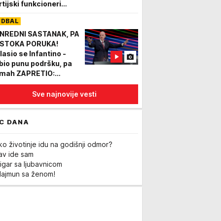
rtijski funkcioneri
aćali za intimne usluge
UDBAL
NREDNI SASTANAK, PA
STOKA PORUKA!
lasio se Infantino -
bio punu podršku, pa
mah ZAPRETIO:
ćemo tolerisati
pade!
Sve najnovije vesti
C DANA
ko životinje idu na godišnji odmor?
Lav ide sam
igar sa ljubavnicom
Majmun sa ženom!