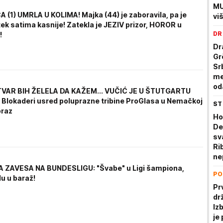
MU
 (1) UMRLA U KOLIMA! Majka (44) je zaboravila, pa je
vi
ek satima kasnije! Zatekla je JEZIV prizor, HOROR u
ra
DR
!
Dr
Gr
Sr
me
od
TVAR BIH ŽELELA DA KAŽEM... VUČIĆ JE U ŠTUTGARTU
Blokaderi usred poluprazne tribine ProGlasa u Nemačkoj
ST
oraz
Ho
De
sv
Ri
ne
a 
 ZAVESA NA BUNDESLIGU: "Švabe" u Ligi šampiona,
PO
us
du u baraž!
Pr
drž
Izb
je 