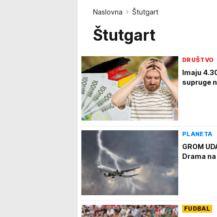
Naslovna
Štutgart
Štutgart
DRUŠTVO
Imaju 4.3
supruge na
PLANETA
GROM UDAR
Drama na n
FUDBAL