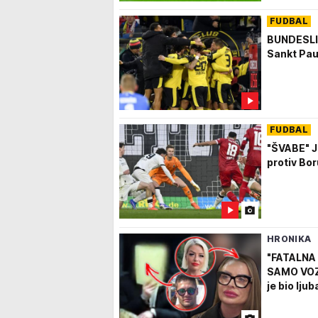
FUDBAL
BUNDESLIG
Sankt Pau
FUDBAL
"ŠVABE" J
protiv Bo
HRONIKA
"FATALNA 
SAMO VOZA
je bio lj