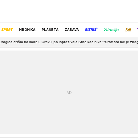
HRONIKA
PLANETA
ZABAVA
re u Grčku, pa isprozivala Srbe kao niko: "Sramota me je zbog vas, to tamo odakl
IZBOR UREDNIKA