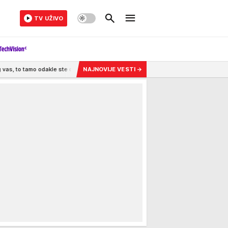
TV UŽIVO
e ste došli" FOTO
7:06
Prva se u komunističkoj državi slikala gola: Izbacili je 
NAJNOVIJE VESTI
→