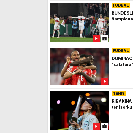
FUDBAL
BUNDESLIG
šampiona
FUDBAL
DOMINACIJ
"salatara
TENIS
RIBAKINA 
teniserku