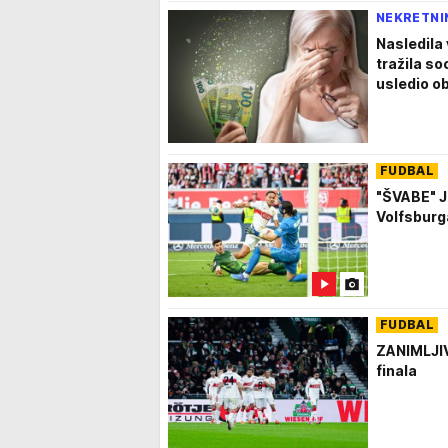
NEKRETNI
Nasledila
tražila so
usledio ob
FUDBAL
"ŠVABE" J
Volfsburg
FUDBAL
ZANIMLJIV
finala