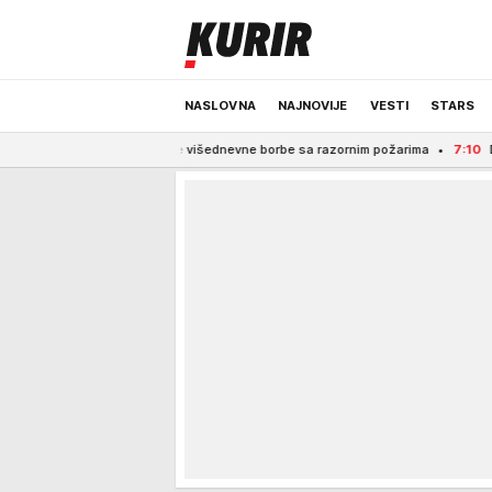
NASLOVNA
NAJNOVIJE
VESTI
STARS
u se posle višednevne borbe sa razornim požarima
7:10
Dragica otišla na mo
ODRŽIVA BUDUĆNOST
REGION
NEWS