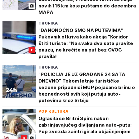
novih 115 km koje puštamo do decembra
MAPA
HRONIKA
"DANONOĆNO SMO NA PUTEVIMA"
Pukovnik otkriva kako akcija "Koridor"
štiti turiste: "Na svaka dva sata pravite
pauzu, ne krećite na put bez OVOG
pravila!
HRONIKA
"POLICIJA JE UZ GRAĐANE 24 SATA
DNEVNO" Tokom letnje turističke
sezone pripadnici MUP pojačano brinu o
beznednosti svih koji putuju auto-
putevima kroz Srbiju
POP KULTURA
Oglasila se Britni Spirs nakon
zabrinjavajućeg divljanja na auto-putu:
Pop zvezda zaintrigirala objašnjenjem