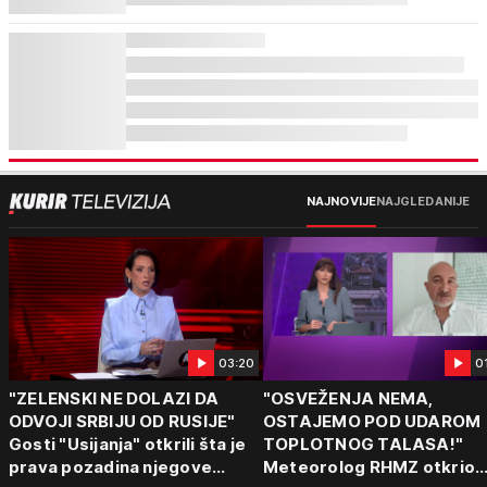
NAJNOVIJE
NAJGLEDANIJE
03:20
0
"ZELENSKI NE DOLAZI DA
"OSVEŽENJA NEMA,
ODVOJI SRBIJU OD RUSIJE"
OSTAJEMO POD UDAROM
Gosti "Usijanja" otkrili šta je
TOPLOTNOG TALASA!"
prava pozadina njegove
Meteorolog RHMZ otkrio