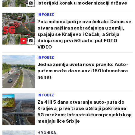
istorijski korak u modernizaciji države
INFOBIZ
Pola miliona ljudi je ovo čekalo: Danas se
otvara najšira saobraćajnica u zemlji,
spajaju se Kraljevo i Čačak, a Srbija
dobija svoj prvi 5G auto-put FOTO
VIDEO
INFOBIZ
Jedna zemlja uvela novo pravilo: Auto-
putem može da se vozi 150 kilometara
na sat
INFOBIZ
Za 4 ili 5 dana otvaranje auto-puta do
Kraljeva, prve trase u Srbiji pokrivene
5G mrežom: Infrastrukturni projekti koji
menjaju lice Srbije
HRONIKA