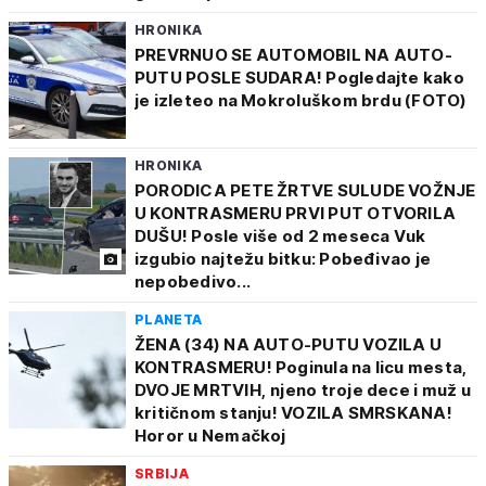
HRONIKA
PREVRNUO SE AUTOMOBIL NA AUTO-
PUTU POSLE SUDARA! Pogledajte kako
je izleteo na Mokroluškom brdu (FOTO)
HRONIKA
PORODICA PETE ŽRTVE SULUDE VOŽNJE
U KONTRASMERU PRVI PUT OTVORILA
DUŠU! Posle više od 2 meseca Vuk
izgubio najtežu bitku: Pobeđivao je
nepobedivo...
PLANETA
ŽENA (34) NA AUTO-PUTU VOZILA U
KONTRASMERU! Poginula na licu mesta,
DVOJE MRTVIH, njeno troje dece i muž u
kritičnom stanju! VOZILA SMRSKANA!
Horor u Nemačkoj
SRBIJA