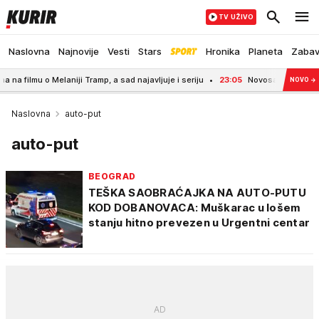
TV UŽIVO
Naslovna
Najnovije
Vesti
Stars
Hronika
Planeta
Zaba
 o Melaniji Tramp, a sad najavljuje i seriju
23:05
Novosađanka Teodora se na
NOVO
→
Naslovna
auto-put
auto-put
BEOGRAD
TEŠKA SAOBRAĆAJKA NA AUTO-PUTU
KOD DOBANOVACA: Muškarac u lošem
stanju hitno prevezen u Urgentni centar