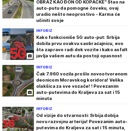
OBRAZ KAO ĐON OD KOPAČKE" Stao na
auto-putu da pomogne čoveku, ovaj
uradio nešto neoprostivo - Karma će
učiniti svoje
INFOBIZ
Kako funkcioniše 5G auto-put: Srbija
dobila prvu ovakvu saobraćajnicu, evo
šta zapravo radi dok vozite i kako asfalt
javlja vašem autu da postoji opasnost
INFOBIZ
Čak 7.960 vozila prošlo novootvorenom
deonicom Moravskog koridora! Velika
olakšica za sve vozače! ! Povezanim
auto-putevima do Kraljeva za sat i 15
minuta
INFOBIZ
Od vizije do stvarnosti: Srbija dobija
novu razvojnu arteriju! Povezanim auto-
putevima do Kraljeva za sat i 15 minuta,