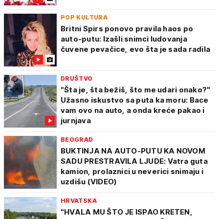
POP KULTURA
Britni Spirs ponovo pravila haos po
auto-putu: Izašli snimci ludovanja
čuvene pevačice, evo šta je sada radila
DRUŠTVO
"Šta je, šta bežiš, što me udari onako?"
Užasno iskustvo sa puta ka moru: Bace
vam ovo na auto, a onda kreće pakao i
jurnjava
BEOGRAD
BUKTINJA NA AUTO-PUTU KA NOVOM
SADU PRESTRAVILA LJUDE: Vatra guta
kamion, prolaznici u neverici snimaju i
uzdišu (VIDEO)
HRVATSKA
"HVALA MU ŠTO JE ISPAO KRETEN,