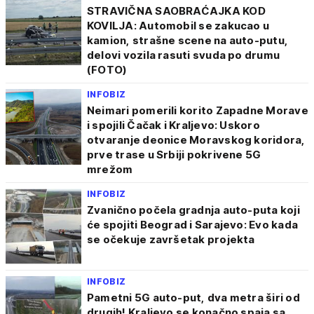
STRAVIČNA SAOBRAĆAJKA KOD
KOVILJA: Automobil se zakucao u
kamion, strašne scene na auto-putu,
delovi vozila rasuti svuda po drumu
(FOTO)
INFOBIZ
Neimari pomerili korito Zapadne Morave
i spojili Čačak i Kraljevo: Uskoro
otvaranje deonice Moravskog koridora,
prve trase u Srbiji pokrivene 5G
mrežom
INFOBIZ
Zvanično počela gradnja auto-puta koji
će spojiti Beograd i Sarajevo: Evo kada
se očekuje završetak projekta
INFOBIZ
Pametni 5G auto-put, dva metra širi od
drugih! Kraljevo se konačno spaja sa