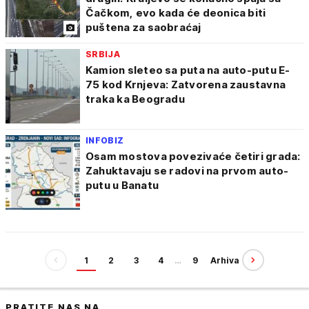
Čačkom, evo kada će deonica biti
puštena za saobraćaj
SRBIJA
Kamion sleteo sa puta na auto-putu E-
75 kod Krnjeva: Zatvorena zaustavna
traka ka Beogradu
INFOBIZ
Osam mostova povezivaće četiri grada:
Zahuktavaju se radovi na prvom auto-
putu u Banatu
1
2
3
4
…
9
Arhiva
PRATITE NAS NA