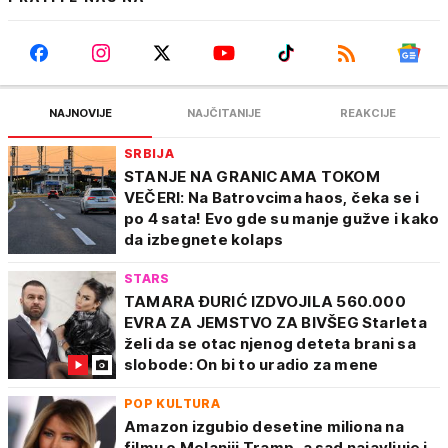
NAJNOVIJE
NAJČITANIJE
REAKCIJE
SRBIJA
STANJE NA GRANICAMA TOKOM
VEČERI: Na Batrovcima haos, čeka se i
po 4 sata! Evo gde su manje gužve i kako
da izbegnete kolaps
STARS
TAMARA ĐURIĆ IZDVOJILA 560.000
EVRA ZA JEMSTVO ZA BIVŠEG Starleta
želi da se otac njenog deteta brani sa
slobode: On bi to uradio za mene
POP KULTURA
Amazon izgubio desetine miliona na
filmu o Melaniji Tramp, a sad najavljuje i