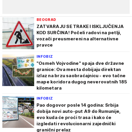
BEOGRAD
ZATVARAJU SE TRAKE I ISKLJUČENJA
KOD SURČINA! Počeli radovi na petlji,
vozači preusmereni na alternativne
pravce
INFOBIZ
"Osmeh Vojvodine" spaja dve državne
granice: Ova mesta dobijaju direktan
izlaz na brzu saobraćajnicu - evo tačne
mape koridora dugog neverovatnih 185
kilometara
INFOBIZ
Pao dogovor posle 14 godina: Srbija
dobija novi auto-put A9 do Rumunije,
evo kuda će proći trasa i kako će
izgledati revolucionarni zajednički
granični prelaz