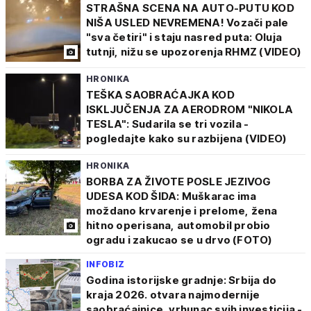
STRAŠNA SCENA NA AUTO-PUTU KOD
NIŠA USLED NEVREMENA! Vozači pale
"sva četiri" i staju nasred puta: Oluja
tutnji, nižu se upozorenja RHMZ (VIDEO)
HRONIKA
TEŠKA SAOBRAĆAJKA KOD
ISKLJUČENJA ZA AERODROM "NIKOLA
TESLA": Sudarila se tri vozila -
pogledajte kako su razbijena (VIDEO)
HRONIKA
BORBA ZA ŽIVOTE POSLE JEZIVOG
UDESA KOD ŠIDA: Muškarac ima
moždano krvarenje i prelome, žena
hitno operisana, automobil probio
ogradu i zakucao se u drvo (FOTO)
INFOBIZ
Godina istorijske gradnje: Srbija do
kraja 2026. otvara najmodernije
saobraćajnice, vrhunac svih investicija -