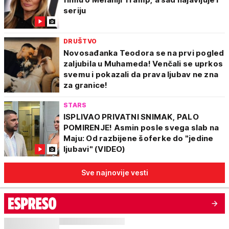
seriju
DRUŠTVO
Novosađanka Teodora se na prvi pogled
zaljubila u Muhameda! Venčali se uprkos
svemu i pokazali da prava ljubav ne zna
za granice!
STARS
ISPLIVAO PRIVATNI SNIMAK, PALO
POMIRENJE! Asmin posle svega slab na
Maju: Od razbijene šoferke do "jedine
ljubavi" (VIDEO)
Sve najnovije vesti