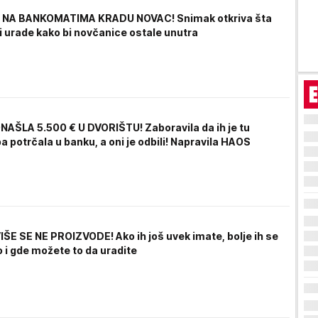
 NA BANKOMATIMA KRADU NOVAC! Snimak otkriva šta
i urade kako bi novčanice ostale unutra
AŠLA 5.500 € U DVORIŠTU! Zaboravila da ih je tu
pa potrčala u banku, a oni je odbili! Napravila HAOS
IŠE SE NE PROIZVODE! Ako ih još uvek imate, bolje ih se
o i gde možete to da uradite