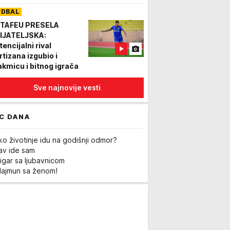
tronažnih sestara
UDBAL
OTO)
TAFEU PRESELA
IJATELJSKA:
encijalni rival
rtizana izgubio i
akmicu i bitnog igrača
Sve najnovije vesti
C DANA
ko životinje idu na godišnji odmor?
Lav ide sam
igar sa ljubavnicom
Majmun sa ženom!