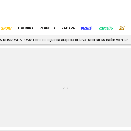
HRONIKA
PLANETA
ZABAVA
itno se oglasila arapska država: Ubili su 30 naših vojnika!
0:01
PRVA KA
IZBOR UREDNIKA