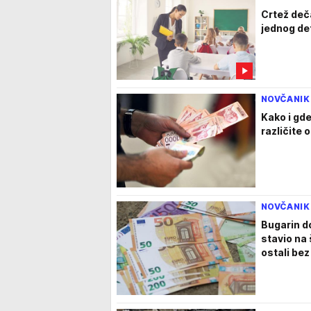
Crtež deča
jednog det
NOVČANIK
Kako i gd
različite 
NOVČANIK
Bugarin do
stavio na 
ostali be