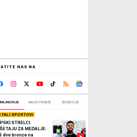
ATITE NAS NA
NAJNOVIJE
NAJČITANIJE
REAKCIJE
STALI SPORTOVI
PSKI STRELCI
ŠETAJU ZA MEDALJE:
š dve bronze na