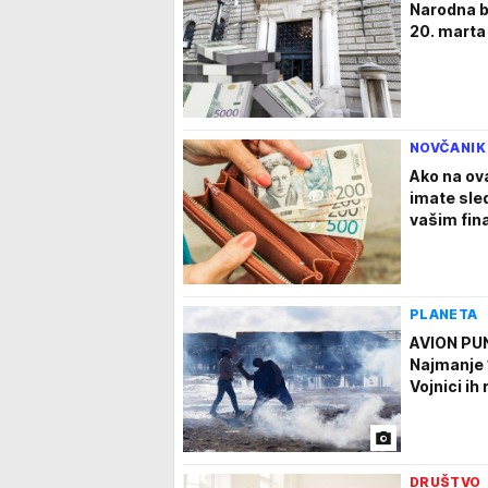
Narodna b
20. marta
NOVČANIK
Ako na ov
imate sle
vašim fin
PLANETA
AVION PU
Najmanje 
Vojnici ih
DRUŠTVO