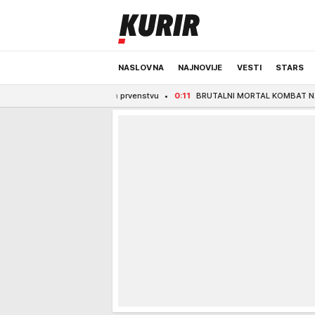
NASLOVNA
NAJNOVIJE
VESTI
STARS
na Evropskom prvenstvu
0:11
BRUTALNI MORTAL KOMBAT NA BLISKOM ISTOKU! H
ODRŽIVA BUDUĆNOST
REGION
NEWS