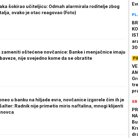
Ev
ka šokirao učiteljicu: Odmah alarmirala roditelje zbog
alja, ovako je otac reagovao (Foto)
PL
BR
KO
IS
ar
30
e zameniti oštećene novčanice: Banke i menjačnice imaju
obaveze, nije svejedno kome da se obratite
F
VE
AM
Gr
tre
pr
neo u banku na hiljade evra, novčanice izgorele čim ih je
SR
šalter: Radnik nije primetio miris naftalina, mnogi klijenti
PR
z novca
NA
Bu
Kr
dr