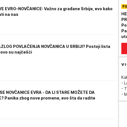
pa
F
(F
E EVRO-NOVČANICE: Važno za građane Srbije, evo kako
HE
ati na nas
PR
Pot
Pa
ut
AZLOG POVLAČENJA NOVČANICA U SRBIJI? Postoji lista
 ovo su najčešći
VI
Ka
- 
- T
SE NOVČANICE EVRA - DA LI STARE MOŽETE DA
- 
? Panika zbog nove promene, evo šta da radite