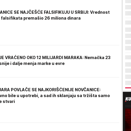
NICE SE NAJČEŠĆE FALSIFIKUJU U SRBIJI: Vrednost
 falsifikata premašio 26 miliona dinara
NIJE VRAĆENO OKO 12 MILIJARDI MARAKA: Nemačka 23
nije i dalje menja marke u evre
NUARA POVLAČE SE NAJKORIŠĆENIJE NOVČANICE:
o bile u upotrebi, a sad ih sklanjaju sa tržišta samo
e stvari