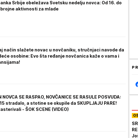
anka Srbije obeležava Svetsku nedelju novca: Od 16. do
 brojne aktivnosti za mlade
aj način slažete novac u novčaniku, stručnjaci navode da
deće osobine: Evo šta ređanje novčanica kaže o vama i
ansijama!
PR
N NOVCA SE RASPAO, NOVČANICE SE RASULE POSVUDA:
15 stradalo, a stotine se okupile da SKUPLJAJU PARE!
 rasterivali - ŠOK SCENE (VIDEO)
O
SR
RE
Jo