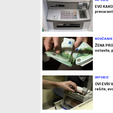
EVO KAKO
prevarant
NOVČANIK
ŽENA PRON
ostavila, 
INFOBIZ
OVI EVRI V
rešite, ev