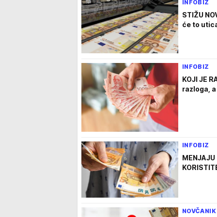
INFOBIZ
STIŽU NOV
će to utic
INFOBIZ
KOJI JE R
razloga, a
INFOBIZ
MENJAJU 
KORISTITE
NOVČANIK