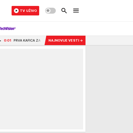
TV UŽIVO
FICA ZA NAJVAŽNIJU ULOGU! Buduće mame u Kruševcu dobile dragocene savete
NAJNOVIJE VESTI
→