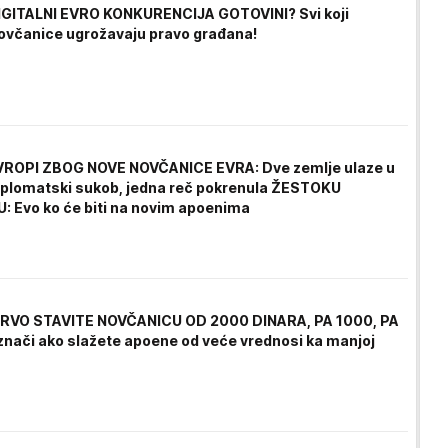
DIGITALNI EVRO KONKURENCIJA GOTOVINI? Svi koji
novčanice ugrožavaju pravo građana!
VROPI ZBOG NOVE NOVČANICE EVRA: Dve zemlje ulaze u
diplomatski sukob, jedna reč pokrenula ŽESTOKU
 Evo ko će biti na novim apoenima
I PRVO STAVITE NOVČANICU OD 2000 DINARA, PA 1000, PA
znači ako slažete apoene od veće vrednosi ka manjoj