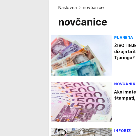
Naslovna
novčanice
novčanice
PLANETA
ŽIVOTINJE
dizajn bri
Tjuringa?
NOVČANIK
Ako imate
štampati, 
INFOBIZ