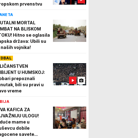
ropskom prvenstvu
ANETA
UTALNI MORTAL
MBAT NA BLISKOM
TOKU! Hitno se oglasila
apska država: Ubili su
 naših vojnika!
UDBAL
LIČANSTVEN
BIJENT U HUMSKOJ:
obari prepoznali
nutak, bili su pravi u
avo vreme
BIJA
VA KAFICA ZA
JVAŽNIJU ULOGU!
duće mame u
uševcu dobile
agocene savete