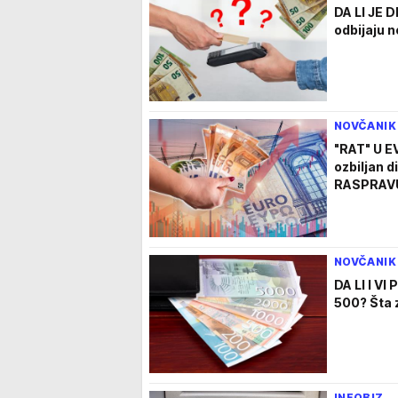
DA LI JE 
odbijaju 
NOVČANIK
"RAT" U E
ozbiljan 
RASPRAVU:
NOVČANIK
DA LI I V
500? Šta 
INFOBIZ