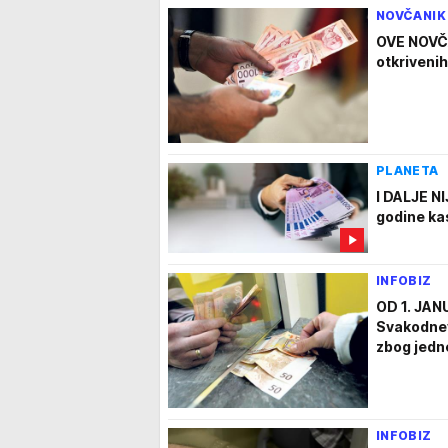
NOVČANIK
OVE NOVČA
otkrivenih
PLANETA
I DALJE 
godine kas
INFOBIZ
OD 1. JA
Svakodnevn
zbog jedn
INFOBIZ