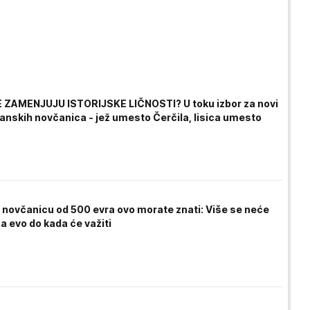
 ZAMENJUJU ISTORIJSKE LIČNOSTI? U toku izbor za novi
tanskih novčanica - jež umesto Čerčila, lisica umesto
 novčanicu od 500 evra ovo morate znati: Više se neće
a evo do kada će važiti