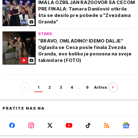
IMALA OZBILJAN RAZGOVOR SA CECOM
PRE FINALA: Tamara Danilović otkrila
šta se desilo pre pobede u "Zvezdama
Granda"
STARS
"BRAVO, OMLADINO! IDEMO DALJE"
Oglasila se Ceca posle finala Zvezda
Granda, evo koliko je ponosna na svoje
takmičare (FOTO)
1
2
3
4
…
9
Arhiva
PRATITE NAS NA