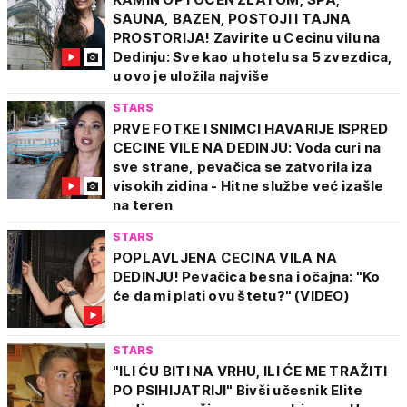
SAUNA, BAZEN, POSTOJI I TAJNA
PROSTORIJA! Zavirite u Cecinu vilu na
Dedinju: Sve kao u hotelu sa 5 zvezdica,
u ovo je uložila najviše
STARS
PRVE FOTKE I SNIMCI HAVARIJE ISPRED
CECINE VILE NA DEDINJU: Voda curi na
sve strane, pevačica se zatvorila iza
visokih zidina - Hitne službe već izašle
na teren
STARS
POPLAVLJENA CECINA VILA NA
DEDINJU! Pevačica besna i očajna: "Ko
će da mi plati ovu štetu?" (VIDEO)
STARS
"ILI ĆU BITI NA VRHU, ILI ĆE ME TRAŽITI
PO PSIHIJATRIJI" Bivši učesnik Elite