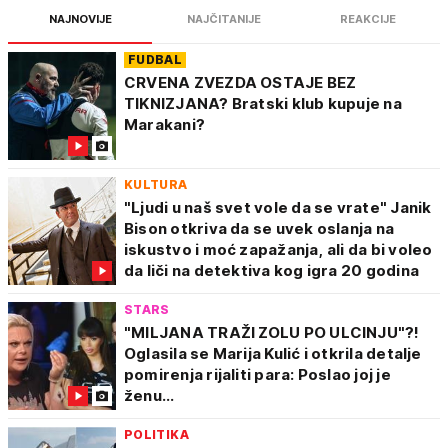
NAJNOVIJE
NAJČITANIJE
REAKCIJE
FUDBAL
CRVENA ZVEZDA OSTAJE BEZ
TIKNIZJANA? Bratski klub kupuje na
Marakani?
KULTURA
"Ljudi u naš svet vole da se vrate" Janik
Bison otkriva da se uvek oslanja na
iskustvo i moć zapažanja, ali da bi voleo
da liči na detektiva kog igra 20 godina
STARS
"MILJANA TRAŽI ZOLU PO ULCINJU"?!
Oglasila se Marija Kulić i otkrila detalje
pomirenja rijaliti para: Poslao joj je
ženu...
POLITIKA