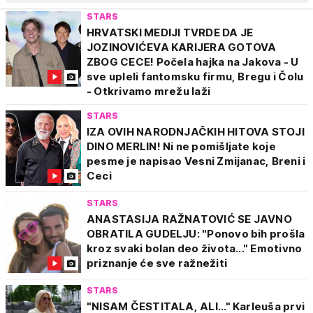
STARS
HRVATSKI MEDIJI TVRDE DA JE
JOZINOVIĆEVA KARIJERA GOTOVA
ZBOG CECE! Počela hajka na Jakova - U
sve upleli fantomsku firmu, Bregu i Čolu
- Otkrivamo mrežu laži
STARS
IZA OVIH NARODNJAČKIH HITOVA STOJI
DINO MERLIN! Ni ne pomišljate koje
pesme je napisao Vesni Zmijanac, Breni i
Ceci
STARS
ANASTASIJA RAŽNATOVIĆ SE JAVNO
OBRATILA GUDELJU: "Ponovo bih prošla
kroz svaki bolan deo života..." Emotivno
priznanje će sve ražnežiti
STARS
"NISAM ČESTITALA, ALI..." Karleuša prvi