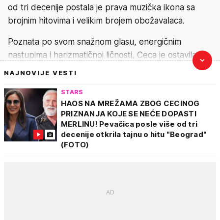
od tri decenije postala je prava muzička ikona sa
brojnim hitovima i velikim brojem obožavalaca.
Poznata po svom snažnom glasu, energičnim
nastupima i harizmatičnoj ličnosti, Ceca je ostavila
neizbrisiv trag u muzici i kulturi regiona. Njena
NAJNOVIJE VESTI
karijera je isprepletena i sa privatnim životom, što je
STARS
često činilo predmet interesovanja medija.
HAOS NA MREŽAMA ZBOG CECINOG
PRIZNANJA KOJE SE NEĆE DOPASTI
Iz braka sa
Željkom Ražnatovićem Arkanom
ima
MERLINU! Pevačica posle više od tri
dvoje dece,
Veljka
i
Anastasiju
.
decenije otkrila tajnu o hitu "Beograd"
(FOTO)
Instagram:
cecaraznatovic