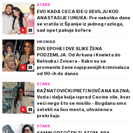
STARS
EVO KADA CECA IDE U SEVILJU KOD
ANASTASIJE I UNUKA: Pre nekoliko dana
se vratila iz Španije iz jednog razloga,
sad opet pakuje kofere
HRONIKA
DVE EPOHE I DVE SLIKE ŽENA
PODZEMLJA: Od Arkana i Kneleta do
Belivuka i Zvicera - Kako su se
promenile žene najopasnijih kriminalaca
od 90-ih do danas
STARS
RAŽNATOVIĆKI PRETI NOVČANA KAZNA:
Voda i dalje kulja ispred Cecine vile, kvar
veći nego što se mislilo - Bogdanu smo
zatekli na licu mesta, uhvaćena u
prekršaju
STARS
KAMIN OPTOČEN ZLATOM, SPA,