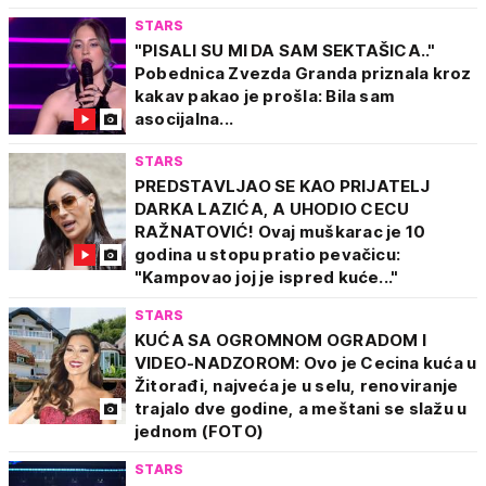
STARS
"PISALI SU MI DA SAM SEKTAŠICA.."
Pobednica Zvezda Granda priznala kroz
kakav pakao je prošla: Bila sam
asocijalna...
STARS
PREDSTAVLJAO SE KAO PRIJATELJ
DARKA LAZIĆA, A UHODIO CECU
RAŽNATOVIĆ! Ovaj muškarac je 10
godina u stopu pratio pevačicu:
"Kampovao joj je ispred kuće..."
STARS
KUĆA SA OGROMNOM OGRADOM I
VIDEO-NADZOROM: Ovo je Cecina kuća u
Žitorađi, najveća je u selu, renoviranje
trajalo dve godine, a meštani se slažu u
jednom (FOTO)
STARS