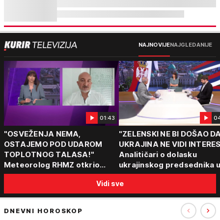
NAJNOVIJE
NAJGLEDANIJE
01:43
0
"OSVEŽENJA NEMA,
"ZELENSKI NE BI DOŠAO D
OSTAJEMO POD UDAROM
UKRAJINA NE VIDI INTERE
TOPLOTNOG TALASA!"
Analitičari o dolasku
Meteorolog RHMZ otkrio
ukrajinskog predsednika 
kakvo vreme nas čeka do
Beograd: "Srbija može da
Vidi sve
kraja avgusta
razgovara sa svima"
DNEVNI HOROSKOP