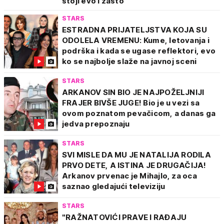
stoji evo i zašto
STARS
ESTRADNA PRIJATELJSTVA KOJA SU
ODOLELA VREMENU: Kume, letovanja i
podrška i kada se ugase reflektori, evo
ko se najbolje slaže na javnoj sceni
STARS
ARKANOV SIN BIO JE NAJPOŽELJNIJI
FRAJER BIVŠE JUGE! Bio je u vezi sa
ovom poznatom pevačicom, a danas ga
jedva prepoznaju
STARS
SVI MISLE DA MU JE NATALIJA RODILA
PRVO DETE, A ISTINA JE DRUGAČIJA!
Arkanov prvenac je Mihajlo, za oca
saznao gledajući televiziju
STARS
"RAŽNATOVIĆI PRAVE I RAĐAJU