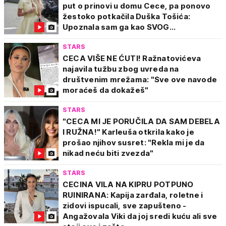
put o prinovi u domu Cece, pa ponovo
žestoko potkačila Duška Tošića:
Upoznala sam ga kao SVOG...
STARS
CECA VIŠE NE ĆUTI! Ražnatovićeva
najavila tužbu zbog uvreda na
društvenim mrežama: "Sve ove navode
moraćeš da dokažeš"
STARS
"CECA MI JE PORUČILA DA SAM DEBELA
I RUŽNA!" Karleuša otkrila kako je
prošao njihov susret: "Rekla mi je da
nikad neću biti zvezda"
STARS
CECINA VILA NA KIPRU POTPUNO
RUINIRANA: Kapija zarđala, roletne i
zidovi ispucali, sve zapušteno -
Angažovala Viki da joj sredi kuću ali sve