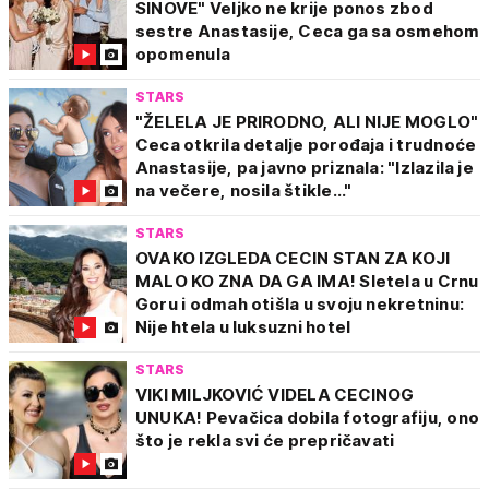
SINOVE" Veljko ne krije ponos zbod
sestre Anastasije, Ceca ga sa osmehom
opomenula
STARS
"ŽELELA JE PRIRODNO, ALI NIJE MOGLO"
Ceca otkrila detalje porođaja i trudnoće
Anastasije, pa javno priznala: "Izlazila je
na večere, nosila štikle..."
STARS
OVAKO IZGLEDA CECIN STAN ZA KOJI
MALO KO ZNA DA GA IMA! Sletela u Crnu
Goru i odmah otišla u svoju nekretninu:
Nije htela u luksuzni hotel
STARS
VIKI MILJKOVIĆ VIDELA CECINOG
UNUKA! Pevačica dobila fotografiju, ono
što je rekla svi će prepričavati