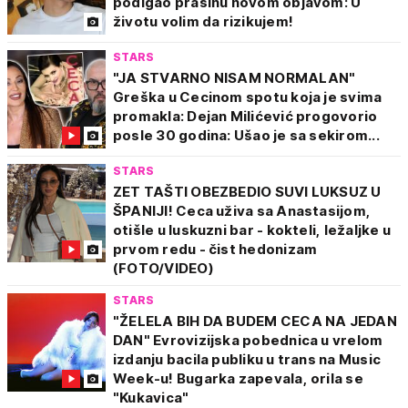
podigao prašinu novom objavom: U
životu volim da rizikujem!
STARS
"JA STVARNO NISAM NORMALAN"
Greška u Cecinom spotu koja je svima
promakla: Dejan Milićević progovorio
posle 30 godina: Ušao je sa sekirom...
STARS
ZET TAŠTI OBEZBEDIO SUVI LUKSUZ U
ŠPANIJI! Ceca uživa sa Anastasijom,
otišle u luskuzni bar - kokteli, ležaljke u
prvom redu - čist hedonizam
(FOTO/VIDEO)
STARS
"ŽELELA BIH DA BUDEM CECA NA JEDAN
DAN" Evrovizijska pobednica u vrelom
izdanju bacila publiku u trans na Music
Week-u! Bugarka zapevala, orila se
"Kukavica"