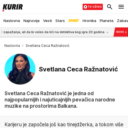
TV UŽIVO
Naslovna
Najnovije
Vesti
Stars
Hronika
Planeta
Zaba
, ali da bi voleo da liči na detektiva kog igra 20 godina
18:16
"MILJANA TRAŽI 
NOVO
→
Naslovna
Svetlana Ceca Ražnatović
Svetlana Ceca Ražnatović
Svetlana Ceca Ražnatović je jedna od
najpopularnijih i najuticajnijih pevačica narodne
muzike na prostorima Balkana.
Karijeru je započela još kao tinejdžerka, a tokom više