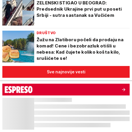
ZELENSKI STIGAO U BEOGRAD:
Predsednik Ukrajine prvi put u poseti
Srbiji - sutra sastanak sa Vučićem
DRUŠTVO
Žužu na Zlatiboru počeli da prodaju na
komad! Cene i bezobrazluk otišli u
nebesa: Kad čujete koliko košta kilo,
srušićete se!
Sve najnovije vesti