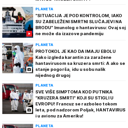
PLANETA
"SITUACIJA JE POD KONTROLOM, IAKO
SU ZABELEŽENI SMRTNI SLUČAJEVI NA
BRODU" Imunolog o hantavirusu: Ovaj soj
ne može da izazove pandemiju
PLANETA
PROTOKOL JE KAO DA IMAJU EBOLU
Kako izgleda karantin za zaražene
hantavirusom sa kruzera smrti: A ako se
stanje pogorša, idu u sobu nalik
nijednog drugoj
PLANETA
SVE VIŠE SIMPTOMA KOD PUTNIKA
"KRUZERA SMRTI" KOJI SU STIGLI U
EVROPU! Francuz se razboleo tokom
leta, pod nadzorom Poljak, HANTAVIRUS
i u avionu za Ameriku!
PLANETA