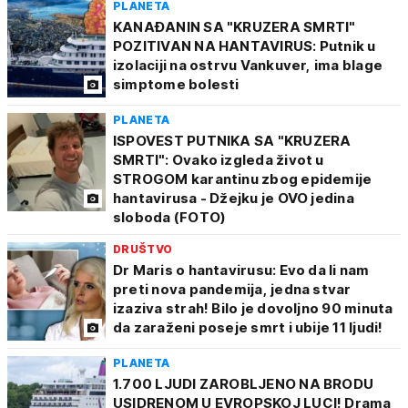
PLANETA
KANAĐANIN SA "KRUZERA SMRTI"
POZITIVAN NA HANTAVIRUS: Putnik u
izolaciji na ostrvu Vankuver, ima blage
simptome bolesti
PLANETA
ISPOVEST PUTNIKA SA "KRUZERA
SMRTI": Ovako izgleda život u
STROGOM karantinu zbog epidemije
hantavirusa - Džejku je OVO jedina
sloboda (FOTO)
DRUŠTVO
Dr Maris o hantavirusu: Evo da li nam
preti nova pandemija, jedna stvar
izaziva strah! Bilo je dovoljno 90 minuta
da zaraženi poseje smrt i ubije 11 ljudi!
PLANETA
1.700 LJUDI ZAROBLJENO NA BRODU
USIDRENOM U EVROPSKOJ LUCI! Drama