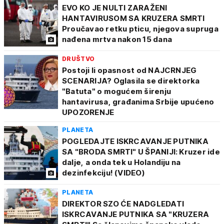
EVO KO JE NULTI ZARAŽENI
HANTAVIRUSOM SA KRUZERA SMRTI
Proučavao retku pticu, njegova supruga
nađena mrtva nakon 15 dana
DRUŠTVO
Postoji li opasnost od NAJCRNJEG
SCENARIJA? Oglasila se direktorka
"Batuta" o mogućem širenju
hantavirusa, građanima Srbije upućeno
UPOZORENJE
PLANETA
POGLEDAJTE ISKRCAVANJE PUTNIKA
SA "BRODA SMRTI" U ŠPANIJI: Kruzer ide
dalje, a onda tek u Holandiju na
dezinfekciju! (VIDEO)
PLANETA
DIREKTOR SZO ĆE NADGLEDATI
ISKRCAVANJE PUTNIKA SA "KRUZERA