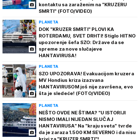
kontaktu sa zaraženim na "KRUZERU
SMRTI" (FOTO/VIDEO)
PLANETA
DOK "KRUZER SMRTI" PLOVI KA
ROTERDAMU, SVET DRHTI! Stiglo HITNO
upozorenje šefa SZO: Države da se
spreme za nove slučajeve
HANTAVIRUSA!
PLANETA
SZO UPOZORAVA! Evakuacijom kruzera
MV Hondius kriza izazvana
HANTAVIRUSOM još nije završena, evo
šta je sledeće! (FOTO/VIDEO)
PLANETA
NEŠTO OVDE NE ŠTIMA? "U ISTORIJI
NISMO IMALI NIJEDAN SLUČAJ
HANTAVIRUSA" Na "kraju sveta" tvrde
da je zaraza 1.500 KM SEVERNO i da nisu
krivi za "KRUZER SMRTI"!