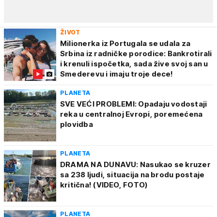
ŽIVOT
Milionerka iz Portugala se udala za
Srbina iz radničke porodice: Bankrotirali
i krenuli ispočetka, sada žive svoj san u
Smederevu i imaju troje dece!
PLANETA
SVE VEĆI PROBLEMI: Opadaju vodostaji
reka u centralnoj Evropi, poremećena
plovidba
PLANETA
DRAMA NA DUNAVU: Nasukao se kruzer
sa 238 ljudi, situacija na brodu postaje
kritična! (VIDEO, FOTO)
PLANETA