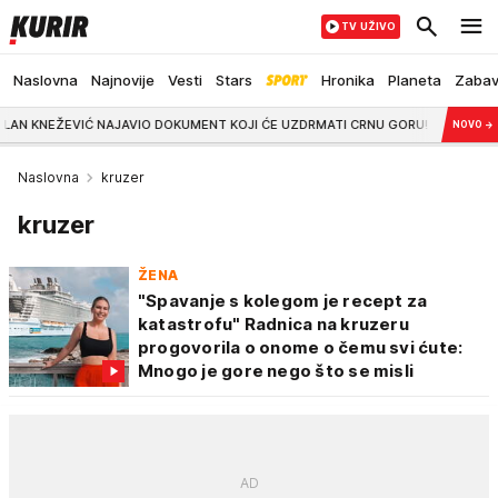
TV UŽIVO
Naslovna
Najnovije
Vesti
Stars
Hronika
Planeta
Zaba
EVIĆ NAJAVIO DOKUMENT KOJI ĆE UZDRMATI CRNU GORU! "Pitanje je da li Spajić 
NOVO
→
Naslovna
kruzer
kruzer
ŽENA
"Spavanje s kolegom je recept za
katastrofu" Radnica na kruzeru
progovorila o onome o čemu svi ćute:
Mnogo je gore nego što se misli