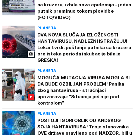
na kruzeru, izbila nova epidemija - jedan
putnik preminuo tokom plovidbe
(FOTO/VIDEO)
PLANETA
DVA NOVA SLUČAJA IZLOŽENOSTI
HANTAVIRUSU, NADLEŽNI ISTRAŽUJU!
Lekar tvrdi: puštanje putnika sa kruzera
pre isteka perioda inkubacije bila je
GREŠKA!
PLANETA
MOGUĆA MUTACIJA VIRUSA MOGLA BI
DA BUDE OZBILJAN PROBLEM! Panika
zbog hantavirusa - stručnjaci
upozoravaju: "Situacija još nije pod
kontrolom"
PLANETA
POSTOJI I GORI OBLIK OD ANDSKOG
SOJA HANTAVIRUSA! Troje stanovnika
OVE države stavljeno pod NADZOR, bili u