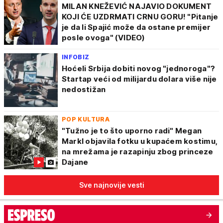
MILAN KNEŽEVIĆ NAJAVIO DOKUMENT
KOJI ĆE UZDRMATI CRNU GORU! "Pitanje
je da li Spajić može da ostane premijer
posle ovoga" (VIDEO)
INFOBIZ
Hoćeli Srbija dobiti novog "jednoroga"?
Startap veći od milijardu dolara više nije
nedostižan
POP KULTURA
"Tužno je to što uporno radi" Megan
Markl objavila fotku u kupaćem kostimu,
na mrežama je razapinju zbog princeze
Dajane
Sve najnovije vesti