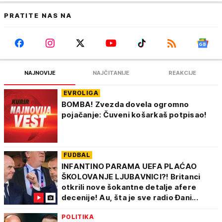
PRATITE NAS NA
NAJNOVIJE
NAJČITANIJE
REAKCIJE
EVROLIGA
BOMBA! Zvezda dovela ogromno
pojačanje: Čuveni košarkaš potpisao!
FUDBAL
INFANTINO PARAMA UEFA PLAĆAO
ŠKOLOVANJE LJUBAVNICI?! Britanci
otkrili nove šokantne detalje afere
decenije! Au, šta je sve radio Đani...
POLITIKA