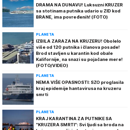
DRAMA NA DUNAVU! Luksuzni KRUZER
sa stotinama putnika udario u ZID kod
BRANE, ima povređenih! (FOTO)
PLANETA
IZBILA ZARAZA NA KRUZERU! Obolelo
više od 120 putnika i članova posade!
Brod stavljen u karantin kod obale
Kalifornije, na snazi su pojačane mere!
(FOTO/VIDEO)
PLANETA
NEMA VIŠE OPASNOSTI: SZO proglasila
kraj epidemije hantavirusa na kruzeru
smrti
PLANETA
KRAJ KARANTINA ZA PUTNIKE SA
"KRUZERA SMRTI": Svi ljudi sa broda na