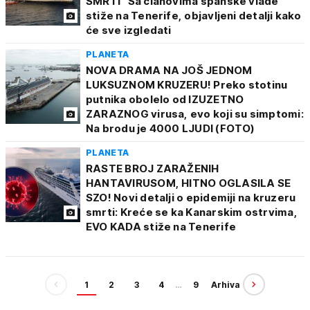
SMRTI" Sa članovima španske vlade
stiže na Tenerife, objavljeni detalji kako
će sve izgledati
PLANETA
NOVA DRAMA NA JOŠ JEDNOM
LUKSUZNOM KRUZERU! Preko stotinu
putnika obolelo od IZUZETNO
ZARAZNOG virusa, evo koji su simptomi:
Na brodu je 4000 LJUDI (FOTO)
PLANETA
RASTE BROJ ZARAŽENIH
HANTAVIRUSOM, HITNO OGLASILA SE
SZO! Novi detalji o epidemiji na kruzeru
smrti: Kreće se ka Kanarskim ostrvima,
EVO KADA stiže na Tenerife
1
2
3
4
…
9
Arhiva