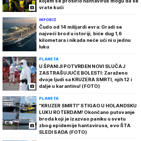
kojem se proširio hantavirus mogu da se
vrate kući
INFOBIZ
Čudo od 14 milijardi evra: Gradi se
najveći brod u istoriji, biće dug 1,6
kilometara i nikada neće ući ni u jednu
luku
PLANETA
U ŠPANIJI POTVRĐEN NOVI SLUČAJ
ZASTRAŠUJUĆE BOLESTI: Zaraženo
dvoje ljudi sa KRUZERA SMRTI, njih 12 i
dalje u karantinu! (FOTO)
PLANETA
"KRUZER SMRTI" STIGAO U HOLANDSKU
LUKU ROTERDAM! Okončano putovanje
broda koji je izazvao paniku u svetu
zbog epidemije hantavirusa, evo ŠTA
SLEDI SADA (FOTO)