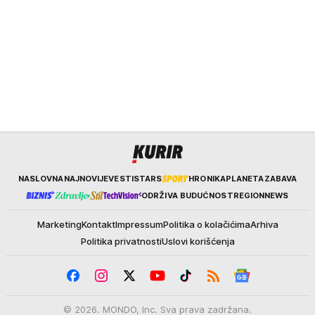
Kurir
NASLOVNA
NAJNOVIJE
VESTI
STARS
HRONIKA
PLANETA
ZABAVA
ODRŽIVA BUDUĆNOST
REGION
NEWS
Marketing
Kontakt
Impressum
Politika o kolačićima
Arhiva
Politika privatnosti
Uslovi korišćenja
© 2026. MONDO, Inc. Sva prava zadržana.