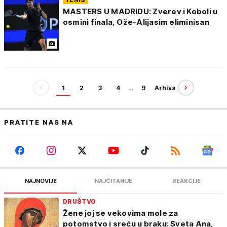
MASTERS U MADRIDU: Zverev i Koboli u
osmini finala, Ože-Alijasim eliminisan
1
2
3
4
…
9
Arhiva
PRATITE NAS NA
NAJNOVIJE
NAJČITANIJE
REAKCIJE
DRUŠTVO
Žene joj se vekovima mole za
potomstvo i sreću u braku: Sveta Ana,