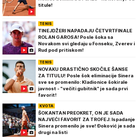
titule!
TENIS
TINEJDŽERI NAPADAJU ČETVRTFINALE
ROLAN GAROSA! Posle šoka sa
Novakom svi gledaju u Fonseku, Zverev i
Rud pod pritiskom!
TENIS
NOVAKU DRASTIČNO SKOČILE ŠANSE
ZA TITULU! Posle šok eliminacije Sinera
sve se promenilo: Kladionice šokirale
javnost - "večiti gubitnik" je sada prvi
favorit!
KVOTA
ŠOKANTAN PREOKRET, ON JE SADA
NAJVEĆI FAVORIT ZA TROFEJ: Ispadanje
Sinera promenilo je sve! Đoković je sada
drugi na listi