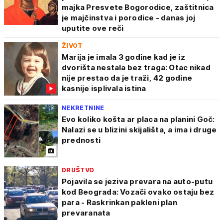
majka Presvete Bogorodice, zaštitnica
je majčinstva i porodice - danas joj
uputite ove reči
ŽIVOT
Marija je imala 3 godine kad je iz
dvorišta nestala bez traga: Otac nikad
nije prestao da je traži, 42 godine
kasnije isplivala istina
NEKRETNINE
Evo koliko košta ar placa na planini Goč:
Nalazi se u blizini skijališta, a ima i druge
prednosti
DRUŠTVO
Pojavila se jeziva prevara na auto-putu
kod Beograda: Vozači ovako ostaju bez
para - Raskrinkan pakleni plan
prevaranata