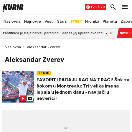
TV UŽIVO
Naslovna
Najnovije
Vesti
Stars
Hronika
Planeta
Zaba
je majčinstva i porodice - danas joj uputite ove reči
6:38
Marija je imala 3 g
NOVO
→
Naslovna
Aleksandar Zverev
Aleksandar Zverev
TENIS
FAVORITI PADAJU KAO NA TRACI! Šok za
šokom u Montrealu: Tri velika imena
ispala u jednom danu - navijači u
neverici!