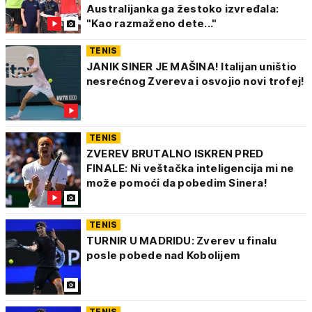
Australijanka ga žestoko izvređala:
"Kao razmaženo dete..."
TENIS
JANIK SINER JE MAŠINA! Italijan uništio
nesrećnog Zvereva i osvojio novi trofej!
TENIS
ZVEREV BRUTALNO ISKREN PRED
FINALE: Ni veštačka inteligencija mi ne
može pomoći da pobedim Sinera!
TENIS
TURNIR U MADRIDU: Zverev u finalu
posle pobede nad Kobolijem
TENIS