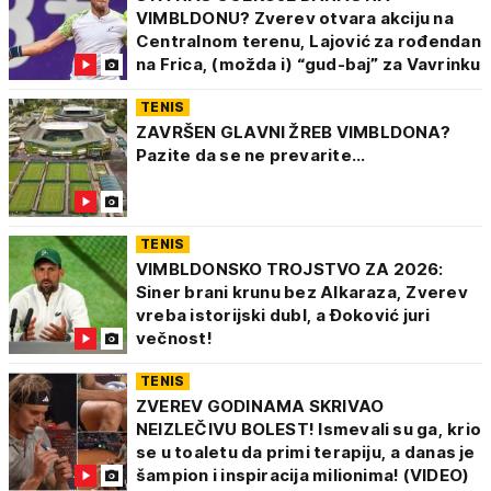
VIMBLDONU? Zverev otvara akciju na
Centralnom terenu, Lajović za rođendan
na Frica, (možda i) “gud-baj” za Vavrinku
TENIS
ZAVRŠEN GLAVNI ŽREB VIMBLDONA?
Pazite da se ne prevarite…
TENIS
VIMBLDONSKO TROJSTVO ZA 2026:
Siner brani krunu bez Alkaraza, Zverev
vreba istorijski dubl, a Đoković juri
večnost!
TENIS
ZVEREV GODINAMA SKRIVAO
NEIZLEČIVU BOLEST! Ismevali su ga, krio
se u toaletu da primi terapiju, a danas je
šampion i inspiracija milionima! (VIDEO)