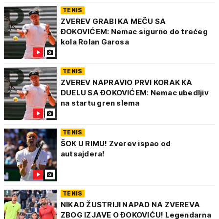
TENIS
ZVEREV GRABI KA MEČU SA
ĐOKOVIĆEM: Nemac sigurno do trećeg
kola Rolan Garosa
TENIS
ZVEREV NAPRAVIO PRVI KORAK KA
DUELU SA ĐOKOVIĆEM: Nemac ubedljiv
na startu gren slema
TENIS
ŠOK U RIMU! Zverev ispao od
autsajdera!
TENIS
NIKAD ŽUSTRIJI NAPAD NA ZVEREVA
ZBOG IZJAVE O ĐOKOVIĆU! Legendarna