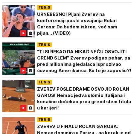
TENIS
URNEBESNO! Pijani Zverev na
konferenciji posle osvajanja Rolan
Garosa: Da budem iskren, već sam
pijan... (VIDEO)
TENIS
"TI SI REKAO DA NIKAD NEĆU OSVOJITI
GREND SLEM" Zverev podigao pehar, pa
pred milionima gledalaca isprozivao
čuvenog Amerikanca: Ko te je zaposlio?!
TENIS
ZVEREV POSLE DRAME OSVOJIO ROLAN
GAROS! Nemac jedva slomio Italijana i
konačno dočekao prvu grend slem titulu
u karijeri!
TENIS
ZVEREV U FINALU ROLAN GAROSA:
Nemac dominira u Parizu - na korak je od