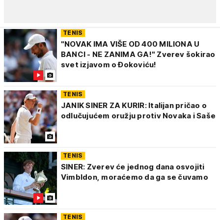
TENIS
"NOVAK IMA VIŠE OD 400 MILIONA U
BANCI - NE ZANIMA GA!" Zverev šokirao
svet izjavom o Đokoviću!
TENIS
JANIK SINER ZA KURIR: Italijan pričao o
odlučujućem oružju protiv Novaka i Saše
TENIS
SINER: Zverev će jednog dana osvojiti
Vimbldon, moraćemo da ga se čuvamo
TENIS