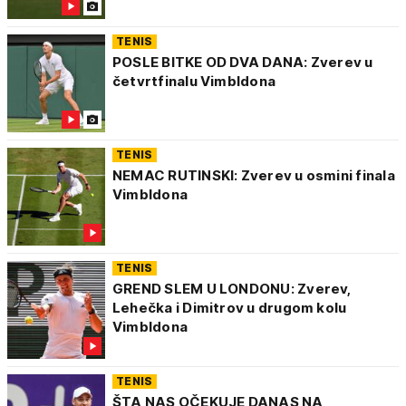
TENIS
POSLE BITKE OD DVA DANA: Zverev u
četvrtfinalu Vimbldona
TENIS
NEMAC RUTINSKI: Zverev u osmini finala
Vimbldona
TENIS
GREND SLEM U LONDONU: Zverev,
Lehečka i Dimitrov u drugom kolu
Vimbldona
TENIS
ŠTA NAS OČEKUJE DANAS NA