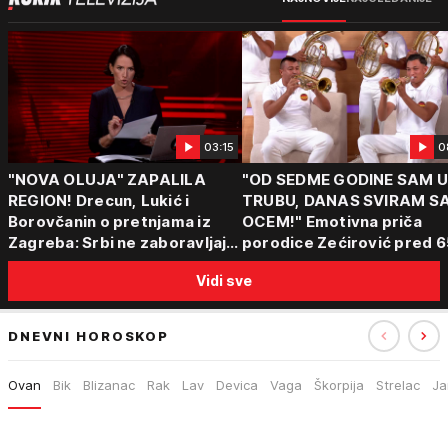
03:15
0
"NOVA OLUJA" ZAPALILA
"OD SEDME GODINE SAM 
REGION! Drecun, Lukić i
TRUBU, DANAS SVIRAM S
Borovčanin o pretnjama iz
OCEM!" Emotivna priča
Zagreba: Srbi ne zaboravljaju
porodice Zećirović pred 6
progon
Sabor trubača u Guči
Vidi sve
DNEVNI HOROSKOP
Ovan
Bik
Blizanac
Rak
Lav
Devica
Vaga
Škorpija
Strelac
Ja