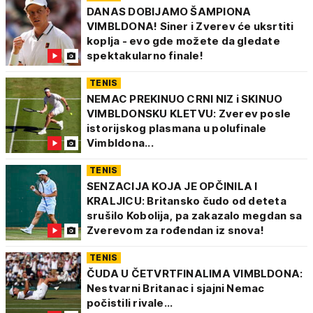
DANAS DOBIJAMO ŠAMPIONA
VIMBLDONA! Siner i Zverev će uksrtiti
koplja - evo gde možete da gledate
spektakularno finale!
TENIS
NEMAC PREKINUO CRNI NIZ i SKINUO
VIMBLDONSKU KLETVU: Zverev posle
istorijskog plasmana u polufinale
Vimbldona...
TENIS
SENZACIJA KOJA JE OPČINILA I
KRALJICU: Britansko čudo od deteta
srušilo Kobolija, pa zakazalo megdan sa
Zverevom za rođendan iz snova!
TENIS
ČUDA U ČETVRTFINALIMA VIMBLDONA:
Nestvarni Britanac i sjajni Nemac
počistili rivale...