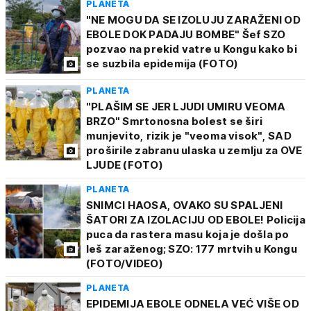
PLANETA
"NE MOGU DA SE IZOLUJU ZARAŽENI OD
EBOLE DOK PADAJU BOMBE" Šef SZO
pozvao na prekid vatre u Kongu kako bi
se suzbila epidemija (FOTO)
PLANETA
"PLAŠIM SE JER LJUDI UMIRU VEOMA
BRZO" Smrtonosna bolest se širi
munjevito, rizik je "veoma visok", SAD
proširile zabranu ulaska u zemlju za OVE
LJUDE (FOTO)
PLANETA
SNIMCI HAOSA, OVAKO SU SPALJENI
ŠATORI ZA IZOLACIJU OD EBOLE! Policija
puca da rastera masu koja je došla po
leš zaraženog; SZO: 177 mrtvih u Kongu
(FOTO/VIDEO)
PLANETA
EPIDEMIJA EBOLE ODNELA VEĆ VIŠE OD