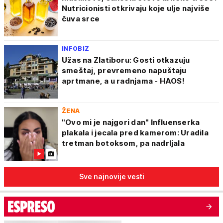
Nutricionisti otkrivaju koje ulje najviše
čuva srce
INFOBIZ
Užas na Zlatiboru: Gosti otkazuju
smeštaj, prevremeno napuštaju
aprtmane, a u radnjama - HAOS!
ŽENA
"Ovo mi je najgori dan" Influenserka
plakala i jecala pred kamerom: Uradila
tretman botoksom, pa nadrljala
Sve najnovije vesti