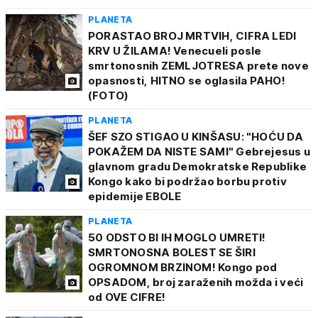
PLANETA
PORASTAO BROJ MRTVIH, CIFRA LEDI
KRV U ŽILAMA! Venecueli posle
smrtonosnih ZEMLJOTRESA prete nove
opasnosti, HITNO se oglasila PAHO!
(FOTO)
PLANETA
ŠEF SZO STIGAO U KINŠASU: "HOĆU DA
POKAŽEM DA NISTE SAMI" Gebrejesus u
glavnom gradu Demokratske Republike
Kongo kako bi podržao borbu protiv
epidemije EBOLE
PLANETA
50 ODSTO BI IH MOGLO UMRETI!
SMRTONOSNA BOLEST SE ŠIRI
OGROMNOM BRZINOM! Kongo pod
OPSADOM, broj zaraženih možda i veći
od OVE CIFRE!