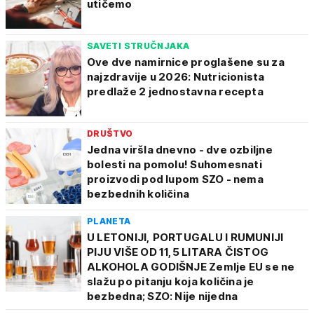
utičemo
SAVETI STRUČNJAKA
Ove dve namirnice proglašene su za
najzdravije u 2026: Nutricionista
predlaže 2 jednostavna recepta
DRUŠTVO
Jedna viršla dnevno - dve ozbiljne
bolesti na pomolu! Suhomesnati
proizvodi pod lupom SZO - nema
bezbednih količina
PLANETA
U LETONIJI, PORTUGALU I RUMUNIJI
PIJU VIŠE OD 11,5 LITARA ČISTOG
ALKOHOLA GODIŠNJE Zemlje EU se ne
slažu po pitanju koja količina je
bezbedna; SZO: Nije nijedna