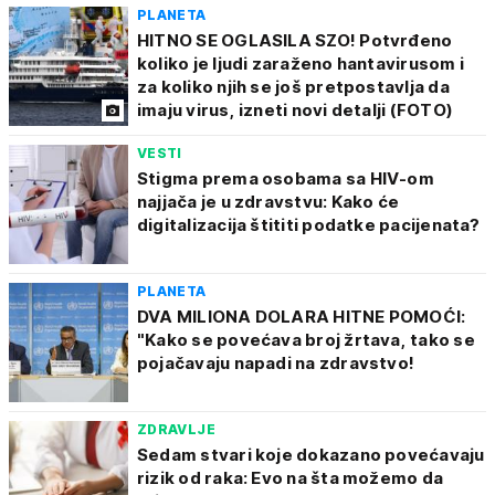
PLANETA
HITNO SE OGLASILA SZO! Potvrđeno
koliko je ljudi zaraženo hantavirusom i
za koliko njih se još pretpostavlja da
imaju virus, izneti novi detalji (FOTO)
VESTI
Stigma prema osobama sa HIV-om
najjača je u zdravstvu: Kako će
digitalizacija štititi podatke pacijenata?
PLANETA
DVA MILIONA DOLARA HITNE POMOĆI:
"Kako se povećava broj žrtava, tako se
pojačavaju napadi na zdravstvo!
ZDRAVLJE
Sedam stvari koje dokazano povećavaju
rizik od raka: Evo na šta možemo da