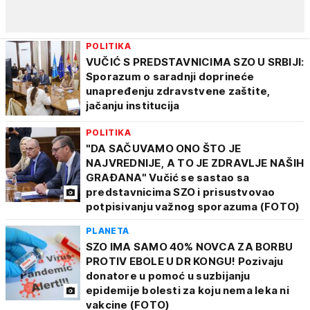
POLITIKA
VUČIĆ S PREDSTAVNICIMA SZO U SRBIJI:
Sporazum o saradnji doprineće
unapređenju zdravstvene zaštite,
jačanju institucija
POLITIKA
"DA SAČUVAMO ONO ŠTO JE
NAJVREDNIJE, A TO JE ZDRAVLJE NAŠIH
GRAĐANA" Vučić se sastao sa
predstavnicima SZO i prisustvovao
potpisivanju važnog sporazuma (FOTO)
PLANETA
SZO IMA SAMO 40% NOVCA ZA BORBU
PROTIV EBOLE U DR KONGU! Pozivaju
donatore u pomoć u suzbijanju
epidemije bolesti za koju nema leka ni
vakcine (FOTO)