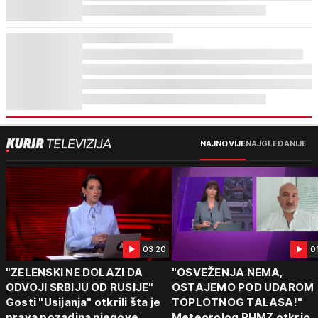
NAJNOVIJE
NAJGLEDANIJE
03:20
0
"ZELENSKI NE DOLAZI DA
"OSVEŽENJA NEMA,
ODVOJI SRBIJU OD RUSIJE"
OSTAJEMO POD UDAROM
Gosti "Usijanja" otkrili šta je
TOPLOTNOG TALASA!"
prava pozadina njegove
Meteorolog RHMZ otkrio