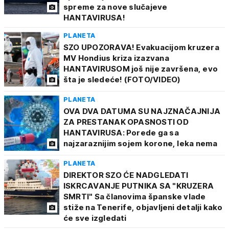
spreme za nove slučajeve
HANTAVIRUSA!
PLANETA
SZO UPOZORAVA! Evakuacijom kruzera
MV Hondius kriza izazvana
HANTAVIRUSOM još nije završena, evo
šta je sledeće! (FOTO/VIDEO)
PLANETA
OVA DVA DATUMA SU NAJZNAČAJNIJA
ZA PRESTANAK OPASNOSTI OD
HANTAVIRUSA: Porede ga sa
najzaraznijim sojem korone, leka nema
PLANETA
DIREKTOR SZO ĆE NADGLEDATI
ISKRCAVANJE PUTNIKA SA "KRUZERA
SMRTI" Sa članovima španske vlade
stiže na Tenerife, objavljeni detalji kako
će sve izgledati