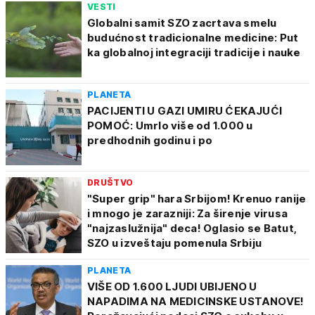
VESTI
Globalni samit SZO zacrtava smelu
budućnost tradicionalne medicine: Put
ka globalnoj integraciji tradicije i nauke
PLANETA
PACIJENTI U GAZI UMIRU ĆEKAJUĆI
POMOĆ: Umrlo više od 1.000 u
predhodnih godinu i po
DRUŠTVO
"Super grip" hara Srbijom! Krenuo ranije
i mnogo je zarazniji: Za širenje virusa
"najzaslužnija" deca! Oglasio se Batut,
SZO u izveštaju pomenula Srbiju
PLANETA
VIŠE OD 1.600 LJUDI UBIJENO U
NAPADIMA NA MEDICINSKE USTANOVE!