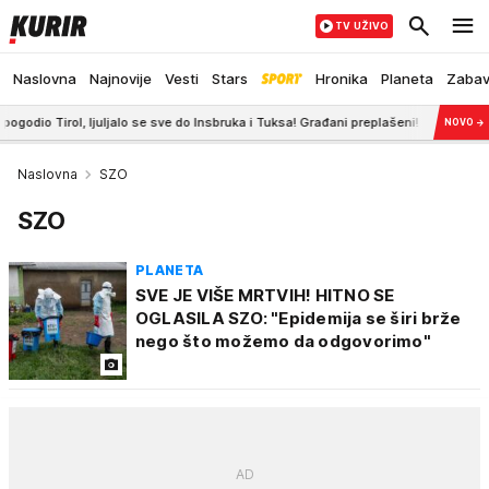
TV UŽIVO
Naslovna
Najnovije
Vesti
Stars
Hronika
Planeta
Zaba
 ljuljalo se sve do Insbruka i Tuksa! Građani preplašeni!
9:01
ASMINOV OT
NOVO
→
Naslovna
SZO
SZO
PLANETA
SVE JE VIŠE MRTVIH! HITNO SE
OGLASILA SZO: "Epidemija se širi brže
nego što možemo da odgovorimo"