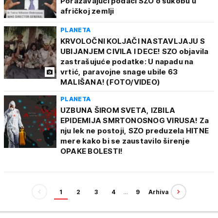
Poražavajući podaci SZO o sukobu u
afričkoj zemlji
PLANETA
KRVOLOČNI KOLJAČI NASTAVLJAJU S
UBIJANJEM CIVILA I DECE! SZO objavila
zastrašujuće podatke: U napadu na
vrtić, paravojne snage ubile 63
MALIŠANA! (FOTO/VIDEO)
PLANETA
UZBUNA ŠIROM SVETA, IZBILA
EPIDEMIJA SMRTONOSNOG VIRUSA! Za
nju lek ne postoji, SZO preduzela HITNE
mere kako bi se zaustavilo širenje
OPAKE BOLESTI!
1
2
3
4
…
9
Arhiva