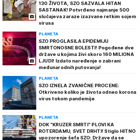
130 ŽIVOTA, SZO SAZVALA HITAN
SASTANAK! Potvrđeno najmanje 500
slučajeva zaraze izazvane retkim sojem
virusa
PLANETA
SZO PROGLASILA EPIDEMIJU
SMRTONOSNE BOLESTI! Pogođene dve
države u kojima živi skoro 160 MILIONA
LJUDI! Izdato naređenje o zabrani
međunarodnih putovanja!
PLANETA
SZO IZNELA ZVANIČNE PROCENE:
Otkriveno koliko je života odneo korona
virus tokom pandemije
PLANETA
DOK "KRUZER SMRTI" PLOVI KA
ROTERDAMU, SVET DRHTI! Stiglo HITNO
upozorenje šefa SZO: Države da se