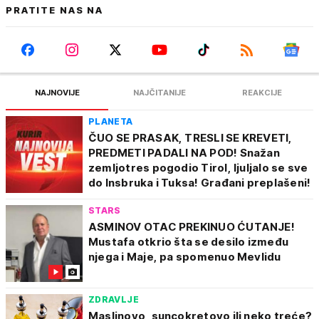
PRATITE NAS NA
NAJNOVIJE
NAJČITANIJE
REAKCIJE
PLANETA
ČUO SE PRASAK, TRESLI SE KREVETI,
PREDMETI PADALI NA POD! Snažan
zemljotres pogodio Tirol, ljuljalo se sve
do Insbruka i Tuksa! Građani preplašeni!
STARS
ASMINOV OTAC PREKINUO ĆUTANJE!
Mustafa otkrio šta se desilo između
njega i Maje, pa spomenuo Mevlidu
ZDRAVLJE
Maslinovo, suncokretovo ili neko treće?