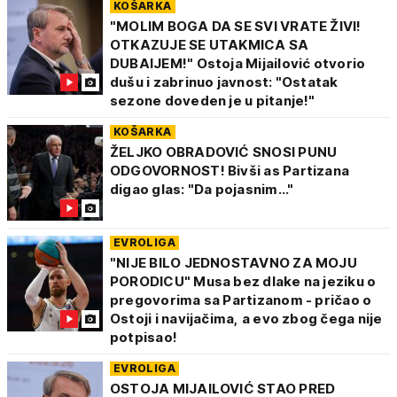
KOŠARKA
"MOLIM BOGA DA SE SVI VRATE ŽIVI!
OTKAZUJE SE UTAKMICA SA
DUBAIJEM!" Ostoja Mijailović otvorio
dušu i zabrinuo javnost: "Ostatak
sezone doveden je u pitanje!"
KOŠARKA
ŽELJKO OBRADOVIĆ SNOSI PUNU
ODGOVORNOST! Bivši as Partizana
digao glas: "Da pojasnim..."
EVROLIGA
"NIJE BILO JEDNOSTAVNO ZA MOJU
PORODICU" Musa bez dlake na jeziku o
pregovorima sa Partizanom - pričao o
Ostoji i navijačima, a evo zbog čega nije
potpisao!
EVROLIGA
OSTOJA MIJAILOVIĆ STAO PRED