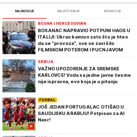
NAJNOVIJE
NAJČITANIJE
REAKCIJE
BOSNA I HERCEGOVINA
BOSANAC NAPRAVIO POTPUNI HAOS U
ITALIJI: Ukrao kamion zato što je hteo
da se "provoza", sve se završilo
FILMSKOM POTEROM I PUCNJAVOM
SRBIJA
VAŽNO UPOZORENJE ZA SREMSKE
KARLOVCE! Voda sa jedne javne česme
nije ispravna, evo koja je u pitanju
FUDBAL
JOŠ JEDAN PORTUGALAC OTIŠAO U
SAUDIJSKU ARABIJU! Potpisao za Al
Nasr!