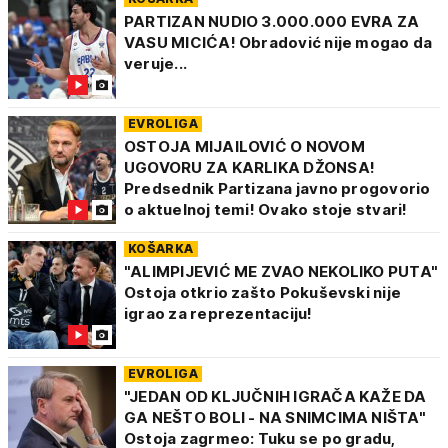
PARTIZAN NUDIO 3.000.000 EVRA ZA
VASU MICIĆA! Obradović nije mogao da
veruje...
EVROLIGA
OSTOJA MIJAILOVIĆ O NOVOM
UGOVORU ZA KARLIKA DŽONSA!
Predsednik Partizana javno progovorio
o aktuelnoj temi! Ovako stoje stvari!
KOŠARKA
"ALIMPIJEVIĆ ME ZVAO NEKOLIKO PUTA"
Ostoja otkrio zašto Pokuševski nije
igrao za reprezentaciju!
EVROLIGA
"JEDAN OD KLJUČNIH IGRAČA KAŽE DA
GA NEŠTO BOLI - NA SNIMCIMA NIŠTA"
Ostoja zagrmeo: Tuku se po gradu,