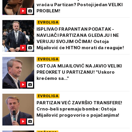
vraća u Partizan? Postoji jedan VELIKI
PROBLEM!
EVROLIGA
ISPLIVAO FRAPANTAN PODATAK -
NAVIJAČI PARTIZANA GLEDAJU I NE
VERUJU SVOJIM OČIMA! Ostoja
Mijailović će HITNO morati da reaguje!
EVROLIGA
OSTOJA MIJAILOVIĆ NAJAVIO VELIKI
PREOKRET U PARTIZANU! "Uskoro
krećemo sa..."
EVROLIGA
PARTIZAN VEĆ ZAVRŠIO TRANSFERE!
Crno-beli spremaju bombe: Ostoja
Mijailović progovorio o pojačanjima!