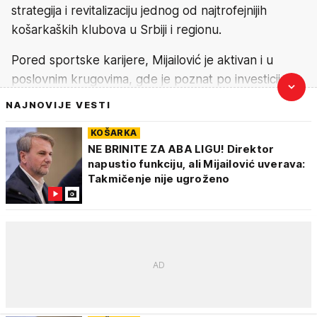
strategija i revitalizaciju jednog od najtrofejnijih
košarkaških klubova u Srbiji i regionu.
Pored sportske karijere, Mijailović je aktivan i u
poslovnim krugovima, gde je poznat po investicijama
i povezivanju sporta sa biznisom.
NAJNOVIJE VESTI
Instagram:
ostoja_mijailovic
KOŠARKA
NE BRINITE ZA ABA LIGU! Direktor
napustio funkciju, ali Mijailović uverava:
Takmičenje nije ugroženo