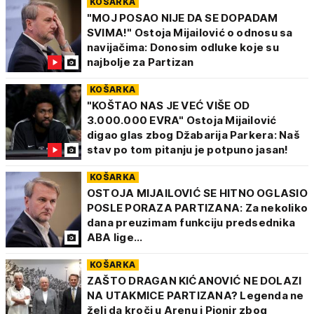
KOŠARKA
"MOJ POSAO NIJE DA SE DOPADAM
SVIMA!" Ostoja Mijailović o odnosu sa
navijačima: Donosim odluke koje su
najbolje za Partizan
KOŠARKA
"KOŠTAO NAS JE VEĆ VIŠE OD
3.000.000 EVRA" Ostoja Mijailović
digao glas zbog Džabarija Parkera: Naš
stav po tom pitanju je potpuno jasan!
KOŠARKA
OSTOJA MIJAILOVIĆ SE HITNO OGLASIO
POSLE PORAZA PARTIZANA: Za nekoliko
dana preuzimam funkciju predsednika
ABA lige...
KOŠARKA
ZAŠTO DRAGAN KIĆANOVIĆ NE DOLAZI
NA UTAKMICE PARTIZANA? Legenda ne
želi da kroči u Arenu i Pionir zbog