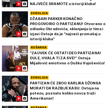
NAJVEĆE SRAMOTE u istoriji kluba!
EVROLIGA
DŽABARI PARKER KONAČNO
PROGOVORIO O PARTIZANU! Otvoreno o
odlasku Obradovića, sklanjanju iz tima i
izjavi Ostoje da je "najveći promašaj u
istoriji kluba"
KOŠARKA
"ZAUVEK ĆE OSTATI DEO PARTIZANA!
DULE, HVALA TI ZA SVE!" Ostoja
Mijailović emotivno o Dušku Vujoševiću!
EVROLIGA
PARTIZAN ĆE ZBOG KARLIKA DŽONSA
MORATI DA RAZBIJE KASU: Ostoja na
potezu, poznato koliko novca traži
Amerikanac!
KOŠARKA