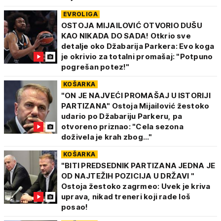
EVROLIGA
OSTOJA MIJAILOVIĆ OTVORIO DUŠU
KAO NIKADA DO SADA! Otkrio sve
detalje oko Džabarija Parkera: Evo koga
je okrivio za totalni promašaj: "Potpuno
pogrešan potez!"
KOŠARKA
"ON JE NAJVEĆI PROMAŠAJ U ISTORIJI
PARTIZANA" Ostoja Mijailović žestoko
udario po Džabariju Parkeru, pa
otvoreno priznao: "Cela sezona
doživela je krah zbog..."
KOŠARKA
"BITI PREDSEDNIK PARTIZANA JEDNA JE
OD NAJTEŽIH POZICIJA U DRŽAVI "
Ostoja žestoko zagrmeo: Uvek je kriva
uprava, nikad treneri koji rade loš
posao!