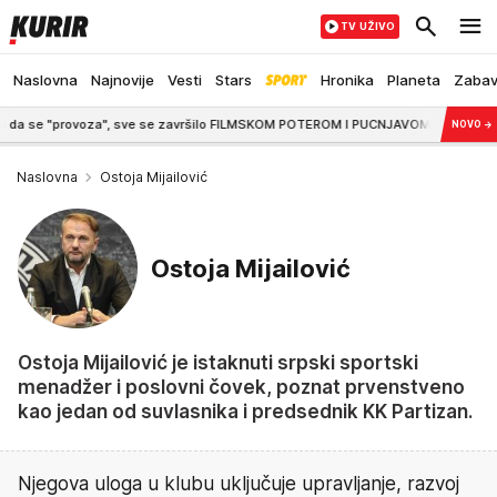
TV UŽIVO
Naslovna
Najnovije
Vesti
Stars
Hronika
Planeta
Zaba
"provoza", sve se završilo FILMSKOM POTEROM I PUCNJAVOM
4:00
VAŽNO UPO
NOVO
→
Naslovna
Ostoja Mijailović
Ostoja Mijailović
Ostoja Mijailović je istaknuti srpski sportski
menadžer i poslovni čovek, poznat prvenstveno
kao jedan od suvlasnika i predsednik KK Partizan.
Njegova uloga u klubu uključuje upravljanje, razvoj