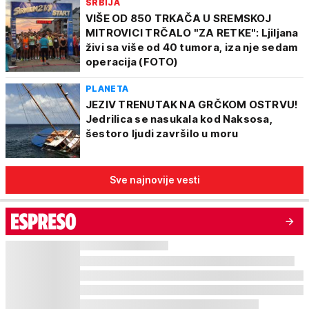
SRBIJA
VIŠE OD 850 TRKAČA U SREMSKOJ
MITROVICI TRČALO "ZA RETKE": Ljiljana
živi sa više od 40 tumora, iza nje sedam
operacija (FOTO)
PLANETA
JEZIV TRENUTAK NA GRČKOM OSTRVU!
Jedrilica se nasukala kod Naksosa,
šestoro ljudi završilo u moru
Sve najnovije vesti