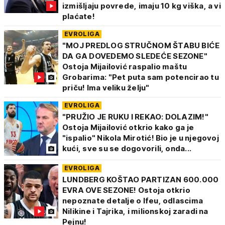
izmišljaju povrede, imaju 10 kg viška, a vi
plaćate!
EVROLIGA
"MOJ PREDLOG STRUČNOM ŠTABU BIĆE
DA GA DOVEDEMO SLEDEĆE SEZONE"
Ostoja Mijailović raspalio maštu
Grobarima: "Pet puta sam potencirao tu
priču! Ima veliku želju"
EVROLIGA
"PRUŽIO JE RUKU I REKAO: DOLAZIM!"
Ostoja Mijailović otkrio kako ga je
"ispalio" Nikola Mirotić! Bio je u njegovoj
kući, sve su se dogovorili, onda...
EVROLIGA
LUNDBERG KOŠTAO PARTIZAN 600.000
EVRA OVE SEZONE! Ostoja otkrio
nepoznate detalje o Ifeu, odlascima
Nilikine i Tajrika, i milionskoj zaradi na
Pejnu!