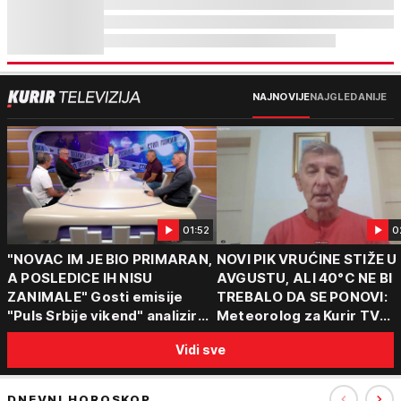
NAJNOVIJE
NAJGLEDANIJE
01:52
0
"NOVAC IM JE BIO PRIMARAN,
NOVI PIK VRUĆINE STIŽE U
A POSLEDICE IH NISU
AVGUSTU, ALI 40°C NE BI
ZANIMALE" Gosti emisije
TREBALO DA SE PONOVI:
"Puls Srbije vikend" analizirali
Meteorolog za Kurir TV
slučajeve koji su potresli
objasnio šta nas čeka: "Š
Vidi sve
Srbiju: Zločin se ne isplati
za ozbiljne padavine su ma
DNEVNI HOROSKOP