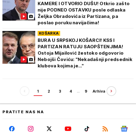
KAMERE I OTVORIO DUŠU! Otkrio zašto
nije PODNEO OSTAVKU posle odlaska
Željka Obradovića iz Partizana, pa
poslao poruku navijačima!
KOŠARKA
BURA U SRPSKOJ KOŠARCI! KSS I
PARTIZAN RATUJU SAOPŠTENJIMA!
Ostoja Mijailović žestoko odgovorio
Nebojši Čoviću: "Nekadašnji predsednik
klubova kojima je..."
1
2
3
4
…
9
Arhiva
PRATITE NAS NA