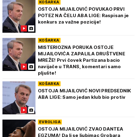
KOŠARKA
OSTOJA MIJAILOVIĆ POVUKAO PRVI
POTEZ NA ČELU ABA LIGE: Raspisan je
konkurs za važne pozicije!
KOŠARKA
MISTERIOZNA PORUKA OSTOJE
MIJAILOVIĆA ZAPALILA DRUŠTVENE
MREŽE! Prvi čovek Partizana bacio
navijače u TRANS, komentari samo
pljušte!
KOŠARKA
OSTOJA MIJAILOVIĆ NOVI PREDSEDNIK
ABA LIGE: Samo jedan klub bio protiv
EVROLIGA
OSTOJA MIJAILOVIĆ ZVAO DANTEA
EGZUMA! Da li se ljubimac Grobara